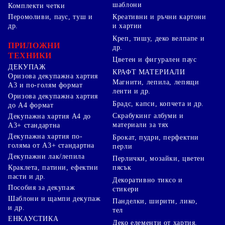
шаблони
Комплекти четки
Перомоливи, паус, туш и
Креативни и ръчни картони
др.
и хартии
Креп, тишу, деко велпапе и
ПРИЛОЖНИ
др.
ТЕХНИКИ
Цветен и фигурален паус
ДЕКУПАЖ
КРАФТ МАТЕРИАЛИ
Оризова декупажна хартия
Магнити, лепила, лепящи
А3 и по-голям формат
ленти и др.
Оризова декупажна хартия
Брадс, капси, копчета и др.
до А4 формат
Скрабукинг албуми и
Декупажна хартия А4 до
материали за тях
А3+ стандартна
Декупажна хартия по-
Брокат, пудри, перфектни
голяма от А3+ стандартна
перли
Декупажни лак/лепила
Перлички, мозайки, цветен
Краклета, патини, ефектни
пясък
пасти и др.
Декоративно тиксо и
Пособия за декупаж
стикери
Шаблони и щампи декупаж
Панделки, ширити, лико,
и др.
тел
ЕНКАУСТИКА
Деко елементи от хартия,