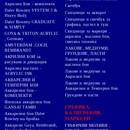
Акрилни Бои - комплекти
Скечбук
Daler Rowney SYSTEM 3 &
Скицници за акварел
Heavy Body
Скицници и скечбук за
Daler Rowney GRADUATE
графика, пастел и туш
& SIMPLY
Скицници за маркери ,
GOYA & TRITON АCRYLIC
акрилни , маслени бои,
, Germany
смесена техника
AMSTERDAM ,GOGH,
ЛАКОВЕ, МЕДИУМИ,
REMBRANDT
ГРУНДОВЕ, ПАСТИ
АКРИЛНИ БОИ за
Лакове и медиуми за
рисуване и декорация
маслени бои
Акрилно мастило -
Лакове и медиуми за
ACRYLIC INK
Акрилни бои
АКВАРЕЛНИ И
Лакове и медиуми за
ТЕМПЕРНИ БОИ
Акварелни и Темперни бои
Акварелни бои -
Грундове и пасти
КОМПЛЕКТИ
Японски акварелни бои
ГРАФИКА,
GANSAI TAMBI
КАЛИГРАФИЯ,
Акварелни бои Daler
МАРКЕРИ
Rowney на бройка
Акварели Goya, Rembrandt,
ГРАФИЧНИ МОЛИВИ ,