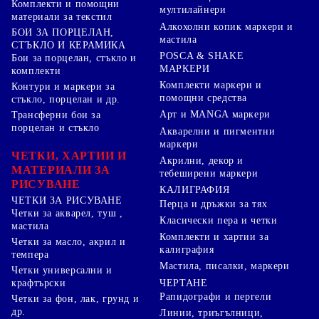
Комплекти и помощни
мултилайнери
материали за текстил
Алкохолни копик маркери и
БОИ ЗА ПОРЦЕЛАН,
мастила
СТЪКЛО И КЕРАМИКА
POSCA & SHAKE
Бои за порцелан, стъкло и
МАРКЕРИ
комплекти
Комплекти маркери и
Контури и маркери за
помощни средства
стъкло, порцелан и др.
Арт и MANGA маркери
Трансферни бои за
порцелан и стъкло
Акварелни и пигментни
маркери
ЧЕТКИ, ХАРТИИ И
Акрилни, декор и
МАТЕРИАЛИ ЗА
тебеширени маркери
РИСУВАНЕ
КАЛИГРАФИЯ
ЧЕТКИ ЗА РИСУВАНЕ
Перца и дръжки за тях
Четки за акварел, туш ,
Класически пера и четки
мастила
Комплекти и хартии за
Четки за масло, акрил и
калиграфия
темпера
Мастила, писалки, маркери
Четки универсални и
ЧЕРТАНЕ
крафтърски
Рапидографи и пергели
Четки за фон, лак, грунд и
др.
Линии, триъгълници,