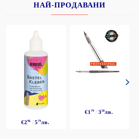
НАЙ-ПРОДАВАНИ
€1
79
3
50
лв.
€2
96
5
79
лв.