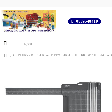
0889548419
СКРАПБУКИНГ И КРАФТ ТЕХНИКИ
ПЪНЧОВЕ / ПЕРФОРАТ