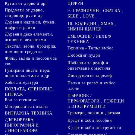
ЦИФРИ
Кутии от дърво и др.
Предмети от дърво,
9. ПРАЗНИЧНИ , СВАТБА ,
стиропор, pvc и др.
БЕБЕ , LOVE
Дървени надписи, букви,
10. КОЛЕДНИ , XMAS ,
цифри и рамки
ЗИМНИ ЩАНЦИ
Дървени деко елементи,
ЕМБОСИНГ / РЕЛЕФ
основи и механизми
ТЕХНИКА
Текстил, зебло, бродерия,
Техника - Топъл ембос
помощни средства
Ембосинг пудри
Филц, вълна и пособия за
Шаблони за релеф и
тях
оцветяване с мастила
Гумирани листи, пера,
Инструменти за релеф
шринк пластмаса и др.
Хоби литература
Папки за релеф и ембос
плочи
ПОЗЛАТА, СТЕНОПИС,
ВИТРАЖ
ПЪНЧОВЕ /
Бои за стенопис
ПЕРФОРАТОРИ , РЕЖЕЩИ
Материали за позлата
и ИНСТРУМЕНТИ
Тримери, ножици , резачи
ВИТРАЖНА ТЕХНИКА
ДЪРВОРЕЗБА,
Крафт и хоби пособия
ПИРОГРАФИЯ И
Крафт и хоби инструменти
ЛИНОГРАВЮРА