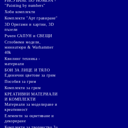
РИСУВАНЕ ПО НОМЕРА -
"Painting by numbers"
Хоби комплекти
Комплекти "Арт гравиране"
3D Оригами и хартии, 3D
пъзели
Ръчен САПУН и СВЕЩИ
Сглобяеми модели,
миниатюри & Warhammer
40k
Квилинг техника -
материали
БОИ ЗА ЛИЦЕ И ТЯЛО
Единични цветове за грим
Пособия за грим
Комплекти за грим
КРЕАТИВНИ МАТЕРИАЛИ
И КОМПЛЕКТИ
Mатериали за моделиране и
креативност
Елементи за оцветяване и
декориране
Комплекти за творчество 3+