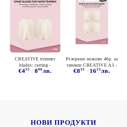
CREATIVE trimmer
Резервни ножове 4бр. за
blades: cutting -
тример CREATIVE A3 -
55
90
35
33
€4
8
лв.
€8
16
лв.
Резервни ножове за
2207- 108 / 103 / 110
тример A3 - 2207-
108/103/110
НОВИ ПРОДУКТИ