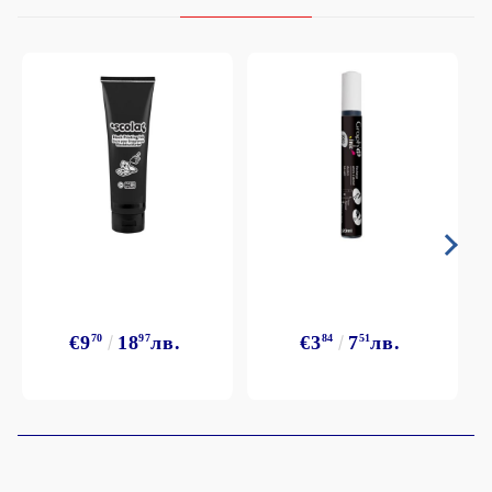
€9
70
18
97
лв.
€3
84
7
51
лв.