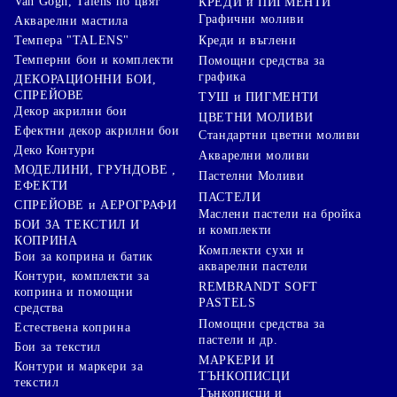
Van Gogh, Talens по цвят
КРЕДИ и ПИГМЕНТИ
Графични моливи
Акварелни мастила
Креди и въглени
Темпера "TALENS"
Темперни бои и комплекти
Помощни средства за
графика
ДЕКОРАЦИОННИ БОИ,
СПРЕЙОВЕ
ТУШ и ПИГМЕНТИ
Декор акрилни бои
ЦВЕТНИ МОЛИВИ
Ефектни декор акрилни бои
Стандартни цветни моливи
Деко Контури
Акварелни моливи
МОДЕЛИНИ, ГРУНДОВЕ ,
Пастелни Моливи
ЕФЕКТИ
ПАСТЕЛИ
СПРЕЙОВЕ и АЕРОГРАФИ
Маслени пастели на бройка
БОИ ЗА ТЕКСТИЛ И
и комплекти
КОПРИНА
Комплекти сухи и
Бои за коприна и батик
акварелни пастели
Контури, комплекти за
REMBRANDT SOFT
коприна и помощни
PASTELS
средства
Помощни средства за
Естествена коприна
пастели и др.
Бои за текстил
МАРКЕРИ И
Контури и маркери за
ТЪНКОПИСЦИ
текстил
Тънкописци и