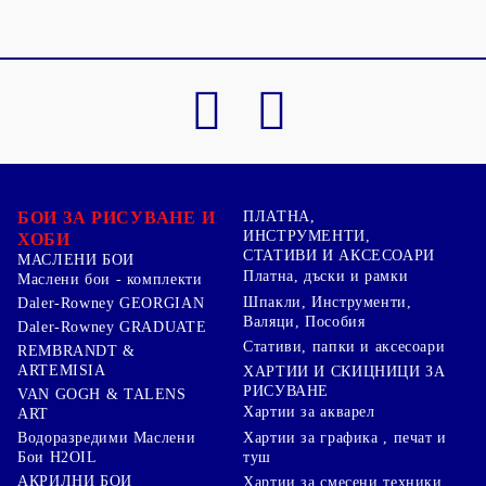
БОИ ЗА РИСУВАНЕ И
ПЛАТНА,
ИНСТРУМЕНТИ,
ХОБИ
СТАТИВИ И АКСЕСОАРИ
МАСЛЕНИ БОИ
Платна, дъски и рамки
Маслени бои - комплекти
Шпакли, Инструменти,
Daler-Rowney GEORGIAN
Валяци, Пособия
Daler-Rowney GRADUATE
Стативи, папки и аксесоари
REMBRANDT &
ARTEMISIA
ХАРТИИ И СКИЦНИЦИ ЗА
РИСУВАНЕ
VAN GOGH & TALENS
Хартии за акварел
ART
Хартии за графика , печат и
Водоразредими Маслени
туш
Бои H2OIL
АКРИЛНИ БОИ
Хартии за смесени техники