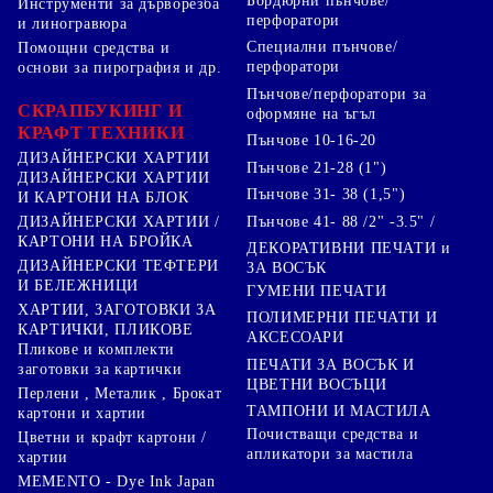
Бордюрни пънчове/
Инструменти за дърворезба
перфоратори
и линогравюра
Специални пънчове/
Помощни средства и
перфоратори
основи за пирография и др.
Пънчове/перфоратори за
СКРАПБУКИНГ И
оформяне на ъгъл
КРАФТ ТЕХНИКИ
Пънчове 10-16-20
ДИЗАЙНЕРСКИ ХАРТИИ
Пънчове 21-28 (1")
ДИЗАЙНЕРСКИ ХАРТИИ
Пънчове 31- 38 (1,5")
И КАРТОНИ НА БЛОК
Пънчове 41- 88 /2" -3.5" /
ДИЗАЙНЕРСКИ ХАРТИИ /
КАРТОНИ НА БРОЙКА
ДЕКОРАТИВНИ ПЕЧАТИ и
ДИЗАЙНЕРСКИ ТЕФТЕРИ
ЗА ВОСЪК
И БЕЛЕЖНИЦИ
ГУМЕНИ ПЕЧАТИ
ХАРТИИ, ЗАГОТОВКИ ЗА
ПОЛИМЕРНИ ПЕЧАТИ И
КАРТИЧКИ, ПЛИКОВЕ
АКСЕСОАРИ
Пликове и комплекти
ПЕЧАТИ ЗА ВОСЪК И
заготовки за картички
ЦВЕТНИ ВОСЪЦИ
Перлени , Металик , Брокат
ТАМПОНИ И МАСТИЛА
картони и хартии
Почистващи средства и
Цветни и крафт картони /
апликатори за мастила
хартии
MEMENTO - Dye Ink Japan