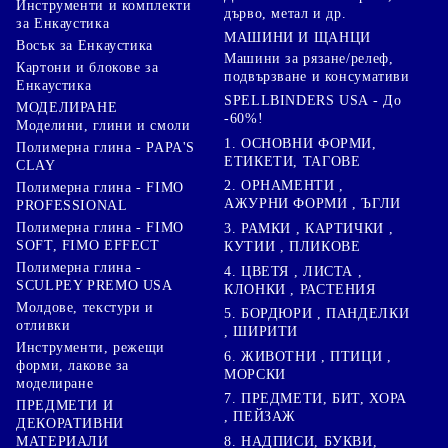
Инструменти и комплекти
дърво, метал и др.
за Енкаустика
МАШИНИ И ЩАНЦИ
Восък за Енкаустика
Машини за рязане/релеф,
Картони и блокове за
подвързване и консумативи
Енкаустика
SPELLBINDERS USA - До
МОДЕЛИРАНЕ
-60%!
Моделини, глини и смоли
1. ОСНОВНИ ФОРМИ,
Полимерна глина - PAPA'S
ЕТИКЕТИ, ТАГОВЕ
CLAY
2. ОРНАМЕНТИ ,
Полимерна глина - FIMO
АЖУРНИ ФОРМИ , ЪГЛИ
PROFESSIONAL
Полимерна глина - FIMO
3. РАМКИ , КАРТИЧКИ ,
SOFT, FIMO EFFECT
КУТИИ , ПЛИКОВЕ
Полимерна глина -
4. ЦВЕТЯ , ЛИСТА ,
SCULPEY PREMO USA
КЛОНКИ , РАСТЕНИЯ
Молдове, текстури и
5. БОРДЮРИ , ПАНДЕЛКИ
отливки
, ШИРИТИ
Инструменти, режещи
6. ЖИВОТНИ , ПТИЦИ ,
форми, лакове за
МОРСКИ
моделиране
7. ПРЕДМЕТИ, БИТ, ХОРА
ПРЕДМЕТИ И
, ПЕЙЗАЖ
ДЕКОРАТИВНИ
8. НАДПИСИ, БУКВИ,
МАТЕРИАЛИ