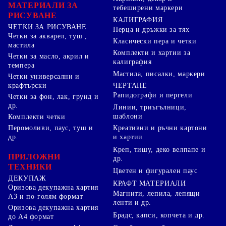
МАТЕРИАЛИ ЗА
тебеширени маркери
РИСУВАНЕ
КАЛИГРАФИЯ
ЧЕТКИ ЗА РИСУВАНЕ
Перца и дръжки за тях
Четки за акварел, туш ,
Класически пера и четки
мастила
Комплекти и хартии за
Четки за масло, акрил и
калиграфия
темпера
Мастила, писалки, маркери
Четки универсални и
ЧЕРТАНЕ
крафтърски
Рапидографи и пергели
Четки за фон, лак, грунд и
др.
Линии, триъгълници,
шаблони
Комплекти четки
Перомоливи, паус, туш и
Креативни и ръчни картони
др.
и хартии
Креп, тишу, деко велпапе и
ПРИЛОЖНИ
др.
ТЕХНИКИ
Цветен и фигурален паус
ДЕКУПАЖ
КРАФТ МАТЕРИАЛИ
Оризова декупажна хартия
Магнити, лепила, лепящи
А3 и по-голям формат
ленти и др.
Оризова декупажна хартия
Брадс, капси, копчета и др.
до А4 формат