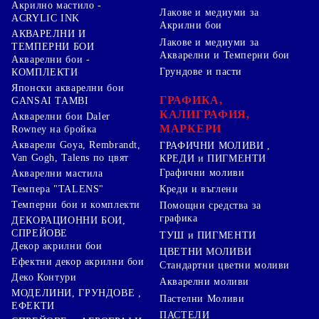
Акрилно мастило -
Лакове и медиуми за
ACRYLIC INK
Акрилни бои
АКВАРЕЛНИ И
Лакове и медиуми за
ТЕМПЕРНИ БОИ
Акварелни и Темперни бои
Акварелни бои -
Грундове и пасти
КОМПЛЕКТИ
Японски акварелни бои
ГРАФИКА,
GANSAI TAMBI
КАЛИГРАФИЯ,
Акварелни бои Daler
МАРКЕРИ
Rowney на бройка
Акварели Goya, Rembrandt,
ГРАФИЧНИ МОЛИВИ ,
Van Gogh, Talens по цвят
КРЕДИ и ПИГМЕНТИ
Графични моливи
Акварелни мастила
Креди и въглени
Темпера "TALENS"
Темперни бои и комплекти
Помощни средства за
графика
ДЕКОРАЦИОННИ БОИ,
СПРЕЙОВЕ
ТУШ и ПИГМЕНТИ
Декор акрилни бои
ЦВЕТНИ МОЛИВИ
Ефектни декор акрилни бои
Стандартни цветни моливи
Деко Контури
Акварелни моливи
МОДЕЛИНИ, ГРУНДОВЕ ,
Пастелни Моливи
ЕФЕКТИ
ПАСТЕЛИ