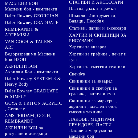
СТАТИВИ И АКСЕСОАРИ
МАСЛЕНИ БОИ
Платна, дъски и рамки
Маслени бои - комплекти
Шпакли, Инструменти,
Daler-Rowney GEORGIAN
Валяци, Пособия
Daler-Rowney GRADUATE
Стативи, папки и аксесоари
REMBRANDT &
ARTEMISIA
ХАРТИИ И СКИЦНИЦИ ЗА
РИСУВАНЕ
VAN GOGH & TALENS
Хартии за акварел
ART
Хартии за графика , печат и
Водоразредими Маслени
туш
Бои H2OIL
АКРИЛНИ БОИ
Хартии за смесени техники
Акрилни Бои - комплекти
Скечбук
Daler Rowney SYSTEM 3 &
Скицници за акварел
Heavy Body
Скицници и скечбук за
Daler Rowney GRADUATE
графика, пастел и туш
& SIMPLY
Скицници за маркери ,
GOYA & TRITON АCRYLIC
акрилни , маслени бои,
, Germany
смесена техника
AMSTERDAM ,GOGH,
ЛАКОВЕ, МЕДИУМИ,
REMBRANDT
ГРУНДОВЕ, ПАСТИ
АКРИЛНИ БОИ за
Лакове и медиуми за
рисуване и декорация
маслени бои