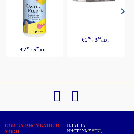
€1
79
3
50
лв.
€2
96
5
79
лв.
БОИ ЗА РИСУВАНЕ И
ПЛАТНА,
ИНСТРУМЕНТИ,
ХОБИ