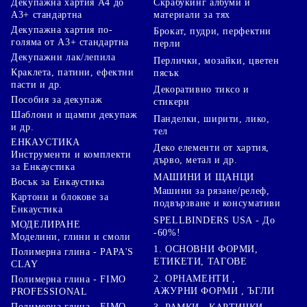
Скрабукинг албуми и
Декупажна хартия А4 до
материали за тях
А3+ стандартна
Декупажна хартия по-
Брокат, пудри, перфектни
голяма от А3+ стандартна
перли
Декупажни лак/лепила
Перлички, мозайки, цветен
Краклета, патини, ефектни
пясък
пасти и др.
Декоративно тиксо и
Пособия за декупаж
стикери
Шаблони и щампи декупаж
Панделки, ширити, лико,
и др.
тел
ЕНКАУСТИКА
Деко елементи от хартия,
Инструменти и комплекти
дърво, метал и др.
за Енкаустика
МАШИНИ И ЩАНЦИ
Восък за Енкаустика
Машини за рязане/релеф,
Картони и блокове за
подвързване и консумативи
Енкаустика
SPELLBINDERS USA - До
МОДЕЛИРАНЕ
-60%!
Моделини, глини и смоли
1. ОСНОВНИ ФОРМИ,
Полимерна глина - PAPA'S
ЕТИКЕТИ, ТАГОВЕ
CLAY
2. ОРНАМЕНТИ ,
Полимерна глина - FIMO
АЖУРНИ ФОРМИ , ЪГЛИ
PROFESSIONAL
Полимерна глина - FIMO