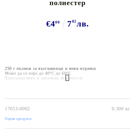
полиестер
€4
7
82
лв.
00
250 г пълнеж за възглавници и меки играчки
Може да се пере до 40°C до 60°C
Хипоалергенен и запазващ формата си
17053-0002
0.300
кг
Оцени продукта