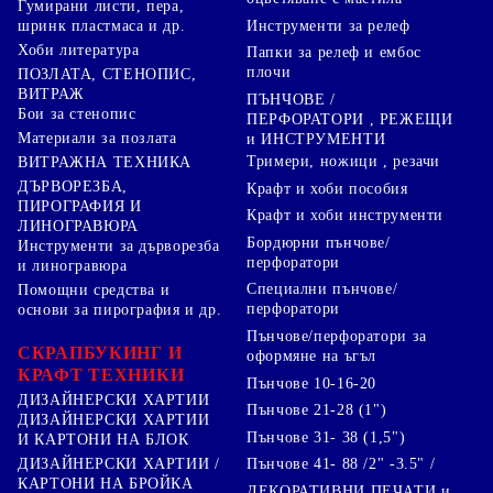
Гумирани листи, пера,
Инструменти за релеф
шринк пластмаса и др.
Хоби литература
Папки за релеф и ембос
плочи
ПОЗЛАТА, СТЕНОПИС,
ВИТРАЖ
ПЪНЧОВЕ /
Бои за стенопис
ПЕРФОРАТОРИ , РЕЖЕЩИ
Материали за позлата
и ИНСТРУМЕНТИ
Тримери, ножици , резачи
ВИТРАЖНА ТЕХНИКА
ДЪРВОРЕЗБА,
Крафт и хоби пособия
ПИРОГРАФИЯ И
Крафт и хоби инструменти
ЛИНОГРАВЮРА
Бордюрни пънчове/
Инструменти за дърворезба
перфоратори
и линогравюра
Специални пънчове/
Помощни средства и
перфоратори
основи за пирография и др.
Пънчове/перфоратори за
СКРАПБУКИНГ И
оформяне на ъгъл
КРАФТ ТЕХНИКИ
Пънчове 10-16-20
ДИЗАЙНЕРСКИ ХАРТИИ
Пънчове 21-28 (1")
ДИЗАЙНЕРСКИ ХАРТИИ
Пънчове 31- 38 (1,5")
И КАРТОНИ НА БЛОК
Пънчове 41- 88 /2" -3.5" /
ДИЗАЙНЕРСКИ ХАРТИИ /
КАРТОНИ НА БРОЙКА
ДЕКОРАТИВНИ ПЕЧАТИ и