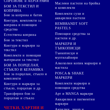
СПРЕЙОВЕ и АЕРОГРАФИ
Маслени пастели на бройка
БОИ ЗА ТЕКСТИЛ И
и комплекти
КОПРИНА
Комплекти сухи и
Бои за коприна и батик
акварелни пастели
Контури, комплекти за
REMBRANDT SOFT
коприна и помощни
PASTELS
средства
Помощни средства за
Естествена коприна
пастели и др.
Бои за текстил
МАРКЕРИ И
Контури и маркери за
ТЪНКОПИСЦИ
текстил
Тънкописци и
Комплекти и помощни
мултилайнери
материали за текстил
Алкохолни копик маркери и
БОИ ЗА ПОРЦЕЛАН,
мастила
СТЪКЛО И КЕРАМИКА
POSCA & SHAKE
Бои за порцелан, стъкло и
МАРКЕРИ
комплекти
Комплекти маркери и
Контури и маркери за
помощни средства
стъкло, порцелан и др.
Арт и MANGA маркери
Трансферни бои за
порцелан и стъкло
Акварелни и пигментни
маркери
ЧЕТКИ, ХАРТИИ И
Акрилни, декор и