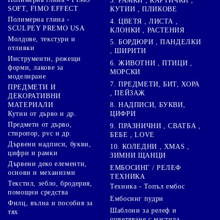
3. РАМКИ , КАРТИЧКИ ,
SOFT, FIMO EFFECT
КУТИИ , ПЛИКОВЕ
Полимерна глина -
4. ЦВЕТЯ , ЛИСТА ,
SCULPEY PREMO USA
КЛОНКИ , РАСТЕНИЯ
Молдове, текстури и
5. БОРДЮРИ , ПАНДЕЛКИ
отливки
, ШИРИТИ
Инструменти, режещи
6. ЖИВОТНИ , ПТИЦИ ,
форми, лакове за
МОРСКИ
моделиране
7. ПРЕДМЕТИ, БИТ, ХОРА
ПРЕДМЕТИ И
, ПЕЙЗАЖ
ДЕКОРАТИВНИ
8. НАДПИСИ, БУКВИ,
МАТЕРИАЛИ
ЦИФРИ
Кутии от дърво и др.
Предмети от дърво,
9. ПРАЗНИЧНИ , СВАТБА ,
стиропор, pvc и др.
БЕБЕ , LOVE
Дървени надписи, букви,
10. КОЛЕДНИ , XMAS ,
цифри и рамки
ЗИМНИ ЩАНЦИ
Дървени деко елементи,
ЕМБОСИНГ / РЕЛЕФ
основи и механизми
ТЕХНИКА
Текстил, зебло, бродерия,
Техника - Топъл ембос
помощни средства
Ембосинг пудри
Филц, вълна и пособия за
Шаблони за релеф и
тях
оцветяване с мастила