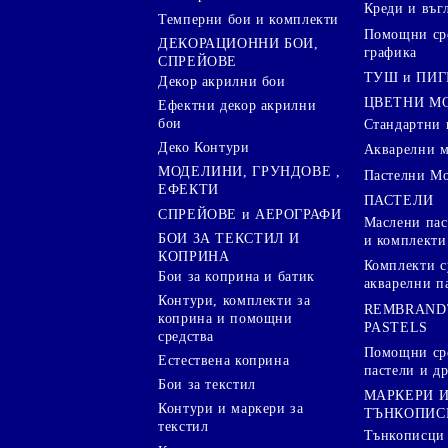
Креди и въг
Темперни бои и комплекти
Помощни сре
ДЕКОРАЦИОННИ БОИ,
графика
СПРЕЙОВЕ
ТУШ и ПИ
Декор акрилни бои
ЦВЕТНИ М
Ефектни декор акрилни
бои
Стандартни 
Деко Контури
Акварелни 
МОДЕЛИНИ, ГРУНДОВЕ ,
Пастелни М
ЕФЕКТИ
ПАСТЕЛИ
СПРЕЙОВЕ и АЕРОГРАФИ
Маслени пас
БОИ ЗА ТЕКСТИЛ И
и комплекти
КОПРИНА
Комплекти с
Бои за коприна и батик
акварелни п
Контури, комплекти за
REMBRAND
коприна и помощни
PASTELS
средства
Помощни сре
Естествена коприна
пастели и др
Бои за текстил
МАРКЕРИ 
Контури и маркери за
ТЪНКОПИС
текстил
Тънкописци