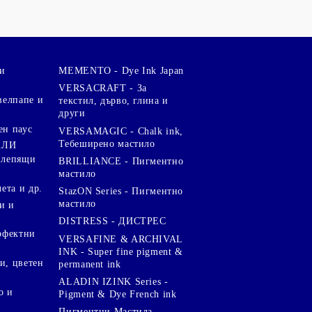
и
MEMENTO - Dye Ink Japan
VERSACRAFT - За
велпапе и
текстил, дърво, глина и
други
ен паус
VERSAMAGIC - Chalk ink,
Тебеширено мастило
АЛИ
 лепящи
BRILLIANCE - Пигментно
мастило
чета и др.
StazON Series - Пигментно
мастило
и и
DISTRESS - ДИСТРЕС
ерфектни
VERSAFINE & ARCHIVAL
INK - Super fine pigment &
и, цветен
permanent ink
ALADIN IZINK Series -
о и
Pigment & Dye French ink
Пигментни Мастила