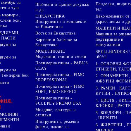
скечбук за
Панделки, ширити
Шаблони и щампи декупаж
стел и туш
тел
и др.
 маркери ,
Деко елементи от 
ЕНКАУСТИКА
аслени бои,
дърво, метал и др
Инструменти и комплекти
ника
за Енкаустика
МАШИНИ И ЩА
МЕДИУМИ,
Восък за Енкаустика
Машини за рязане
 ПАСТИ
подвързване и
Картони и блокове за
диуми за
консумативи
Енкаустика
МОДЕЛИРАНЕ
SPELLBINDERS U
Моделини, глини и смоли
-60%!
диуми за
и
Полимерна глина - PAPA'S
1. ОСНОВНИ ФО
CLAY
ЕТИКЕТИ, ТАГО
диуми за
Полимерна глина - FIMO
 Темперни бои
2. ОРНАМЕНТИ ,
PROFESSIONAL
АЖУРНИ ФОРМИ 
пасти
Полимерна глина - FIMO
3. РАМКИ , КАРТ
SOFT, FIMO EFFECT
КУТИИ , ПЛИКО
,
Полимерна глина -
4. ЦВЕТЯ , ЛИСТ
ФИЯ,
SCULPEY PREMO USA
КЛОНКИ , РАСТ
И
Молдове, текстури и
5. БОРДЮРИ , 
МОЛИВИ ,
отливки
, ШИРИТИ
ПИГМЕНТИ
Инструменти, режещи
6. ЖИВОТНИ , П
оливи
форми, лакове за
МОРСКИ