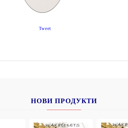
К
К
Tweet
ИВНИ И ПЕЧАТИ ЗА
ХАРТИИ, ЗАГОТОВКИ ЗА
КАРТИЧКИ, ПЛИКОВЕ
 ПЕЧАТИ
Пликове и комплекти загото
картички
РНИ ПЕЧАТИ И
АРИ
Перлени , Металик , Брокат 
хартии
ЗА ВОСЪК И ЦВЕТНИ
Цветни и крафт картони / х
НОВИ ПРОДУКТИ
Креативни и ръчни картони 
Креп, тишу, деко велпапе и д
Цветен и фигурален паус