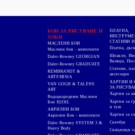
БОИ ЗА РИСУВАНЕ И
ПЛАТНА,
ИНСТРУМЕ
ХОБИ
СТАТИВИ И
МАСЛЕНИ БОИ
Платна, дъс
Маслени бои - комплекти
Шпакли, Ин
Daler-Rowney GEORGIAN
Валяци, Пос
Daler-Rowney GRADUATE
Стативи, па
REMBRANDT &
аксесоари
ARTEMISIA
ХАРТИИ И
VAN GOGH & TALENS
ЗА РИСУВА
ART
Хартии за а
Водоразредими Маслени
Хартии за гр
Бои H2OIL
и туш
АКРИЛНИ БОИ
Хартии за с
Акрилни Бои - комплекти
Скечбук
Daler Rowney SYSTEM 3 &
Heavy Body
Скицници за