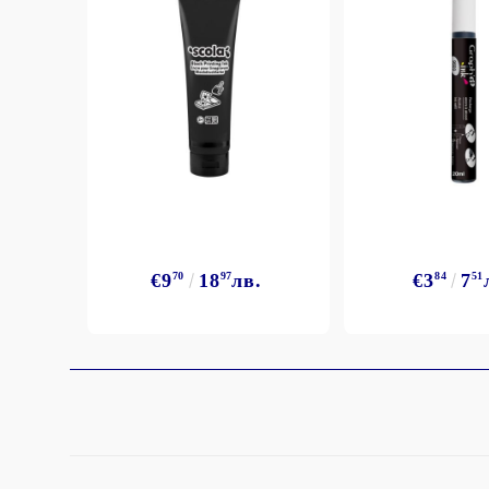
StazON Series - Пигментно мастило
DISTRESS - ДИСТРЕС
VERSAFINE & ARCHIVAL INK -
Super fine pigment & permanent ink
ALADIN IZINK Series - Pigment & Dye
French ink
Пигментни Мастила
ЕКСКЛУЗИВНИ, АЛКОХОЛНИ и
СПРЕЙ
€9
70
18
97
лв.
€3
84
7
51