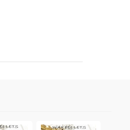
онтури и маркери за текстил
LOVE
омплекти и помощни материали за текстил
10. КОЛЕДНИ , XMAS , ЗИМНИ
ЩАНЦИ
ЕМБОСИНГ / РЕЛЕФ ТЕХНИКА
вки за
Техника - Топъл ембос
Ембосинг пудри
картони и
Шаблони за релеф и оцветяване с
мастила
артии
Инструменти за релеф
и хартии
Папки за релеф и ембос плочи
р.