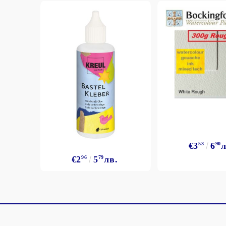
€3
53
6
90
л
€2
96
5
79
лв.