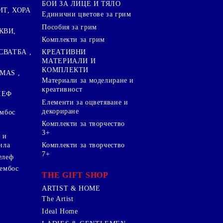
БОИ ЗА ЛИЦЕ И ТЯЛО
ИТ, ХОРА
Единични цветове за грим
Пособия за грим
КВИ,
Комплекти за грим
СВАТБА ,
КРЕАТИВНИ
МАТЕРИАЛИ И
КОМПЛЕКТИ
MAS ,
Mатериали за моделиране и
креативност
ЛЕФ
Елементи за оцветяване и
декориране
ембос
Комплекти за творчество
3+
 и
ила
Комплекти за творчество
7+
елеф
 ембос
THE GIFT SHOP
ARTIST & HOME
The Artist
Ideal Home