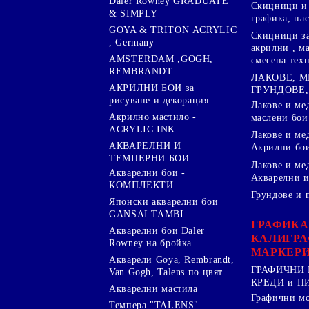
Daler Rowney GRADUATE
Скицници и 
& SIMPLY
графика, па
GOYA & TRITON АCRYLIC
Скицници за
, Germany
акрилни , м
AMSTERDAM ,GOGH,
смесена тех
REMBRANDT
ЛАКОВЕ, 
АКРИЛНИ БОИ за
ГРУНДОВЕ,
рисуване и декорация
Лакове и ме
Акрилно мастило -
маслени бои
ACRYLIC INK
Лакове и ме
АКВАРЕЛНИ И
Акрилни бо
ТЕМПЕРНИ БОИ
Лакове и ме
Акварелни бои -
Акварелни и
КОМПЛЕКТИ
Грундове и 
Японски акварелни бои
GANSAI TAMBI
ГРАФИКА
Акварелни бои Daler
КАЛИГРА
Rowney на бройка
МАРКЕР
Акварели Goya, Rembrandt,
ГРАФИЧНИ 
Van Gogh, Talens по цвят
КРЕДИ и 
Акварелни мастила
Графични м
Темпера "TALENS"