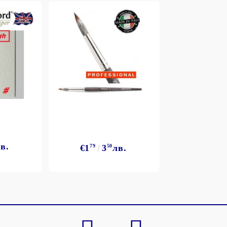
Моят профил
Вход
Регистрация
в.
€1
79
3
50
лв.
BGN
EUR
BG
EN