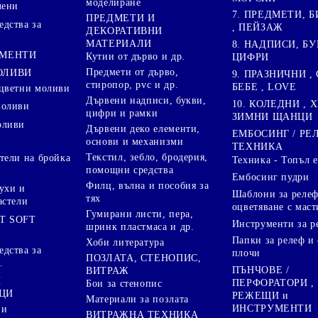
моделиране
лени
7. ПРЕДМЕТИ, Б
ПРЕДМЕТИ И
дства за
, ПЕЙЗАЖ
ДЕКОРАТИВНИ
МАТЕРИАЛИ
8. НАДПИСИ, БУ
ГМЕНТИ
Кутии от дърво и др.
ЦИФРИ
Предмети от дърво,
ОЛИВИ
9. ПРАЗНИЧНИ , 
стиропор, pvc и др.
БЕБЕ , LOVE
цветни моливи
Дървени надписи, букви,
10. КОЛЕДНИ , X
моливи
цифри и рамки
ЗИМНИ ЩАНЦИ
оливи
Дървени деко елементи,
ЕМБОСИНГ / РЕ
основи и механизми
ТЕХНИКА
Текстил, зебло, бродерия,
тели на бройка
Техника - Топъл 
помощни средства
Ембосинг пудри
Филц, вълна и пособия за
ухи и
Шаблони за релеф
тях
астели
оцветяване с маст
Гумирани листи, пера,
T SOFT
Инструменти за р
шринк пластмаса и др.
Папки за релеф и
Хоби литература
дства за
плочи
ПОЗЛАТА, СТЕНОПИС,
.
ПЪНЧОВЕ /
ВИТРАЖ
И
ПЕРФОРАТОРИ ,
Бои за стенопис
ЦИ
РЕЖЕЩИ и
Материали за позлата
ИНСТРУМЕНТИ
 и
ВИТРАЖНА ТЕХНИКА