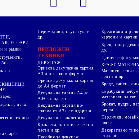
Перомоливи, паус, туш и
Креативни и ръчн
НТИ,
др.
картони и хартии
 АКСЕСОАРИ
Креп, тишу, деко 
ПРИЛОЖНИ
ки и рамки
др.
ТЕХНИКИ
струменти,
Цветен и фигурал
ДЕКУПАЖ
обия
КРАФТ МАТЕРИ
Оризова декупажна хартия
пки и
Магнити, лепила,
А3 и по-голям формат
ленти и др.
Оризова декупажна хартия
Брадс, капси, коп
 СКИЦНИЦИ
до А4 формат
НЕ
Скрабукинг албум
Декупажна хартия А4 до
кварел
материали за тях
А3+ стандартна
Брокат, пудри, п
афика , печат
Декупажна хартия по-
перли
голяма от А3+ стандартна
Перлички, мозайк
Декупажни лак/лепила
месени техники
пясък
Краклета, патини, ефектни
пасти и др.
Декоративно тикс
 акварел
стикери
Пособия за декупаж