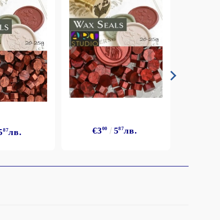
€3
00
5
87
лв.
5
87
лв.
€3