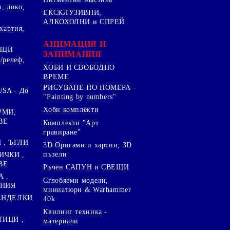
, лико,
ЕКСКЛУЗИВНИ,
АЛКОХОЛНИ и СПРЕЙ
хартия,
.
АНИМАЦИЯ И
НЦИ
ЗАНИМАНИЯ
/релеф,
ХОБИ И СВОБОДНО
ВРЕМЕ
РИСУВАНЕ ПО НОМЕРА -
SA - До
"Painting by numbers"
Хоби комплекти
РМИ,
ВЕ
Комплекти "Арт
гравиране"
, ЪГЛИ
3D Оригами и хартии, 3D
пъзели
ИЧКИ ,
ВЕ
Ръчен САПУН и СВЕЩИ
А ,
Сглобяеми модели,
ЕНИЯ
миниатюри & Warhammer
ПАНДЕЛКИ
40k
Квилинг техника -
ТИЦИ ,
материали