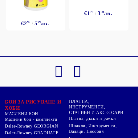
€1
79
3
50
лв.
€2
96
5
79
лв.
БОИ ЗА РИСУВАНЕ И
ПЛАТНА,
ИНСТРУМЕНТИ,
ХОБИ
СТАТИВИ И АКСЕСОАРИ
МАСЛЕНИ БОИ
Платна, дъски и рамки
Маслени бои - комплекти
Шпакли, Инструменти,
Daler-Rowney GEORGIAN
Валяци, Пособия
Daler-Rowney GRADUATE