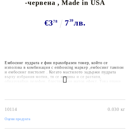
-червена , Made in USA
€3
7
39
лв.
78
Ембосинг пудрата е фин прахобразен тонер, който се
използва в комбинация с embossing маркер ,ембосинг тампон
и ембосинг пистолет . Когато мастилото задържи пудрата
върху избрания мотив, тя се нагрява и се разтапя,
образувайки релефен, блестящ или матов ефект. Това прави
надписите, печатите и орнаментите върху хартия, картон или
други повърхности изключително елегантни и впечатляващи.
10114
0.030
кг
Оцени продукта