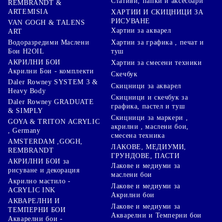
Стативи, папки и аксесоари
REMBRANDT &
ARTEMISIA
ХАРТИИ И СКИЦНИЦИ ЗА
РИСУВАНЕ
VAN GOGH & TALENS
Хартии за акварел
ART
Хартии за графика , печат и
Водоразредими Маслени
туш
Бои H2OIL
АКРИЛНИ БОИ
Хартии за смесени техники
Акрилни Бои - комплекти
Скечбук
Daler Rowney SYSTEM 3 &
Скицници за акварел
Heavy Body
Скицници и скечбук за
Daler Rowney GRADUATE
графика, пастел и туш
& SIMPLY
Скицници за маркери ,
GOYA & TRITON АCRYLIC
акрилни , маслени бои,
, Germany
смесена техника
AMSTERDAM ,GOGH,
ЛАКОВЕ, МЕДИУМИ,
REMBRANDT
ГРУНДОВЕ, ПАСТИ
АКРИЛНИ БОИ за
Лакове и медиуми за
рисуване и декорация
маслени бои
Акрилно мастило -
Лакове и медиуми за
ACRYLIC INK
Акрилни бои
АКВАРЕЛНИ И
Лакове и медиуми за
ТЕМПЕРНИ БОИ
Акварелни и Темперни бои
Акварелни бои -