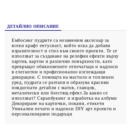
ДЕТАЙЛНО ОПИСАНИЕ
Ембосинг пудрите са незаменим аксесоар за
всеки крафт ентусиаст, който иска да добави
изразителност и стил към своите проекти. Те се
използват за създаване на релефни ефекти върху
хартия, картон и различни повърхности, като
превръщат обикновените отпечатъци и надписи
в елегантни и професионално изглеждащи
декорации. С помощта на мастило и топлинен
уред, пудрата се разтапя и образува красиви
повдигнати детайли с матов, гланцов,
металически или блестящ ефект.За какво се
използват? Скрапбукинг и изработка на албуми
Декориране на картички, покани, етикети
Уникални печати и надписи DIY арт проекти и
персонализирани подаръци