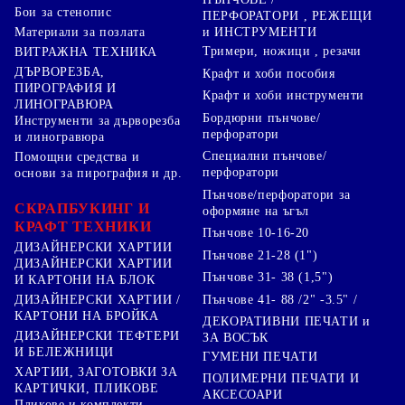
Бои за стенопис
ПЕРФОРАТОРИ , РЕЖЕЩИ
Материали за позлата
и ИНСТРУМЕНТИ
Тримери, ножици , резачи
ВИТРАЖНА ТЕХНИКА
ДЪРВОРЕЗБА,
Крафт и хоби пособия
ПИРОГРАФИЯ И
Крафт и хоби инструменти
ЛИНОГРАВЮРА
Бордюрни пънчове/
Инструменти за дърворезба
перфоратори
и линогравюра
Специални пънчове/
Помощни средства и
перфоратори
основи за пирография и др.
Пънчове/перфоратори за
СКРАПБУКИНГ И
оформяне на ъгъл
КРАФТ ТЕХНИКИ
Пънчове 10-16-20
ДИЗАЙНЕРСКИ ХАРТИИ
Пънчове 21-28 (1")
ДИЗАЙНЕРСКИ ХАРТИИ
Пънчове 31- 38 (1,5")
И КАРТОНИ НА БЛОК
Пънчове 41- 88 /2" -3.5" /
ДИЗАЙНЕРСКИ ХАРТИИ /
КАРТОНИ НА БРОЙКА
ДЕКОРАТИВНИ ПЕЧАТИ и
ДИЗАЙНЕРСКИ ТЕФТЕРИ
ЗА ВОСЪК
И БЕЛЕЖНИЦИ
ГУМЕНИ ПЕЧАТИ
ХАРТИИ, ЗАГОТОВКИ ЗА
ПОЛИМЕРНИ ПЕЧАТИ И
КАРТИЧКИ, ПЛИКОВЕ
АКСЕСОАРИ
Пликове и комплекти