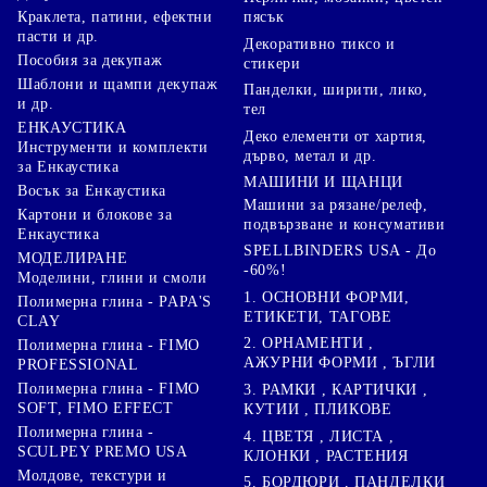
Краклета, патини, ефектни
пясък
пасти и др.
Декоративно тиксо и
Пособия за декупаж
стикери
Шаблони и щампи декупаж
Панделки, ширити, лико,
и др.
тел
ЕНКАУСТИКА
Деко елементи от хартия,
Инструменти и комплекти
дърво, метал и др.
за Енкаустика
МАШИНИ И ЩАНЦИ
Восък за Енкаустика
Машини за рязане/релеф,
Картони и блокове за
подвързване и консумативи
Енкаустика
SPELLBINDERS USA - До
МОДЕЛИРАНЕ
-60%!
Моделини, глини и смоли
1. ОСНОВНИ ФОРМИ,
Полимерна глина - PAPA'S
ЕТИКЕТИ, ТАГОВЕ
CLAY
2. ОРНАМЕНТИ ,
Полимерна глина - FIMO
АЖУРНИ ФОРМИ , ЪГЛИ
PROFESSIONAL
Полимерна глина - FIMO
3. РАМКИ , КАРТИЧКИ ,
SOFT, FIMO EFFECT
КУТИИ , ПЛИКОВЕ
Полимерна глина -
4. ЦВЕТЯ , ЛИСТА ,
SCULPEY PREMO USA
КЛОНКИ , РАСТЕНИЯ
Молдове, текстури и
5. БОРДЮРИ , ПАНДЕЛКИ