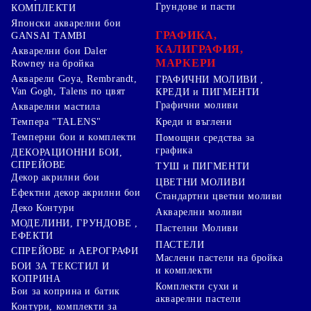
Грундове и пасти
КОМПЛЕКТИ
Японски акварелни бои
ГРАФИКА,
GANSAI TAMBI
КАЛИГРАФИЯ,
Акварелни бои Daler
МАРКЕРИ
Rowney на бройка
Акварели Goya, Rembrandt,
ГРАФИЧНИ МОЛИВИ ,
Van Gogh, Talens по цвят
КРЕДИ и ПИГМЕНТИ
Графични моливи
Акварелни мастила
Креди и въглени
Темпера "TALENS"
Темперни бои и комплекти
Помощни средства за
графика
ДЕКОРАЦИОННИ БОИ,
СПРЕЙОВЕ
ТУШ и ПИГМЕНТИ
Декор акрилни бои
ЦВЕТНИ МОЛИВИ
Ефектни декор акрилни бои
Стандартни цветни моливи
Деко Контури
Акварелни моливи
МОДЕЛИНИ, ГРУНДОВЕ ,
Пастелни Моливи
ЕФЕКТИ
ПАСТЕЛИ
СПРЕЙОВЕ и АЕРОГРАФИ
Маслени пастели на бройка
БОИ ЗА ТЕКСТИЛ И
и комплекти
КОПРИНА
Комплекти сухи и
Бои за коприна и батик
акварелни пастели
Контури, комплекти за