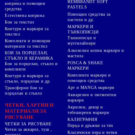
REMBRANDT SOFT
коприна и помощни
PASTELS
средства
Помощни средства за
Естествена коприна
пастели и др.
Бои за текстил
МАРКЕРИ И
Контури и маркери за
ТЪНКОПИСЦИ
текстил
Тънкописци и
Комплекти и помощни
мултилайнери
материали за текстил
Алкохолни копик маркери и
БОИ ЗА ПОРЦЕЛАН,
мастила
СТЪКЛО И КЕРАМИКА
POSCA & SHAKE
Бои за порцелан, стъкло и
МАРКЕРИ
комплекти
Комплекти маркери и
Контури и маркери за
помощни средства
стъкло, порцелан и др.
Арт и MANGA маркери
Трансферни бои за
порцелан и стъкло
Акварелни и пигментни
маркери
ЧЕТКИ, ХАРТИИ И
Акрилни, декор и
МАТЕРИАЛИ ЗА
тебеширени маркери
РИСУВАНЕ
КАЛИГРАФИЯ
ЧЕТКИ ЗА РИСУВАНЕ
Перца и дръжки за тях
Четки за акварел, туш ,
Класически пера и четки
мастила