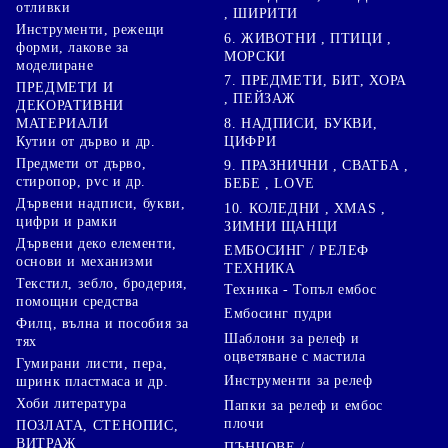
отливки
, ШИРИТИ
Инструменти, режещи
6. ЖИВОТНИ , ПТИЦИ ,
форми, лакове за
МОРСКИ
моделиране
7. ПРЕДМЕТИ, БИТ, ХОРА
ПРЕДМЕТИ И
, ПЕЙЗАЖ
ДЕКОРАТИВНИ
8. НАДПИСИ, БУКВИ,
МАТЕРИАЛИ
ЦИФРИ
Кутии от дърво и др.
Предмети от дърво,
9. ПРАЗНИЧНИ , СВАТБА ,
стиропор, pvc и др.
БЕБЕ , LOVE
Дървени надписи, букви,
10. КОЛЕДНИ , XMAS ,
цифри и рамки
ЗИМНИ ЩАНЦИ
Дървени деко елементи,
ЕМБОСИНГ / РЕЛЕФ
основи и механизми
ТЕХНИКА
Текстил, зебло, бродерия,
Техника - Топъл ембос
помощни средства
Ембосинг пудри
Филц, вълна и пособия за
Шаблони за релеф и
тях
оцветяване с мастила
Гумирани листи, пера,
Инструменти за релеф
шринк пластмаса и др.
Хоби литература
Папки за релеф и ембос
плочи
ПОЗЛАТА, СТЕНОПИС,
ВИТРАЖ
ПЪНЧОВЕ /