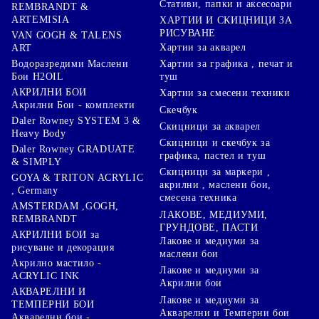
Стативи, папки и аксесоари
REMBRANDT &
ARTEMISIA
ХАРТИИ И СКИЦНИЦИ ЗА
РИСУВАНЕ
VAN GOGH & TALENS
Хартии за акварел
ART
Хартии за графика , печат и
Водоразредими Маслени
туш
Бои H2OIL
АКРИЛНИ БОИ
Хартии за смесени техники
Акрилни Бои - комплекти
Скечбук
Daler Rowney SYSTEM 3 &
Скицници за акварел
Heavy Body
Скицници и скечбук за
Daler Rowney GRADUATE
графика, пастел и туш
& SIMPLY
Скицници за маркери ,
GOYA & TRITON АCRYLIC
акрилни , маслени бои,
, Germany
смесена техника
AMSTERDAM ,GOGH,
ЛАКОВЕ, МЕДИУМИ,
REMBRANDT
ГРУНДОВЕ, ПАСТИ
АКРИЛНИ БОИ за
Лакове и медиуми за
рисуване и декорация
маслени бои
Акрилно мастило -
Лакове и медиуми за
ACRYLIC INK
Акрилни бои
АКВАРЕЛНИ И
Лакове и медиуми за
ТЕМПЕРНИ БОИ
Акварелни и Темперни бои
Акварелни бои -