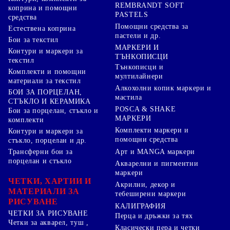
REMBRANDT SOFT
коприна и помощни
PASTELS
средства
Помощни средства за
Естествена коприна
пастели и др.
Бои за текстил
МАРКЕРИ И
Контури и маркери за
ТЪНКОПИСЦИ
текстил
Тънкописци и
Комплекти и помощни
мултилайнери
материали за текстил
Алкохолни копик маркери и
БОИ ЗА ПОРЦЕЛАН,
мастила
СТЪКЛО И КЕРАМИКА
POSCA & SHAKE
Бои за порцелан, стъкло и
МАРКЕРИ
комплекти
Комплекти маркери и
Контури и маркери за
помощни средства
стъкло, порцелан и др.
Арт и MANGA маркери
Трансферни бои за
порцелан и стъкло
Акварелни и пигментни
маркери
ЧЕТКИ, ХАРТИИ И
Акрилни, декор и
МАТЕРИАЛИ ЗА
тебеширени маркери
РИСУВАНЕ
КАЛИГРАФИЯ
ЧЕТКИ ЗА РИСУВАНЕ
Перца и дръжки за тях
Четки за акварел, туш ,
Класически пера и четки