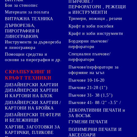
ПЪНЧОВЕ /
Бои за стенопис
ПЕРФОРАТОРИ , РЕЖЕЩИ
Материали за позлата
и ИНСТРУМЕНТИ
Тримери, ножици , резачи
ВИТРАЖНА ТЕХНИКА
ДЪРВОРЕЗБА,
Крафт и хоби пособия
ПИРОГРАФИЯ И
Крафт и хоби инструменти
ЛИНОГРАВЮРА
Бордюрни пънчове/
Инструменти за дърворезба
перфоратори
и линогравюра
Специални пънчове/
Помощни средства и
перфоратори
основи за пирография и др.
Пънчове/перфоратори за
СКРАПБУКИНГ И
оформяне на ъгъл
КРАФТ ТЕХНИКИ
Пънчове 10-16-20
ДИЗАЙНЕРСКИ ХАРТИИ
Пънчове 21-28 (1")
ДИЗАЙНЕРСКИ ХАРТИИ
Пънчове 31- 38 (1,5")
И КАРТОНИ НА БЛОК
Пънчове 41- 88 /2" -3.5" /
ДИЗАЙНЕРСКИ ХАРТИИ /
КАРТОНИ НА БРОЙКА
ДЕКОРАТИВНИ ПЕЧАТИ и
ДИЗАЙНЕРСКИ ТЕФТЕРИ
ЗА ВОСЪК
И БЕЛЕЖНИЦИ
ГУМЕНИ ПЕЧАТИ
ХАРТИИ, ЗАГОТОВКИ ЗА
ПОЛИМЕРНИ ПЕЧАТИ И
КАРТИЧКИ, ПЛИКОВЕ
АКСЕСОАРИ