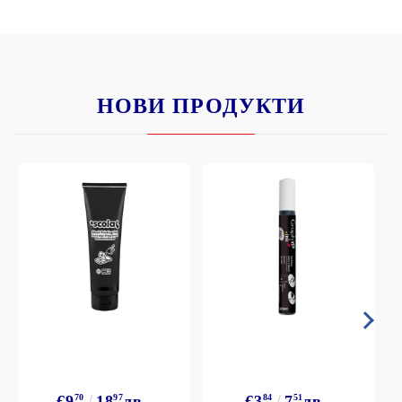
НОВИ ПРОДУКТИ
€9
70
18
97
лв.
€3
84
7
51
лв.