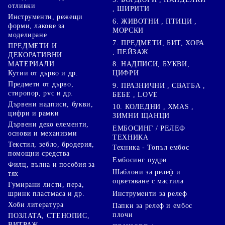
отливки
, ШИРИТИ
Инструменти, режещи
6. ЖИВОТНИ , ПТИЦИ ,
форми, лакове за
МОРСКИ
моделиране
7. ПРЕДМЕТИ, БИТ, ХОРА
ПРЕДМЕТИ И
, ПЕЙЗАЖ
ДЕКОРАТИВНИ
8. НАДПИСИ, БУКВИ,
МАТЕРИАЛИ
ЦИФРИ
Кутии от дърво и др.
Предмети от дърво,
9. ПРАЗНИЧНИ , СВАТБА ,
стиропор, pvc и др.
БЕБЕ , LOVE
Дървени надписи, букви,
10. КОЛЕДНИ , XMAS ,
цифри и рамки
ЗИМНИ ЩАНЦИ
Дървени деко елементи,
ЕМБОСИНГ / РЕЛЕФ
основи и механизми
ТЕХНИКА
Текстил, зебло, бродерия,
Техника - Топъл ембос
помощни средства
Ембосинг пудри
Филц, вълна и пособия за
Шаблони за релеф и
тях
оцветяване с мастила
Гумирани листи, пера,
Инструменти за релеф
шринк пластмаса и др.
Хоби литература
Папки за релеф и ембос
плочи
ПОЗЛАТА, СТЕНОПИС,
ВИТРАЖ