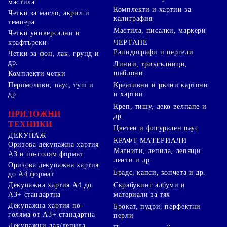
мастила
Комплекти и хартии за
Четки за масло, акрил и
калиграфия
темпера
Мастила, писалки, маркери
Четки универсални и
ЧЕРТАНЕ
крафтърски
Рапидографи и пергели
Четки за фон, лак, грунд и
др.
Линии, триъгълници,
шаблони
Комплекти четки
Перомоливи, паус, туш и
Креативни и ръчни картони
др.
и хартии
Креп, тишу, деко велпапе и
ПРИЛОЖНИ
др.
ТЕХНИКИ
Цветен и фигурален паус
ДЕКУПАЖ
КРАФТ МАТЕРИАЛИ
Оризова декупажна хартия
Магнити, лепила, лепящи
А3 и по-голям формат
ленти и др.
Оризова декупажна хартия
Брадс, капси, копчета и др.
до А4 формат
Скрабукинг албуми и
Декупажна хартия А4 до
материали за тях
А3+ стандартна
Декупажна хартия по-
Брокат, пудри, перфектни
голяма от А3+ стандартна
перли
Декупажни лак/лепила