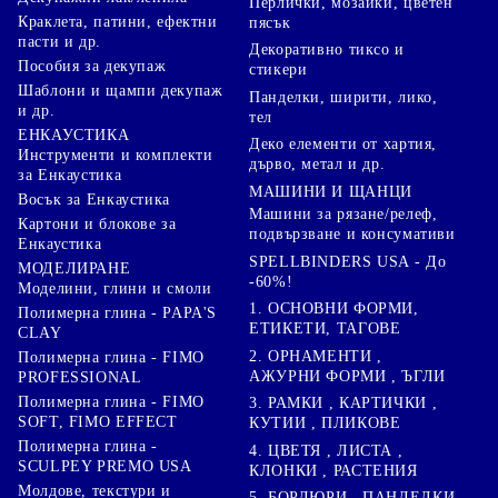
Перлички, мозайки, цветен
Краклета, патини, ефектни
пясък
пасти и др.
Декоративно тиксо и
Пособия за декупаж
стикери
Шаблони и щампи декупаж
Панделки, ширити, лико,
и др.
тел
ЕНКАУСТИКА
Деко елементи от хартия,
Инструменти и комплекти
дърво, метал и др.
за Енкаустика
МАШИНИ И ЩАНЦИ
Восък за Енкаустика
Машини за рязане/релеф,
Картони и блокове за
подвързване и консумативи
Енкаустика
SPELLBINDERS USA - До
МОДЕЛИРАНЕ
-60%!
Моделини, глини и смоли
1. ОСНОВНИ ФОРМИ,
Полимерна глина - PAPA'S
ЕТИКЕТИ, ТАГОВЕ
CLAY
2. ОРНАМЕНТИ ,
Полимерна глина - FIMO
АЖУРНИ ФОРМИ , ЪГЛИ
PROFESSIONAL
Полимерна глина - FIMO
3. РАМКИ , КАРТИЧКИ ,
SOFT, FIMO EFFECT
КУТИИ , ПЛИКОВЕ
Полимерна глина -
4. ЦВЕТЯ , ЛИСТА ,
SCULPEY PREMO USA
КЛОНКИ , РАСТЕНИЯ
Молдове, текстури и
5. БОРДЮРИ , ПАНДЕЛКИ