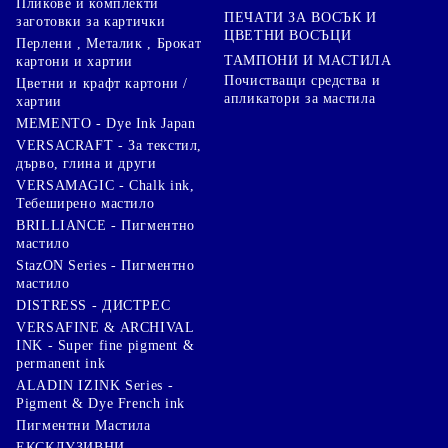
Пликове и комплекти
ПЕЧАТИ ЗА ВОСЪК И
заготовки за картички
ЦВЕТНИ ВОСЪЦИ
Перлени , Металик , Брокат
ТАМПОНИ И МАСТИЛА
картони и хартии
Почистващи средства и
Цветни и крафт картони /
апликатори за мастила
хартии
MEMENTO - Dye Ink Japan
VERSACRAFT - За текстил,
дърво, глина и други
VERSAMAGIC - Chalk ink,
Тебеширено мастило
BRILLIANCE - Пигментно
мастило
StazON Series - Пигментно
мастило
DISTRESS - ДИСТРЕС
VERSAFINE & ARCHIVAL
INK - Super fine pigment &
permanent ink
ALADIN IZINK Series -
Pigment & Dye French ink
Пигментни Мастила
ЕКСКЛУЗИВНИ,