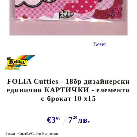
Tweet
FOLIA Cutties - 18бр дизайнeрски
единични КАРТИЧКИ - елементи
с брокат 10 x15
€3
7
20
лв.
68
Тема:
Сватба/Свети Валентин