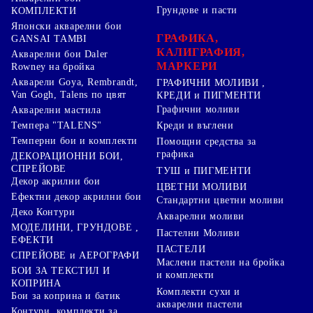
Грундове и пасти
КОМПЛЕКТИ
Японски акварелни бои
ГРАФИКА,
GANSAI TAMBI
КАЛИГРАФИЯ,
Акварелни бои Daler
МАРКЕРИ
Rowney на бройка
Акварели Goya, Rembrandt,
ГРАФИЧНИ МОЛИВИ ,
Van Gogh, Talens по цвят
КРЕДИ и ПИГМЕНТИ
Графични моливи
Акварелни мастила
Креди и въглени
Темпера "TALENS"
Темперни бои и комплекти
Помощни средства за
графика
ДЕКОРАЦИОННИ БОИ,
СПРЕЙОВЕ
ТУШ и ПИГМЕНТИ
Декор акрилни бои
ЦВЕТНИ МОЛИВИ
Ефектни декор акрилни бои
Стандартни цветни моливи
Деко Контури
Акварелни моливи
МОДЕЛИНИ, ГРУНДОВЕ ,
Пастелни Моливи
ЕФЕКТИ
ПАСТЕЛИ
СПРЕЙОВЕ и АЕРОГРАФИ
Маслени пастели на бройка
БОИ ЗА ТЕКСТИЛ И
и комплекти
КОПРИНА
Комплекти сухи и
Бои за коприна и батик
акварелни пастели
Контури, комплекти за