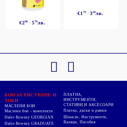
€1
79
3
50
лв.
€2
96
5
79
лв.
БОИ ЗА РИСУВАНЕ И
ПЛАТНА,
ИНСТРУМЕНТИ,
ХОБИ
СТАТИВИ И АКСЕСОАРИ
МАСЛЕНИ БОИ
Платна, дъски и рамки
Маслени бои - комплекти
Шпакли, Инструменти,
Daler-Rowney GEORGIAN
Валяци, Пособия
Daler-Rowney GRADUATE