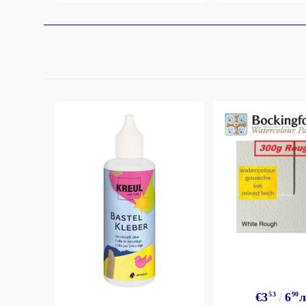
€3
53
6
90
л