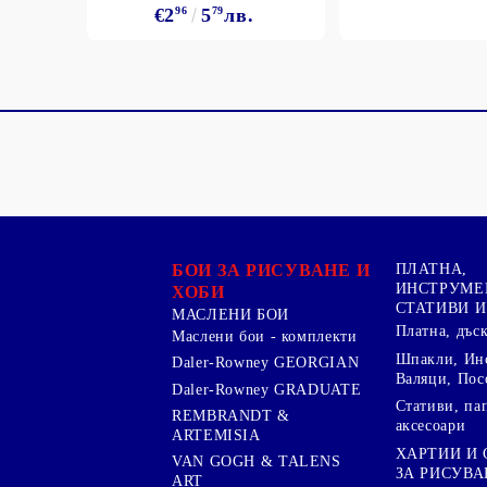
€2
96
5
79
лв.
БОИ ЗА РИСУВАНЕ И
ПЛАТНА,
ИНСТРУМЕ
ХОБИ
СТАТИВИ И
МАСЛЕНИ БОИ
Платна, дъс
Маслени бои - комплекти
Шпакли, Ин
Daler-Rowney GEORGIAN
Валяци, Пос
Daler-Rowney GRADUATE
Стативи, па
REMBRANDT &
аксесоари
ARTEMISIA
ХАРТИИ И
VAN GOGH & TALENS
ЗА РИСУВА
ART