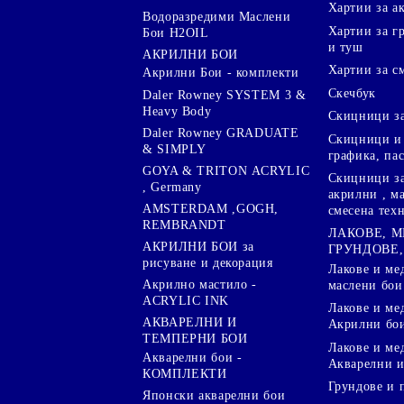
Хартии за а
Водоразредими Маслени
Хартии за гр
Бои H2OIL
и туш
АКРИЛНИ БОИ
Хартии за с
Акрилни Бои - комплекти
Скечбук
Daler Rowney SYSTEM 3 &
Heavy Body
Скицници за
Daler Rowney GRADUATE
Скицници и 
& SIMPLY
графика, па
GOYA & TRITON АCRYLIC
Скицници за
, Germany
акрилни , м
AMSTERDAM ,GOGH,
смесена тех
REMBRANDT
ЛАКОВЕ, 
АКРИЛНИ БОИ за
ГРУНДОВЕ,
рисуване и декорация
Лакове и ме
Акрилно мастило -
маслени бои
ACRYLIC INK
Лакове и ме
АКВАРЕЛНИ И
Акрилни бо
ТЕМПЕРНИ БОИ
Лакове и ме
Акварелни бои -
Акварелни и
КОМПЛЕКТИ
Грундове и 
Японски акварелни бои