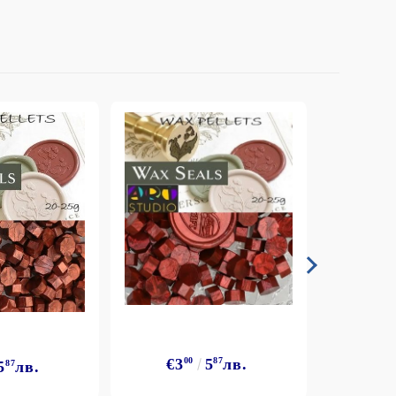
€3
00
5
87
лв.
5
87
лв.
€3