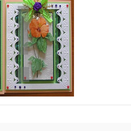
К
К
ИВНИ И ПЕЧАТИ ЗА
ХАРТИИ, ЗАГОТОВКИ ЗА
КАРТИЧКИ, ПЛИКОВЕ
 ПЕЧАТИ
Пликове и комплекти загото
Tweet
картички
РНИ ПЕЧАТИ И
АРИ
Перлени , Металик , Брокат 
хартии
ЗА ВОСЪК И ЦВЕТНИ
Цветни и крафт картони / х
Креативни и ръчни картони 
Креп, тишу, деко велпапе и д
Цветен и фигурален паус