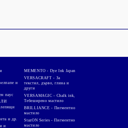
и
MEMENTO - Dye Ink Japan
VERSACRAFT - За
велпапе и
текстил, дърво, глина и
други
ен паус
VERSAMAGIC - Chalk ink,
Тебеширено мастило
АЛИ
 лепящи
BRILLIANCE - Пигментно
мастило
чета и др.
StazON Series - Пигментно
мастило
и и