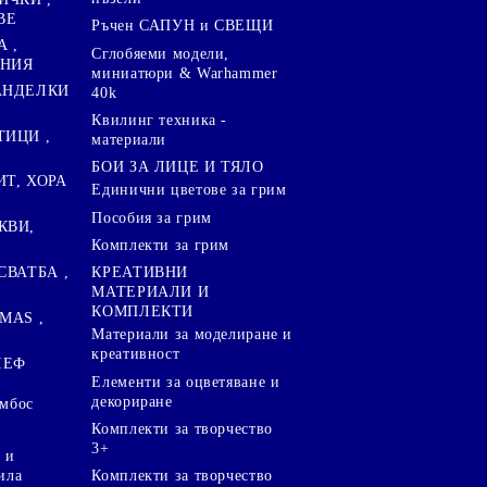
ВЕ
Ръчен САПУН и СВЕЩИ
А ,
Сглобяеми модели,
ЕНИЯ
миниатюри & Warhammer
ПАНДЕЛКИ
40k
Квилинг техника -
ТИЦИ ,
материали
БОИ ЗА ЛИЦЕ И ТЯЛО
ИТ, ХОРА
Единични цветове за грим
Пособия за грим
КВИ,
Комплекти за грим
СВАТБА ,
КРЕАТИВНИ
МАТЕРИАЛИ И
КОМПЛЕКТИ
MAS ,
Mатериали за моделиране и
креативност
ЛЕФ
Елементи за оцветяване и
декориране
ембос
Комплекти за творчество
3+
 и
ила
Комплекти за творчество