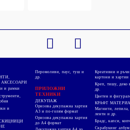
Перомоливи, паус, туш и
Креативни и ръчн
НТИ,
др.
картони и хартии
 АКСЕСОАРИ
Креп, тишу, деко 
ПРИЛОЖНИ
ки и рамки
др.
ТЕХНИКИ
струменти,
Цветен и фигурал
ДЕКУПАЖ
обия
КРАФТ МАТЕРИ
Оризова декупажна хартия
пки и
Магнити, лепила,
А3 и по-голям формат
ленти и др.
Оризова декупажна хартия
Брадс, капси, коп
 СКИЦНИЦИ
до А4 формат
НЕ
Скрабукинг албум
Декупажна хартия А4 до