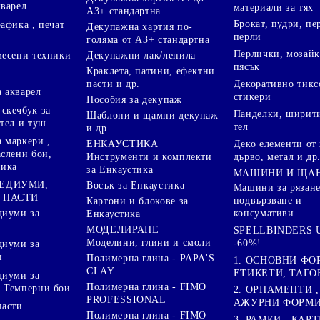
кварел
материали за тях
А3+ стандартна
Брокат, пудри, п
афика , печат
Декупажна хартия по-
перли
голяма от А3+ стандартна
Перлички, мозайк
Декупажни лак/лепила
месени техники
пясък
Краклета, патини, ефектни
пасти и др.
Декоративно тикс
 акварел
стикери
Пособия за декупаж
скечбук за
Панделки, ширити
Шаблони и щампи декупаж
стел и туш
тел
и др.
 маркери ,
Деко елементи от 
ЕНКАУСТИКА
аслени бои,
дърво, метал и др
Инструменти и комплекти
ника
за Енкаустика
МАШИНИ И ЩА
МЕДИУМИ,
Восък за Енкаустика
Машини за рязане
 ПАСТИ
подвързване и
Картони и блокове за
диуми за
консумативи
Енкаустика
МОДЕЛИРАНЕ
SPELLBINDERS U
Моделини, глини и смоли
-60%!
диуми за
и
Полимерна глина - PAPA'S
1. ОСНОВНИ ФО
CLAY
ЕТИКЕТИ, ТАГО
диуми за
Полимерна глина - FIMO
 Темперни бои
2. ОРНАМЕНТИ ,
PROFESSIONAL
АЖУРНИ ФОРМИ 
пасти
Полимерна глина - FIMO
3. РАМКИ , КАРТ