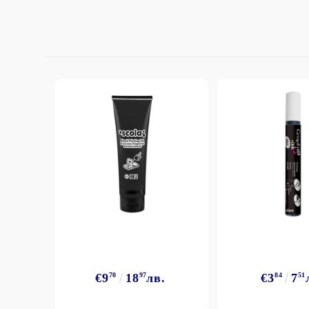
StazON Series - Пигментно мастило
DISTRESS - ДИСТРЕС
VERSAFINE & ARCHIVAL INK -
Super fine pigment & permanent ink
ALADIN IZINK Series - Pigment & Dye
French ink
Пигментни Мастила
ЕКСКЛУЗИВНИ, АЛКОХОЛНИ и
СПРЕЙ
€9
70
18
97
лв.
€3
84
7
51