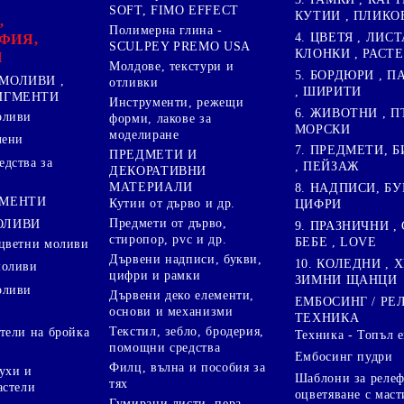
SOFT, FIMO EFFECT
КУТИИ , ПЛИКО
,
Полимерна глина -
4. ЦВЕТЯ , ЛИСТ
ФИЯ,
SCULPEY PREMO USA
КЛОНКИ , РАСТ
И
Молдове, текстури и
5. БОРДЮРИ , 
МОЛИВИ ,
отливки
, ШИРИТИ
ПИГМЕНТИ
Инструменти, режещи
6. ЖИВОТНИ , П
оливи
форми, лакове за
МОРСКИ
моделиране
лени
7. ПРЕДМЕТИ, Б
ПРЕДМЕТИ И
дства за
, ПЕЙЗАЖ
ДЕКОРАТИВНИ
МАТЕРИАЛИ
8. НАДПИСИ, БУ
ГМЕНТИ
Кутии от дърво и др.
ЦИФРИ
Предмети от дърво,
ОЛИВИ
9. ПРАЗНИЧНИ , 
стиропор, pvc и др.
БЕБЕ , LOVE
цветни моливи
Дървени надписи, букви,
10. КОЛЕДНИ , X
моливи
цифри и рамки
ЗИМНИ ЩАНЦИ
оливи
Дървени деко елементи,
ЕМБОСИНГ / РЕ
основи и механизми
ТЕХНИКА
Текстил, зебло, бродерия,
тели на бройка
Техника - Топъл 
помощни средства
Ембосинг пудри
Филц, вълна и пособия за
ухи и
Шаблони за релеф
тях
астели
оцветяване с маст
Гумирани листи, пера,