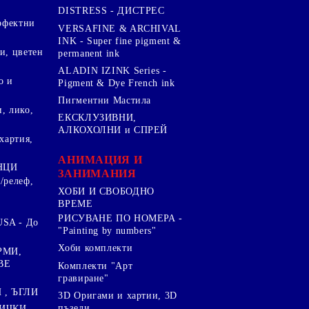
DISTRESS - ДИСТРЕС
ерфектни
VERSAFINE & ARCHIVAL
INK - Super fine pigment &
и, цветен
permanent ink
ALADIN IZINK Series -
о и
Pigment & Dye French ink
Пигментни Мастила
, лико,
ЕКСКЛУЗИВНИ,
АЛКОХОЛНИ и СПРЕЙ
хартия,
.
АНИМАЦИЯ И
НЦИ
ЗАНИМАНИЯ
/релеф,
ХОБИ И СВОБОДНО
ВРЕМЕ
РИСУВАНЕ ПО НОМЕРА -
SA - До
"Painting by numbers"
Хоби комплекти
РМИ,
ВЕ
Комплекти "Арт
гравиране"
, ЪГЛИ
3D Оригами и хартии, 3D
пъзели
ИЧКИ ,