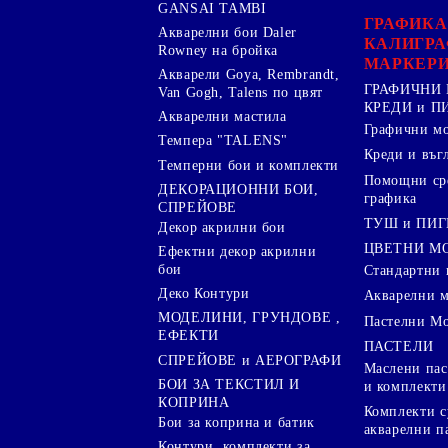
GANSAI TAMBI
ГРАФИКА
Акварелни бои Daler
КАЛИГРА
Rowney на бройка
МАРКЕР
Акварели Goya, Rembrandt,
ГРАФИЧНИ 
Van Gogh, Talens по цвят
КРЕДИ и 
Акварелни мастила
Графични м
Темпера "TALENS"
Креди и въг
Темперни бои и комплекти
Помощни сре
ДЕКОРАЦИОННИ БОИ,
графика
СПРЕЙОВЕ
ТУШ и ПИ
Декор акрилни бои
ЦВЕТНИ М
Ефектни декор акрилни
бои
Стандартни 
Деко Контури
Акварелни 
МОДЕЛИНИ, ГРУНДОВЕ ,
Пастелни М
ЕФЕКТИ
ПАСТЕЛИ
СПРЕЙОВЕ и АЕРОГРАФИ
Маслени пас
БОИ ЗА ТЕКСТИЛ И
и комплекти
КОПРИНА
Комплекти с
Бои за коприна и батик
акварелни п
Контури, комплекти за