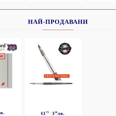
НАЙ-ПРОДАВАНИ
Моят профил
Вход
Регистрация
BGN
EUR
BG
EN
в.
€1
79
3
50
лв.