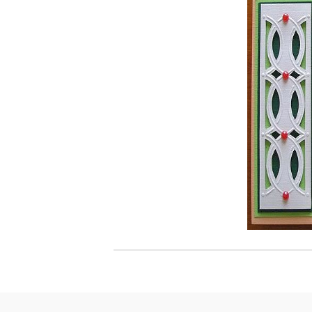
Филц, вълна и пособия за тях
Гумирани листи, пера, шринк пластмаса и др.
Хоби литература
ТАМПОНИ И МАСТИЛА
ДЕКОРАТ
ВОСЪК
Почистващи средства и апликатори за
ГУМЕНИ
мастила
ПОЛИМЕ
MEMENTO - Dye Ink Japan
АКСЕСО
VERSACRAFT - За текстил, дърво,
ПЕЧАТИ 
глина и други
ВОСЪЦИ
VERSAMAGIC - Chalk ink,
Тебеширено мастило
BRILLIANCE - Пигментно мастило