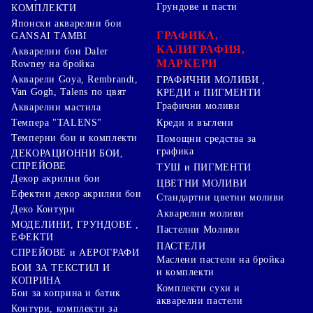
Грундове и пасти
КОМПЛЕКТИ
Японски акварелни бои
ГРАФИКА,
GANSAI TAMBI
КАЛИГРАФИЯ,
Акварелни бои Daler
МАРКЕРИ
Rowney на бройка
Акварели Goya, Rembrandt,
ГРАФИЧНИ МОЛИВИ ,
Van Gogh, Talens по цвят
КРЕДИ и ПИГМЕНТИ
Графични моливи
Акварелни мастила
Креди и въглени
Темпера "TALENS"
Темперни бои и комплекти
Помощни средства за
графика
ДЕКОРАЦИОННИ БОИ,
СПРЕЙОВЕ
ТУШ и ПИГМЕНТИ
Декор акрилни бои
ЦВЕТНИ МОЛИВИ
Ефектни декор акрилни бои
Стандартни цветни моливи
Деко Контури
Акварелни моливи
МОДЕЛИНИ, ГРУНДОВЕ ,
Пастелни Моливи
ЕФЕКТИ
ПАСТЕЛИ
СПРЕЙОВЕ и АЕРОГРАФИ
Маслени пастели на бройка
БОИ ЗА ТЕКСТИЛ И
и комплекти
КОПРИНА
Комплекти сухи и
Бои за коприна и батик
акварелни пастели
Контури, комплекти за