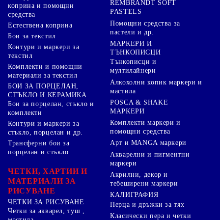
REMBRANDT SOFT
коприна и помощни
PASTELS
средства
Помощни средства за
Естествена коприна
пастели и др.
Бои за текстил
МАРКЕРИ И
Контури и маркери за
ТЪНКОПИСЦИ
текстил
Тънкописци и
Комплекти и помощни
мултилайнери
материали за текстил
Алкохолни копик маркери и
БОИ ЗА ПОРЦЕЛАН,
мастила
СТЪКЛО И КЕРАМИКА
POSCA & SHAKE
Бои за порцелан, стъкло и
МАРКЕРИ
комплекти
Комплекти маркери и
Контури и маркери за
помощни средства
стъкло, порцелан и др.
Арт и MANGA маркери
Трансферни бои за
порцелан и стъкло
Акварелни и пигментни
маркери
ЧЕТКИ, ХАРТИИ И
Акрилни, декор и
МАТЕРИАЛИ ЗА
тебеширени маркери
РИСУВАНЕ
КАЛИГРАФИЯ
ЧЕТКИ ЗА РИСУВАНЕ
Перца и дръжки за тях
Четки за акварел, туш ,
Класически пера и четки
мастила