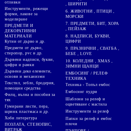
отливки
, ШИРИТИ
Инструменти, режещи
6. ЖИВОТНИ , ПТИЦИ ,
форми, лакове за
МОРСКИ
моделиране
7. ПРЕДМЕТИ, БИТ, ХОРА
ПРЕДМЕТИ И
, ПЕЙЗАЖ
ДЕКОРАТИВНИ
8. НАДПИСИ, БУКВИ,
МАТЕРИАЛИ
ЦИФРИ
Кутии от дърво и др.
Предмети от дърво,
9. ПРАЗНИЧНИ , СВАТБА ,
стиропор, pvc и др.
БЕБЕ , LOVE
Дървени надписи, букви,
10. КОЛЕДНИ , XMAS ,
цифри и рамки
ЗИМНИ ЩАНЦИ
Дървени деко елементи,
ЕМБОСИНГ / РЕЛЕФ
основи и механизми
ТЕХНИКА
Текстил, зебло, бродерия,
Техника - Топъл ембос
помощни средства
Ембосинг пудри
Филц, вълна и пособия за
Шаблони за релеф и
тях
оцветяване с мастила
Гумирани листи, пера,
Инструменти за релеф
шринк пластмаса и др.
Хоби литература
Папки за релеф и ембос
плочи
ПОЗЛАТА, СТЕНОПИС,
ВИТРАЖ
ПЪНЧОВЕ /