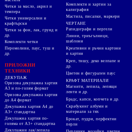
Комплекти и хартии за
Четки за масло, акрил и
калиграфия
темпера
Мастила, писалки, маркери
Четки универсални и
ЧЕРТАНЕ
крафтърски
Рапидографи и пергели
Четки за фон, лак, грунд и
др.
Линии, триъгълници,
шаблони
Комплекти четки
Перомоливи, паус, туш и
Креативни и ръчни картони
др.
и хартии
Креп, тишу, деко велпапе и
ПРИЛОЖНИ
др.
ТЕХНИКИ
Цветен и фигурален паус
ДЕКУПАЖ
КРАФТ МАТЕРИАЛИ
Оризова декупажна хартия
Магнити, лепила, лепящи
А3 и по-голям формат
ленти и др.
Оризова декупажна хартия
Брадс, капси, копчета и др.
до А4 формат
Скрабукинг албуми и
Декупажна хартия А4 до
материали за тях
А3+ стандартна
Декупажна хартия по-
Брокат, пудри, перфектни
голяма от А3+ стандартна
перли
Декупажни лак/лепила
Перлички, мозайки, цветен