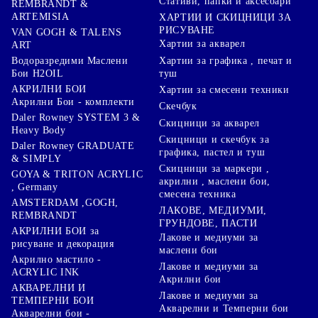
Стативи, папки и аксесоари
REMBRANDT &
ARTEMISIA
ХАРТИИ И СКИЦНИЦИ ЗА
РИСУВАНЕ
VAN GOGH & TALENS
Хартии за акварел
ART
Хартии за графика , печат и
Водоразредими Маслени
туш
Бои H2OIL
АКРИЛНИ БОИ
Хартии за смесени техники
Акрилни Бои - комплекти
Скечбук
Daler Rowney SYSTEM 3 &
Скицници за акварел
Heavy Body
Скицници и скечбук за
Daler Rowney GRADUATE
графика, пастел и туш
& SIMPLY
Скицници за маркери ,
GOYA & TRITON АCRYLIC
акрилни , маслени бои,
, Germany
смесена техника
AMSTERDAM ,GOGH,
ЛАКОВЕ, МЕДИУМИ,
REMBRANDT
ГРУНДОВЕ, ПАСТИ
АКРИЛНИ БОИ за
Лакове и медиуми за
рисуване и декорация
маслени бои
Акрилно мастило -
Лакове и медиуми за
ACRYLIC INK
Акрилни бои
АКВАРЕЛНИ И
Лакове и медиуми за
ТЕМПЕРНИ БОИ
Акварелни и Темперни бои
Акварелни бои -