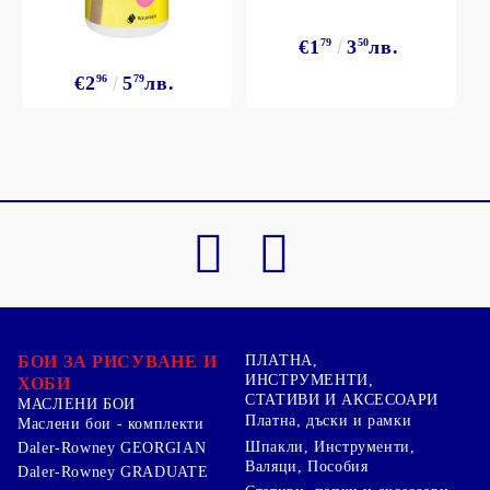
€1
79
3
50
лв.
€2
96
5
79
лв.
БОИ ЗА РИСУВАНЕ И
ПЛАТНА,
ИНСТРУМЕНТИ,
ХОБИ
СТАТИВИ И АКСЕСОАРИ
МАСЛЕНИ БОИ
Платна, дъски и рамки
Маслени бои - комплекти
Шпакли, Инструменти,
Daler-Rowney GEORGIAN
Валяци, Пособия
Daler-Rowney GRADUATE