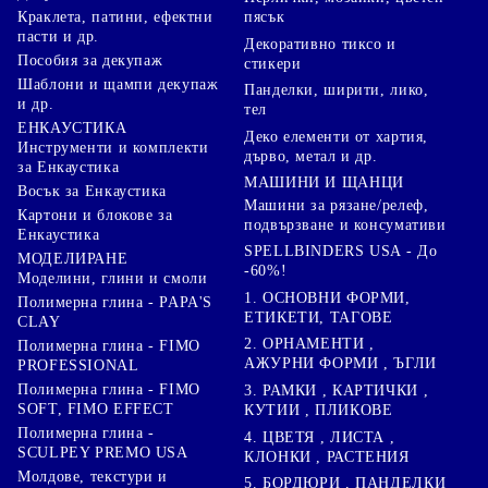
Краклета, патини, ефектни
пясък
пасти и др.
Декоративно тиксо и
Пособия за декупаж
стикери
Шаблони и щампи декупаж
Панделки, ширити, лико,
и др.
тел
ЕНКАУСТИКА
Деко елементи от хартия,
Инструменти и комплекти
дърво, метал и др.
за Енкаустика
МАШИНИ И ЩАНЦИ
Восък за Енкаустика
Машини за рязане/релеф,
Картони и блокове за
подвързване и консумативи
Енкаустика
SPELLBINDERS USA - До
МОДЕЛИРАНЕ
-60%!
Моделини, глини и смоли
1. ОСНОВНИ ФОРМИ,
Полимерна глина - PAPA'S
ЕТИКЕТИ, ТАГОВЕ
CLAY
2. ОРНАМЕНТИ ,
Полимерна глина - FIMO
АЖУРНИ ФОРМИ , ЪГЛИ
PROFESSIONAL
Полимерна глина - FIMO
3. РАМКИ , КАРТИЧКИ ,
SOFT, FIMO EFFECT
КУТИИ , ПЛИКОВЕ
Полимерна глина -
4. ЦВЕТЯ , ЛИСТА ,
SCULPEY PREMO USA
КЛОНКИ , РАСТЕНИЯ
Молдове, текстури и
5. БОРДЮРИ , ПАНДЕЛКИ