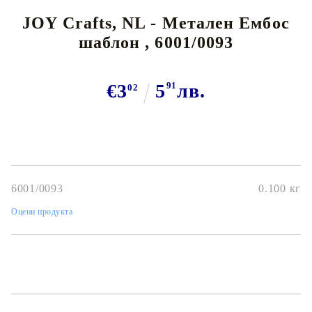
JOY Crafts, NL - Метален Ембос
шаблон , 6001/0093
€3
5
91
лв.
02
6001/0093
0.100
кг
Оцени продукта