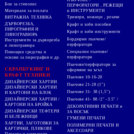
Бои за стенопис
ПЕРФОРАТОРИ , РЕЖЕЩИ
Материали за позлата
и ИНСТРУМЕНТИ
Тримери, ножици , резачи
ВИТРАЖНА ТЕХНИКА
ДЪРВОРЕЗБА,
Крафт и хоби пособия
ПИРОГРАФИЯ И
Крафт и хоби инструменти
ЛИНОГРАВЮРА
Бордюрни пънчове/
Инструменти за дърворезба
перфоратори
и линогравюра
Специални пънчове/
Помощни средства и
перфоратори
основи за пирография и др.
Пънчове/перфоратори за
СКРАПБУКИНГ И
оформяне на ъгъл
КРАФТ ТЕХНИКИ
Пънчове 10-16-20
ДИЗАЙНЕРСКИ ХАРТИИ
Пънчове 21-28 (1")
ДИЗАЙНЕРСКИ ХАРТИИ
Пънчове 31- 38 (1,5")
И КАРТОНИ НА БЛОК
Пънчове 41- 88 /2" -3.5" /
ДИЗАЙНЕРСКИ ХАРТИИ /
КАРТОНИ НА БРОЙКА
ДЕКОРАТИВНИ ПЕЧАТИ и
ДИЗАЙНЕРСКИ ТЕФТЕРИ
ЗА ВОСЪК
И БЕЛЕЖНИЦИ
ГУМЕНИ ПЕЧАТИ
ХАРТИИ, ЗАГОТОВКИ ЗА
ПОЛИМЕРНИ ПЕЧАТИ И
КАРТИЧКИ, ПЛИКОВЕ
АКСЕСОАРИ
Пликове и комплекти