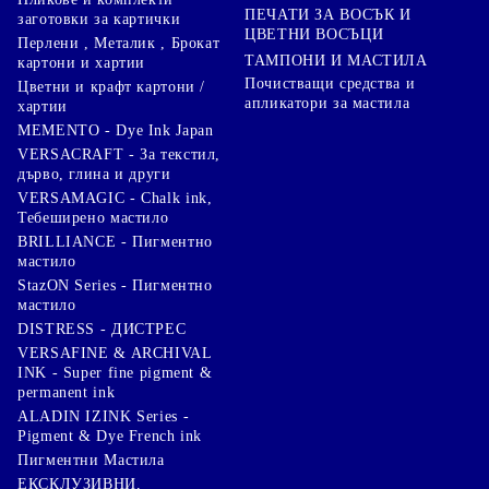
ПЕЧАТИ ЗА ВОСЪК И
заготовки за картички
ЦВЕТНИ ВОСЪЦИ
Перлени , Металик , Брокат
ТАМПОНИ И МАСТИЛА
картони и хартии
Почистващи средства и
Цветни и крафт картони /
апликатори за мастила
хартии
MEMENTO - Dye Ink Japan
VERSACRAFT - За текстил,
дърво, глина и други
VERSAMAGIC - Chalk ink,
Тебеширено мастило
BRILLIANCE - Пигментно
мастило
StazON Series - Пигментно
мастило
DISTRESS - ДИСТРЕС
VERSAFINE & ARCHIVAL
INK - Super fine pigment &
permanent ink
ALADIN IZINK Series -
Pigment & Dye French ink
Пигментни Мастила
ЕКСКЛУЗИВНИ,