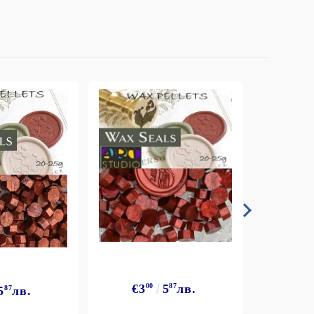
€3
00
5
87
лв.
5
87
лв.
€3