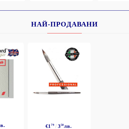
НАЙ-ПРОДАВАНИ
Моят профил
Вход
Регистрация
BGN
EUR
BG
EN
в.
€1
79
3
50
лв.