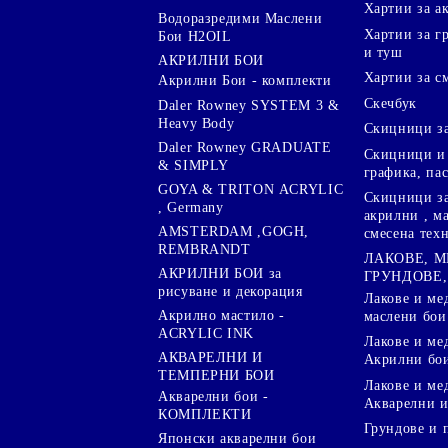
Хартии за а
Водоразредими Маслени
Хартии за гр
Бои H2OIL
и туш
АКРИЛНИ БОИ
Хартии за с
Акрилни Бои - комплекти
Скечбук
Daler Rowney SYSTEM 3 &
Heavy Body
Скицници за
Daler Rowney GRADUATE
Скицници и 
& SIMPLY
графика, па
GOYA & TRITON АCRYLIC
Скицници за
, Germany
акрилни , м
AMSTERDAM ,GOGH,
смесена тех
REMBRANDT
ЛАКОВЕ, 
АКРИЛНИ БОИ за
ГРУНДОВЕ,
рисуване и декорация
Лакове и ме
Акрилно мастило -
маслени бои
ACRYLIC INK
Лакове и ме
АКВАРЕЛНИ И
Акрилни бо
ТЕМПЕРНИ БОИ
Лакове и ме
Акварелни бои -
Акварелни и
КОМПЛЕКТИ
Грундове и 
Японски акварелни бои