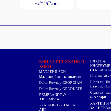
€2
96
5
79
лв.
БОИ ЗА РИСУВАНЕ И
ПЛАТНА,
ИНСТРУМЕ
ХОБИ
СТАТИВИ И
МАСЛЕНИ БОИ
Платна, дъс
Маслени бои - комплекти
Шпакли, Ин
Daler-Rowney GEORGIAN
Валяци, Пос
Daler-Rowney GRADUATE
Стативи, па
REMBRANDT &
аксесоари
ARTEMISIA
ХАРТИИ И
VAN GOGH & TALENS
ЗА РИСУВА
ART