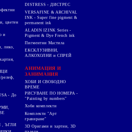
DISTRESS - ДИСТРЕС
ерфектни
VERSAFINE & ARCHIVAL
INK - Super fine pigment &
и, цветен
permanent ink
ALADIN IZINK Series -
о и
Pigment & Dye French ink
Пигментни Мастила
, лико,
ЕКСКЛУЗИВНИ,
АЛКОХОЛНИ и СПРЕЙ
хартия,
.
АНИМАЦИЯ И
НЦИ
ЗАНИМАНИЯ
/релеф,
ХОБИ И СВОБОДНО
ВРЕМЕ
РИСУВАНЕ ПО НОМЕРА -
SA - До
"Painting by numbers"
Хоби комплекти
РМИ,
ВЕ
Комплекти "Арт
гравиране"
, ЪГЛИ
3D Оригами и хартии, 3D
пъзели
ИЧКИ ,