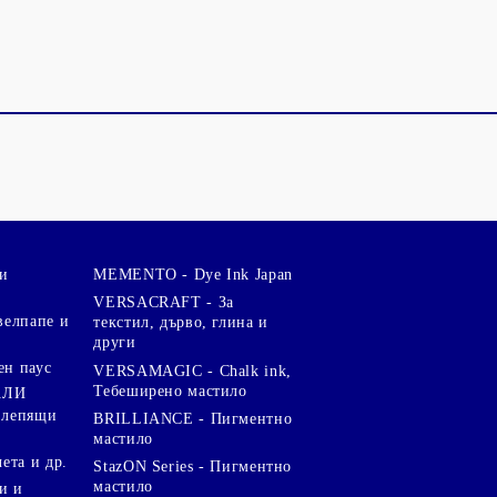
и
MEMENTO - Dye Ink Japan
VERSACRAFT - За
велпапе и
текстил, дърво, глина и
други
ен паус
VERSAMAGIC - Chalk ink,
Тебеширено мастило
АЛИ
 лепящи
BRILLIANCE - Пигментно
мастило
чета и др.
StazON Series - Пигментно
мастило
и и