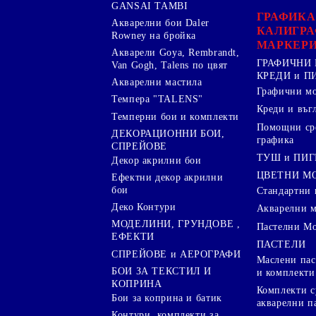
GANSAI TAMBI
ГРАФИКА
Акварелни бои Daler
КАЛИГРА
Rowney на бройка
МАРКЕР
Акварели Goya, Rembrandt,
ГРАФИЧНИ 
Van Gogh, Talens по цвят
КРЕДИ и 
Акварелни мастила
Графични м
Темпера "TALENS"
Креди и въг
Темперни бои и комплекти
Помощни сре
ДЕКОРАЦИОННИ БОИ,
графика
СПРЕЙОВЕ
ТУШ и ПИ
Декор акрилни бои
ЦВЕТНИ М
Ефектни декор акрилни
бои
Стандартни 
Деко Контури
Акварелни 
МОДЕЛИНИ, ГРУНДОВЕ ,
Пастелни М
ЕФЕКТИ
ПАСТЕЛИ
СПРЕЙОВЕ и АЕРОГРАФИ
Маслени пас
БОИ ЗА ТЕКСТИЛ И
и комплекти
КОПРИНА
Комплекти с
Бои за коприна и батик
акварелни п
Контури, комплекти за