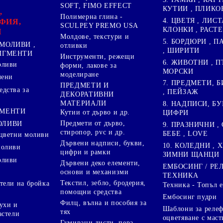
SOFT, FIMO EFFECT
КУТИИ , ПЛИКО
,
Полимерна глина -
4. ЦВЕТЯ , ЛИСТ
ФИЯ,
SCULPEY PREMO USA
КЛОНКИ , РАСТ
И
Молдове, текстури и
5. БОРДЮРИ , 
МОЛИВИ ,
отливки
, ШИРИТИ
ПИГМЕНТИ
Инструменти, режещи
6. ЖИВОТНИ , П
оливи
форми, лакове за
МОРСКИ
моделиране
лени
7. ПРЕДМЕТИ, Б
ПРЕДМЕТИ И
дства за
, ПЕЙЗАЖ
ДЕКОРАТИВНИ
МАТЕРИАЛИ
8. НАДПИСИ, БУ
ГМЕНТИ
Кутии от дърво и др.
ЦИФРИ
Предмети от дърво,
ОЛИВИ
9. ПРАЗНИЧНИ , 
стиропор, pvc и др.
БЕБЕ , LOVE
цветни моливи
Дървени надписи, букви,
10. КОЛЕДНИ , X
моливи
цифри и рамки
ЗИМНИ ЩАНЦИ
оливи
Дървени деко елементи,
ЕМБОСИНГ / РЕ
основи и механизми
ТЕХНИКА
Текстил, зебло, бродерия,
тели на бройка
Техника - Топъл 
помощни средства
Ембосинг пудри
Филц, вълна и пособия за
ухи и
Шаблони за релеф
тях
астели
оцветяване с маст
Гумирани листи, пера,