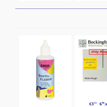
€3
53
6
90
л