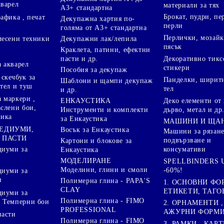
кварел
материали за тях
А3+ стандартна
Брокат, пудри, п
афика , печат
Декупажна хартия по-
перли
голяма от А3+ стандартна
Перлички, мозайк
Декупажни лак/лепила
месени техники
пясък
Краклета, патини, ефектни
пасти и др.
Декоративно тикс
 акварел
стикери
Пособия за декупаж
скечбук за
Панделки, ширити
Шаблони и щампи декупаж
стел и туш
тел
и др.
 маркери ,
Деко елементи от 
ЕНКАУСТИКА
аслени бои,
дърво, метал и др
Инструменти и комплекти
ника
за Енкаустика
МАШИНИ И ЩА
МЕДИУМИ,
Восък за Енкаустика
Машини за рязане
 ПАСТИ
подвързване и
Картони и блокове за
диуми за
консумативи
Енкаустика
МОДЕЛИРАНЕ
SPELLBINDERS U
Моделини, глини и смоли
-60%!
диуми за
и
Полимерна глина - PAPA'S
1. ОСНОВНИ ФО
CLAY
ЕТИКЕТИ, ТАГО
диуми за
Полимерна глина - FIMO
 Темперни бои
2. ОРНАМЕНТИ ,
PROFESSIONAL
АЖУРНИ ФОРМИ 
пасти
Полимерна глина - FIMO
3. РАМКИ , КАРТ