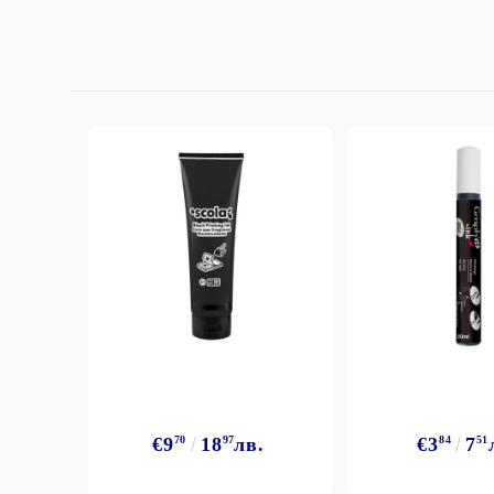
StazON Series - Пигментно мастило
DISTRESS - ДИСТРЕС
VERSAFINE & ARCHIVAL INK -
Super fine pigment & permanent ink
ALADIN IZINK Series - Pigment & Dye
French ink
Пигментни Мастила
ЕКСКЛУЗИВНИ, АЛКОХОЛНИ и
СПРЕЙ
€9
70
18
97
лв.
€3
84
7
51