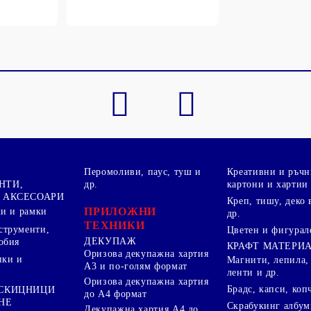
Перомоливи, паус, туш и
Креативни и ръчн
НТИ,
др.
картони и хартии
 АКСЕСОАРИ
Креп, тишу, деко 
ПРИЛОЖНИ
ки и рамки
др.
ТЕХНИКИ
струменти,
Цветен и фигурал
ДЕКУПАЖ
обия
КРАФТ МАТЕРИ
Оризова декупажна хартия
пки и
Магнити, лепила,
А3 и по-голям формат
ленти и др.
Оризова декупажна хартия
Брадс, капси, коп
 СКИЦНИЦИ
до А4 формат
НЕ
Скрабукинг албум
Декупажна хартия А4 до