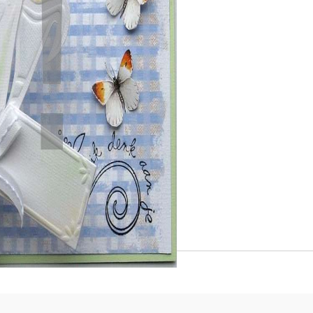
К
К
ИВНИ И ПЕЧАТИ ЗА
ХАРТИИ, ЗАГОТОВКИ ЗА
КАРТИЧКИ, ПЛИКОВЕ
 ПЕЧАТИ
Пликове и комплекти загото
Tweet
картички
РНИ ПЕЧАТИ И
АРИ
Перлени , Металик , Брокат 
хартии
ЗА ВОСЪК И ЦВЕТНИ
Цветни и крафт картони / х
Креативни и ръчни картони 
Креп, тишу, деко велпапе и д
Цветен и фигурален паус