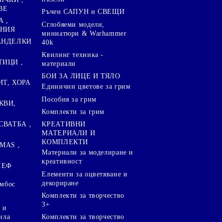
ВЕ
Ръчен САПУН и СВЕЩИ
А ,
Сглобяеми модели,
ЕНИЯ
миниатюри & Warhammer
ПАНДЕЛКИ
40k
Квилинг техника -
ТИЦИ ,
материали
БОИ ЗА ЛИЦЕ И ТЯЛО
ИТ, ХОРА
Единични цветове за грим
Пособия за грим
КВИ,
Комплекти за грим
СВАТБА ,
КРЕАТИВНИ
МАТЕРИАЛИ И
КОМПЛЕКТИ
MAS ,
Mатериали за моделиране и
креативност
ЛЕФ
Елементи за оцветяване и
декориране
ембос
Комплекти за творчество
3+
 и
ила
Комплекти за творчество