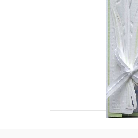
Филц, вълна и пособия за тях
Гумирани листи, пера, шринк пластмаса и др.
Хоби литература
ТАМПОНИ И МАСТИЛА
ДЕКОРАТ
ВОСЪК
Почистващи средства и апликатори за
ГУМЕНИ
мастила
ПОЛИМЕ
MEMENTO - Dye Ink Japan
АКСЕСО
VERSACRAFT - За текстил, дърво,
ПЕЧАТИ 
глина и други
ВОСЪЦИ
VERSAMAGIC - Chalk ink,
Тебеширено мастило
BRILLIANCE - Пигментно мастило