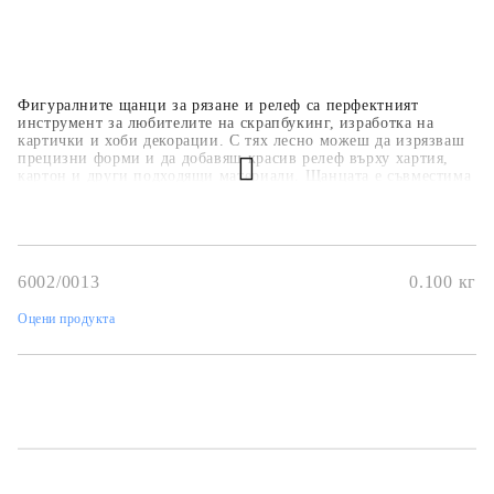
Фигуралните щанци за рязане и релеф са перфектният
инструмент за любителите на скрапбукинг, изработка на
картички и хоби декорации. С тях лесно можеш да изрязваш
прецизни форми и да добавяш красив релеф върху хартия,
картон и други подходящи материали. Щанцата е съвместима
с повечето стандартни машини за изрязване и релеф, което я
прави удобна и универсална за употреба. Благодарение на
високото качество и детайлния дизайн, тя ще придаде
професионален и уникален вид на всеки твой проект.
6002/0013
0.100
кг
Оцени продукта