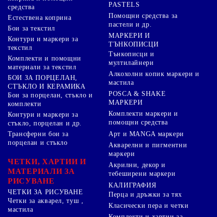
PASTELS
средства
Помощни средства за
Естествена коприна
пастели и др.
Бои за текстил
МАРКЕРИ И
Контури и маркери за
ТЪНКОПИСЦИ
текстил
Тънкописци и
Комплекти и помощни
мултилайнери
материали за текстил
Алкохолни копик маркери и
БОИ ЗА ПОРЦЕЛАН,
мастила
СТЪКЛО И КЕРАМИКА
POSCA & SHAKE
Бои за порцелан, стъкло и
МАРКЕРИ
комплекти
Комплекти маркери и
Контури и маркери за
помощни средства
стъкло, порцелан и др.
Арт и MANGA маркери
Трансферни бои за
порцелан и стъкло
Акварелни и пигментни
маркери
ЧЕТКИ, ХАРТИИ И
Акрилни, декор и
МАТЕРИАЛИ ЗА
тебеширени маркери
РИСУВАНЕ
КАЛИГРАФИЯ
ЧЕТКИ ЗА РИСУВАНЕ
Перца и дръжки за тях
Четки за акварел, туш ,
Класически пера и четки
мастила
Комплекти и хартии за