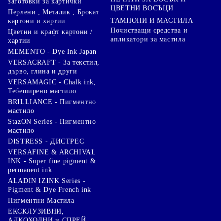
заготовки за картички
ЦВЕТНИ ВОСЪЦИ
Перлени , Металик , Брокат
ТАМПОНИ И МАСТИЛА
картони и хартии
Почистващи средства и
Цветни и крафт картони /
апликатори за мастила
хартии
MEMENTO - Dye Ink Japan
VERSACRAFT - За текстил,
дърво, глина и други
VERSAMAGIC - Chalk ink,
Тебеширено мастило
BRILLIANCE - Пигментно
мастило
StazON Series - Пигментно
мастило
DISTRESS - ДИСТРЕС
VERSAFINE & ARCHIVAL
INK - Super fine pigment &
permanent ink
ALADIN IZINK Series -
Pigment & Dye French ink
Пигментни Мастила
ЕКСКЛУЗИВНИ,
АЛКОХОЛНИ и СПРЕЙ