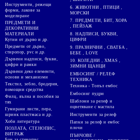
Инструменти, режещи
6. ЖИВОТНИ , ПТИЦИ ,
форми, лакове за
МОРСКИ
моделиране
7. ПРЕДМЕТИ, БИТ, ХОРА
ПРЕДМЕТИ И
, ПЕЙЗАЖ
ДЕКОРАТИВНИ
8. НАДПИСИ, БУКВИ,
МАТЕРИАЛИ
ЦИФРИ
Кутии от дърво и др.
Предмети от дърво,
9. ПРАЗНИЧНИ , СВАТБА ,
стиропор, pvc и др.
БЕБЕ , LOVE
Дървени надписи, букви,
10. КОЛЕДНИ , XMAS ,
цифри и рамки
ЗИМНИ ЩАНЦИ
Дървени деко елементи,
ЕМБОСИНГ / РЕЛЕФ
основи и механизми
ТЕХНИКА
Текстил, зебло, бродерия,
Техника - Топъл ембос
помощни средства
Ембосинг пудри
Филц, вълна и пособия за
Шаблони за релеф и
тях
оцветяване с мастила
Гумирани листи, пера,
Инструменти за релеф
шринк пластмаса и др.
Хоби литература
Папки за релеф и ембос
плочи
ПОЗЛАТА, СТЕНОПИС,
ВИТРАЖ
ПЪНЧОВЕ /
Бои за стенопис