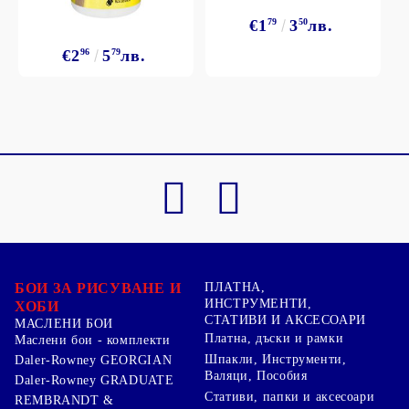
€1
79
3
50
лв.
€2
96
5
79
лв.
БОИ ЗА РИСУВАНЕ И
ПЛАТНА,
ИНСТРУМЕНТИ,
ХОБИ
СТАТИВИ И АКСЕСОАРИ
МАСЛЕНИ БОИ
Платна, дъски и рамки
Маслени бои - комплекти
Шпакли, Инструменти,
Daler-Rowney GEORGIAN
Валяци, Пособия
Daler-Rowney GRADUATE
Стативи, папки и аксесоари
REMBRANDT &