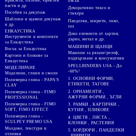
Краклета, патини, ефектни
пясък
пасти и др.
Декоративно тиксо и
Пособия за декупаж
стикери
Шаблони и щампи декупаж
Панделки, ширити, лико,
и др.
тел
ЕНКАУСТИКА
Деко елементи от хартия,
Инструменти и комплекти
дърво, метал и др.
за Енкаустика
МАШИНИ И ЩАНЦИ
Восък за Енкаустика
Машини за рязане/релеф,
Картони и блокове за
подвързване и консумативи
Енкаустика
SPELLBINDERS USA - До
МОДЕЛИРАНЕ
-60%!
Моделини, глини и смоли
1. ОСНОВНИ ФОРМИ,
Полимерна глина - PAPA'S
ЕТИКЕТИ, ТАГОВЕ
CLAY
2. ОРНАМЕНТИ ,
Полимерна глина - FIMO
АЖУРНИ ФОРМИ , ЪГЛИ
PROFESSIONAL
Полимерна глина - FIMO
3. РАМКИ , КАРТИЧКИ ,
SOFT, FIMO EFFECT
КУТИИ , ПЛИКОВЕ
Полимерна глина -
4. ЦВЕТЯ , ЛИСТА ,
SCULPEY PREMO USA
КЛОНКИ , РАСТЕНИЯ
Молдове, текстури и
5. БОРДЮРИ , ПАНДЕЛКИ
отливки
, ШИРИТИ