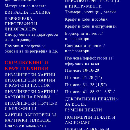
ПЕРФОРАТОРИ , РЕЖЕЩИ
Материали за позлата
и ИНСТРУМЕНТИ
Тримери, ножици , резачи
ВИТРАЖНА ТЕХНИКА
ДЪРВОРЕЗБА,
Крафт и хоби пособия
ПИРОГРАФИЯ И
Крафт и хоби инструменти
ЛИНОГРАВЮРА
Бордюрни пънчове/
Инструменти за дърворезба
перфоратори
и линогравюра
Специални пънчове/
Помощни средства и
перфоратори
основи за пирография и др.
Пънчове/перфоратори за
СКРАПБУКИНГ И
оформяне на ъгъл
КРАФТ ТЕХНИКИ
Пънчове 10-16-20
ДИЗАЙНЕРСКИ ХАРТИИ
Пънчове 21-28 (1")
ДИЗАЙНЕРСКИ ХАРТИИ
Пънчове 31- 38 (1,5")
И КАРТОНИ НА БЛОК
Пънчове 41- 88 /2" -3.5" /
ДИЗАЙНЕРСКИ ХАРТИИ /
КАРТОНИ НА БРОЙКА
ДЕКОРАТИВНИ ПЕЧАТИ и
ДИЗАЙНЕРСКИ ТЕФТЕРИ
ЗА ВОСЪК
И БЕЛЕЖНИЦИ
ГУМЕНИ ПЕЧАТИ
ХАРТИИ, ЗАГОТОВКИ ЗА
ПОЛИМЕРНИ ПЕЧАТИ И
КАРТИЧКИ, ПЛИКОВЕ
АКСЕСОАРИ
Пликове и комплекти
ПЕЧАТИ ЗА ВОСЪК И