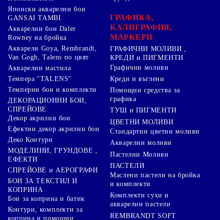
Японски акварелни бои
ГРАФИКА,
GANSAI TAMBI
КАЛИГРАФИЯ,
Акварелни бои Daler
МАРКЕРИ
Rowney на бройка
Акварели Goya, Rembrandt,
ГРАФИЧНИ МОЛИВИ ,
Van Gogh, Talens по цвят
КРЕДИ и ПИГМЕНТИ
Графични моливи
Акварелни мастила
Креди и въглени
Темпера "TALENS"
Темперни бои и комплекти
Помощни средства за
графика
ДЕКОРАЦИОННИ БОИ,
СПРЕЙОВЕ
ТУШ и ПИГМЕНТИ
Декор акрилни бои
ЦВЕТНИ МОЛИВИ
Ефектни декор акрилни бои
Стандартни цветни моливи
Деко Контури
Акварелни моливи
МОДЕЛИНИ, ГРУНДОВЕ ,
Пастелни Моливи
ЕФЕКТИ
ПАСТЕЛИ
СПРЕЙОВЕ и АЕРОГРАФИ
Маслени пастели на бройка
БОИ ЗА ТЕКСТИЛ И
и комплекти
КОПРИНА
Комплекти сухи и
Бои за коприна и батик
акварелни пастели
Контури, комплекти за
REMBRANDT SOFT
коприна и помощни