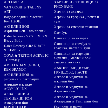
ARTEMISIA
ХАРТИИ И СКИЦНИЦИ ЗА
РИСУВАНЕ
VAN GOGH & TALENS
Хартии за акварел
ART
Хартии за графика , печат и
Водоразредими Маслени
туш
Бои H2OIL
АКРИЛНИ БОИ
Хартии за смесени техники
Акрилни Бои - комплекти
Скечбук
Daler Rowney SYSTEM 3 &
Скицници за акварел
Heavy Body
Скицници и скечбук за
Daler Rowney GRADUATE
графика, пастел и туш
& SIMPLY
Скицници за маркери ,
GOYA & TRITON АCRYLIC
акрилни , маслени бои,
, Germany
смесена техника
AMSTERDAM ,GOGH,
ЛАКОВЕ, МЕДИУМИ,
REMBRANDT
ГРУНДОВЕ, ПАСТИ
АКРИЛНИ БОИ за
Лакове и медиуми за
рисуване и декорация
маслени бои
Акрилно мастило -
Лакове и медиуми за
ACRYLIC INK
Акрилни бои
АКВАРЕЛНИ И
Лакове и медиуми за
ТЕМПЕРНИ БОИ
Акварелни и Темперни бои
Акварелни бои -
Грундове и пасти
КОМПЛЕКТИ