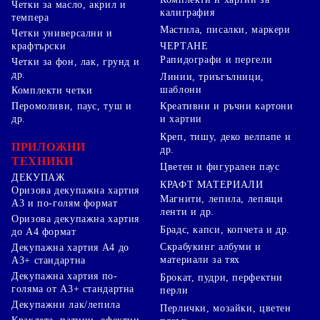
Четки за масло, акрил и
калиграфия
темпера
Мастила, писалки, маркери
Четки универсални и
ЧЕРТАНЕ
крафтърски
Рапидографи и пергели
Четки за фон, лак, грунд и
др.
Линии, триъгълници,
шаблони
Комплекти четки
Перомоливи, паус, туш и
Креативни и ръчни картони
др.
и хартии
Креп, тишу, деко велпапе и
ПРИЛОЖНИ
др.
ТЕХНИКИ
Цветен и фигурален паус
ДЕКУПАЖ
КРАФТ МАТЕРИАЛИ
Оризова декупажна хартия
Магнити, лепила, лепящи
А3 и по-голям формат
ленти и др.
Оризова декупажна хартия
Брадс, капси, копчета и др.
до А4 формат
Скрабукинг албуми и
Декупажна хартия А4 до
материали за тях
А3+ стандартна
Декупажна хартия по-
Брокат, пудри, перфектни
голяма от А3+ стандартна
перли
Декупажни лак/лепила
Перлички, мозайки, цветен