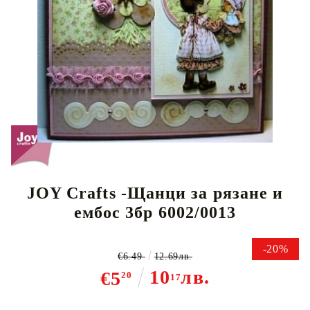
Tweet
JOY Crafts -Щанци за рязане и
ембос 3бр 6002/0013
-20%
€6.49
12.69лв.
10
лв.
€5
20
17