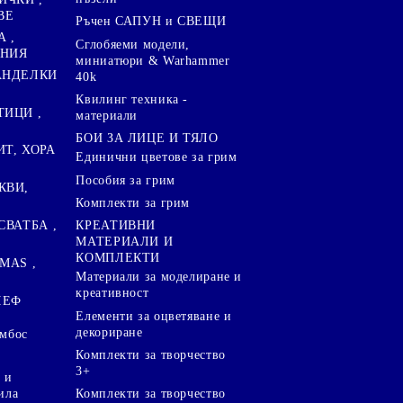
ВЕ
Ръчен САПУН и СВЕЩИ
А ,
Сглобяеми модели,
ЕНИЯ
миниатюри & Warhammer
ПАНДЕЛКИ
40k
Квилинг техника -
ТИЦИ ,
материали
БОИ ЗА ЛИЦЕ И ТЯЛО
ИТ, ХОРА
Единични цветове за грим
Пособия за грим
КВИ,
Комплекти за грим
СВАТБА ,
КРЕАТИВНИ
МАТЕРИАЛИ И
КОМПЛЕКТИ
MAS ,
Mатериали за моделиране и
креативност
ЛЕФ
Елементи за оцветяване и
декориране
ембос
Комплекти за творчество
3+
 и
ила
Комплекти за творчество