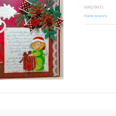
К
6002/0035
К
Оцени продукта
ИВНИ И ПЕЧАТИ ЗА
ХАРТИИ, ЗАГОТОВКИ ЗА
КАРТИЧКИ, ПЛИКОВЕ
 ПЕЧАТИ
Пликове и комплекти загото
Tweet
картички
РНИ ПЕЧАТИ И
АРИ
Перлени , Металик , Брокат 
хартии
ЗА ВОСЪК И ЦВЕТНИ
Цветни и крафт картони / х
Креативни и ръчни картони 
Креп, тишу, деко велпапе и д
Цветен и фигурален паус