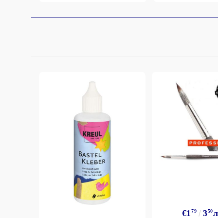
€1
79
3
50
л