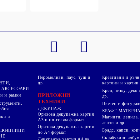
Перомоливи, паус, туш и
Креативни и ръчн
НТИ,
др.
картони и хартии
 АКСЕСОАРИ
Креп, тишу, деко 
ПРИЛОЖНИ
ки и рамки
др.
ТЕХНИКИ
струменти,
Цветен и фигурал
ДЕКУПАЖ
обия
КРАФТ МАТЕРИ
Оризова декупажна хартия
пки и
Магнити, лепила,
А3 и по-голям формат
ленти и др.
Оризова декупажна хартия
Брадс, капси, коп
 СКИЦНИЦИ
до А4 формат
НЕ
Скрабукинг албум
Декупажна хартия А4 до