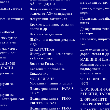
кварел
материали за тях
А3+ стандартна
Брокат, пудри, п
афика , печат
Декупажна хартия по-
перли
голяма от А3+ стандартна
Перлички, мозайк
Декупажни лак/лепила
месени техники
пясък
Краклета, патини, ефектни
пасти и др.
Декоративно тикс
 акварел
стикери
Пособия за декупаж
скечбук за
Панделки, ширити
Шаблони и щампи декупаж
стел и туш
тел
и др.
 маркери ,
Деко елементи от 
ЕНКАУСТИКА
аслени бои,
дърво, метал и др
Инструменти и комплекти
ника
за Енкаустика
МАШИНИ И ЩА
МЕДИУМИ,
Восък за Енкаустика
Машини за рязане
 ПАСТИ
подвързване и
Картони и блокове за
диуми за
консумативи
Енкаустика
МОДЕЛИРАНЕ
SPELLBINDERS U
Моделини, глини и смоли
-60%!
диуми за
и
Полимерна глина - PAPA'S
1. ОСНОВНИ ФО
CLAY
ЕТИКЕТИ, ТАГО
диуми за
Полимерна глина - FIMO
 Темперни бои
2. ОРНАМЕНТИ ,
PROFESSIONAL
АЖУРНИ ФОРМИ 
пасти
Полимерна глина - FIMO
3. РАМКИ , КАРТ