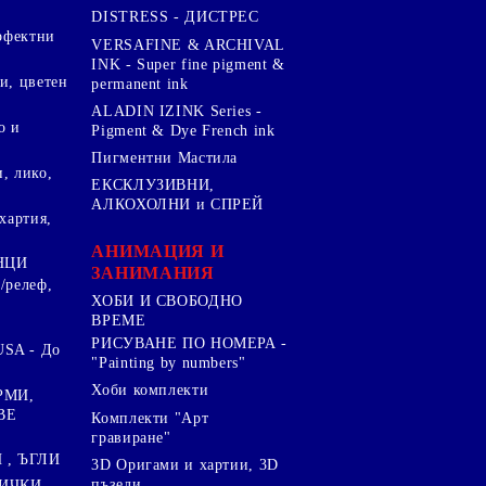
DISTRESS - ДИСТРЕС
ерфектни
VERSAFINE & ARCHIVAL
INK - Super fine pigment &
и, цветен
permanent ink
ALADIN IZINK Series -
о и
Pigment & Dye French ink
Пигментни Мастила
, лико,
ЕКСКЛУЗИВНИ,
АЛКОХОЛНИ и СПРЕЙ
хартия,
.
АНИМАЦИЯ И
НЦИ
ЗАНИМАНИЯ
/релеф,
ХОБИ И СВОБОДНО
ВРЕМЕ
РИСУВАНЕ ПО НОМЕРА -
SA - До
"Painting by numbers"
Хоби комплекти
РМИ,
ВЕ
Комплекти "Арт
гравиране"
, ЪГЛИ
3D Оригами и хартии, 3D
пъзели
ИЧКИ ,