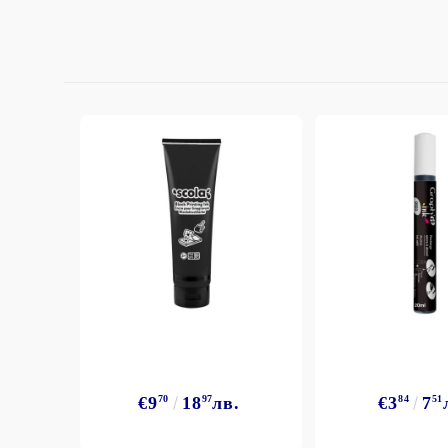
StazON Series - Пигментно мастило
DISTRESS - ДИСТРЕС
VERSAFINE & ARCHIVAL INK -
Super fine pigment & permanent ink
ALADIN IZINK Series - Pigment & Dye
French ink
Пигментни Мастила
ЕКСКЛУЗИВНИ, АЛКОХОЛНИ и
СПРЕЙ
€9
70
18
97
лв.
€3
84
7
51