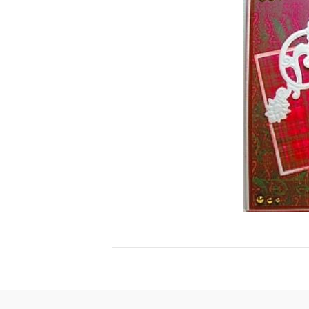
Филц, вълна и пособия за тях
Гумирани листи, пера, шринк пластмаса и др.
Хоби литература
ТАМПОНИ И МАСТИЛА
ДЕКОРАТ
ВОСЪК
Почистващи средства и апликатори за
ГУМЕНИ
мастила
ПОЛИМЕ
MEMENTO - Dye Ink Japan
АКСЕСО
VERSACRAFT - За текстил, дърво,
ПЕЧАТИ 
глина и други
ВОСЪЦИ
VERSAMAGIC - Chalk ink,
Тебеширено мастило
BRILLIANCE - Пигментно мастило