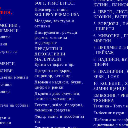
SOFT, FIMO EFFECT
КУТИИ , ПЛИКО
,
Полимерна глина -
4. ЦВЕТЯ , ЛИСТ
ФИЯ,
SCULPEY PREMO USA
КЛОНКИ , РАСТ
И
Молдове, текстури и
5. БОРДЮРИ , 
МОЛИВИ ,
отливки
, ШИРИТИ
ПИГМЕНТИ
Инструменти, режещи
6. ЖИВОТНИ , П
оливи
форми, лакове за
МОРСКИ
моделиране
лени
7. ПРЕДМЕТИ, Б
ПРЕДМЕТИ И
дства за
, ПЕЙЗАЖ
ДЕКОРАТИВНИ
МАТЕРИАЛИ
8. НАДПИСИ, БУ
ГМЕНТИ
Кутии от дърво и др.
ЦИФРИ
Предмети от дърво,
ОЛИВИ
9. ПРАЗНИЧНИ , 
стиропор, pvc и др.
БЕБЕ , LOVE
цветни моливи
Дървени надписи, букви,
10. КОЛЕДНИ , X
моливи
цифри и рамки
ЗИМНИ ЩАНЦИ
оливи
Дървени деко елементи,
ЕМБОСИНГ / РЕ
основи и механизми
ТЕХНИКА
Текстил, зебло, бродерия,
тели на бройка
Техника - Топъл 
помощни средства
Ембосинг пудри
Филц, вълна и пособия за
ухи и
Шаблони за релеф
тях
астели
оцветяване с маст
Гумирани листи, пера,