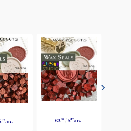
€3
€3
00
5
87
лв.
5
87
лв.