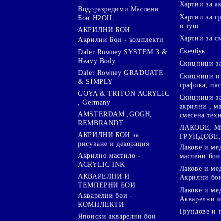
Хартии за а
Водоразредими Маслени
Хартии за гр
Бои H2OIL
и туш
АКРИЛНИ БОИ
Хартии за с
Акрилни Бои - комплекти
Скечбук
Daler Rowney SYSTEM 3 &
Heavy Body
Скицници за
Daler Rowney GRADUATE
Скицници и 
& SIMPLY
графика, па
GOYA & TRITON АCRYLIC
Скицници за
, Germany
акрилни , м
AMSTERDAM ,GOGH,
смесена тех
REMBRANDT
ЛАКОВЕ, 
АКРИЛНИ БОИ за
ГРУНДОВЕ,
рисуване и декорация
Лакове и ме
Акрилно мастило -
маслени бои
ACRYLIC INK
Лакове и ме
АКВАРЕЛНИ И
Акрилни бо
ТЕМПЕРНИ БОИ
Лакове и ме
Акварелни бои -
Акварелни и
КОМПЛЕКТИ
Грундове и 
Японски акварелни бои