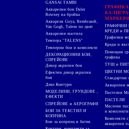
GANSAI TAMBI
ГРАФИКА
Акварелни бои Daler
КАЛИГРА
Rowney на бройка
МАРКЕР
Акварели Goya, Rembrandt,
ГРАФИЧНИ 
Van Gogh, Talens по цвят
КРЕДИ и 
Акварелни мастила
Графични м
Темпера "TALENS"
Креди и въг
Темперни бои и комплекти
Помощни сре
ДЕКОРАЦИОННИ БОИ,
графика
СПРЕЙОВЕ
ТУШ и ПИ
Декор акрилни бои
ЦВЕТНИ М
Ефектни декор акрилни
бои
Стандартни 
Деко Контури
Акварелни 
МОДЕЛИНИ, ГРУНДОВЕ ,
Пастелни М
ЕФЕКТИ
ПАСТЕЛИ
СПРЕЙОВЕ и АЕРОГРАФИ
Маслени пас
БОИ ЗА ТЕКСТИЛ И
и комплекти
КОПРИНА
Комплекти с
Бои за коприна и батик
акварелни п
Контури, комплекти за