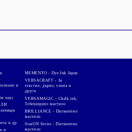
и
MEMENTO - Dye Ink Japan
VERSACRAFT - За
велпапе и
текстил, дърво, глина и
други
ен паус
VERSAMAGIC - Chalk ink,
Тебеширено мастило
АЛИ
 лепящи
BRILLIANCE - Пигментно
мастило
чета и др.
StazON Series - Пигментно
мастило
и и