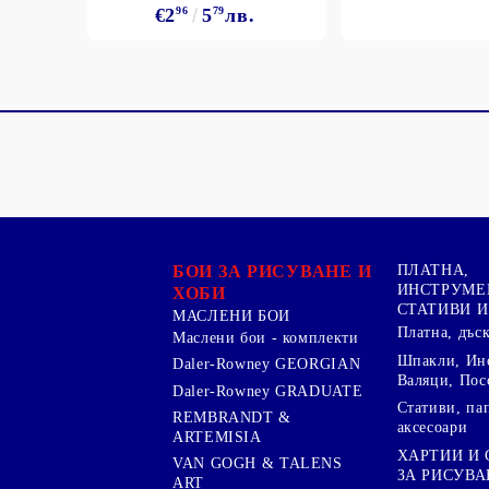
€2
96
5
79
лв.
БОИ ЗА РИСУВАНЕ И
ПЛАТНА,
ИНСТРУМЕ
ХОБИ
СТАТИВИ И
МАСЛЕНИ БОИ
Платна, дъс
Маслени бои - комплекти
Шпакли, Ин
Daler-Rowney GEORGIAN
Валяци, Пос
Daler-Rowney GRADUATE
Стативи, па
REMBRANDT &
аксесоари
ARTEMISIA
ХАРТИИ И
VAN GOGH & TALENS
ЗА РИСУВА
ART