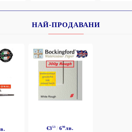
НАЙ-ПРОДАВАНИ
Моят профил
Вход
Регистрация
BGN
EUR
BG
EN
€3
53
6
90
лв.
в.