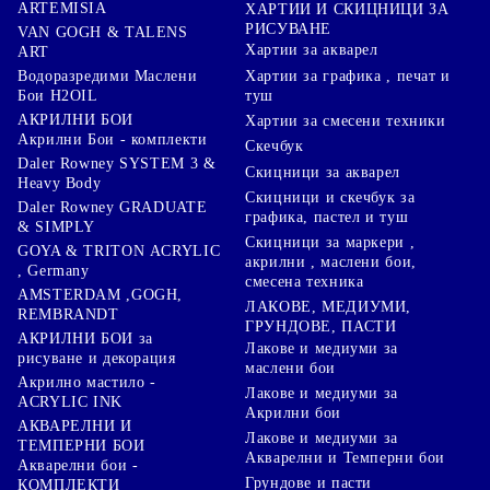
ARTEMISIA
ХАРТИИ И СКИЦНИЦИ ЗА
РИСУВАНЕ
VAN GOGH & TALENS
Хартии за акварел
ART
Хартии за графика , печат и
Водоразредими Маслени
туш
Бои H2OIL
АКРИЛНИ БОИ
Хартии за смесени техники
Акрилни Бои - комплекти
Скечбук
Daler Rowney SYSTEM 3 &
Скицници за акварел
Heavy Body
Скицници и скечбук за
Daler Rowney GRADUATE
графика, пастел и туш
& SIMPLY
Скицници за маркери ,
GOYA & TRITON АCRYLIC
акрилни , маслени бои,
, Germany
смесена техника
AMSTERDAM ,GOGH,
ЛАКОВЕ, МЕДИУМИ,
REMBRANDT
ГРУНДОВЕ, ПАСТИ
АКРИЛНИ БОИ за
Лакове и медиуми за
рисуване и декорация
маслени бои
Акрилно мастило -
Лакове и медиуми за
ACRYLIC INK
Акрилни бои
АКВАРЕЛНИ И
Лакове и медиуми за
ТЕМПЕРНИ БОИ
Акварелни и Темперни бои
Акварелни бои -
Грундове и пасти
КОМПЛЕКТИ