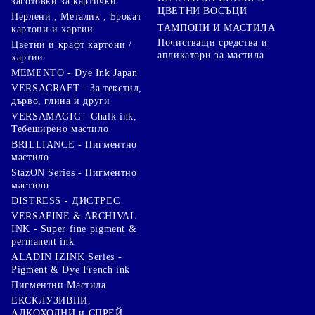
заготовки за картички
ЦВЕТНИ ВОСЪЦИ
Перлени , Металик , Брокат
ТАМПОНИ И МАСТИЛА
картони и хартии
Почистващи средства и
Цветни и крафт картони /
апликатори за мастила
хартии
MEMENTO - Dye Ink Japan
VERSACRAFT - За текстил,
дърво, глина и други
VERSAMAGIC - Chalk ink,
Тебеширено мастило
BRILLIANCE - Пигментно
мастило
StazON Series - Пигментно
мастило
DISTRESS - ДИСТРЕС
VERSAFINE & ARCHIVAL
INK - Super fine pigment &
permanent ink
ALADIN IZINK Series -
Pigment & Dye French ink
Пигментни Мастила
ЕКСКЛУЗИВНИ,
АЛКОХОЛНИ и СПРЕЙ