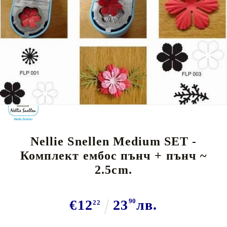
Tweet
Nellie Snellen Medium SET -
Комплект ембос пънч + пънч ~
2.5cm.
€12
23
90
лв.
22