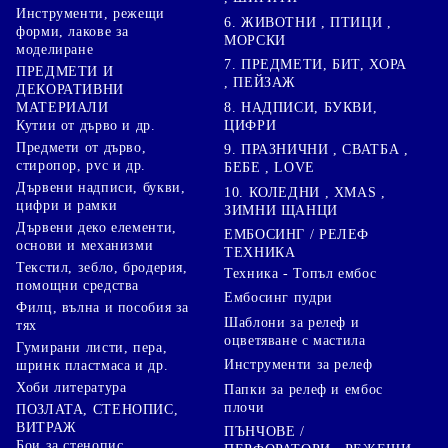
Инструменти, режещи
6. ЖИВОТНИ , ПТИЦИ ,
форми, лакове за
МОРСКИ
моделиране
7. ПРЕДМЕТИ, БИТ, ХОРА
ПРЕДМЕТИ И
, ПЕЙЗАЖ
ДЕКОРАТИВНИ
8. НАДПИСИ, БУКВИ,
МАТЕРИАЛИ
ЦИФРИ
Кутии от дърво и др.
Предмети от дърво,
9. ПРАЗНИЧНИ , СВАТБА ,
стиропор, pvc и др.
БЕБЕ , LOVE
Дървени надписи, букви,
10. КОЛЕДНИ , XMAS ,
цифри и рамки
ЗИМНИ ЩАНЦИ
Дървени деко елементи,
ЕМБОСИНГ / РЕЛЕФ
основи и механизми
ТЕХНИКА
Текстил, зебло, бродерия,
Техника - Топъл ембос
помощни средства
Ембосинг пудри
Филц, вълна и пособия за
Шаблони за релеф и
тях
оцветяване с мастила
Гумирани листи, пера,
Инструменти за релеф
шринк пластмаса и др.
Хоби литература
Папки за релеф и ембос
плочи
ПОЗЛАТА, СТЕНОПИС,
ВИТРАЖ
ПЪНЧОВЕ /
Бои за стенопис