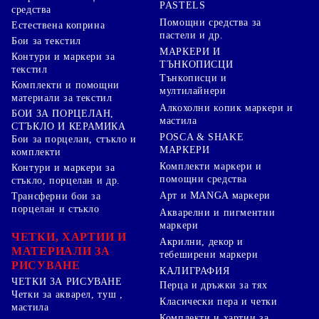
PASTELS
средства
Помощни средства за
Естествена коприна
пастели и др.
Бои за текстил
МАРКЕРИ И
Контури и маркери за
ТЪНКОПИСЦИ
текстил
Тънкописци и
Комплекти и помощни
мултилайнери
материали за текстил
Алкохолни копик маркери и
БОИ ЗА ПОРЦЕЛАН,
мастила
СТЪКЛО И КЕРАМИКА
POSCA & SHAKE
Бои за порцелан, стъкло и
МАРКЕРИ
комплекти
Комплекти маркери и
Контури и маркери за
помощни средства
стъкло, порцелан и др.
Арт и MANGA маркери
Трансферни бои за
порцелан и стъкло
Акварелни и пигментни
маркери
ЧЕТКИ, ХАРТИИ И
Акрилни, декор и
МАТЕРИАЛИ ЗА
тебеширени маркери
РИСУВАНЕ
КАЛИГРАФИЯ
ЧЕТКИ ЗА РИСУВАНЕ
Перца и дръжки за тях
Четки за акварел, туш ,
Класически пера и четки
мастила
Комплекти и хартии за