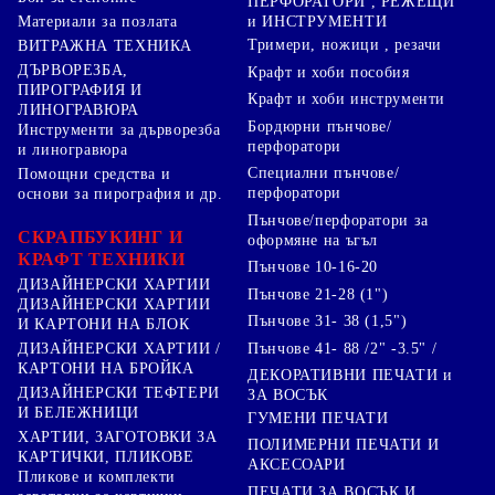
ПЕРФОРАТОРИ , РЕЖЕЩИ
Материали за позлата
и ИНСТРУМЕНТИ
Тримери, ножици , резачи
ВИТРАЖНА ТЕХНИКА
ДЪРВОРЕЗБА,
Крафт и хоби пособия
ПИРОГРАФИЯ И
Крафт и хоби инструменти
ЛИНОГРАВЮРА
Бордюрни пънчове/
Инструменти за дърворезба
перфоратори
и линогравюра
Специални пънчове/
Помощни средства и
перфоратори
основи за пирография и др.
Пънчове/перфоратори за
СКРАПБУКИНГ И
оформяне на ъгъл
КРАФТ ТЕХНИКИ
Пънчове 10-16-20
ДИЗАЙНЕРСКИ ХАРТИИ
Пънчове 21-28 (1")
ДИЗАЙНЕРСКИ ХАРТИИ
Пънчове 31- 38 (1,5")
И КАРТОНИ НА БЛОК
Пънчове 41- 88 /2" -3.5" /
ДИЗАЙНЕРСКИ ХАРТИИ /
КАРТОНИ НА БРОЙКА
ДЕКОРАТИВНИ ПЕЧАТИ и
ДИЗАЙНЕРСКИ ТЕФТЕРИ
ЗА ВОСЪК
И БЕЛЕЖНИЦИ
ГУМЕНИ ПЕЧАТИ
ХАРТИИ, ЗАГОТОВКИ ЗА
ПОЛИМЕРНИ ПЕЧАТИ И
КАРТИЧКИ, ПЛИКОВЕ
АКСЕСОАРИ
Пликове и комплекти
ПЕЧАТИ ЗА ВОСЪК И