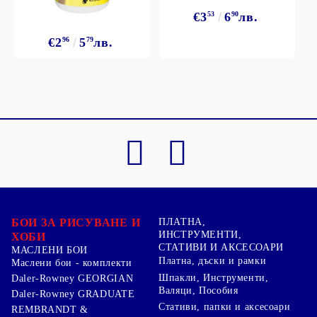
€3
53
6
90
лв.
€2
96
5
79
лв.
БОИ ЗА РИСУВАНЕ И
ПЛАТНА,
ИНСТРУМЕНТИ,
ХОБИ
СТАТИВИ И АКСЕСОАРИ
МАСЛЕНИ БОИ
Платна, дъски и рамки
Маслени бои - комплекти
Шпакли, Инструменти,
Daler-Rowney GEORGIAN
Валяци, Пособия
Daler-Rowney GRADUATE
Стативи, папки и аксесоари
REMBRANDT &