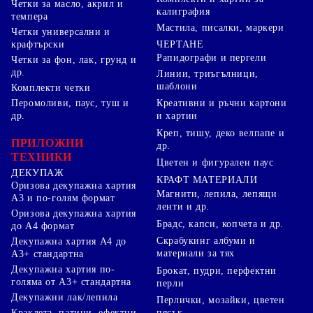
Четки за масло, акрил и
калиграфия
темпера
Мастила, писалки, маркери
Четки универсални и
ЧЕРТАНЕ
крафтърски
Рапидографи и пергели
Четки за фон, лак, грунд и
др.
Линии, триъгълници,
шаблони
Комплекти четки
Перомоливи, паус, туш и
Креативни и ръчни картони
др.
и хартии
Креп, тишу, деко велпапе и
ПРИЛОЖНИ
др.
ТЕХНИКИ
Цветен и фигурален паус
ДЕКУПАЖ
КРАФТ МАТЕРИАЛИ
Оризова декупажна хартия
Магнити, лепила, лепящи
А3 и по-голям формат
ленти и др.
Оризова декупажна хартия
Брадс, капси, копчета и др.
до А4 формат
Скрабукинг албуми и
Декупажна хартия А4 до
материали за тях
А3+ стандартна
Декупажна хартия по-
Брокат, пудри, перфектни
голяма от А3+ стандартна
перли
Декупажни лак/лепила
Перлички, мозайки, цветен
Краклета, патини, ефектни
пясък