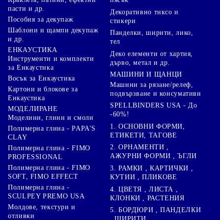
пасти и др.
Декоративно тиксо и
Пособия за декупаж
стикери
Шаблони и щампи декупаж
Панделки, ширити, лико,
и др.
тел
ЕНКАУСТИКА
Деко елементи от хартия,
Инструменти и комплекти
дърво, метал и др.
за Енкаустика
МАШИНИ И ЩАНЦИ
Восък за Енкаустика
Машини за рязане/релеф,
Картони и блокове за
подвързване и консумативи
Енкаустика
SPELLBINDERS USA - До
МОДЕЛИРАНЕ
-60%!
Моделини, глини и смоли
1. ОСНОВНИ ФОРМИ,
Полимерна глина - PAPA'S
ЕТИКЕТИ, ТАГОВЕ
CLAY
2. ОРНАМЕНТИ ,
Полимерна глина - FIMO
АЖУРНИ ФОРМИ , ЪГЛИ
PROFESSIONAL
Полимерна глина - FIMO
3. РАМКИ , КАРТИЧКИ ,
SOFT, FIMO EFFECT
КУТИИ , ПЛИКОВЕ
Полимерна глина -
4. ЦВЕТЯ , ЛИСТА ,
SCULPEY PREMO USA
КЛОНКИ , РАСТЕНИЯ
Молдове, текстури и
5. БОРДЮРИ , ПАНДЕЛКИ
отливки
, ШИРИТИ