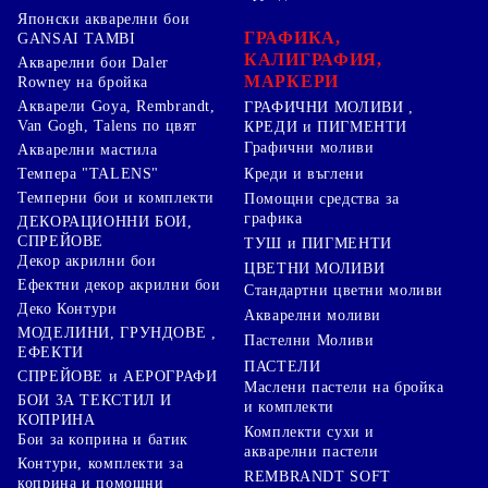
Японски акварелни бои
ГРАФИКА,
GANSAI TAMBI
КАЛИГРАФИЯ,
Акварелни бои Daler
МАРКЕРИ
Rowney на бройка
Акварели Goya, Rembrandt,
ГРАФИЧНИ МОЛИВИ ,
Van Gogh, Talens по цвят
КРЕДИ и ПИГМЕНТИ
Графични моливи
Акварелни мастила
Креди и въглени
Темпера "TALENS"
Темперни бои и комплекти
Помощни средства за
графика
ДЕКОРАЦИОННИ БОИ,
СПРЕЙОВЕ
ТУШ и ПИГМЕНТИ
Декор акрилни бои
ЦВЕТНИ МОЛИВИ
Ефектни декор акрилни бои
Стандартни цветни моливи
Деко Контури
Акварелни моливи
МОДЕЛИНИ, ГРУНДОВЕ ,
Пастелни Моливи
ЕФЕКТИ
ПАСТЕЛИ
СПРЕЙОВЕ и АЕРОГРАФИ
Маслени пастели на бройка
БОИ ЗА ТЕКСТИЛ И
и комплекти
КОПРИНА
Комплекти сухи и
Бои за коприна и батик
акварелни пастели
Контури, комплекти за
REMBRANDT SOFT
коприна и помощни