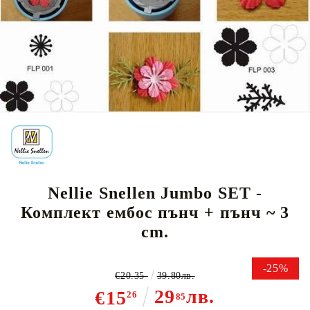
Tweet
Nellie Snellen Jumbo SET -
Комплект ембос пънч + пънч ~ 3
cm.
-25%
€20.35
39.80лв.
29
лв.
€15
26
85