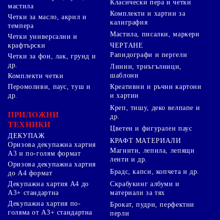
Класически пера и четки
мастила
Комплекти и хартии за
Четки за масло, акрил и
калиграфия
темпера
Мастила, писалки, маркери
Четки универсални и
ЧЕРТАНЕ
крафтърски
Рапидографи и пергели
Четки за фон, лак, грунд и
др.
Линии, триъгълници,
шаблони
Комплекти четки
Перомоливи, паус, туш и
Креативни и ръчни картони
др.
и хартии
Креп, тишу, деко велпапе и
ПРИЛОЖНИ
др.
ТЕХНИКИ
Цветен и фигурален паус
ДЕКУПАЖ
КРАФТ МАТЕРИАЛИ
Оризова декупажна хартия
Магнити, лепила, лепящи
А3 и по-голям формат
ленти и др.
Оризова декупажна хартия
Брадс, капси, копчета и др.
до А4 формат
Скрабукинг албуми и
Декупажна хартия А4 до
материали за тях
А3+ стандартна
Декупажна хартия по-
Брокат, пудри, перфектни
голяма от А3+ стандартна
перли