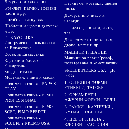
Декупажни лак/лепила
Перлички, мозайки, цветен
Краклета, патини, ефектни
пясък
пасти и др.
Декоративно тиксо и
Пособия за декупаж
стикери
Шаблони и щампи декупаж
Панделки, ширити, лико,
и др.
тел
ЕНКАУСТИКА
Деко елементи от хартия,
Инструменти и комплекти
дърво, метал и др.
за Енкаустика
МАШИНИ И ЩАНЦИ
Восък за Енкаустика
Машини за рязане/релеф,
Картони и блокове за
подвързване и консумативи
Енкаустика
SPELLBINDERS USA - До
МОДЕЛИРАНЕ
-60%!
Моделини, глини и смоли
1. ОСНОВНИ ФОРМИ,
Полимерна глина - PAPA'S
ЕТИКЕТИ, ТАГОВЕ
CLAY
2. ОРНАМЕНТИ ,
Полимерна глина - FIMO
АЖУРНИ ФОРМИ , ЪГЛИ
PROFESSIONAL
Полимерна глина - FIMO
3. РАМКИ , КАРТИЧКИ ,
SOFT, FIMO EFFECT
КУТИИ , ПЛИКОВЕ
Полимерна глина -
4. ЦВЕТЯ , ЛИСТА ,
SCULPEY PREMO USA
КЛОНКИ , РАСТЕНИЯ