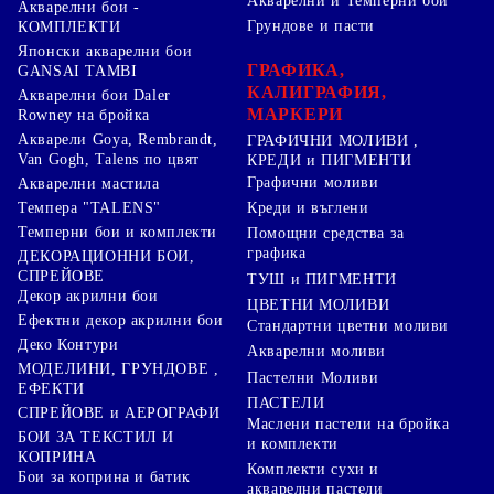
Акварелни и Темперни бои
Акварелни бои -
Грундове и пасти
КОМПЛЕКТИ
Японски акварелни бои
ГРАФИКА,
GANSAI TAMBI
КАЛИГРАФИЯ,
Акварелни бои Daler
МАРКЕРИ
Rowney на бройка
Акварели Goya, Rembrandt,
ГРАФИЧНИ МОЛИВИ ,
Van Gogh, Talens по цвят
КРЕДИ и ПИГМЕНТИ
Графични моливи
Акварелни мастила
Креди и въглени
Темпера "TALENS"
Темперни бои и комплекти
Помощни средства за
графика
ДЕКОРАЦИОННИ БОИ,
СПРЕЙОВЕ
ТУШ и ПИГМЕНТИ
Декор акрилни бои
ЦВЕТНИ МОЛИВИ
Ефектни декор акрилни бои
Стандартни цветни моливи
Деко Контури
Акварелни моливи
МОДЕЛИНИ, ГРУНДОВЕ ,
Пастелни Моливи
ЕФЕКТИ
ПАСТЕЛИ
СПРЕЙОВЕ и АЕРОГРАФИ
Маслени пастели на бройка
БОИ ЗА ТЕКСТИЛ И
и комплекти
КОПРИНА
Комплекти сухи и
Бои за коприна и батик
акварелни пастели