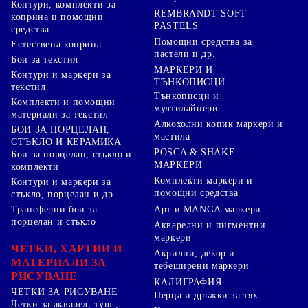
Контури, комплекти за
REMBRANDT SOFT
коприна и помощни
PASTELS
средства
Помощни средства за
Естествена коприна
пастели и др.
Бои за текстил
МАРКЕРИ И
Контури и маркери за
ТЪНКОПИСЦИ
текстил
Тънкописци и
Комплекти и помощни
мултилайнери
материали за текстил
Алкохолни копик маркери и
БОИ ЗА ПОРЦЕЛАН,
мастила
СТЪКЛО И КЕРАМИКА
POSCA & SHAKE
Бои за порцелан, стъкло и
МАРКЕРИ
комплекти
Комплекти маркери и
Контури и маркери за
помощни средства
стъкло, порцелан и др.
Арт и MANGA маркери
Трансферни бои за
порцелан и стъкло
Акварелни и пигментни
маркери
ЧЕТКИ, ХАРТИИ И
Акрилни, декор и
МАТЕРИАЛИ ЗА
тебеширени маркери
РИСУВАНЕ
КАЛИГРАФИЯ
ЧЕТКИ ЗА РИСУВАНЕ
Перца и дръжки за тях
Четки за акварел, туш ,