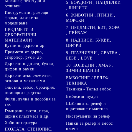
Молдове, текстури и
5. БОРДЮРИ , ПАНДЕЛКИ
отливки
, ШИРИТИ
Инструменти, режещи
6. ЖИВОТНИ , ПТИЦИ ,
форми, лакове за
МОРСКИ
моделиране
7. ПРЕДМЕТИ, БИТ, ХОРА
ПРЕДМЕТИ И
, ПЕЙЗАЖ
ДЕКОРАТИВНИ
8. НАДПИСИ, БУКВИ,
МАТЕРИАЛИ
ЦИФРИ
Кутии от дърво и др.
Предмети от дърво,
9. ПРАЗНИЧНИ , СВАТБА ,
стиропор, pvc и др.
БЕБЕ , LOVE
Дървени надписи, букви,
10. КОЛЕДНИ , XMAS ,
цифри и рамки
ЗИМНИ ЩАНЦИ
Дървени деко елементи,
ЕМБОСИНГ / РЕЛЕФ
основи и механизми
ТЕХНИКА
Текстил, зебло, бродерия,
Техника - Топъл ембос
помощни средства
Ембосинг пудри
Филц, вълна и пособия за
Шаблони за релеф и
тях
оцветяване с мастила
Гумирани листи, пера,
Инструменти за релеф
шринк пластмаса и др.
Хоби литература
Папки за релеф и ембос
плочи
ПОЗЛАТА, СТЕНОПИС,