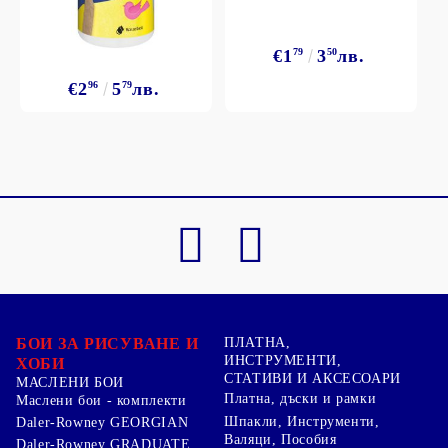
€1
79
3
50
лв.
€2
96
5
79
лв.
БОИ ЗА РИСУВАНЕ И
ПЛАТНА,
ИНСТРУМЕНТИ,
ХОБИ
СТАТИВИ И АКСЕСОАРИ
МАСЛЕНИ БОИ
Платна, дъски и рамки
Маслени бои - комплекти
Шпакли, Инструменти,
Daler-Rowney GEORGIAN
Валяци, Пособия
Daler-Rowney GRADUATE