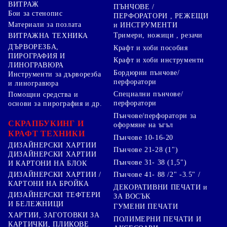
ВИТРАЖ
ПЪНЧОВЕ /
Бои за стенопис
ПЕРФОРАТОРИ , РЕЖЕЩИ
Материали за позлата
и ИНСТРУМЕНТИ
Тримери, ножици , резачи
ВИТРАЖНА ТЕХНИКА
ДЪРВОРЕЗБА,
Крафт и хоби пособия
ПИРОГРАФИЯ И
Крафт и хоби инструменти
ЛИНОГРАВЮРА
Бордюрни пънчове/
Инструменти за дърворезба
перфоратори
и линогравюра
Специални пънчове/
Помощни средства и
перфоратори
основи за пирография и др.
Пънчове/перфоратори за
СКРАПБУКИНГ И
оформяне на ъгъл
КРАФТ ТЕХНИКИ
Пънчове 10-16-20
ДИЗАЙНЕРСКИ ХАРТИИ
Пънчове 21-28 (1")
ДИЗАЙНЕРСКИ ХАРТИИ
Пънчове 31- 38 (1,5")
И КАРТОНИ НА БЛОК
Пънчове 41- 88 /2" -3.5" /
ДИЗАЙНЕРСКИ ХАРТИИ /
КАРТОНИ НА БРОЙКА
ДЕКОРАТИВНИ ПЕЧАТИ и
ДИЗАЙНЕРСКИ ТЕФТЕРИ
ЗА ВОСЪК
И БЕЛЕЖНИЦИ
ГУМЕНИ ПЕЧАТИ
ХАРТИИ, ЗАГОТОВКИ ЗА
ПОЛИМЕРНИ ПЕЧАТИ И
КАРТИЧКИ, ПЛИКОВЕ