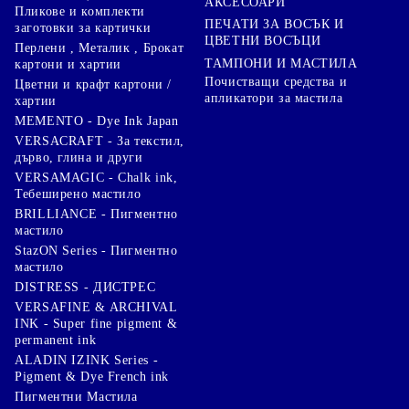
АКСЕСОАРИ
Пликове и комплекти
ПЕЧАТИ ЗА ВОСЪК И
заготовки за картички
ЦВЕТНИ ВОСЪЦИ
Перлени , Металик , Брокат
ТАМПОНИ И МАСТИЛА
картони и хартии
Почистващи средства и
Цветни и крафт картони /
апликатори за мастила
хартии
MEMENTO - Dye Ink Japan
VERSACRAFT - За текстил,
дърво, глина и други
VERSAMAGIC - Chalk ink,
Тебеширено мастило
BRILLIANCE - Пигментно
мастило
StazON Series - Пигментно
мастило
DISTRESS - ДИСТРЕС
VERSAFINE & ARCHIVAL
INK - Super fine pigment &
permanent ink
ALADIN IZINK Series -
Pigment & Dye French ink
Пигментни Мастила