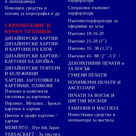
перфоратори
и линогравюра
Специални пънчове/
Помощни средства и
перфоратори
основи за пирография и др.
Пънчове/перфоратори за
СКРАПБУКИНГ И
оформяне на ъгъл
КРАФТ ТЕХНИКИ
Пънчове 10-16-20
ДИЗАЙНЕРСКИ ХАРТИИ
Пънчове 21-28 (1")
ДИЗАЙНЕРСКИ ХАРТИИ
Пънчове 31- 38 (1,5")
И КАРТОНИ НА БЛОК
Пънчове 41- 88 /2" -3.5" /
ДИЗАЙНЕРСКИ ХАРТИИ /
КАРТОНИ НА БРОЙКА
ДЕКОРАТИВНИ ПЕЧАТИ и
ДИЗАЙНЕРСКИ ТЕФТЕРИ
ЗА ВОСЪК
И БЕЛЕЖНИЦИ
ГУМЕНИ ПЕЧАТИ
ХАРТИИ, ЗАГОТОВКИ ЗА
ПОЛИМЕРНИ ПЕЧАТИ И
КАРТИЧКИ, ПЛИКОВЕ
АКСЕСОАРИ
Пликове и комплекти
ПЕЧАТИ ЗА ВОСЪК И
заготовки за картички
ЦВЕТНИ ВОСЪЦИ
Перлени , Металик , Брокат
ТАМПОНИ И МАСТИЛА
картони и хартии
Почистващи средства и
Цветни и крафт картони /
апликатори за мастила
хартии
MEMENTO - Dye Ink Japan
VERSACRAFT - За текстил,