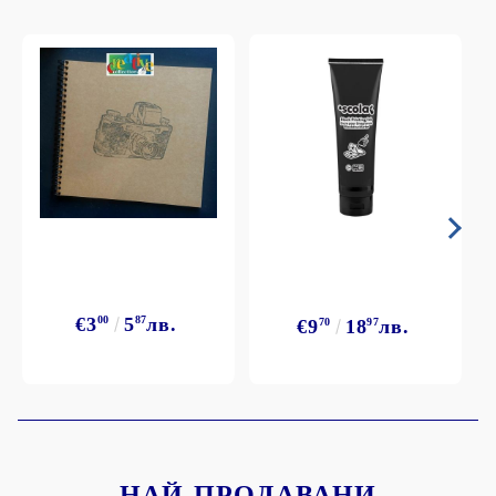
€3
00
5
87
лв.
€9
70
18
97
лв.
НАЙ-ПРОДАВАНИ