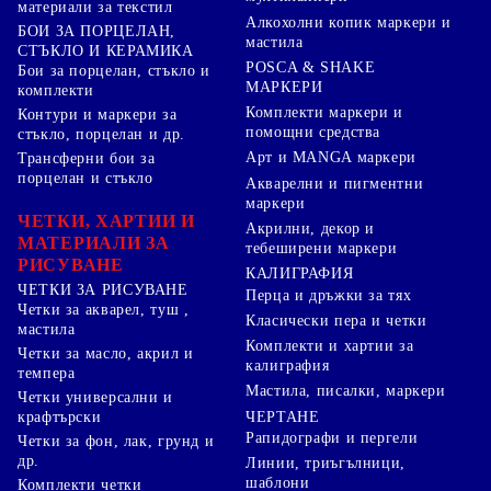
материали за текстил
Алкохолни копик маркери и
БОИ ЗА ПОРЦЕЛАН,
мастила
СТЪКЛО И КЕРАМИКА
POSCA & SHAKE
Бои за порцелан, стъкло и
МАРКЕРИ
комплекти
Комплекти маркери и
Контури и маркери за
помощни средства
стъкло, порцелан и др.
Арт и MANGA маркери
Трансферни бои за
порцелан и стъкло
Акварелни и пигментни
маркери
ЧЕТКИ, ХАРТИИ И
Акрилни, декор и
МАТЕРИАЛИ ЗА
тебеширени маркери
РИСУВАНЕ
КАЛИГРАФИЯ
ЧЕТКИ ЗА РИСУВАНЕ
Перца и дръжки за тях
Четки за акварел, туш ,
Класически пера и четки
мастила
Комплекти и хартии за
Четки за масло, акрил и
калиграфия
темпера
Мастила, писалки, маркери
Четки универсални и
ЧЕРТАНЕ
крафтърски
Рапидографи и пергели
Четки за фон, лак, грунд и
др.
Линии, триъгълници,
шаблони
Комплекти четки