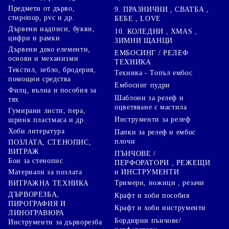
Предмети от дърво,
9. ПРАЗНИЧНИ , СВАТБА ,
стиропор, pvc и др.
БЕБЕ , LOVE
Дървени надписи, букви,
10. КОЛЕДНИ , XMAS ,
цифри и рамки
ЗИМНИ ЩАНЦИ
Дървени деко елементи,
ЕМБОСИНГ / РЕЛЕФ
основи и механизми
ТЕХНИКА
Текстил, зебло, бродерия,
Техника - Топъл ембос
помощни средства
Ембосинг пудри
Филц, вълна и пособия за
Шаблони за релеф и
тях
оцветяване с мастила
Гумирани листи, пера,
Инструменти за релеф
шринк пластмаса и др.
Хоби литература
Папки за релеф и ембос
плочи
ПОЗЛАТА, СТЕНОПИС,
ВИТРАЖ
ПЪНЧОВЕ /
Бои за стенопис
ПЕРФОРАТОРИ , РЕЖЕЩИ
Материали за позлата
и ИНСТРУМЕНТИ
Тримери, ножици , резачи
ВИТРАЖНА ТЕХНИКА
ДЪРВОРЕЗБА,
Крафт и хоби пособия
ПИРОГРАФИЯ И
Крафт и хоби инструменти
ЛИНОГРАВЮРА
Бордюрни пънчове/
Инструменти за дърворезба