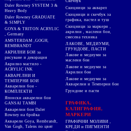
Скечбук
Daler Rowney SYSTEM 3 &
Скицници за акварел
Heavy Body
Скицници и скечбук за
Daler Rowney GRADUATE
графика, пастел и туш
& SIMPLY
Скицници за маркери ,
GOYA & TRITON АCRYLIC
акрилни , маслени бои,
, Germany
смесена техника
AMSTERDAM ,GOGH,
ЛАКОВЕ, МЕДИУМИ,
REMBRANDT
ГРУНДОВЕ, ПАСТИ
АКРИЛНИ БОИ за
Лакове и медиуми за
рисуване и декорация
маслени бои
Акрилно мастило -
Лакове и медиуми за
ACRYLIC INK
Акрилни бои
АКВАРЕЛНИ И
Лакове и медиуми за
ТЕМПЕРНИ БОИ
Акварелни и Темперни бои
Акварелни бои -
Грундове и пасти
КОМПЛЕКТИ
Японски акварелни бои
ГРАФИКА,
GANSAI TAMBI
КАЛИГРАФИЯ,
Акварелни бои Daler
МАРКЕРИ
Rowney на бройка
Акварели Goya, Rembrandt,
ГРАФИЧНИ МОЛИВИ ,
Van Gogh, Talens по цвят
КРЕДИ и ПИГМЕНТИ