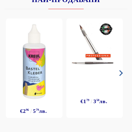
€1
79
3
50
лв.
€2
96
5
79
лв.