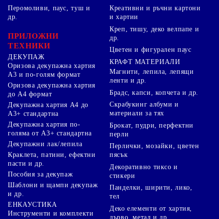
Перомоливи, паус, туш и
Креативни и ръчни картони
др.
и хартии
Креп, тишу, деко велпапе и
ПРИЛОЖНИ
др.
ТЕХНИКИ
Цветен и фигурален паус
ДЕКУПАЖ
КРАФТ МАТЕРИАЛИ
Оризова декупажна хартия
Магнити, лепила, лепящи
А3 и по-голям формат
ленти и др.
Оризова декупажна хартия
Брадс, капси, копчета и др.
до А4 формат
Скрабукинг албуми и
Декупажна хартия А4 до
материали за тях
А3+ стандартна
Декупажна хартия по-
Брокат, пудри, перфектни
голяма от А3+ стандартна
перли
Декупажни лак/лепила
Перлички, мозайки, цветен
Краклета, патини, ефектни
пясък
пасти и др.
Декоративно тиксо и
Пособия за декупаж
стикери
Шаблони и щампи декупаж
Панделки, ширити, лико,
и др.
тел
ЕНКАУСТИКА
Деко елементи от хартия,
Инструменти и комплекти
дърво, метал и др.