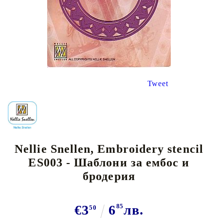
Tweet
Nellie Snellen, Embroidery stencil
ES003 - Шаблони за ембос и
бродерия
€3
6
85
лв.
50