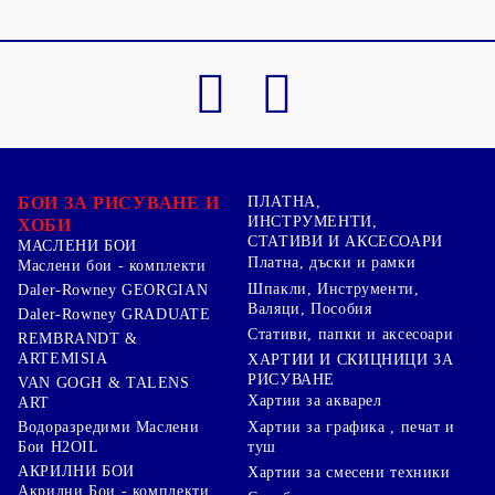
БОИ ЗА РИСУВАНЕ И
ПЛАТНА,
ИНСТРУМЕНТИ,
ХОБИ
СТАТИВИ И АКСЕСОАРИ
МАСЛЕНИ БОИ
Платна, дъски и рамки
Маслени бои - комплекти
Шпакли, Инструменти,
Daler-Rowney GEORGIAN
Валяци, Пособия
Daler-Rowney GRADUATE
Стативи, папки и аксесоари
REMBRANDT &
ARTEMISIA
ХАРТИИ И СКИЦНИЦИ ЗА
РИСУВАНЕ
VAN GOGH & TALENS
Хартии за акварел
ART
Хартии за графика , печат и
Водоразредими Маслени
туш
Бои H2OIL
АКРИЛНИ БОИ
Хартии за смесени техники
Акрилни Бои - комплекти