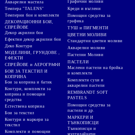
Графични моливи
Акварелни мастила
Креди и въглени
Темпера "TALENS"
Темперни бои и комплекти
Помощни средства за
графика
ДЕКОРАЦИОННИ БОИ,
СПРЕЙОВЕ
ТУШ и ПИГМЕНТИ
Декор акрилни бои
ЦВЕТНИ МОЛИВИ
Ефектни декор акрилни бои
Стандартни цветни моливи
Деко Контури
Акварелни моливи
МОДЕЛИНИ, ГРУНДОВЕ ,
Пастелни Моливи
ЕФЕКТИ
ПАСТЕЛИ
СПРЕЙОВЕ и АЕРОГРАФИ
Маслени пастели на бройка
БОИ ЗА ТЕКСТИЛ И
и комплекти
КОПРИНА
Комплекти сухи и
Бои за коприна и батик
акварелни пастели
Контури, комплекти за
REMBRANDT SOFT
коприна и помощни
PASTELS
средства
Помощни средства за
Естествена коприна
пастели и др.
Бои за текстил
МАРКЕРИ И
Контури и маркери за
ТЪНКОПИСЦИ
текстил
Тънкописци и
Комплекти и помощни
мултилайнери