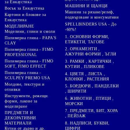
за Енкаустика
МАШИНИ И ЩАНЦИ
Восък за Енкаустика
Машини за рязане/релеф,
Картони и блокове за
подвързване и консумативи
Енкаустика
SPELLBINDERS USA - До
МОДЕЛИРАНЕ
-60%!
Моделини, глини и смоли
1. ОСНОВНИ ФОРМИ,
Полимерна глина - PAPA'S
ЕТИКЕТИ, ТАГОВЕ
CLAY
2. ОРНАМЕНТИ ,
Полимерна глина - FIMO
АЖУРНИ ФОРМИ , ЪГЛИ
PROFESSIONAL
Полимерна глина - FIMO
3. РАМКИ , КАРТИЧКИ ,
SOFT, FIMO EFFECT
КУТИИ , ПЛИКОВЕ
Полимерна глина -
4. ЦВЕТЯ , ЛИСТА ,
SCULPEY PREMO USA
КЛОНКИ , РАСТЕНИЯ
Молдове, текстури и
5. БОРДЮРИ , ПАНДЕЛКИ
отливки
, ШИРИТИ
Инструменти, режещи
6. ЖИВОТНИ , ПТИЦИ ,
форми, лакове за
МОРСКИ
моделиране
7. ПРЕДМЕТИ, БИТ, ХОРА
ПРЕДМЕТИ И
, ПЕЙЗАЖ
ДЕКОРАТИВНИ
8. НАДПИСИ, БУКВИ,
МАТЕРИАЛИ
ЦИФРИ
Кутии от дърво и др.