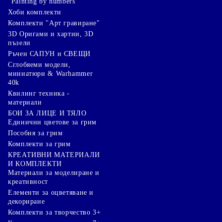
"Painting by numbers"
Хоби комплекти
Комплекти "Арт гравиране"
3D Оригами и хартии, 3D
пъзели
Ръчен САПУН и СВЕЩИ
Сглобяеми модели,
миниатюри & Warhammer
40k
Квилинг техника -
материали
БОИ ЗА ЛИЦЕ И ТЯЛО
Единични цветове за грим
Пособия за грим
Комплекти за грим
КРЕАТИВНИ МАТЕРИАЛИ
И КОМПЛЕКТИ
Mатериали за моделиране и
креативност
Елементи за оцветяване и
декориране
Комплекти за творчество 3+