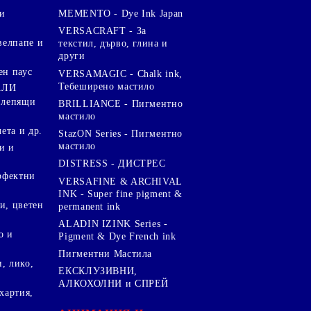
и
MEMENTO - Dye Ink Japan
VERSACRAFT - За
велпапе и
текстил, дърво, глина и
други
ен паус
VERSAMAGIC - Chalk ink,
Тебеширено мастило
АЛИ
 лепящи
BRILLIANCE - Пигментно
мастило
чета и др.
StazON Series - Пигментно
мастило
и и
DISTRESS - ДИСТРЕС
ерфектни
VERSAFINE & ARCHIVAL
INK - Super fine pigment &
и, цветен
permanent ink
ALADIN IZINK Series -
о и
Pigment & Dye French ink
Пигментни Мастила
, лико,
ЕКСКЛУЗИВНИ,
АЛКОХОЛНИ и СПРЕЙ
хартия,
.