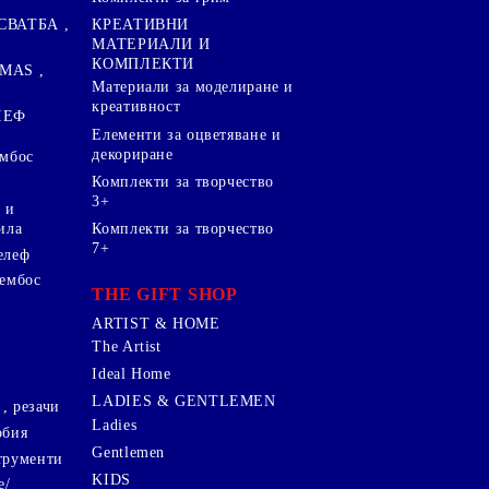
СВАТБА ,
КРЕАТИВНИ
МАТЕРИАЛИ И
КОМПЛЕКТИ
MAS ,
Mатериали за моделиране и
креативност
ЛЕФ
Елементи за оцветяване и
декориране
ембос
Комплекти за творчество
3+
 и
ила
Комплекти за творчество
7+
елеф
 ембос
THE GIFT SHOP
ARTIST & HOME
The Artist
Ideal Home
LADIES & GENTLEMEN
, резачи
Ladies
обия
Gentlemen
трументи
KIDS
е/