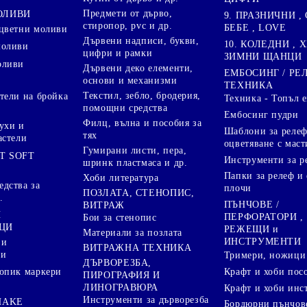
Предмети от дърво,
ОЛИВИ
9. ПРАЗНИЧНИ , 
стиропор, pvc и др.
БЕБЕ , LOVE
цветни моливи
Дървени надписи, букви,
10. КОЛЕДНИ , X
моливи
цифри и рамки
ЗИМНИ ЩАНЦИ
оливи
Дървени деко елементи,
ЕМБОСИНГ / РЕ
основи и механизми
ТЕХНИКА
Текстил, зебло, бродерия,
тели на бройка
Техника - Топъл 
помощни средства
Ембосинг пудри
Филц, вълна и пособия за
ухи и
Шаблони за релеф
тях
астели
оцветяване с маст
Гумирани листи, пера,
T SOFT
Инструменти за р
шринк пластмаса и др.
Папки за релеф и
Хоби литература
дства за
плочи
ПОЗЛАТА, СТЕНОПИС,
.
ПЪНЧОВЕ /
ВИТРАЖ
И
ПЕРФОРАТОРИ ,
Бои за стенопис
ЦИ
РЕЖЕЩИ и
Материали за позлата
ИНСТРУМЕНТИ
 и
ВИТРАЖНА ТЕХНИКА
ри
Тримери, ножици 
ДЪРВОРЕЗБА,
Крафт и хоби пос
опик маркери
ПИРОГРАФИЯ И
ЛИНОГРАВЮРА
Крафт и хоби инс
Инструменти за дърворезба
HAKE
Бордюрни пънчов