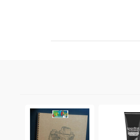
Филц, вълна и пособия за тях
Гумирани листи, пера, шринк пластмаса и др.
Хоби литература
ТАМПОНИ И МАСТИЛА
ДЕКОРАТ
ВОСЪК
Почистващи средства и апликатори за
ГУМЕНИ
мастила
ПОЛИМЕ
MEMENTO - Dye Ink Japan
АКСЕСО
VERSACRAFT - За текстил, дърво,
ПЕЧАТИ 
глина и други
ВОСЪЦИ
VERSAMAGIC - Chalk ink,
Тебеширено мастило
BRILLIANCE - Пигментно мастило