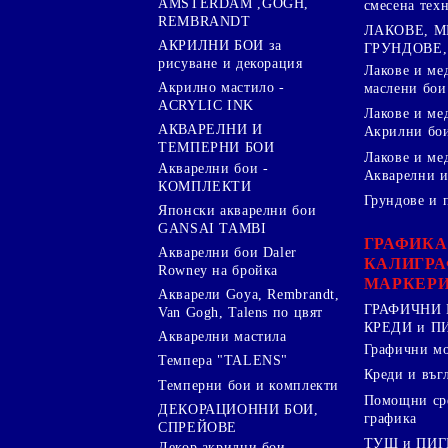
AMSTERDAM ,GOGH,
смесена тех
REMBRANDT
ЛАКОВЕ, 
АКРИЛНИ БОИ за
ГРУНДОВЕ,
рисуване и декорация
Лакове и ме
Акрилно мастило -
маслени бои
ACRYLIC INK
Лакове и ме
АКВАРЕЛНИ И
Акрилни бо
ТЕМПЕРНИ БОИ
Лакове и ме
Акварелни бои -
Акварелни и
КОМПЛЕКТИ
Грундове и 
Японски акварелни бои
GANSAI TAMBI
ГРАФИКА
Акварелни бои Daler
КАЛИГРА
Rowney на бройка
МАРКЕР
Акварели Goya, Rembrandt,
ГРАФИЧНИ 
Van Gogh, Talens по цвят
КРЕДИ и 
Акварелни мастила
Графични м
Темпера "TALENS"
Креди и въг
Темперни бои и комплекти
Помощни сре
ДЕКОРАЦИОННИ БОИ,
графика
СПРЕЙОВЕ
ТУШ и ПИ
Декор акрилни бои