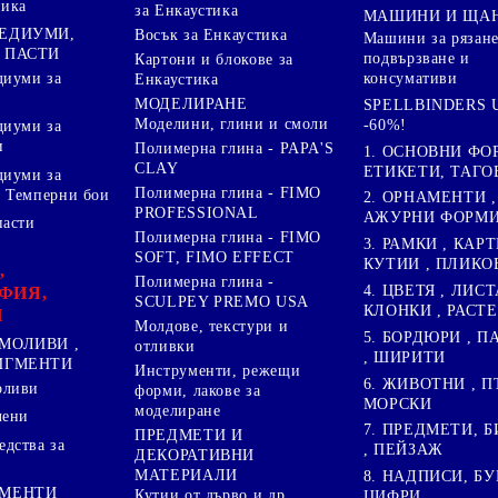
ника
за Енкаустика
МАШИНИ И ЩА
МЕДИУМИ,
Восък за Енкаустика
Машини за рязане
 ПАСТИ
подвързване и
Картони и блокове за
диуми за
консумативи
Енкаустика
МОДЕЛИРАНЕ
SPELLBINDERS U
Моделини, глини и смоли
-60%!
диуми за
и
Полимерна глина - PAPA'S
1. ОСНОВНИ ФО
CLAY
ЕТИКЕТИ, ТАГО
диуми за
Полимерна глина - FIMO
 Темперни бои
2. ОРНАМЕНТИ ,
PROFESSIONAL
АЖУРНИ ФОРМИ 
пасти
Полимерна глина - FIMO
3. РАМКИ , КАРТ
SOFT, FIMO EFFECT
КУТИИ , ПЛИКО
,
Полимерна глина -
4. ЦВЕТЯ , ЛИСТ
ФИЯ,
SCULPEY PREMO USA
КЛОНКИ , РАСТ
И
Молдове, текстури и
5. БОРДЮРИ , 
МОЛИВИ ,
отливки
, ШИРИТИ
ПИГМЕНТИ
Инструменти, режещи
6. ЖИВОТНИ , П
оливи
форми, лакове за
МОРСКИ
моделиране
лени
7. ПРЕДМЕТИ, Б
ПРЕДМЕТИ И
дства за
, ПЕЙЗАЖ
ДЕКОРАТИВНИ
МАТЕРИАЛИ
8. НАДПИСИ, БУ
ГМЕНТИ
Кутии от дърво и др.
ЦИФРИ