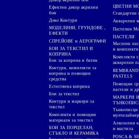
ЦВЕТНИ М
Ефектни декор акрилни
бои
Стандартни 
Деко Контури
Акварелни 
МОДЕЛИНИ, ГРУНДОВЕ ,
Пастелни М
ЕФЕКТИ
ПАСТЕЛИ
СПРЕЙОВЕ и АЕРОГРАФИ
Маслени пас
БОИ ЗА ТЕКСТИЛ И
и комплекти
КОПРИНА
Комплекти с
Бои за коприна и батик
акварелни п
Контури, комплекти за
REMBRAND
коприна и помощни
PASTELS
средства
Помощни сре
Естествена коприна
пастели и др
Бои за текстил
МАРКЕРИ 
Контури и маркери за
ТЪНКОПИС
текстил
Тънкописци
Комплекти и помощни
мултилайне
материали за текстил
Алкохолни к
БОИ ЗА ПОРЦЕЛАН,
и мастила
СТЪКЛО И КЕРАМИКА
POSCA & S