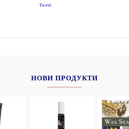
К
Tweet
К
ИВНИ И ПЕЧАТИ ЗА
ХАРТИИ, ЗАГОТОВКИ ЗА
КАРТИЧКИ, ПЛИКОВЕ
 ПЕЧАТИ
Пликове и комплекти загото
картички
РНИ ПЕЧАТИ И
НОВИ ПРОДУКТИ
АРИ
Перлени , Металик , Брокат 
хартии
ЗА ВОСЪК И ЦВЕТНИ
Цветни и крафт картони / х
Креативни и ръчни картони 
Креп, тишу, деко велпапе и д
Цветен и фигурален паус