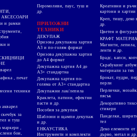
Перомоливи, паус, туш и
Креативни и ръчн
НТИ,
др.
картони и хартии
 АКСЕСОАРИ
Креп, тишу, деко 
ПРИЛОЖНИ
ки и рамки
др.
ТЕХНИКИ
струменти,
Цветен и фигурал
ДЕКУПАЖ
обия
КРАФТ МАТЕРИ
Оризова декупажна хартия
пки и
Магнити, лепила,
А3 и по-голям формат
ленти и др.
Оризова декупажна хартия
Брадс, капси, коп
 СКИЦНИЦИ
до А4 формат
НЕ
Скрабукинг албум
Декупажна хартия А4 до
кварел
материали за тях
А3+ стандартна
Брокат, пудри, п
афика , печат
Декупажна хартия по-
перли
голяма от А3+ стандартна
Перлички, мозайк
Декупажни лак/лепила
месени техники
пясък
Краклета, патини, ефектни
пасти и др.
Декоративно тикс
 акварел
стикери
Пособия за декупаж
скечбук за
Панделки, ширити
Шаблони и щампи декупаж
стел и туш
тел
и др.
 маркери ,
Деко елементи от 
ЕНКАУСТИКА
аслени бои,
дърво, метал и др
Инструменти и комплекти