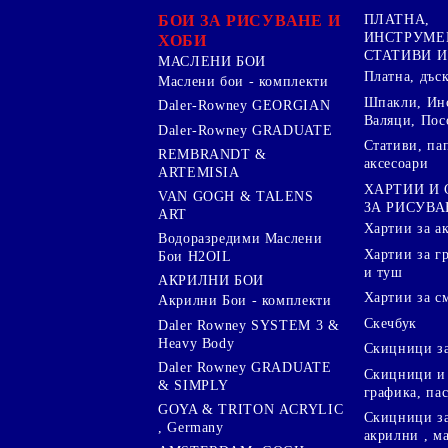
БОИ ЗА РИСУВАНЕ И
ПЛАТНА,
ИНСТРУМЕ
ХОБИ
СТАТИВИ И
МАСЛЕНИ БОИ
Платна, дъс
Маслени бои - комплекти
Шпакли, Ин
Daler-Rowney GEORGIAN
Валяци, Пос
Daler-Rowney GRADUATE
Стативи, па
REMBRANDT &
аксесоари
ARTEMISIA
ХАРТИИ И
VAN GOGH & TALENS
ЗА РИСУВА
ART
Хартии за а
Водоразредими Маслени
Хартии за гр
Бои H2OIL
и туш
АКРИЛНИ БОИ
Хартии за с
Акрилни Бои - комплекти
Скечбук
Daler Rowney SYSTEM 3 &
Heavy Body
Скицници за
Daler Rowney GRADUATE
Скицници и 
& SIMPLY
графика, па
GOYA & TRITON АCRYLIC
Скицници за
, Germany
акрилни , м