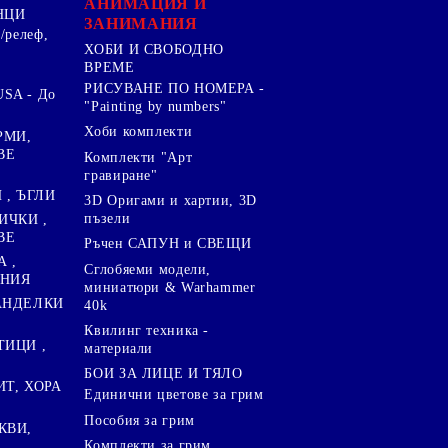
АНИМАЦИЯ И
НЦИ
ЗАНИМАНИЯ
/релеф,
ХОБИ И СВОБОДНО
ВРЕМЕ
РИСУВАНЕ ПО НОМЕРА -
SA - До
"Painting by numbers"
Хоби комплекти
РМИ,
ВЕ
Комплекти "Арт
гравиране"
, ЪГЛИ
3D Оригами и хартии, 3D
пъзели
ИЧКИ ,
ВЕ
Ръчен САПУН и СВЕЩИ
А ,
Сглобяеми модели,
ЕНИЯ
миниатюри & Warhammer
ПАНДЕЛКИ
40k
Квилинг техника -
ТИЦИ ,
материали
БОИ ЗА ЛИЦЕ И ТЯЛО
ИТ, ХОРА
Единични цветове за грим
Пособия за грим
КВИ,
Комплекти за грим