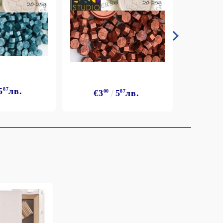
5
87
лв.
€3
€3
00
5
87
лв.