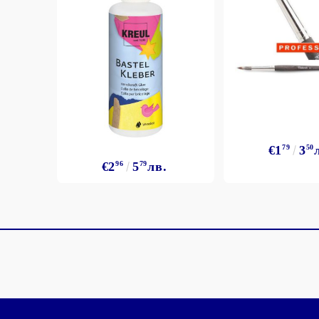
€1
79
3
50
€2
96
5
79
лв.