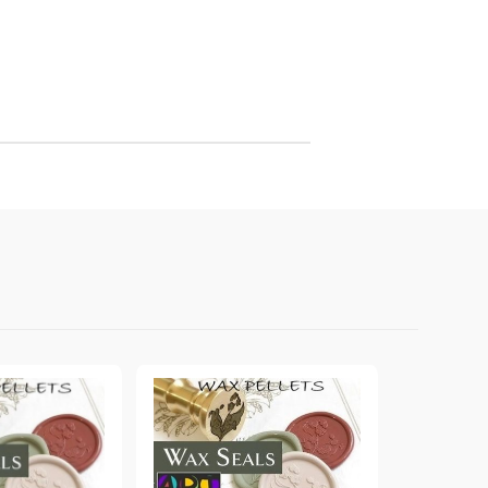
онтури и маркери за текстил
LOVE
омплекти и помощни материали за текстил
10. КОЛЕДНИ , XMAS , ЗИМНИ
ЩАНЦИ
ЕМБОСИНГ / РЕЛЕФ ТЕХНИКА
вки за
Техника - Топъл ембос
Ембосинг пудри
картони и
Шаблони за релеф и оцветяване с
мастила
артии
Инструменти за релеф
и хартии
Папки за релеф и ембос плочи
р.