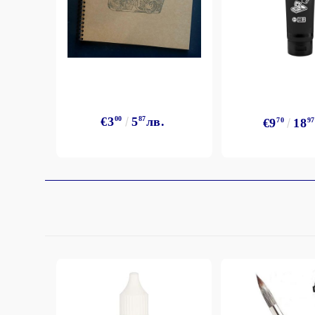
StazON Series - Пигментно мастило
DISTRESS - ДИСТРЕС
VERSAFINE & ARCHIVAL INK -
Super fine pigment & permanent ink
ALADIN IZINK Series - Pigment & Dye
French ink
€3
00
5
87
лв.
€9
70
18
97
Пигментни Мастила
ЕКСКЛУЗИВНИ, АЛКОХОЛНИ и
СПРЕЙ