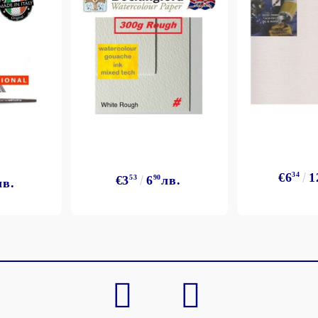
Моят профил
Вход
Регистрация
€6
34
1
€3
53
6
90
лв.
лв.
BGN
EUR
BG
EN