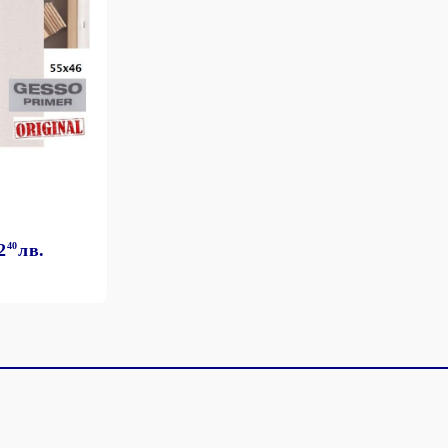
2
40
лв.