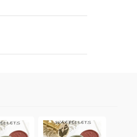
онтури и маркери за текстил
LOVE
омплекти и помощни материали за текстил
10. КОЛЕДНИ , XMAS , ЗИМНИ
ЩАНЦИ
ЕМБОСИНГ / РЕЛЕФ ТЕХНИКА
вки за
Техника - Топъл ембос
Ембосинг пудри
картони и
Шаблони за релеф и оцветяване с
мастила
артии
Инструменти за релеф
и хартии
Папки за релеф и ембос плочи
р.