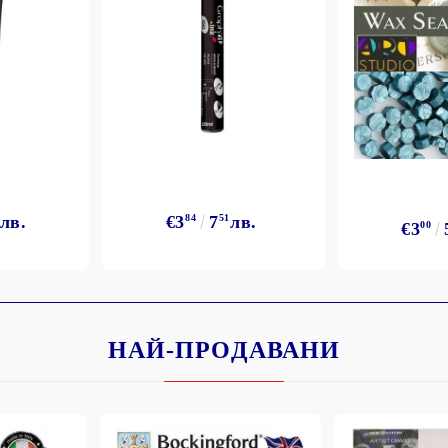
лв.
€3
84
7
51
лв.
€3
00
НАЙ-ПРОДАВАНИ