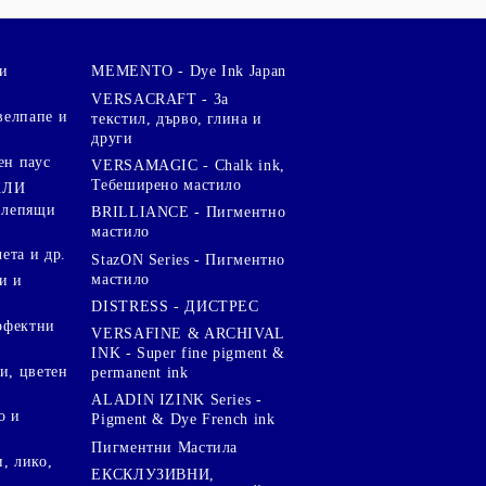
и
MEMENTO - Dye Ink Japan
VERSACRAFT - За
велпапе и
текстил, дърво, глина и
други
ен паус
VERSAMAGIC - Chalk ink,
Тебеширено мастило
АЛИ
 лепящи
BRILLIANCE - Пигментно
мастило
чета и др.
StazON Series - Пигментно
мастило
и и
DISTRESS - ДИСТРЕС
ерфектни
VERSAFINE & ARCHIVAL
INK - Super fine pigment &
и, цветен
permanent ink
ALADIN IZINK Series -
о и
Pigment & Dye French ink
Пигментни Мастила
, лико,
ЕКСКЛУЗИВНИ,