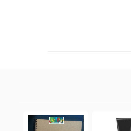
Филц, вълна и пособия за тях
Гумирани листи, пера, шринк пластмаса и др.
Хоби литература
ТАМПОНИ И МАСТИЛА
ДЕКОРАТ
ВОСЪК
Почистващи средства и апликатори за
ГУМЕНИ
мастила
ПОЛИМЕ
MEMENTO - Dye Ink Japan
АКСЕСО
VERSACRAFT - За текстил, дърво,
ПЕЧАТИ 
глина и други
ВОСЪЦИ
VERSAMAGIC - Chalk ink,
Тебеширено мастило
BRILLIANCE - Пигментно мастило