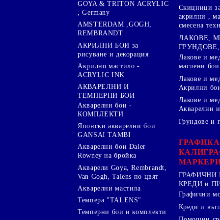
GOYA & TRITON АCRYLIC
Скицници за
, Germany
акрилни , м
AMSTERDAM ,GOGH,
смесена тех
REMBRANDT
ЛАКОВЕ, 
АКРИЛНИ БОИ за
ГРУНДОВЕ,
рисуване и декорация
Лакове и ме
Акрилно мастило -
маслени бои
ACRYLIC INK
Лакове и ме
АКВАРЕЛНИ И
Акрилни бо
ТЕМПЕРНИ БОИ
Лакове и ме
Акварелни бои -
Акварелни и
КОМПЛЕКТИ
Грундове и 
Японски акварелни бои
GANSAI TAMBI
ГРАФИКА
Акварелни бои Daler
КАЛИГРА
Rowney на бройка
МАРКЕР
Акварели Goya, Rembrandt,
ГРАФИЧНИ 
Van Gogh, Talens по цвят
КРЕДИ и 
Акварелни мастила
Графични м
Темпера "TALENS"
Креди и въг
Темперни бои и комплекти
Помощни сре