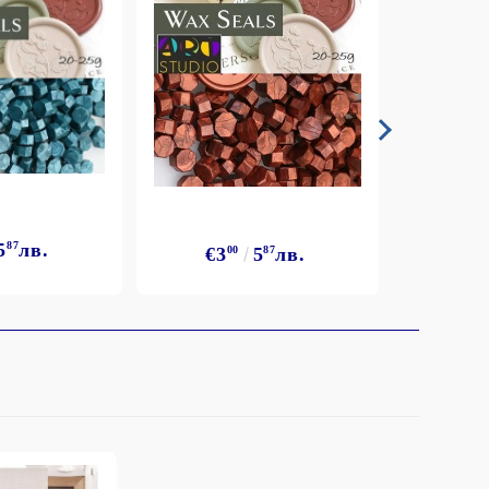
5
87
лв.
€3
€3
00
5
87
лв.