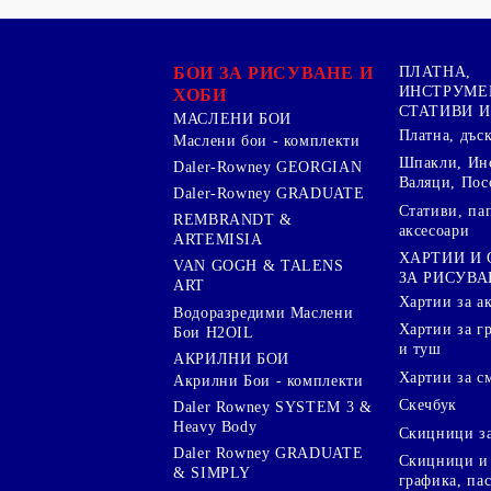
БОИ ЗА РИСУВАНЕ И
ПЛАТНА,
ИНСТРУМЕ
ХОБИ
СТАТИВИ И
МАСЛЕНИ БОИ
Платна, дъс
Маслени бои - комплекти
Шпакли, Ин
Daler-Rowney GEORGIAN
Валяци, Пос
Daler-Rowney GRADUATE
Стативи, па
REMBRANDT &
аксесоари
ARTEMISIA
ХАРТИИ И
VAN GOGH & TALENS
ЗА РИСУВА
ART
Хартии за а
Водоразредими Маслени
Хартии за гр
Бои H2OIL
и туш
АКРИЛНИ БОИ
Хартии за с
Акрилни Бои - комплекти
Скечбук
Daler Rowney SYSTEM 3 &
Heavy Body
Скицници за
Daler Rowney GRADUATE
Скицници и 
& SIMPLY
графика, па