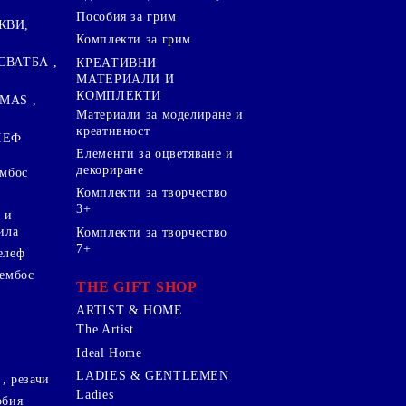
Пособия за грим
КВИ,
Комплекти за грим
СВАТБА ,
КРЕАТИВНИ
МАТЕРИАЛИ И
КОМПЛЕКТИ
MAS ,
Mатериали за моделиране и
креативност
ЛЕФ
Елементи за оцветяване и
декориране
ембос
Комплекти за творчество
3+
 и
ила
Комплекти за творчество
7+
елеф
 ембос
THE GIFT SHOP
ARTIST & HOME
The Artist
Ideal Home
LADIES & GENTLEMEN
, резачи
Ladies
обия