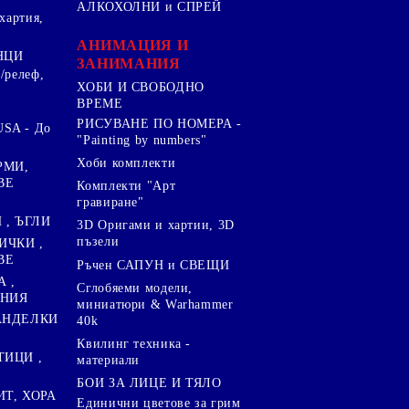
АЛКОХОЛНИ и СПРЕЙ
хартия,
.
АНИМАЦИЯ И
НЦИ
ЗАНИМАНИЯ
/релеф,
ХОБИ И СВОБОДНО
ВРЕМЕ
РИСУВАНЕ ПО НОМЕРА -
SA - До
"Painting by numbers"
Хоби комплекти
РМИ,
ВЕ
Комплекти "Арт
гравиране"
, ЪГЛИ
3D Оригами и хартии, 3D
пъзели
ИЧКИ ,
ВЕ
Ръчен САПУН и СВЕЩИ
А ,
Сглобяеми модели,
ЕНИЯ
миниатюри & Warhammer
ПАНДЕЛКИ
40k
Квилинг техника -
ТИЦИ ,
материали
БОИ ЗА ЛИЦЕ И ТЯЛО
ИТ, ХОРА
Единични цветове за грим