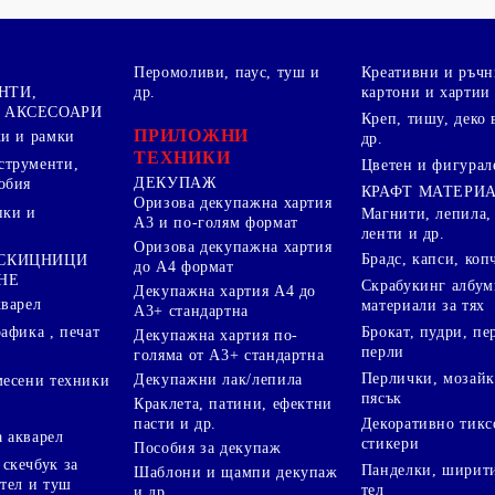
Перомоливи, паус, туш и
Креативни и ръчн
НТИ,
др.
картони и хартии
 АКСЕСОАРИ
Креп, тишу, деко 
ПРИЛОЖНИ
ки и рамки
др.
ТЕХНИКИ
струменти,
Цветен и фигурал
ДЕКУПАЖ
обия
КРАФТ МАТЕРИ
Оризова декупажна хартия
пки и
Магнити, лепила,
А3 и по-голям формат
ленти и др.
Оризова декупажна хартия
Брадс, капси, коп
 СКИЦНИЦИ
до А4 формат
НЕ
Скрабукинг албум
Декупажна хартия А4 до
кварел
материали за тях
А3+ стандартна
Брокат, пудри, п
афика , печат
Декупажна хартия по-
перли
голяма от А3+ стандартна
Перлички, мозайк
Декупажни лак/лепила
месени техники
пясък
Краклета, патини, ефектни
пасти и др.
Декоративно тикс
 акварел
стикери
Пособия за декупаж
скечбук за
Панделки, ширити
Шаблони и щампи декупаж
стел и туш
тел
и др.