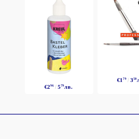
€1
79
3
50
€2
96
5
79
лв.