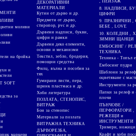
, ПЕЙЗАЖ
ДЕКОРАТИВНИ
МАТЕРИАЛИ
8. НАДПИСИ, БУ
ГМЕНТИ
Кутии от дърво и др.
ЦИФРИ
Предмети от дърво,
ОЛИВИ
9. ПРАЗНИЧНИ , 
стиропор, pvc и др.
БЕБЕ , LOVE
цветни моливи
Дървени надписи, букви,
10. КОЛЕДНИ , X
моливи
цифри и рамки
ЗИМНИ ЩАНЦИ
оливи
Дървени деко елементи,
ЕМБОСИНГ / РЕ
основи и механизми
ТЕХНИКА
Текстил, зебло, бродерия,
тели на бройка
Техника - Топъл 
помощни средства
Ембосинг пудри
Филц, вълна и пособия за
ухи и
Шаблони за релеф
тях
астели
оцветяване с маст
Гумирани листи, пера,
T SOFT
Инструменти за р
шринк пластмаса и др.
Папки за релеф и
Хоби литература
дства за
плочи
ПОЗЛАТА, СТЕНОПИС,
.
ПЪНЧОВЕ /
ВИТРАЖ
И
ПЕРФОРАТОРИ ,
Бои за стенопис
ЦИ
РЕЖЕЩИ и
Материали за позлата
ИНСТРУМЕНТИ
 и
ВИТРАЖНА ТЕХНИКА
ри
Тримери, ножици 
ДЪРВОРЕЗБА,
Крафт и хоби пос
опик маркери
ПИРОГРАФИЯ И