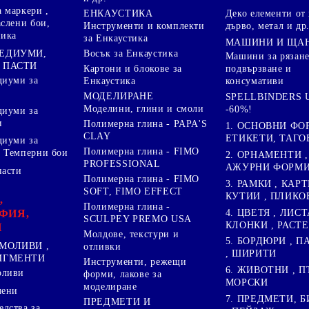
 маркери ,
Деко елементи от 
ЕНКАУСТИКА
аслени бои,
дърво, метал и др
Инструменти и комплекти
ника
за Енкаустика
МАШИНИ И ЩА
МЕДИУМИ,
Восък за Енкаустика
Машини за рязане
 ПАСТИ
подвързване и
Картони и блокове за
диуми за
консумативи
Енкаустика
МОДЕЛИРАНЕ
SPELLBINDERS U
Моделини, глини и смоли
-60%!
диуми за
и
Полимерна глина - PAPA'S
1. ОСНОВНИ ФО
CLAY
ЕТИКЕТИ, ТАГО
диуми за
Полимерна глина - FIMO
 Темперни бои
2. ОРНАМЕНТИ ,
PROFESSIONAL
АЖУРНИ ФОРМИ 
пасти
Полимерна глина - FIMO
3. РАМКИ , КАРТ
SOFT, FIMO EFFECT
КУТИИ , ПЛИКО
,
Полимерна глина -
4. ЦВЕТЯ , ЛИСТ
ФИЯ,
SCULPEY PREMO USA
КЛОНКИ , РАСТ
И
Молдове, текстури и
5. БОРДЮРИ , 
МОЛИВИ ,
отливки
, ШИРИТИ
ПИГМЕНТИ
Инструменти, режещи
6. ЖИВОТНИ , П
оливи
форми, лакове за
МОРСКИ
моделиране
лени
7. ПРЕДМЕТИ, Б
ПРЕДМЕТИ И
дства за