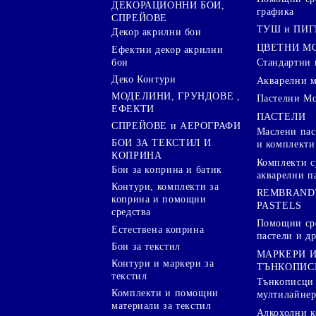
ДЕКОРАЦИОННИ БОИ,
графика
СПРЕЙОВЕ
ТУШ и ПИ
Декор акрилни бои
ЦВЕТНИ М
Ефектни декор акрилни
бои
Стандартни 
Деко Контури
Акварелни 
МОДЕЛИНИ, ГРУНДОВЕ ,
Пастелни М
ЕФЕКТИ
ПАСТЕЛИ
СПРЕЙОВЕ и АЕРОГРАФИ
Маслени пас
БОИ ЗА ТЕКСТИЛ И
и комплекти
КОПРИНА
Комплекти с
Бои за коприна и батик
акварелни п
Контури, комплекти за
REMBRAND
коприна и помощни
PASTELS
средства
Помощни сре
Естествена коприна
пастели и др
Бои за текстил
МАРКЕРИ 
Контури и маркери за
ТЪНКОПИС
текстил
Тънкописци
Комплекти и помощни
мултилайне
материали за текстил
Алкохолни к