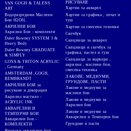
РИСУВАНЕ
VAN GOGH & TALENS
Хартии за акварел
ART
Хартии за графика , печат и
Водоразредими Маслени
туш
Бои H2OIL
АКРИЛНИ БОИ
Хартии за смесени техники
Акрилни Бои - комплекти
Скечбук
Daler Rowney SYSTEM 3 &
Скицници за акварел
Heavy Body
Скицници и скечбук за
Daler Rowney GRADUATE
графика, пастел и туш
& SIMPLY
Скицници за маркери ,
GOYA & TRITON АCRYLIC
акрилни , маслени бои,
, Germany
смесена техника
AMSTERDAM ,GOGH,
ЛАКОВЕ, МЕДИУМИ,
REMBRANDT
ГРУНДОВЕ, ПАСТИ
АКРИЛНИ БОИ за
Лакове и медиуми за
рисуване и декорация
маслени бои
Акрилно мастило -
Лакове и медиуми за
ACRYLIC INK
Акрилни бои
АКВАРЕЛНИ И
Лакове и медиуми за
ТЕМПЕРНИ БОИ
Акварелни и Темперни бои
Акварелни бои -
Грундове и пасти
КОМПЛЕКТИ
Японски акварелни бои