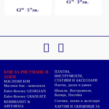
€1
79
3
50
лв.
€2
96
5
79
лв.
БОИ ЗА РИСУВАНЕ И
ПЛАТНА,
ИНСТРУМЕНТИ,
ХОБИ
СТАТИВИ И АКСЕСОАРИ
МАСЛЕНИ БОИ
Платна, дъски и рамки
Маслени бои - комплекти
Шпакли, Инструменти,
Daler-Rowney GEORGIAN
Валяци, Пособия
Daler-Rowney GRADUATE
Стативи, папки и аксесоари
REMBRANDT &
ARTEMISIA
ХАРТИИ И СКИЦНИЦИ ЗА