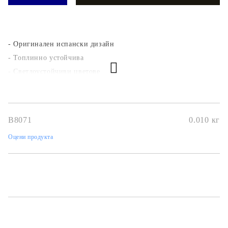
- Оригинален испански дизайн
- Топлинно устойчива
- Светлоустойчиви цветове
- За всякакви повърхности
- Безкиселинна, фина с ефект на "тишу"
Използвай лак-лепилата на KREUL!
B8071
0.010
кг
Оцени продукта