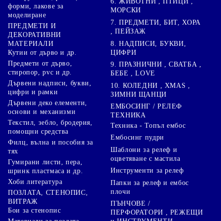
6. ЖИВОТНИ , ПТИЦИ ,
форми, лакове за
МОРСКИ
моделиране
7. ПРЕДМЕТИ, БИТ, ХОРА
ПРЕДМЕТИ И
, ПЕЙЗАЖ
ДЕКОРАТИВНИ
8. НАДПИСИ, БУКВИ,
МАТЕРИАЛИ
ЦИФРИ
Кутии от дърво и др.
Предмети от дърво,
9. ПРАЗНИЧНИ , СВАТБА ,
стиропор, pvc и др.
БЕБЕ , LOVE
Дървени надписи, букви,
10. КОЛЕДНИ , XMAS ,
цифри и рамки
ЗИМНИ ЩАНЦИ
Дървени деко елементи,
ЕМБОСИНГ / РЕЛЕФ
основи и механизми
ТЕХНИКА
Текстил, зебло, бродерия,
Техника - Топъл ембос
помощни средства
Ембосинг пудри
Филц, вълна и пособия за
Шаблони за релеф и
тях
оцветяване с мастила
Гумирани листи, пера,
Инструменти за релеф
шринк пластмаса и др.
Хоби литература
Папки за релеф и ембос
плочи
ПОЗЛАТА, СТЕНОПИС,
ВИТРАЖ
ПЪНЧОВЕ /
Бои за стенопис
ПЕРФОРАТОРИ , РЕЖЕЩИ