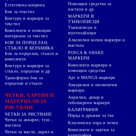
Помощни средства за
Естествена коприна
пастели и др.
Бои за текстил
МАРКЕРИ И
Контури и маркери за
ТЪНКОПИСЦИ
текстил
Тънкописци и
Комплекти и помощни
мултилайнери
материали за текстил
Алкохолни копик маркери и
БОИ ЗА ПОРЦЕЛАН,
мастила
СТЪКЛО И КЕРАМИКА
POSCA & SHAKE
Бои за порцелан, стъкло и
МАРКЕРИ
комплекти
Комплекти маркери и
Контури и маркери за
помощни средства
стъкло, порцелан и др.
Арт и MANGA маркери
Трансферни бои за
порцелан и стъкло
Акварелни и пигментни
маркери
ЧЕТКИ, ХАРТИИ И
Акрилни, декор и
МАТЕРИАЛИ ЗА
тебеширени маркери
РИСУВАНЕ
КАЛИГРАФИЯ
ЧЕТКИ ЗА РИСУВАНЕ
Перца и дръжки за тях
Четки за акварел, туш ,
Класически пера и четки
мастила
Комплекти и хартии за
Четки за масло, акрил и
калиграфия