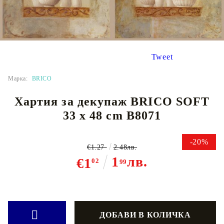
Tweet
Марка:
BRICO
Хартия за декупаж BRICO SOFT
33 x 48 cm B8071
-20%
€1.27
2.48лв.
1
лв.
€1
02
99