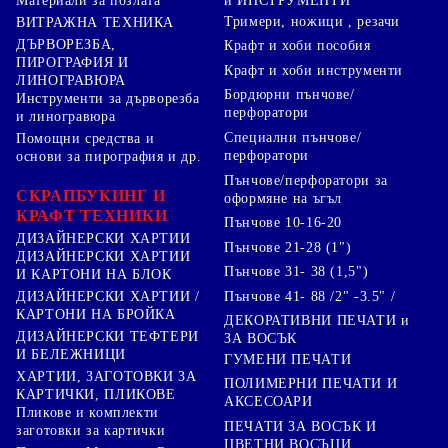
Материали за позлата
и ИНСТРУМЕНТИ
Тримери, ножици , резачи
ВИТРАЖНА ТЕХНИКА
ДЪРВОРЕЗБА,
Крафт и хоби пособия
ПИРОГРАФИЯ И
Крафт и хоби инструменти
ЛИНОГРАВЮРА
Бордюрни пънчове/
Инструменти за дърворезба
перфоратори
и линогравюра
Специални пънчове/
Помощни средства и
перфоратори
основи за пирография и др.
Пънчове/перфоратори за
СКРАПБУКИНГ И
оформяне на ъгъл
КРАФТ ТЕХНИКИ
Пънчове 10-16-20
ДИЗАЙНЕРСКИ ХАРТИИ
Пънчове 21-28 (1")
ДИЗАЙНЕРСКИ ХАРТИИ
Пънчове 31- 38 (1,5")
И КАРТОНИ НА БЛОК
Пънчове 41- 88 /2" -3.5" /
ДИЗАЙНЕРСКИ ХАРТИИ /
КАРТОНИ НА БРОЙКА
ДЕКОРАТИВНИ ПЕЧАТИ и
ДИЗАЙНЕРСКИ ТЕФТЕРИ
ЗА ВОСЪК
И БЕЛЕЖНИЦИ
ГУМЕНИ ПЕЧАТИ
ХАРТИИ, ЗАГОТОВКИ ЗА
ПОЛИМЕРНИ ПЕЧАТИ И
КАРТИЧКИ, ПЛИКОВЕ
АКСЕСОАРИ
Пликове и комплекти
ПЕЧАТИ ЗА ВОСЪК И
заготовки за картички
ЦВЕТНИ ВОСЪЦИ