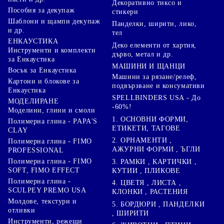
Декоративно тиксо и
Пособия за декупаж
стикери
Шаблони и щампи декупаж
Панделки, ширити, лико,
и др.
тел
ЕНКАУСТИКА
Деко елементи от хартия,
Инструменти и комплекти
дърво, метал и др.
за Енкаустика
МАШИНИ И ЩАНЦИ
Восък за Енкаустика
Машини за рязане/релеф,
Картони и блокове за
подвързване и консумативи
Енкаустика
SPELLBINDERS USA - До
МОДЕЛИРАНЕ
-60%!
Моделини, глини и смоли
1. ОСНОВНИ ФОРМИ,
Полимерна глина - PAPA'S
ЕТИКЕТИ, ТАГОВЕ
CLAY
2. ОРНАМЕНТИ ,
Полимерна глина - FIMO
АЖУРНИ ФОРМИ , ЪГЛИ
PROFESSIONAL
Полимерна глина - FIMO
3. РАМКИ , КАРТИЧКИ ,
SOFT, FIMO EFFECT
КУТИИ , ПЛИКОВЕ
Полимерна глина -
4. ЦВЕТЯ , ЛИСТА ,
SCULPEY PREMO USA
КЛОНКИ , РАСТЕНИЯ
Молдове, текстури и
5. БОРДЮРИ , ПАНДЕЛКИ
отливки
, ШИРИТИ
Инструменти, режещи