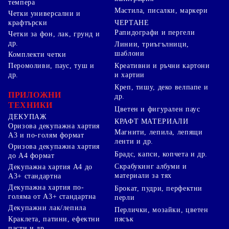
темпера
Мастила, писалки, маркери
Четки универсални и
ЧЕРТАНЕ
крафтърски
Рапидографи и пергели
Четки за фон, лак, грунд и
др.
Линии, триъгълници,
шаблони
Комплекти четки
Перомоливи, паус, туш и
Креативни и ръчни картони
др.
и хартии
Креп, тишу, деко велпапе и
ПРИЛОЖНИ
др.
ТЕХНИКИ
Цветен и фигурален паус
ДЕКУПАЖ
КРАФТ МАТЕРИАЛИ
Оризова декупажна хартия
Магнити, лепила, лепящи
А3 и по-голям формат
ленти и др.
Оризова декупажна хартия
Брадс, капси, копчета и др.
до А4 формат
Скрабукинг албуми и
Декупажна хартия А4 до
материали за тях
А3+ стандартна
Декупажна хартия по-
Брокат, пудри, перфектни
голяма от А3+ стандартна
перли
Декупажни лак/лепила
Перлички, мозайки, цветен
Краклета, патини, ефектни
пясък
пасти и др.