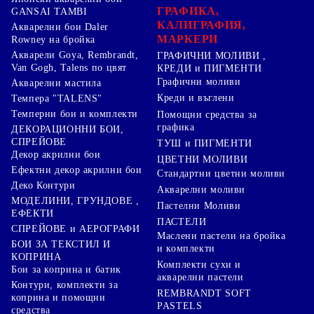
ГРАФИКА,
GANSAI TAMBI
КАЛИГРАФИЯ,
Акварелни бои Daler
МАРКЕРИ
Rowney на бройка
Акварели Goya, Rembrandt,
ГРАФИЧНИ МОЛИВИ ,
Van Gogh, Talens по цвят
КРЕДИ и ПИГМЕНТИ
Графични моливи
Акварелни мастила
Креди и въглени
Темпера "TALENS"
Темперни бои и комплекти
Помощни средства за
графика
ДЕКОРАЦИОННИ БОИ,
СПРЕЙОВЕ
ТУШ и ПИГМЕНТИ
Декор акрилни бои
ЦВЕТНИ МОЛИВИ
Ефектни декор акрилни бои
Стандартни цветни моливи
Деко Контури
Акварелни моливи
МОДЕЛИНИ, ГРУНДОВЕ ,
Пастелни Моливи
ЕФЕКТИ
ПАСТЕЛИ
СПРЕЙОВЕ и АЕРОГРАФИ
Маслени пастели на бройка
БОИ ЗА ТЕКСТИЛ И
и комплекти
КОПРИНА
Комплекти сухи и
Бои за коприна и батик
акварелни пастели
Контури, комплекти за
REMBRANDT SOFT
коприна и помощни
PASTELS
средства