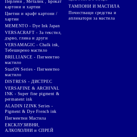
Перлени , Металик , Брокат
ТАМПОНИ И МАСТИЛА
картони и хартии
Почистващи средства и
Цветни и крафт картони /
апликатори за мастила
хартии
MEMENTO - Dye Ink Japan
VERSACRAFT - За текстил,
дърво, глина и други
VERSAMAGIC - Chalk ink,
Тебеширено мастило
BRILLIANCE - Пигментно
мастило
StazON Series - Пигментно
мастило
DISTRESS - ДИСТРЕС
VERSAFINE & ARCHIVAL
INK - Super fine pigment &
permanent ink
ALADIN IZINK Series -
Pigment & Dye French ink
Пигментни Мастила
ЕКСКЛУЗИВНИ,
АЛКОХОЛНИ и СПРЕЙ