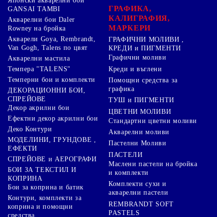
Японски акварелни бои
ГРАФИКА,
GANSAI TAMBI
КАЛИГРАФИЯ,
Акварелни бои Daler
МАРКЕРИ
Rowney на бройка
Акварели Goya, Rembrandt,
ГРАФИЧНИ МОЛИВИ ,
Van Gogh, Talens по цвят
КРЕДИ и ПИГМЕНТИ
Графични моливи
Акварелни мастила
Креди и въглени
Темпера "TALENS"
Темперни бои и комплекти
Помощни средства за
графика
ДЕКОРАЦИОННИ БОИ,
СПРЕЙОВЕ
ТУШ и ПИГМЕНТИ
Декор акрилни бои
ЦВЕТНИ МОЛИВИ
Ефектни декор акрилни бои
Стандартни цветни моливи
Деко Контури
Акварелни моливи
МОДЕЛИНИ, ГРУНДОВЕ ,
Пастелни Моливи
ЕФЕКТИ
ПАСТЕЛИ
СПРЕЙОВЕ и АЕРОГРАФИ
Маслени пастели на бройка
БОИ ЗА ТЕКСТИЛ И
и комплекти
КОПРИНА
Комплекти сухи и
Бои за коприна и батик
акварелни пастели
Контури, комплекти за
REMBRANDT SOFT
коприна и помощни
PASTELS
средства