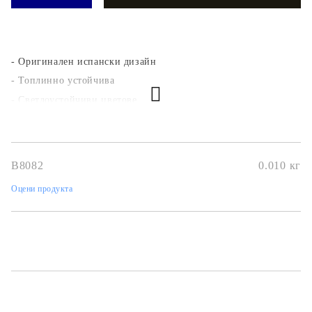
- Оригинален испански дизайн
- Топлинно устойчива
- Светлоустойчиви цветове
- За всякакви повърхности
- Безкиселинна, фина с ефект на "тишу"
Използвай лак-лепилата на KREUL!
B8082
0.010
кг
Оцени продукта