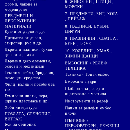
6. ЖИВОТНИ , ПТИЦИ ,
форми, лакове за
МОРСКИ
моделиране
7. ПРЕДМЕТИ, БИТ, ХОРА
ПРЕДМЕТИ И
, ПЕЙЗАЖ
ДЕКОРАТИВНИ
8. НАДПИСИ, БУКВИ,
МАТЕРИАЛИ
ЦИФРИ
Кутии от дърво и др.
Предмети от дърво,
9. ПРАЗНИЧНИ , СВАТБА ,
стиропор, pvc и др.
БЕБЕ , LOVE
Дървени надписи, букви,
10. КОЛЕДНИ , XMAS ,
цифри и рамки
ЗИМНИ ЩАНЦИ
Дървени деко елементи,
ЕМБОСИНГ / РЕЛЕФ
основи и механизми
ТЕХНИКА
Текстил, зебло, бродерия,
Техника - Топъл ембос
помощни средства
Ембосинг пудри
Филц, вълна и пособия за
Шаблони за релеф и
тях
оцветяване с мастила
Гумирани листи, пера,
Инструменти за релеф
шринк пластмаса и др.
Хоби литература
Папки за релеф и ембос
плочи
ПОЗЛАТА, СТЕНОПИС,
ВИТРАЖ
ПЪНЧОВЕ /
Бои за стенопис
ПЕРФОРАТОРИ , РЕЖЕЩИ