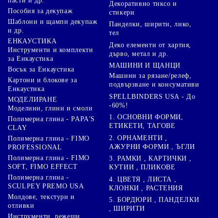
пасти и др.
Декоративно тиксо и
Пособия за декупаж
стикери
Шаблони и щампи декупаж
Панделки, ширити, лико,
и др.
тел
ЕНКАУСТИКА
Деко елементи от хартия,
Инструменти и комплекти
дърво, метал и др.
за Енкаустика
МАШИНИ И ЩАНЦИ
Восък за Енкаустика
Машини за рязане/релеф,
Картони и блокове за
подвързване и консумативи
Енкаустика
SPELLBINDERS USA - До
МОДЕЛИРАНЕ
-60%!
Моделини, глини и смоли
1. ОСНОВНИ ФОРМИ,
Полимерна глина - PAPA'S
ЕТИКЕТИ, ТАГОВЕ
CLAY
2. ОРНАМЕНТИ ,
Полимерна глина - FIMO
АЖУРНИ ФОРМИ , ЪГЛИ
PROFESSIONAL
Полимерна глина - FIMO
3. РАМКИ , КАРТИЧКИ ,
SOFT, FIMO EFFECT
КУТИИ , ПЛИКОВЕ
Полимерна глина -
4. ЦВЕТЯ , ЛИСТА ,
SCULPEY PREMO USA
КЛОНКИ , РАСТЕНИЯ
Молдове, текстури и
5. БОРДЮРИ , ПАНДЕЛКИ
отливки
, ШИРИТИ
Инструменти, режещи