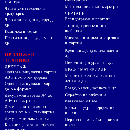
темпера
Мастила, писалки, маркери
Четки универсални и
ЧЕРТАНЕ
крафтърски
Рапидографи и пергели
Четки за фон, лак, грунд и
др.
Линии, триъгълници,
шаблони
Комплекти четки
Перомоливи, паус, туш и
Креативни и ръчни картони
др.
и хартии
Креп, тишу, деко велпапе и
ПРИЛОЖНИ
др.
ТЕХНИКИ
Цветен и фигурален паус
ДЕКУПАЖ
КРАФТ МАТЕРИАЛИ
Оризова декупажна хартия
Магнити, лепила, лепящи
А3 и по-голям формат
ленти и др.
Оризова декупажна хартия
Брадс, капси, копчета и др.
до А4 формат
Скрабукинг албуми и
Декупажна хартия А4 до
материали за тях
А3+ стандартна
Декупажна хартия по-
Брокат, пудри, перфектни
голяма от А3+ стандартна
перли
Декупажни лак/лепила
Перлички, мозайки, цветен
Краклета, патини, ефектни
пясък