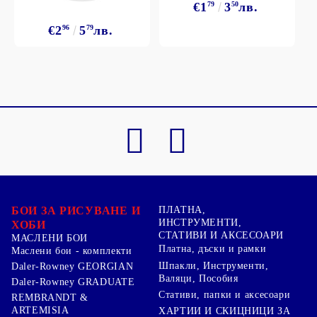
€1
79
3
50
лв.
€2
96
5
79
лв.
БОИ ЗА РИСУВАНЕ И
ПЛАТНА,
ИНСТРУМЕНТИ,
ХОБИ
СТАТИВИ И АКСЕСОАРИ
МАСЛЕНИ БОИ
Платна, дъски и рамки
Маслени бои - комплекти
Шпакли, Инструменти,
Daler-Rowney GEORGIAN
Валяци, Пособия
Daler-Rowney GRADUATE
Стативи, папки и аксесоари
REMBRANDT &
ARTEMISIA
ХАРТИИ И СКИЦНИЦИ ЗА