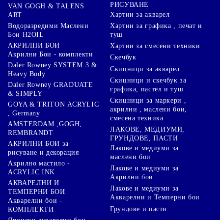
РИСУВАНЕ
VAN GOGH & TALENS
Хартии за акварел
ART
Хартии за графика , печат и
Водоразредими Маслени
туш
Бои H2OIL
АКРИЛНИ БОИ
Хартии за смесени техники
Акрилни Бои - комплекти
Скечбук
Daler Rowney SYSTEM 3 &
Скицници за акварел
Heavy Body
Скицници и скечбук за
Daler Rowney GRADUATE
графика, пастел и туш
& SIMPLY
Скицници за маркери ,
GOYA & TRITON АCRYLIC
акрилни , маслени бои,
, Germany
смесена техника
AMSTERDAM ,GOGH,
ЛАКОВЕ, МЕДИУМИ,
REMBRANDT
ГРУНДОВЕ, ПАСТИ
АКРИЛНИ БОИ за
Лакове и медиуми за
рисуване и декорация
маслени бои
Акрилно мастило -
Лакове и медиуми за
ACRYLIC INK
Акрилни бои
АКВАРЕЛНИ И
Лакове и медиуми за
ТЕМПЕРНИ БОИ
Акварелни и Темперни бои
Акварелни бои -
Грундове и пасти
КОМПЛЕКТИ