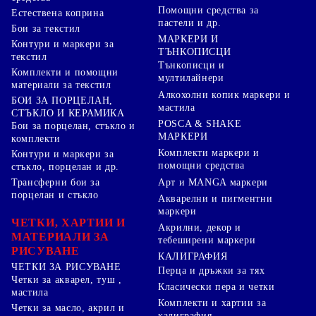
Помощни средства за
Естествена коприна
пастели и др.
Бои за текстил
МАРКЕРИ И
Контури и маркери за
ТЪНКОПИСЦИ
текстил
Тънкописци и
Комплекти и помощни
мултилайнери
материали за текстил
Алкохолни копик маркери и
БОИ ЗА ПОРЦЕЛАН,
мастила
СТЪКЛО И КЕРАМИКА
POSCA & SHAKE
Бои за порцелан, стъкло и
МАРКЕРИ
комплекти
Комплекти маркери и
Контури и маркери за
помощни средства
стъкло, порцелан и др.
Арт и MANGA маркери
Трансферни бои за
порцелан и стъкло
Акварелни и пигментни
маркери
ЧЕТКИ, ХАРТИИ И
Акрилни, декор и
МАТЕРИАЛИ ЗА
тебеширени маркери
РИСУВАНЕ
КАЛИГРАФИЯ
ЧЕТКИ ЗА РИСУВАНЕ
Перца и дръжки за тях
Четки за акварел, туш ,
Класически пера и четки
мастила
Комплекти и хартии за
Четки за масло, акрил и
калиграфия