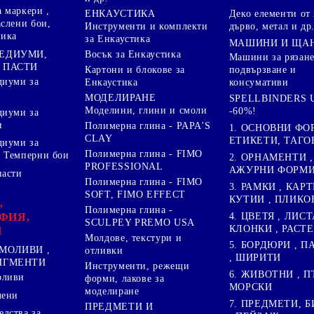
 маркери ,
Деко елементи от 
ЕНКАУСТИКА
аслени бои,
дърво, метал и др
Инструменти и комплекти
ника
за Енкаустика
МАШИНИ И ЩА
МЕДИУМИ,
Восък за Енкаустика
Машини за рязане
 ПАСТИ
подвързване и
Картони и блокове за
диуми за
консумативи
Енкаустика
МОДЕЛИРАНЕ
SPELLBINDERS U
Моделини, глини и смоли
-60%!
диуми за
и
Полимерна глина - PAPA'S
1. ОСНОВНИ ФО
CLAY
ЕТИКЕТИ, ТАГО
диуми за
Полимерна глина - FIMO
 Темперни бои
2. ОРНАМЕНТИ ,
PROFESSIONAL
АЖУРНИ ФОРМИ 
пасти
Полимерна глина - FIMO
3. РАМКИ , КАРТ
SOFT, FIMO EFFECT
КУТИИ , ПЛИКО
,
Полимерна глина -
4. ЦВЕТЯ , ЛИСТ
ФИЯ,
SCULPEY PREMO USA
КЛОНКИ , РАСТ
И
Молдове, текстури и
5. БОРДЮРИ , 
МОЛИВИ ,
отливки
, ШИРИТИ
ПИГМЕНТИ
Инструменти, режещи
6. ЖИВОТНИ , П
оливи
форми, лакове за
МОРСКИ
моделиране
лени
7. ПРЕДМЕТИ, Б
ПРЕДМЕТИ И
дства за