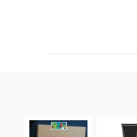
Филц, вълна и пособия за тях
Гумирани листи, пера, шринк пластмаса и др.
Хоби литература
ТАМПОНИ И МАСТИЛА
ДЕКОРАТ
ВОСЪК
Почистващи средства и апликатори за
ГУМЕНИ
мастила
ПОЛИМЕ
MEMENTO - Dye Ink Japan
АКСЕСО
VERSACRAFT - За текстил, дърво,
ПЕЧАТИ 
глина и други
ВОСЪЦИ
VERSAMAGIC - Chalk ink,
Тебеширено мастило
BRILLIANCE - Пигментно мастило