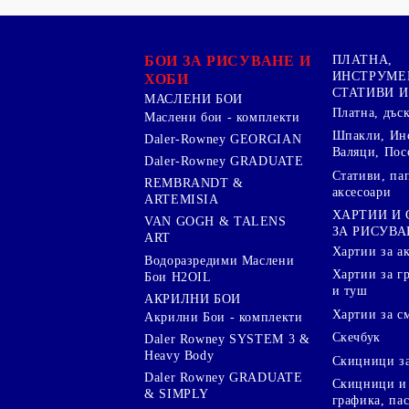
БОИ ЗА РИСУВАНЕ И
ПЛАТНА,
ИНСТРУМЕ
ХОБИ
СТАТИВИ И
МАСЛЕНИ БОИ
Платна, дъс
Маслени бои - комплекти
Шпакли, Ин
Daler-Rowney GEORGIAN
Валяци, Пос
Daler-Rowney GRADUATE
Стативи, па
REMBRANDT &
аксесоари
ARTEMISIA
ХАРТИИ И
VAN GOGH & TALENS
ЗА РИСУВА
ART
Хартии за а
Водоразредими Маслени
Хартии за гр
Бои H2OIL
и туш
АКРИЛНИ БОИ
Хартии за с
Акрилни Бои - комплекти
Скечбук
Daler Rowney SYSTEM 3 &
Heavy Body
Скицници за
Daler Rowney GRADUATE
Скицници и 
& SIMPLY
графика, па