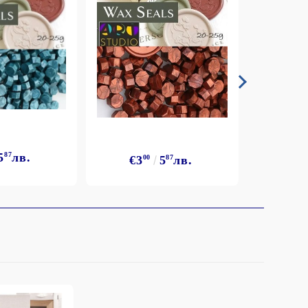
5
87
лв.
€3
€3
00
5
87
лв.