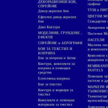
ДЕКОРАЦИОННИ БОИ,
графика
СПРЕЙОВЕ
ТУШ и ПИ
Декор акрилни бои
ЦВЕТНИ М
Ефектни декор акрилни
бои
Стандартни 
Деко Контури
Акварелни 
МОДЕЛИНИ, ГРУНДОВЕ ,
Пастелни М
ЕФЕКТИ
ПАСТЕЛИ
СПРЕЙОВЕ и АЕРОГРАФИ
Маслени пас
БОИ ЗА ТЕКСТИЛ И
и комплекти
КОПРИНА
Комплекти с
Бои за коприна и батик
акварелни п
Контури, комплекти за
REMBRAND
коприна и помощни
PASTELS
средства
Помощни сре
Естествена коприна
пастели и др
Бои за текстил
МАРКЕРИ 
Контури и маркери за
ТЪНКОПИС
текстил
Тънкописци
Комплекти и помощни
мултилайне
материали за текстил
Алкохолни к