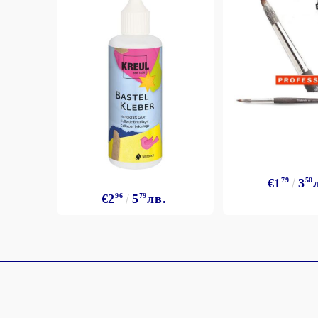
€1
79
3
50
€2
96
5
79
лв.