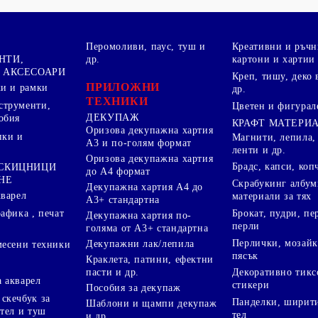
Перомоливи, паус, туш и
Креативни и ръчн
НТИ,
др.
картони и хартии
 АКСЕСОАРИ
Креп, тишу, деко 
ПРИЛОЖНИ
ки и рамки
др.
ТЕХНИКИ
струменти,
Цветен и фигурал
ДЕКУПАЖ
обия
КРАФТ МАТЕРИ
Оризова декупажна хартия
пки и
Магнити, лепила,
А3 и по-голям формат
ленти и др.
Оризова декупажна хартия
Брадс, капси, коп
 СКИЦНИЦИ
до А4 формат
НЕ
Скрабукинг албум
Декупажна хартия А4 до
кварел
материали за тях
А3+ стандартна
Брокат, пудри, п
афика , печат
Декупажна хартия по-
перли
голяма от А3+ стандартна
Перлички, мозайк
Декупажни лак/лепила
месени техники
пясък
Краклета, патини, ефектни
пасти и др.
Декоративно тикс
 акварел
стикери
Пособия за декупаж
скечбук за
Панделки, ширити
Шаблони и щампи декупаж
стел и туш
тел
и др.