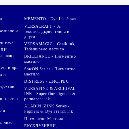
и
MEMENTO - Dye Ink Japan
VERSACRAFT - За
велпапе и
текстил, дърво, глина и
други
ен паус
VERSAMAGIC - Chalk ink,
Тебеширено мастило
АЛИ
 лепящи
BRILLIANCE - Пигментно
мастило
чета и др.
StazON Series - Пигментно
мастило
и и
DISTRESS - ДИСТРЕС
ерфектни
VERSAFINE & ARCHIVAL
INK - Super fine pigment &
и, цветен
permanent ink
ALADIN IZINK Series -
о и
Pigment & Dye French ink
Пигментни Мастила
, лико,
ЕКСКЛУЗИВНИ,