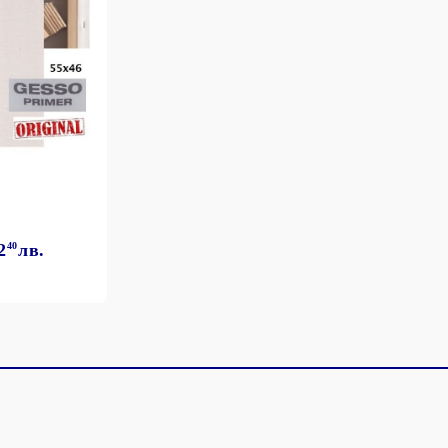
2
40
лв.