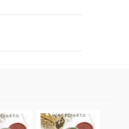
онтури и маркери за текстил
LOVE
омплекти и помощни материали за текстил
10. КОЛЕДНИ , XMAS , ЗИМНИ
ЩАНЦИ
ЕМБОСИНГ / РЕЛЕФ ТЕХНИКА
вки за
Техника - Топъл ембос
Ембосинг пудри
картони и
Шаблони за релеф и оцветяване с
мастила
артии
Инструменти за релеф
и хартии
Папки за релеф и ембос плочи
р.