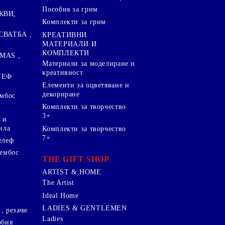
Пособия за грим
КВИ,
Комплекти за грим
СВАТБА ,
КРЕАТИВНИ
МАТЕРИАЛИ И
КОМПЛЕКТИ
MAS ,
Mатериали за моделиране и
креативност
ЛЕФ
Елементи за оцветяване и
декориране
ембос
Комплекти за творчество
3+
 и
ила
Комплекти за творчество
7+
елеф
 ембос
THE GIFT SHOP
ARTIST & HOME
The Artist
Ideal Home
LADIES & GENTLEMEN
, резачи
Ladies
обия