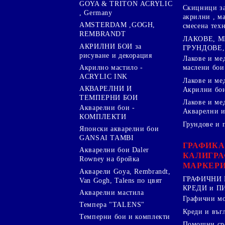
GOYA & TRITON АCRYLIC
Скицници за
, Germany
акрилни , м
AMSTERDAM ,GOGH,
смесена тех
REMBRANDT
ЛАКОВЕ, 
АКРИЛНИ БОИ за
ГРУНДОВЕ,
рисуване и декорация
Лакове и ме
Акрилно мастило -
маслени бои
ACRYLIC INK
Лакове и ме
АКВАРЕЛНИ И
Акрилни бо
ТЕМПЕРНИ БОИ
Лакове и ме
Акварелни бои -
Акварелни и
КОМПЛЕКТИ
Грундове и 
Японски акварелни бои
GANSAI TAMBI
ГРАФИКА
Акварелни бои Daler
КАЛИГРА
Rowney на бройка
МАРКЕР
Акварели Goya, Rembrandt,
ГРАФИЧНИ 
Van Gogh, Talens по цвят
КРЕДИ и 
Акварелни мастила
Графични м
Темпера "TALENS"
Креди и въг
Темперни бои и комплекти
Помощни сре