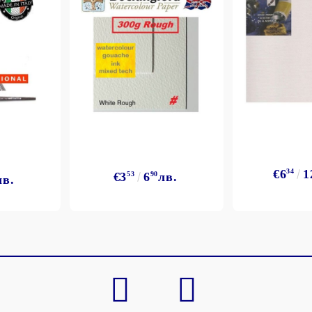
Моят профил
Вход
Регистрация
€6
34
1
€3
53
6
90
лв.
лв.
BGN
EUR
BG
EN