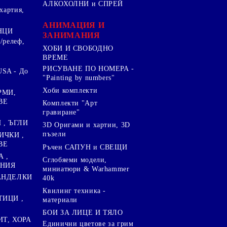
АЛКОХОЛНИ и СПРЕЙ
хартия,
.
АНИМАЦИЯ И
НЦИ
ЗАНИМАНИЯ
/релеф,
ХОБИ И СВОБОДНО
ВРЕМЕ
РИСУВАНЕ ПО НОМЕРА -
SA - До
"Painting by numbers"
Хоби комплекти
РМИ,
ВЕ
Комплекти "Арт
гравиране"
, ЪГЛИ
3D Оригами и хартии, 3D
пъзели
ИЧКИ ,
ВЕ
Ръчен САПУН и СВЕЩИ
А ,
Сглобяеми модели,
ЕНИЯ
миниатюри & Warhammer
ПАНДЕЛКИ
40k
Квилинг техника -
ТИЦИ ,
материали
БОИ ЗА ЛИЦЕ И ТЯЛО
ИТ, ХОРА
Единични цветове за грим