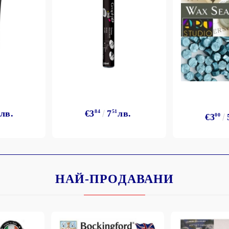
лв.
€3
84
7
51
лв.
€3
00
НАЙ-ПРОДАВАНИ