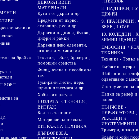
, ПЕЙЗАЖ
ДЕКОРАТИВНИ
МАТЕРИАЛИ
8. НАДПИСИ, БУ
ГМЕНТИ
Кутии от дърво и др.
ЦИФРИ
Предмети от дърво,
ОЛИВИ
9. ПРАЗНИЧНИ , 
стиропор, pvc и др.
БЕБЕ , LOVE
цветни моливи
Дървени надписи, букви,
10. КОЛЕДНИ , X
моливи
цифри и рамки
ЗИМНИ ЩАНЦИ
оливи
Дървени деко елементи,
ЕМБОСИНГ / РЕ
основи и механизми
ТЕХНИКА
Текстил, зебло, бродерия,
тели на бройка
Техника - Топъл 
помощни средства
Ембосинг пудри
Филц, вълна и пособия за
ухи и
Шаблони за релеф
тях
астели
оцветяване с маст
Гумирани листи, пера,
T SOFT
Инструменти за р
шринк пластмаса и др.
Папки за релеф и
Хоби литература
дства за
плочи
ПОЗЛАТА, СТЕНОПИС,
.
ПЪНЧОВЕ /
ВИТРАЖ
И
ПЕРФОРАТОРИ ,
Бои за стенопис
ЦИ
РЕЖЕЩИ и
Материали за позлата
ИНСТРУМЕНТИ
 и
ВИТРАЖНА ТЕХНИКА
ри
Тримери, ножици 
ДЪРВОРЕЗБА,
Крафт и хоби пос
опик маркери
ПИРОГРАФИЯ И