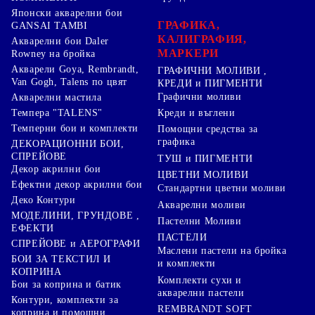
Японски акварелни бои
ГРАФИКА,
GANSAI TAMBI
КАЛИГРАФИЯ,
Акварелни бои Daler
МАРКЕРИ
Rowney на бройка
Акварели Goya, Rembrandt,
ГРАФИЧНИ МОЛИВИ ,
Van Gogh, Talens по цвят
КРЕДИ и ПИГМЕНТИ
Графични моливи
Акварелни мастила
Креди и въглени
Темпера "TALENS"
Темперни бои и комплекти
Помощни средства за
графика
ДЕКОРАЦИОННИ БОИ,
СПРЕЙОВЕ
ТУШ и ПИГМЕНТИ
Декор акрилни бои
ЦВЕТНИ МОЛИВИ
Ефектни декор акрилни бои
Стандартни цветни моливи
Деко Контури
Акварелни моливи
МОДЕЛИНИ, ГРУНДОВЕ ,
Пастелни Моливи
ЕФЕКТИ
ПАСТЕЛИ
СПРЕЙОВЕ и АЕРОГРАФИ
Маслени пастели на бройка
БОИ ЗА ТЕКСТИЛ И
и комплекти
КОПРИНА
Комплекти сухи и
Бои за коприна и батик
акварелни пастели
Контури, комплекти за
REMBRANDT SOFT
коприна и помощни