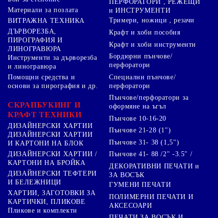
ПЕРФОРАТОРИ , РЕЖЕЩИ
Материали за позлата
и ИНСТРУМЕНТИ
Тримери, ножици , резачи
ВИТРАЖНА ТЕХНИКА
ДЪРВОРЕЗБА,
Крафт и хоби пособия
ПИРОГРАФИЯ И
Крафт и хоби инструменти
ЛИНОГРАВЮРА
Бордюрни пънчове/
Инструменти за дърворезба
перфоратори
и линогравюра
Специални пънчове/
Помощни средства и
перфоратори
основи за пирография и др.
Пънчове/перфоратори за
СКРАПБУКИНГ И
оформяне на ъгъл
КРАФТ ТЕХНИКИ
Пънчове 10-16-20
ДИЗАЙНЕРСКИ ХАРТИИ
Пънчове 21-28 (1")
ДИЗАЙНЕРСКИ ХАРТИИ
Пънчове 31- 38 (1,5")
И КАРТОНИ НА БЛОК
Пънчове 41- 88 /2" -3.5" /
ДИЗАЙНЕРСКИ ХАРТИИ /
КАРТОНИ НА БРОЙКА
ДЕКОРАТИВНИ ПЕЧАТИ и
ДИЗАЙНЕРСКИ ТЕФТЕРИ
ЗА ВОСЪК
И БЕЛЕЖНИЦИ
ГУМЕНИ ПЕЧАТИ
ХАРТИИ, ЗАГОТОВКИ ЗА
ПОЛИМЕРНИ ПЕЧАТИ И
КАРТИЧКИ, ПЛИКОВЕ
АКСЕСОАРИ
Пликове и комплекти
ПЕЧАТИ ЗА ВОСЪК И