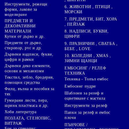
Инструменти, режещи
6. ЖИВОТНИ , ПТИЦИ ,
форми, лакове за
МОРСКИ
моделиране
7. ПРЕДМЕТИ, БИТ, ХОРА
ПРЕДМЕТИ И
, ПЕЙЗАЖ
ДЕКОРАТИВНИ
8. НАДПИСИ, БУКВИ,
МАТЕРИАЛИ
ЦИФРИ
Кутии от дърво и др.
Предмети от дърво,
9. ПРАЗНИЧНИ , СВАТБА ,
стиропор, pvc и др.
БЕБЕ , LOVE
Дървени надписи, букви,
10. КОЛЕДНИ , XMAS ,
цифри и рамки
ЗИМНИ ЩАНЦИ
Дървени деко елементи,
ЕМБОСИНГ / РЕЛЕФ
основи и механизми
ТЕХНИКА
Текстил, зебло, бродерия,
Техника - Топъл ембос
помощни средства
Ембосинг пудри
Филц, вълна и пособия за
Шаблони за релеф и
тях
оцветяване с мастила
Гумирани листи, пера,
Инструменти за релеф
шринк пластмаса и др.
Хоби литература
Папки за релеф и ембос
плочи
ПОЗЛАТА, СТЕНОПИС,
ВИТРАЖ
ПЪНЧОВЕ /
Бои за стенопис