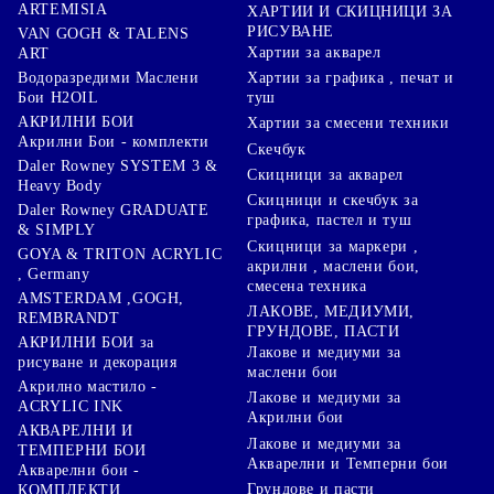
ARTEMISIA
ХАРТИИ И СКИЦНИЦИ ЗА
РИСУВАНЕ
VAN GOGH & TALENS
Хартии за акварел
ART
Хартии за графика , печат и
Водоразредими Маслени
туш
Бои H2OIL
АКРИЛНИ БОИ
Хартии за смесени техники
Акрилни Бои - комплекти
Скечбук
Daler Rowney SYSTEM 3 &
Скицници за акварел
Heavy Body
Скицници и скечбук за
Daler Rowney GRADUATE
графика, пастел и туш
& SIMPLY
Скицници за маркери ,
GOYA & TRITON АCRYLIC
акрилни , маслени бои,
, Germany
смесена техника
AMSTERDAM ,GOGH,
ЛАКОВЕ, МЕДИУМИ,
REMBRANDT
ГРУНДОВЕ, ПАСТИ
АКРИЛНИ БОИ за
Лакове и медиуми за
рисуване и декорация
маслени бои
Акрилно мастило -
Лакове и медиуми за
ACRYLIC INK
Акрилни бои
АКВАРЕЛНИ И
Лакове и медиуми за
ТЕМПЕРНИ БОИ
Акварелни и Темперни бои
Акварелни бои -
Грундове и пасти
КОМПЛЕКТИ