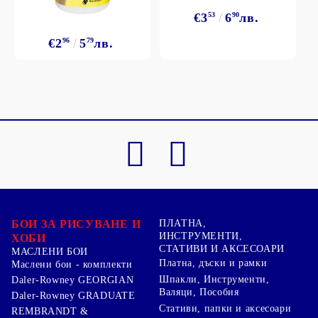
€3
53
6
90
лв.
€2
96
5
79
лв.
БОИ ЗА РИСУВАНЕ И
ПЛАТНА,
ИНСТРУМЕНТИ,
ХОБИ
СТАТИВИ И АКСЕСОАРИ
МАСЛЕНИ БОИ
Платна, дъски и рамки
Маслени бои - комплекти
Шпакли, Инструменти,
Daler-Rowney GEORGIAN
Валяци, Пособия
Daler-Rowney GRADUATE
Стативи, папки и аксесоари
REMBRANDT &