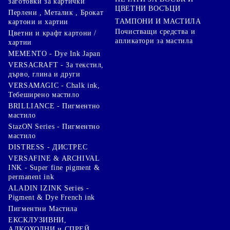
заготовки за картички
ЦВЕТНИ ВОСЪЦИ
Перлени , Металик , Брокат
ТАМПОНИ И МАСТИЛА
картони и хартии
Почистващи средства и
Цветни и крафт картони /
апликатори за мастила
хартии
MEMENTO - Dye Ink Japan
VERSACRAFT - За текстил,
дърво, глина и други
VERSAMAGIC - Chalk ink,
Тебеширено мастило
BRILLIANCE - Пигментно
мастило
StazON Series - Пигментно
мастило
DISTRESS - ДИСТРЕС
VERSAFINE & ARCHIVAL
INK - Super fine pigment &
permanent ink
ALADIN IZINK Series -
Pigment & Dye French ink
Пигментни Мастила
ЕКСКЛУЗИВНИ,
АЛКОХОЛНИ и СПРЕЙ