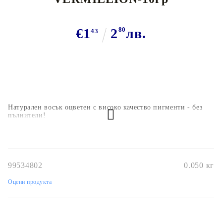
€1
2
80
лв.
43
Натурален восък оцветен с високо качество пигменти - без
пълнители!
99534802
0.050
кг
Оцени продукта