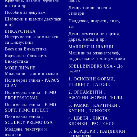
Краклета, патини, ефектни
пясък
пасти и др.
Декоративно тиксо и
Пособия за декупаж
стикери
Шаблони и щампи декупаж
Панделки, ширити, лико,
и др.
тел
ЕНКАУСТИКА
Деко елементи от хартия,
Инструменти и комплекти
дърво, метал и др.
за Енкаустика
МАШИНИ И ЩАНЦИ
Восък за Енкаустика
Машини за рязане/релеф,
Картони и блокове за
подвързване и консумативи
Енкаустика
SPELLBINDERS USA - До
МОДЕЛИРАНЕ
-60%!
Моделини, глини и смоли
1. ОСНОВНИ ФОРМИ,
Полимерна глина - PAPA'S
ЕТИКЕТИ, ТАГОВЕ
CLAY
2. ОРНАМЕНТИ ,
Полимерна глина - FIMO
АЖУРНИ ФОРМИ , ЪГЛИ
PROFESSIONAL
Полимерна глина - FIMO
3. РАМКИ , КАРТИЧКИ ,
SOFT, FIMO EFFECT
КУТИИ , ПЛИКОВЕ
Полимерна глина -
4. ЦВЕТЯ , ЛИСТА ,
SCULPEY PREMO USA
КЛОНКИ , РАСТЕНИЯ
Молдове, текстури и
5. БОРДЮРИ , ПАНДЕЛКИ
отливки
, ШИРИТИ