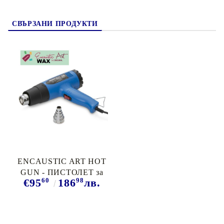
СВЪРЗАНИ ПРОДУКТИ
ENCAUSTIC ART HOT
GUN - ПИСТОЛЕТ за
60
98
€95
186
лв.
Енкаустика