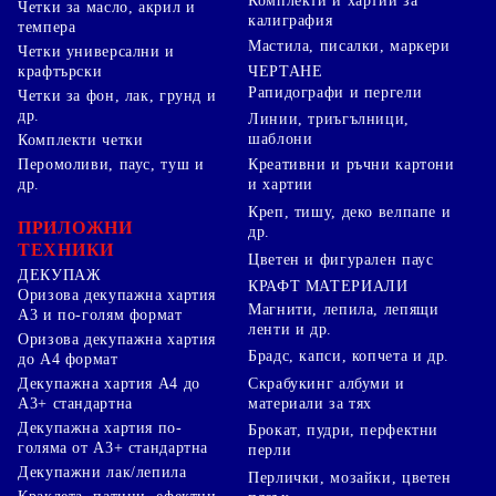
Комплекти и хартии за
Четки за масло, акрил и
калиграфия
темпера
Мастила, писалки, маркери
Четки универсални и
ЧЕРТАНЕ
крафтърски
Рапидографи и пергели
Четки за фон, лак, грунд и
др.
Линии, триъгълници,
шаблони
Комплекти четки
Перомоливи, паус, туш и
Креативни и ръчни картони
др.
и хартии
Креп, тишу, деко велпапе и
ПРИЛОЖНИ
др.
ТЕХНИКИ
Цветен и фигурален паус
ДЕКУПАЖ
КРАФТ МАТЕРИАЛИ
Оризова декупажна хартия
Магнити, лепила, лепящи
А3 и по-голям формат
ленти и др.
Оризова декупажна хартия
Брадс, капси, копчета и др.
до А4 формат
Скрабукинг албуми и
Декупажна хартия А4 до
материали за тях
А3+ стандартна
Декупажна хартия по-
Брокат, пудри, перфектни
голяма от А3+ стандартна
перли
Декупажни лак/лепила
Перлички, мозайки, цветен