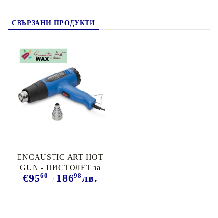
СВЪРЗАНИ ПРОДУКТИ
ENCAUSTIC ART HOT
GUN - ПИСТОЛЕТ за
60
98
€95
186
лв.
Енкаустика