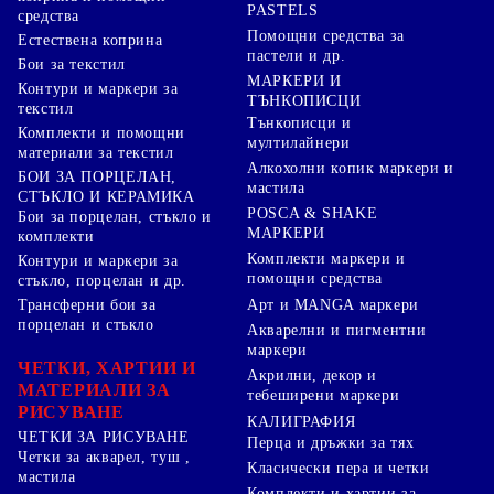
PASTELS
средства
Помощни средства за
Естествена коприна
пастели и др.
Бои за текстил
МАРКЕРИ И
Контури и маркери за
ТЪНКОПИСЦИ
текстил
Тънкописци и
Комплекти и помощни
мултилайнери
материали за текстил
Алкохолни копик маркери и
БОИ ЗА ПОРЦЕЛАН,
мастила
СТЪКЛО И КЕРАМИКА
POSCA & SHAKE
Бои за порцелан, стъкло и
МАРКЕРИ
комплекти
Комплекти маркери и
Контури и маркери за
помощни средства
стъкло, порцелан и др.
Арт и MANGA маркери
Трансферни бои за
порцелан и стъкло
Акварелни и пигментни
маркери
ЧЕТКИ, ХАРТИИ И
Акрилни, декор и
МАТЕРИАЛИ ЗА
тебеширени маркери
РИСУВАНЕ
КАЛИГРАФИЯ
ЧЕТКИ ЗА РИСУВАНЕ
Перца и дръжки за тях
Четки за акварел, туш ,
Класически пера и четки
мастила
Комплекти и хартии за