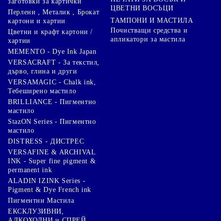
заготовки за картички
ЦВЕТНИ ВОСЪЦИ
Перлени , Металик , Брокат
ТАМПОНИ И МАСТИЛА
картони и хартии
Почистващи средства и
Цветни и крафт картони /
апликатори за мастила
хартии
MEMENTO - Dye Ink Japan
VERSACRAFT - За текстил,
дърво, глина и други
VERSAMAGIC - Chalk ink,
Тебеширено мастило
BRILLIANCE - Пигментно
мастило
StazON Series - Пигментно
мастило
DISTRESS - ДИСТРЕС
VERSAFINE & ARCHIVAL
INK - Super fine pigment &
permanent ink
ALADIN IZINK Series -
Pigment & Dye French ink
Пигментни Мастила
ЕКСКЛУЗИВНИ,
АЛКОХОЛНИ и СПРЕЙ