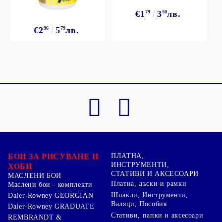
€1
79
3
50
лв.
€2
96
5
79
лв.
БОИ ЗА РИСУВАНЕ И
ПЛАТНА,
ИНСТРУМЕНТИ,
ХОБИ
СТАТИВИ И АКСЕСОАРИ
МАСЛЕНИ БОИ
Платна, дъски и рамки
Маслени бои - комплекти
Шпакли, Инструменти,
Daler-Rowney GEORGIAN
Валяци, Пособия
Daler-Rowney GRADUATE
Стативи, папки и аксесоари
REMBRANDT &