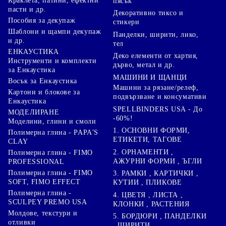
Краклета, патини, ефектни
пясък
пасти и др.
Декоративно тиксо и
Пособия за декупаж
стикери
Шаблони и щампи декупаж
Панделки, ширити, лико,
и др.
тел
ЕНКАУСТИКА
Деко елементи от хартия,
Инструменти и комплекти
дърво, метал и др.
за Енкаустика
МАШИНИ И ЩАНЦИ
Восък за Енкаустика
Машини за рязане/релеф,
Картони и блокове за
подвързване и консумативи
Енкаустика
SPELLBINDERS USA - До
МОДЕЛИРАНЕ
-60%!
Моделини, глини и смоли
1. ОСНОВНИ ФОРМИ,
Полимерна глина - PAPA'S
ЕТИКЕТИ, ТАГОВЕ
CLAY
2. ОРНАМЕНТИ ,
Полимерна глина - FIMO
АЖУРНИ ФОРМИ , ЪГЛИ
PROFESSIONAL
Полимерна глина - FIMO
3. РАМКИ , КАРТИЧКИ ,
SOFT, FIMO EFFECT
КУТИИ , ПЛИКОВЕ
Полимерна глина -
4. ЦВЕТЯ , ЛИСТА ,
SCULPEY PREMO USA
КЛОНКИ , РАСТЕНИЯ
Молдове, текстури и
5. БОРДЮРИ , ПАНДЕЛКИ
отливки
, ШИРИТИ