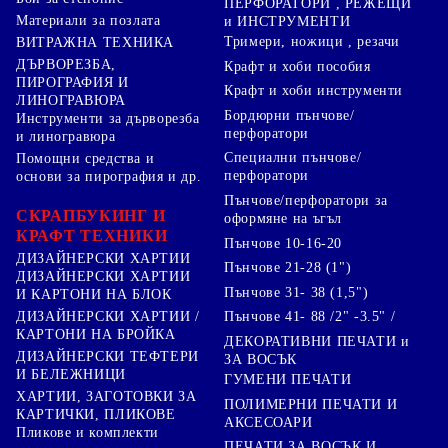
ПЕРФОРАТОРИ , РЕЖЕЩИ
Материали за позлата
и ИНСТРУМЕНТИ
Тримери, ножици , резачи
ВИТРАЖНА ТЕХНИКА
ДЪРВОРЕЗБА,
Крафт и хоби пособия
ПИРОГРАФИЯ И
Крафт и хоби инструменти
ЛИНОГРАВЮРА
Бордюрни пънчове/
Инструменти за дърворезба
перфоратори
и линогравюра
Специални пънчове/
Помощни средства и
перфоратори
основи за пирография и др.
Пънчове/перфоратори за
СКРАПБУКИНГ И
оформяне на ъгъл
КРАФТ ТЕХНИКИ
Пънчове 10-16-20
ДИЗАЙНЕРСКИ ХАРТИИ
Пънчове 21-28 (1")
ДИЗАЙНЕРСКИ ХАРТИИ
Пънчове 31- 38 (1,5")
И КАРТОНИ НА БЛОК
Пънчове 41- 88 /2" -3.5" /
ДИЗАЙНЕРСКИ ХАРТИИ /
КАРТОНИ НА БРОЙКА
ДЕКОРАТИВНИ ПЕЧАТИ и
ДИЗАЙНЕРСКИ ТЕФТЕРИ
ЗА ВОСЪК
И БЕЛЕЖНИЦИ
ГУМЕНИ ПЕЧАТИ
ХАРТИИ, ЗАГОТОВКИ ЗА
ПОЛИМЕРНИ ПЕЧАТИ И
КАРТИЧКИ, ПЛИКОВЕ
АКСЕСОАРИ
Пликове и комплекти
ПЕЧАТИ ЗА ВОСЪК И