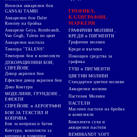
Японски акварелни бои
ГРАФИКА,
GANSAI TAMBI
КАЛИГРАФИЯ,
Акварелни бои Daler
МАРКЕРИ
Rowney на бройка
Акварели Goya, Rembrandt,
ГРАФИЧНИ МОЛИВИ ,
Van Gogh, Talens по цвят
КРЕДИ и ПИГМЕНТИ
Графични моливи
Акварелни мастила
Креди и въглени
Темпера "TALENS"
Темперни бои и комплекти
Помощни средства за
графика
ДЕКОРАЦИОННИ БОИ,
СПРЕЙОВЕ
ТУШ и ПИГМЕНТИ
Декор акрилни бои
ЦВЕТНИ МОЛИВИ
Ефектни декор акрилни бои
Стандартни цветни моливи
Деко Контури
Акварелни моливи
МОДЕЛИНИ, ГРУНДОВЕ ,
Пастелни Моливи
ЕФЕКТИ
ПАСТЕЛИ
СПРЕЙОВЕ и АЕРОГРАФИ
Маслени пастели на бройка
БОИ ЗА ТЕКСТИЛ И
и комплекти
КОПРИНА
Комплекти сухи и
Бои за коприна и батик
акварелни пастели
Контури, комплекти за
REMBRANDT SOFT
коприна и помощни