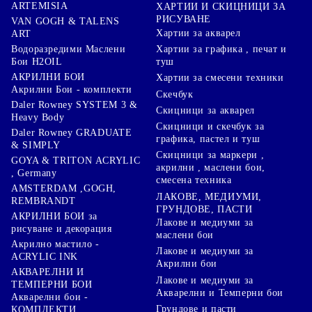
ARTEMISIA
ХАРТИИ И СКИЦНИЦИ ЗА
РИСУВАНЕ
VAN GOGH & TALENS
Хартии за акварел
ART
Хартии за графика , печат и
Водоразредими Маслени
туш
Бои H2OIL
АКРИЛНИ БОИ
Хартии за смесени техники
Акрилни Бои - комплекти
Скечбук
Daler Rowney SYSTEM 3 &
Скицници за акварел
Heavy Body
Скицници и скечбук за
Daler Rowney GRADUATE
графика, пастел и туш
& SIMPLY
Скицници за маркери ,
GOYA & TRITON АCRYLIC
акрилни , маслени бои,
, Germany
смесена техника
AMSTERDAM ,GOGH,
ЛАКОВЕ, МЕДИУМИ,
REMBRANDT
ГРУНДОВЕ, ПАСТИ
АКРИЛНИ БОИ за
Лакове и медиуми за
рисуване и декорация
маслени бои
Акрилно мастило -
Лакове и медиуми за
ACRYLIC INK
Акрилни бои
АКВАРЕЛНИ И
Лакове и медиуми за
ТЕМПЕРНИ БОИ
Акварелни и Темперни бои
Акварелни бои -
Грундове и пасти
КОМПЛЕКТИ