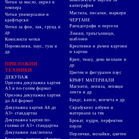
Четки за масло, акрил и
калиграфия
темпера
Мастила, писалки, маркери
Четки универсални и
ЧЕРТАНЕ
крафтърски
Рапидографи и пергели
Четки за фон, лак, грунд и
др.
Линии, триъгълници,
шаблони
Комплекти четки
Перомоливи, паус, туш и
Креативни и ръчни картони
др.
и хартии
Креп, тишу, деко велпапе и
ПРИЛОЖНИ
др.
ТЕХНИКИ
Цветен и фигурален паус
ДЕКУПАЖ
КРАФТ МАТЕРИАЛИ
Оризова декупажна хартия
Магнити, лепила, лепящи
А3 и по-голям формат
ленти и др.
Оризова декупажна хартия
Брадс, капси, копчета и др.
до А4 формат
Скрабукинг албуми и
Декупажна хартия А4 до
материали за тях
А3+ стандартна
Декупажна хартия по-
Брокат, пудри, перфектни
голяма от А3+ стандартна
перли
Декупажни лак/лепила
Перлички, мозайки, цветен