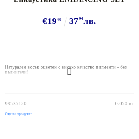
€19
37
94
лв.
40
Натурален восък оцветен с високо качество пигменти - без
пълнители!
99535120
0.050
кг
Оцени продукта