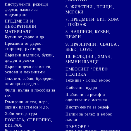
Инструменти, режещи
6. ЖИВОТНИ , ПТИЦИ ,
форми, лакове за
МОРСКИ
моделиране
7. ПРЕДМЕТИ, БИТ, ХОРА
ПРЕДМЕТИ И
, ПЕЙЗАЖ
ДЕКОРАТИВНИ
8. НАДПИСИ, БУКВИ,
МАТЕРИАЛИ
ЦИФРИ
Кутии от дърво и др.
Предмети от дърво,
9. ПРАЗНИЧНИ , СВАТБА ,
стиропор, pvc и др.
БЕБЕ , LOVE
Дървени надписи, букви,
10. КОЛЕДНИ , XMAS ,
цифри и рамки
ЗИМНИ ЩАНЦИ
Дървени деко елементи,
ЕМБОСИНГ / РЕЛЕФ
основи и механизми
ТЕХНИКА
Текстил, зебло, бродерия,
Техника - Топъл ембос
помощни средства
Ембосинг пудри
Филц, вълна и пособия за
Шаблони за релеф и
тях
оцветяване с мастила
Гумирани листи, пера,
Инструменти за релеф
шринк пластмаса и др.
Хоби литература
Папки за релеф и ембос
плочи
ПОЗЛАТА, СТЕНОПИС,
ВИТРАЖ
ПЪНЧОВЕ /
Бои за стенопис