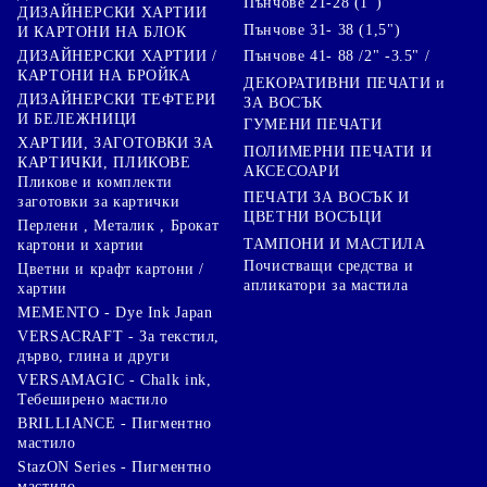
Пънчове 21-28 (1")
ДИЗАЙНЕРСКИ ХАРТИИ
Пънчове 31- 38 (1,5")
И КАРТОНИ НА БЛОК
Пънчове 41- 88 /2" -3.5" /
ДИЗАЙНЕРСКИ ХАРТИИ /
КАРТОНИ НА БРОЙКА
ДЕКОРАТИВНИ ПЕЧАТИ и
ДИЗАЙНЕРСКИ ТЕФТЕРИ
ЗА ВОСЪК
И БЕЛЕЖНИЦИ
ГУМЕНИ ПЕЧАТИ
ХАРТИИ, ЗАГОТОВКИ ЗА
ПОЛИМЕРНИ ПЕЧАТИ И
КАРТИЧКИ, ПЛИКОВЕ
АКСЕСОАРИ
Пликове и комплекти
ПЕЧАТИ ЗА ВОСЪК И
заготовки за картички
ЦВЕТНИ ВОСЪЦИ
Перлени , Металик , Брокат
ТАМПОНИ И МАСТИЛА
картони и хартии
Почистващи средства и
Цветни и крафт картони /
апликатори за мастила
хартии
MEMENTO - Dye Ink Japan
VERSACRAFT - За текстил,
дърво, глина и други
VERSAMAGIC - Chalk ink,
Тебеширено мастило
BRILLIANCE - Пигментно
мастило
StazON Series - Пигментно
мастило