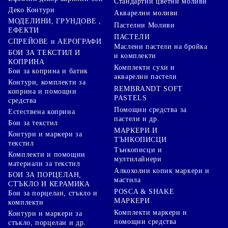
Стандартни цветни моливи
Деко Контури
Акварелни моливи
МОДЕЛИНИ, ГРУНДОВЕ ,
Пастелни Моливи
ЕФЕКТИ
ПАСТЕЛИ
СПРЕЙОВЕ и АЕРОГРАФИ
Маслени пастели на бройка
БОИ ЗА ТЕКСТИЛ И
и комплекти
КОПРИНА
Комплекти сухи и
Бои за коприна и батик
акварелни пастели
Контури, комплекти за
REMBRANDT SOFT
коприна и помощни
PASTELS
средства
Помощни средства за
Естествена коприна
пастели и др.
Бои за текстил
МАРКЕРИ И
Контури и маркери за
ТЪНКОПИСЦИ
текстил
Тънкописци и
Комплекти и помощни
мултилайнери
материали за текстил
Алкохолни копик маркери и
БОИ ЗА ПОРЦЕЛАН,
мастила
СТЪКЛО И КЕРАМИКА
POSCA & SHAKE
Бои за порцелан, стъкло и
МАРКЕРИ
комплекти
Комплекти маркери и
Контури и маркери за
помощни средства
стъкло, порцелан и др.