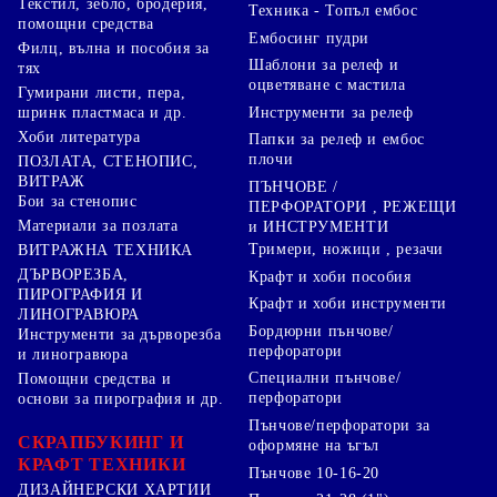
Текстил, зебло, бродерия,
Техника - Топъл ембос
помощни средства
Ембосинг пудри
Филц, вълна и пособия за
Шаблони за релеф и
тях
оцветяване с мастила
Гумирани листи, пера,
Инструменти за релеф
шринк пластмаса и др.
Хоби литература
Папки за релеф и ембос
плочи
ПОЗЛАТА, СТЕНОПИС,
ВИТРАЖ
ПЪНЧОВЕ /
Бои за стенопис
ПЕРФОРАТОРИ , РЕЖЕЩИ
Материали за позлата
и ИНСТРУМЕНТИ
Тримери, ножици , резачи
ВИТРАЖНА ТЕХНИКА
ДЪРВОРЕЗБА,
Крафт и хоби пособия
ПИРОГРАФИЯ И
Крафт и хоби инструменти
ЛИНОГРАВЮРА
Бордюрни пънчове/
Инструменти за дърворезба
перфоратори
и линогравюра
Специални пънчове/
Помощни средства и
перфоратори
основи за пирография и др.
Пънчове/перфоратори за
СКРАПБУКИНГ И
оформяне на ъгъл
КРАФТ ТЕХНИКИ
Пънчове 10-16-20
ДИЗАЙНЕРСКИ ХАРТИИ