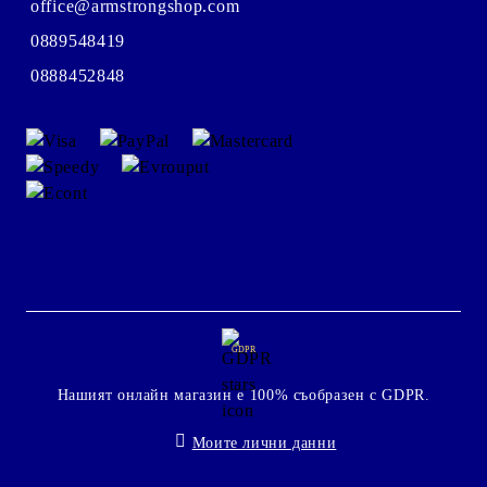
office@armstrongshop.com
0889548419
0888452848
GDPR
Нашият онлайн магазин е 100% съобразен с GDPR.
Моите лични данни