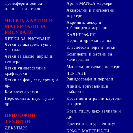
Арт и MANGA маркери
Трансферни бои за
порцелан и стъкло
Акварелни и пигментни
маркери
ЧЕТКИ, ХАРТИИ И
Акрилни, декор и
МАТЕРИАЛИ ЗА
тебеширени маркери
РИСУВАНЕ
КАЛИГРАФИЯ
ЧЕТКИ ЗА РИСУВАНЕ
Перца и дръжки за тях
Четки за акварел, туш ,
Класически пера и четки
мастила
Комплекти и хартии за
Четки за масло, акрил и
калиграфия
темпера
Мастила, писалки, маркери
Четки универсални и
ЧЕРТАНЕ
крафтърски
Рапидографи и пергели
Четки за фон, лак, грунд и
др.
Линии, триъгълници,
шаблони
Комплекти четки
Перомоливи, паус, туш и
Креативни и ръчни картони
др.
и хартии
Креп, тишу, деко велпапе и
ПРИЛОЖНИ
др.
ТЕХНИКИ
Цветен и фигурален паус
ДЕКУПАЖ
КРАФТ МАТЕРИАЛИ