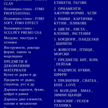
ЕТИКЕТИ, ТАГОВЕ
CLAY
2. ОРНАМЕНТИ ,
Полимерна глина - FIMO
АЖУРНИ ФОРМИ , ЪГЛИ
PROFESSIONAL
Полимерна глина - FIMO
3. РАМКИ , КАРТИЧКИ ,
SOFT, FIMO EFFECT
КУТИИ , ПЛИКОВЕ
Полимерна глина -
4. ЦВЕТЯ , ЛИСТА ,
SCULPEY PREMO USA
КЛОНКИ , РАСТЕНИЯ
Молдове, текстури и
5. БОРДЮРИ , ПАНДЕЛКИ
отливки
, ШИРИТИ
Инструменти, режещи
6. ЖИВОТНИ , ПТИЦИ ,
форми, лакове за
МОРСКИ
моделиране
7. ПРЕДМЕТИ, БИТ, ХОРА
ПРЕДМЕТИ И
, ПЕЙЗАЖ
ДЕКОРАТИВНИ
8. НАДПИСИ, БУКВИ,
МАТЕРИАЛИ
ЦИФРИ
Кутии от дърво и др.
Предмети от дърво,
9. ПРАЗНИЧНИ , СВАТБА ,
стиропор, pvc и др.
БЕБЕ , LOVE
Дървени надписи, букви,
10. КОЛЕДНИ , XMAS ,
цифри и рамки
ЗИМНИ ЩАНЦИ
Дървени деко елементи,
ЕМБОСИНГ / РЕЛЕФ
основи и механизми
ТЕХНИКА