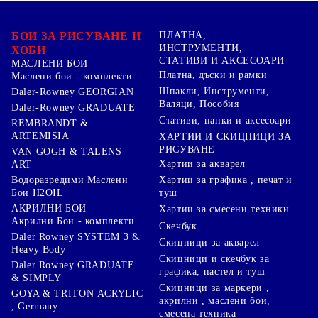
БОИ ЗА РИСУВАНЕ И
ПЛАТНА,
ИНСТРУМЕНТИ,
ХОБИ
СТАТИВИ И АКСЕСОАРИ
МАСЛЕНИ БОИ
Платна, дъски и рамки
Маслени бои - комплекти
Шпакли, Инструменти,
Daler-Rowney GEORGIAN
Валяци, Пособия
Daler-Rowney GRADUATE
Стативи, папки и аксесоари
REMBRANDT &
ARTEMISIA
ХАРТИИ И СКИЦНИЦИ ЗА
РИСУВАНЕ
VAN GOGH & TALENS
Хартии за акварел
ART
Хартии за графика , печат и
Водоразредими Маслени
туш
Бои H2OIL
АКРИЛНИ БОИ
Хартии за смесени техники
Акрилни Бои - комплекти
Скечбук
Daler Rowney SYSTEM 3 &
Скицници за акварел
Heavy Body
Скицници и скечбук за
Daler Rowney GRADUATE
графика, пастел и туш
& SIMPLY
Скицници за маркери ,
GOYA & TRITON АCRYLIC
акрилни , маслени бои,
, Germany
смесена техника