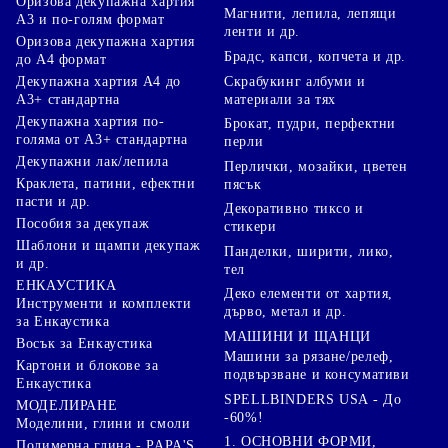
Оризова декупажна хартия
Магнити, лепила, лепящи
А3 и по-голям формат
ленти и др.
Оризова декупажна хартия
Брадс, капси, копчета и др.
до А4 формат
Скрабукинг албуми и
Декупажна хартия А4 до
материали за тях
А3+ стандартна
Декупажна хартия по-
Брокат, пудри, перфектни
голяма от А3+ стандартна
перли
Декупажни лак/лепила
Перлички, мозайки, цветен
Краклета, патини, ефектни
пясък
пасти и др.
Декоративно тиксо и
Пособия за декупаж
стикери
Шаблони и щампи декупаж
Панделки, ширити, лико,
и др.
тел
ЕНКАУСТИКА
Деко елементи от хартия,
Инструменти и комплекти
дърво, метал и др.
за Енкаустика
МАШИНИ И ЩАНЦИ
Восък за Енкаустика
Машини за рязане/релеф,
Картони и блокове за
подвързване и консумативи
Енкаустика
SPELLBINDERS USA - До
МОДЕЛИРАНЕ
-60%!
Моделини, глини и смоли
1. ОСНОВНИ ФОРМИ,
Полимерна глина - PAPA'S