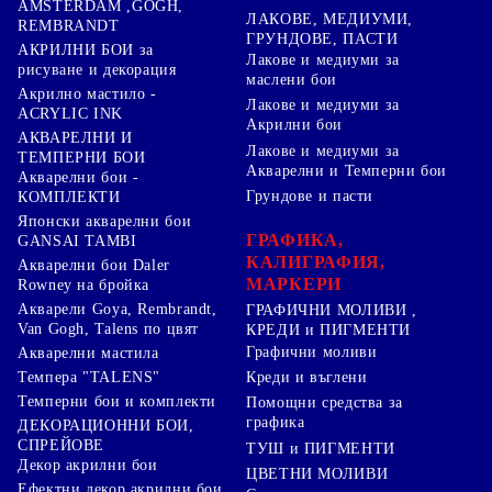
AMSTERDAM ,GOGH,
ЛАКОВЕ, МЕДИУМИ,
REMBRANDT
ГРУНДОВЕ, ПАСТИ
АКРИЛНИ БОИ за
Лакове и медиуми за
рисуване и декорация
маслени бои
Акрилно мастило -
Лакове и медиуми за
ACRYLIC INK
Акрилни бои
АКВАРЕЛНИ И
Лакове и медиуми за
ТЕМПЕРНИ БОИ
Акварелни и Темперни бои
Акварелни бои -
Грундове и пасти
КОМПЛЕКТИ
Японски акварелни бои
ГРАФИКА,
GANSAI TAMBI
КАЛИГРАФИЯ,
Акварелни бои Daler
МАРКЕРИ
Rowney на бройка
Акварели Goya, Rembrandt,
ГРАФИЧНИ МОЛИВИ ,
Van Gogh, Talens по цвят
КРЕДИ и ПИГМЕНТИ
Графични моливи
Акварелни мастила
Креди и въглени
Темпера "TALENS"
Темперни бои и комплекти
Помощни средства за
графика
ДЕКОРАЦИОННИ БОИ,
СПРЕЙОВЕ
ТУШ и ПИГМЕНТИ
Декор акрилни бои
ЦВЕТНИ МОЛИВИ
Ефектни декор акрилни бои