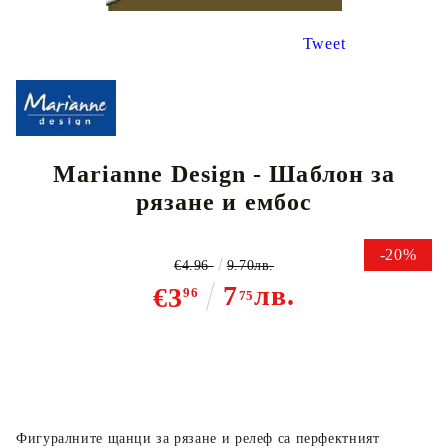
Tweet
Marianne Design - Шаблон за
рязане и ембос
-20%
€4.96
9.70лв.
7
лв.
€3
96
75
Фигуралните щанци за рязане и релеф са перфектният