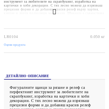
инструмент за любителите на скрапбукинг, изработка на
картички и хоби декорации. С тях лесно можеш да изрязваш
прецизни форми и да добавяш красив релеф върху хартия,
картон и други подходящи материали. Щанцата е съвместима
с повечето стандартни машини за изрязване и релеф, което я
прави удобна и универсална за употреба. Благодарение на
високото качество и детайлния дизайн, тя ще придаде
професионален и уникален вид на всеки твой проект.
LR0104
0.050
кг
Оцени продукта
ДЕТАЙЛНО ОПИСАНИЕ
Фигуралните щанци за рязане и релеф са
перфектният инструмент за любителите на
скрапбукинг, изработка на картички и хоби
декорации. С тях лесно можеш да изрязваш
прецизни форми и да добавяш красив релеф