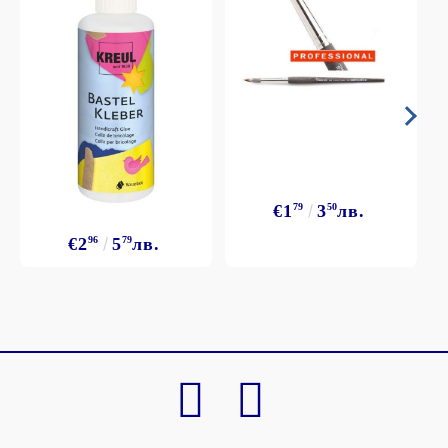
€1
79
3
50
лв.
€2
96
5
79
лв.