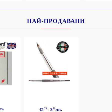
НАЙ-ПРОДАВАНИ
Моят профил
Вход
Регистрация
BGN
EUR
BG
EN
в.
€1
79
3
50
лв.