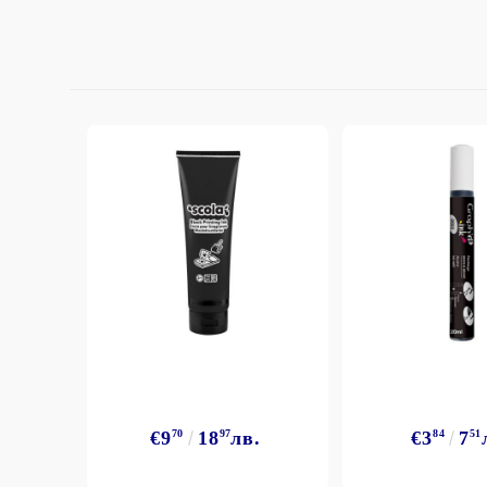
StazON Series - Пигментно мастило
DISTRESS - ДИСТРЕС
VERSAFINE & ARCHIVAL INK -
Super fine pigment & permanent ink
ALADIN IZINK Series - Pigment & Dye
French ink
Пигментни Мастила
ЕКСКЛУЗИВНИ, АЛКОХОЛНИ и
СПРЕЙ
€9
70
18
97
лв.
€3
84
7
51