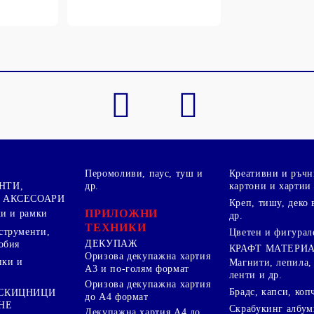
Перомоливи, паус, туш и
Креативни и ръчн
НТИ,
др.
картони и хартии
 АКСЕСОАРИ
Креп, тишу, деко 
ПРИЛОЖНИ
ки и рамки
др.
ТЕХНИКИ
струменти,
Цветен и фигурал
ДЕКУПАЖ
обия
КРАФТ МАТЕРИ
Оризова декупажна хартия
пки и
Магнити, лепила,
А3 и по-голям формат
ленти и др.
Оризова декупажна хартия
Брадс, капси, коп
 СКИЦНИЦИ
до А4 формат
НЕ
Скрабукинг албум
Декупажна хартия А4 до