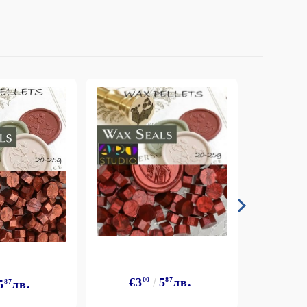
€3
00
5
87
лв.
5
87
лв.
€3