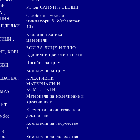
ВЕ
Ръчен САПУН и СВЕЩИ
А ,
Сглобяеми модели,
ЕНИЯ
миниатюри & Warhammer
ПАНДЕЛКИ
40k
Квилинг техника -
ТИЦИ ,
материали
БОИ ЗА ЛИЦЕ И ТЯЛО
ИТ, ХОРА
Единични цветове за грим
Пособия за грим
КВИ,
Комплекти за грим
СВАТБА ,
КРЕАТИВНИ
МАТЕРИАЛИ И
КОМПЛЕКТИ
MAS ,
Mатериали за моделиране и
креативност
ЛЕФ
Елементи за оцветяване и
декориране
ембос
Комплекти за творчество
3+
 и
ила
Комплекти за творчество