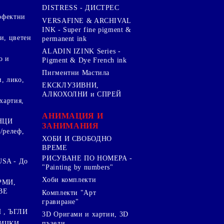
DISTRESS - ДИСТРЕС
ерфектни
VERSAFINE & ARCHIVAL
INK - Super fine pigment &
и, цветен
permanent ink
ALADIN IZINK Series -
о и
Pigment & Dye French ink
Пигментни Мастила
, лико,
ЕКСКЛУЗИВНИ,
АЛКОХОЛНИ и СПРЕЙ
хартия,
.
АНИМАЦИЯ И
НЦИ
ЗАНИМАНИЯ
/релеф,
ХОБИ И СВОБОДНО
ВРЕМЕ
РИСУВАНЕ ПО НОМЕРА -
SA - До
"Painting by numbers"
Хоби комплекти
РМИ,
ВЕ
Комплекти "Арт
гравиране"
, ЪГЛИ
3D Оригами и хартии, 3D
пъзели
ИЧКИ ,