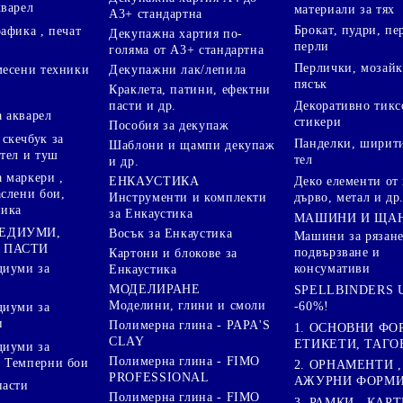
кварел
материали за тях
А3+ стандартна
Брокат, пудри, п
афика , печат
Декупажна хартия по-
перли
голяма от А3+ стандартна
Перлички, мозайк
Декупажни лак/лепила
месени техники
пясък
Краклета, патини, ефектни
пасти и др.
Декоративно тикс
 акварел
стикери
Пособия за декупаж
скечбук за
Панделки, ширити
Шаблони и щампи декупаж
стел и туш
тел
и др.
 маркери ,
Деко елементи от 
ЕНКАУСТИКА
аслени бои,
дърво, метал и др
Инструменти и комплекти
ника
за Енкаустика
МАШИНИ И ЩА
МЕДИУМИ,
Восък за Енкаустика
Машини за рязане
 ПАСТИ
подвързване и
Картони и блокове за
диуми за
консумативи
Енкаустика
МОДЕЛИРАНЕ
SPELLBINDERS U
Моделини, глини и смоли
-60%!
диуми за
и
Полимерна глина - PAPA'S
1. ОСНОВНИ ФО
CLAY
ЕТИКЕТИ, ТАГО
диуми за
Полимерна глина - FIMO
 Темперни бои
2. ОРНАМЕНТИ ,
PROFESSIONAL
АЖУРНИ ФОРМИ 
пасти
Полимерна глина - FIMO
3. РАМКИ , КАРТ