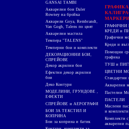
GANSAI TAMBI
ГРАФИКА
Акварелни бои Daler
КАЛИГРА
Rowney на бройка
МАРКЕР
Акварели Goya, Rembrandt,
ГРАФИЧНИ 
Van Gogh, Talens по цвят
КРЕДИ и 
Акварелни мастила
Графични м
Темпера "TALENS"
Креди и въг
Темперни бои и комплекти
Помощни сре
ДЕКОРАЦИОННИ БОИ,
графика
СПРЕЙОВЕ
ТУШ и ПИ
Декор акрилни бои
ЦВЕТНИ М
Ефектни декор акрилни
бои
Стандартни 
Деко Контури
Акварелни 
МОДЕЛИНИ, ГРУНДОВЕ ,
Пастелни М
ЕФЕКТИ
ПАСТЕЛИ
СПРЕЙОВЕ и АЕРОГРАФИ
Маслени пас
БОИ ЗА ТЕКСТИЛ И
и комплекти
КОПРИНА
Комплекти с
Бои за коприна и батик
акварелни п
Контури, комплекти за