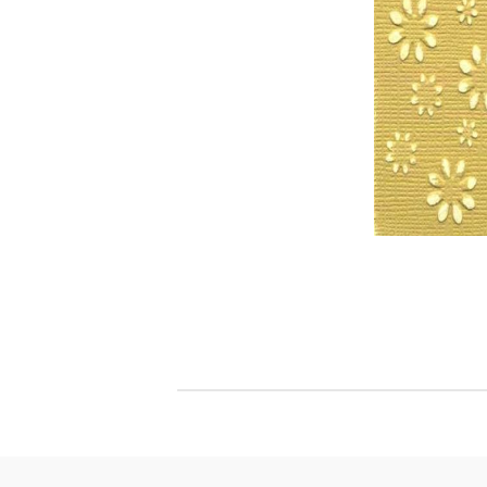
Филц, вълна и пособия за тях
Гумирани листи, пера, шринк пластмаса и др.
Хоби литература
ТАМПОНИ И МАСТИЛА
ДЕКОРАТ
ВОСЪК
Почистващи средства и апликатори за
ГУМЕНИ
мастила
ПОЛИМЕ
MEMENTO - Dye Ink Japan
АКСЕСО
VERSACRAFT - За текстил, дърво,
ПЕЧАТИ 
глина и други
ВОСЪЦИ
VERSAMAGIC - Chalk ink,
Тебеширено мастило
BRILLIANCE - Пигментно мастило