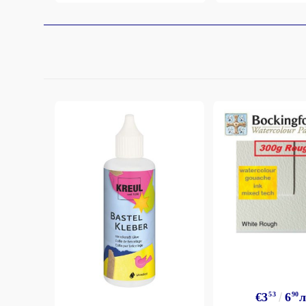
€3
53
6
90
л