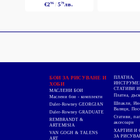
€2
96
5
79
лв.
БОИ ЗА РИСУВАНЕ И
ПЛАТНА,
ИНСТРУМЕ
ХОБИ
СТАТИВИ И
МАСЛЕНИ БОИ
Платна, дъс
Маслени бои - комплекти
Шпакли, Ин
Daler-Rowney GEORGIAN
Валяци, Пос
Daler-Rowney GRADUATE
Стативи, па
REMBRANDT &
аксесоари
ARTEMISIA
ХАРТИИ И
VAN GOGH & TALENS
ЗА РИСУВА
ART