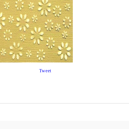
К
К
ИВНИ И ПЕЧАТИ ЗА
ХАРТИИ, ЗАГОТОВКИ ЗА
КАРТИЧКИ, ПЛИКОВЕ
 ПЕЧАТИ
Пликове и комплекти загото
Tweet
картички
РНИ ПЕЧАТИ И
АРИ
Перлени , Металик , Брокат 
хартии
ЗА ВОСЪК И ЦВЕТНИ
Цветни и крафт картони / х
Креативни и ръчни картони 
Креп, тишу, деко велпапе и д
Цветен и фигурален паус