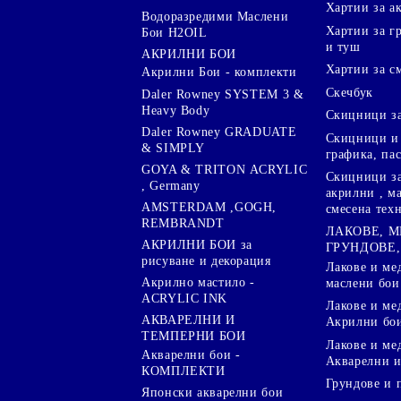
Хартии за а
Водоразредими Маслени
Хартии за гр
Бои H2OIL
и туш
АКРИЛНИ БОИ
Хартии за с
Акрилни Бои - комплекти
Скечбук
Daler Rowney SYSTEM 3 &
Heavy Body
Скицници за
Daler Rowney GRADUATE
Скицници и 
& SIMPLY
графика, па
GOYA & TRITON АCRYLIC
Скицници за
, Germany
акрилни , м
AMSTERDAM ,GOGH,
смесена тех
REMBRANDT
ЛАКОВЕ, 
АКРИЛНИ БОИ за
ГРУНДОВЕ,
рисуване и декорация
Лакове и ме
Акрилно мастило -
маслени бои
ACRYLIC INK
Лакове и ме
АКВАРЕЛНИ И
Акрилни бо
ТЕМПЕРНИ БОИ
Лакове и ме
Акварелни бои -
Акварелни и
КОМПЛЕКТИ
Грундове и 
Японски акварелни бои