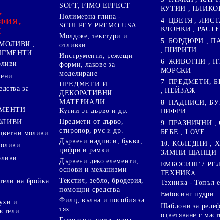
SOFT, FIMO EFFECT
КУТИИ , ПЛИКО
,
Полимерна глина -
4. ЦВЕТЯ , ЛИСТ
ФИЯ,
SCULPEY PREMO USA
КЛОНКИ , РАСТ
И
Молдове, текстури и
5. БОРДЮРИ , 
МОЛИВИ ,
отливки
, ШИРИТИ
ПИГМЕНТИ
Инструменти, режещи
6. ЖИВОТНИ , П
оливи
форми, лакове за
МОРСКИ
моделиране
лени
7. ПРЕДМЕТИ, Б
ПРЕДМЕТИ И
дства за
, ПЕЙЗАЖ
ДЕКОРАТИВНИ
МАТЕРИАЛИ
8. НАДПИСИ, БУ
ГМЕНТИ
Кутии от дърво и др.
ЦИФРИ
Предмети от дърво,
ОЛИВИ
9. ПРАЗНИЧНИ , 
стиропор, pvc и др.
БЕБЕ , LOVE
цветни моливи
Дървени надписи, букви,
10. КОЛЕДНИ , X
моливи
цифри и рамки
ЗИМНИ ЩАНЦИ
оливи
Дървени деко елементи,
ЕМБОСИНГ / РЕ
основи и механизми
ТЕХНИКА
Текстил, зебло, бродерия,
тели на бройка
Техника - Топъл 
помощни средства
Ембосинг пудри
Филц, вълна и пособия за
ухи и
Шаблони за релеф
тях
астели
оцветяване с маст
Гумирани листи, пера,