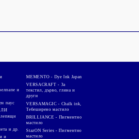
и
MEMENTO - Dye Ink Japan
VERSACRAFT - За
велпапе и
текстил, дърво, глина и
други
ен паус
VERSAMAGIC - Chalk ink,
Тебеширено мастило
АЛИ
 лепящи
BRILLIANCE - Пигментно
мастило
чета и др.
StazON Series - Пигментно
мастило
и и