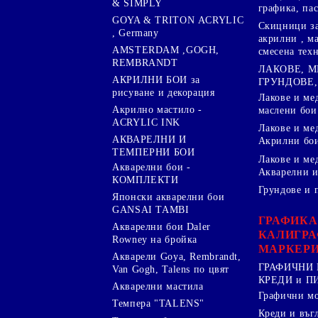
& SIMPLY
графика, па
GOYA & TRITON АCRYLIC
Скицници за
, Germany
акрилни , м
AMSTERDAM ,GOGH,
смесена тех
REMBRANDT
ЛАКОВЕ, 
АКРИЛНИ БОИ за
ГРУНДОВЕ,
рисуване и декорация
Лакове и ме
Акрилно мастило -
маслени бои
ACRYLIC INK
Лакове и ме
АКВАРЕЛНИ И
Акрилни бо
ТЕМПЕРНИ БОИ
Лакове и ме
Акварелни бои -
Акварелни и
КОМПЛЕКТИ
Грундове и 
Японски акварелни бои
GANSAI TAMBI
ГРАФИКА
Акварелни бои Daler
КАЛИГРА
Rowney на бройка
МАРКЕР
Акварели Goya, Rembrandt,
ГРАФИЧНИ 
Van Gogh, Talens по цвят
КРЕДИ и 
Акварелни мастила
Графични м
Темпера "TALENS"
Креди и въг