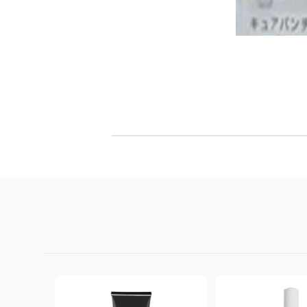
Филц, вълна и пособия за тях
Гумирани листи, пера, шринк пластмаса и др.
Хоби литература
ТАМПОНИ И МАСТИЛА
ДЕКОРАТ
ВОСЪК
Почистващи средства и апликатори за
ГУМЕНИ
мастила
ПОЛИМЕ
MEMENTO - Dye Ink Japan
АКСЕСО
VERSACRAFT - За текстил, дърво,
ПЕЧАТИ 
глина и други
ВОСЪЦИ
VERSAMAGIC - Chalk ink,
Тебеширено мастило
BRILLIANCE - Пигментно мастило