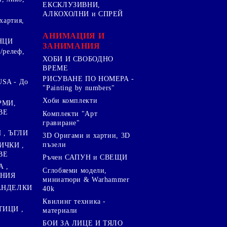
ЕКСКЛУЗИВНИ,
АЛКОХОЛНИ и СПРЕЙ
хартия,
.
АНИМАЦИЯ И
НЦИ
ЗАНИМАНИЯ
/релеф,
ХОБИ И СВОБОДНО
ВРЕМЕ
РИСУВАНЕ ПО НОМЕРА -
SA - До
"Painting by numbers"
Хоби комплекти
РМИ,
ВЕ
Комплекти "Арт
гравиране"
, ЪГЛИ
3D Оригами и хартии, 3D
пъзели
ИЧКИ ,
ВЕ
Ръчен САПУН и СВЕЩИ
А ,
Сглобяеми модели,
ЕНИЯ
миниатюри & Warhammer
ПАНДЕЛКИ
40k
Квилинг техника -
ТИЦИ ,
материали
БОИ ЗА ЛИЦЕ И ТЯЛО