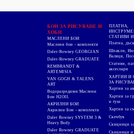
БОИ ЗА РИСУВАНЕ И
ПЛАТНА,
ИНСТРУМЕ
ХОБИ
СТАТИВИ И
МАСЛЕНИ БОИ
Платна, дъс
Маслени бои - комплекти
Шпакли, Ин
Daler-Rowney GEORGIAN
Валяци, Пос
Daler-Rowney GRADUATE
Стативи, па
REMBRANDT &
аксесоари
ARTEMISIA
ХАРТИИ И
VAN GOGH & TALENS
ЗА РИСУВА
ART
Хартии за а
Водоразредими Маслени
Хартии за гр
Бои H2OIL
и туш
АКРИЛНИ БОИ
Хартии за с
Акрилни Бои - комплекти
Скечбук
Daler Rowney SYSTEM 3 &
Heavy Body
Скицници за
Daler Rowney GRADUATE
Скицници и 