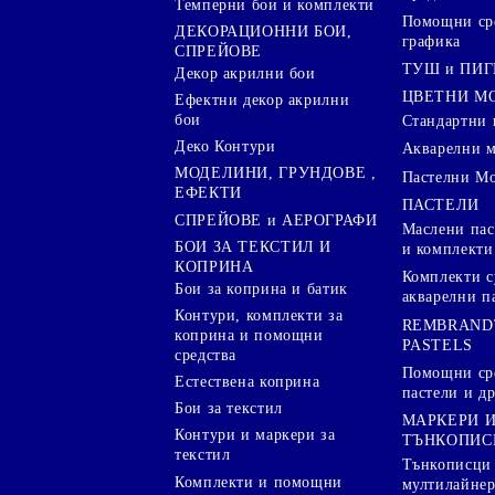
Темперни бои и комплекти
Помощни сре
ДЕКОРАЦИОННИ БОИ,
графика
СПРЕЙОВЕ
ТУШ и ПИ
Декор акрилни бои
ЦВЕТНИ М
Ефектни декор акрилни
бои
Стандартни 
Деко Контури
Акварелни 
МОДЕЛИНИ, ГРУНДОВЕ ,
Пастелни М
ЕФЕКТИ
ПАСТЕЛИ
СПРЕЙОВЕ и АЕРОГРАФИ
Маслени пас
БОИ ЗА ТЕКСТИЛ И
и комплекти
КОПРИНА
Комплекти с
Бои за коприна и батик
акварелни п
Контури, комплекти за
REMBRAND
коприна и помощни
PASTELS
средства
Помощни сре
Естествена коприна
пастели и др
Бои за текстил
МАРКЕРИ 
Контури и маркери за
ТЪНКОПИС
текстил
Тънкописци
Комплекти и помощни
мултилайне