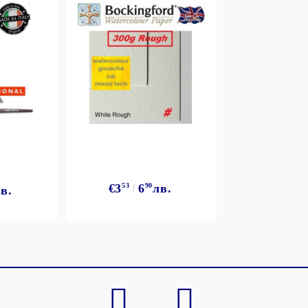
Моят профил
Вход
Регистрация
€3
53
6
90
лв.
в.
BGN
EUR
BG
EN