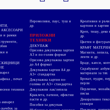
Перомоливи, паус, туш и
Креативни и ръчн
НТИ,
др.
картони и хартии
 АКСЕСОАРИ
Креп, тишу, деко 
ПРИЛОЖНИ
ки и рамки
др.
ТЕХНИКИ
струменти,
Цветен и фигурал
ДЕКУПАЖ
обия
КРАФТ МАТЕРИ
Оризова декупажна хартия
пки и
Магнити, лепила,
А3 и по-голям формат
ленти и др.
Оризова декупажна хартия
Брадс, капси, коп
 СКИЦНИЦИ
до А4 формат
НЕ
Скрабукинг албум
Декупажна хартия А4 до
кварел
материали за тях
А3+ стандартна
Брокат, пудри, п
афика , печат
Декупажна хартия по-
перли
голяма от А3+ стандартна
Перлички, мозайк
Декупажни лак/лепила
месени техники
пясък
Краклета, патини, ефектни
пасти и др.
Декоративно тикс
 акварел
стикери
Пособия за декупаж
скечбук за
Панделки, ширити