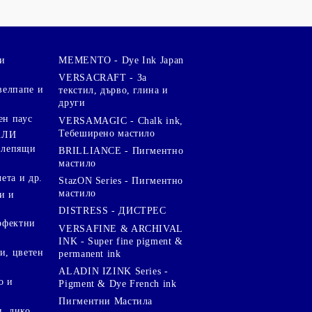
и
MEMENTO - Dye Ink Japan
VERSACRAFT - За
велпапе и
текстил, дърво, глина и
други
ен паус
VERSAMAGIC - Chalk ink,
Тебеширено мастило
АЛИ
 лепящи
BRILLIANCE - Пигментно
мастило
чета и др.
StazON Series - Пигментно
мастило
и и
DISTRESS - ДИСТРЕС
ерфектни
VERSAFINE & ARCHIVAL
INK - Super fine pigment &
и, цветен
permanent ink
ALADIN IZINK Series -
о и
Pigment & Dye French ink
Пигментни Мастила
, лико,