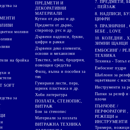
7. ПРЕДМЕТИ, Б
ПРЕДМЕТИ И
дства за
, ПЕЙЗАЖ
ДЕКОРАТИВНИ
МАТЕРИАЛИ
8. НАДПИСИ, БУ
ГМЕНТИ
Кутии от дърво и др.
ЦИФРИ
Предмети от дърво,
ОЛИВИ
9. ПРАЗНИЧНИ , 
стиропор, pvc и др.
БЕБЕ , LOVE
цветни моливи
Дървени надписи, букви,
10. КОЛЕДНИ , X
моливи
цифри и рамки
ЗИМНИ ЩАНЦИ
оливи
Дървени деко елементи,
ЕМБОСИНГ / РЕ
основи и механизми
ТЕХНИКА
Текстил, зебло, бродерия,
тели на бройка
Техника - Топъл 
помощни средства
Ембосинг пудри
Филц, вълна и пособия за
ухи и
Шаблони за релеф
тях
астели
оцветяване с маст
Гумирани листи, пера,
T SOFT
Инструменти за р
шринк пластмаса и др.
Папки за релеф и
Хоби литература
дства за
плочи
ПОЗЛАТА, СТЕНОПИС,
.
ПЪНЧОВЕ /
ВИТРАЖ
И
ПЕРФОРАТОРИ ,
Бои за стенопис
ЦИ
РЕЖЕЩИ и
Материали за позлата
ИНСТРУМЕНТИ
 и
ВИТРАЖНА ТЕХНИКА
ри
Тримери, ножици 