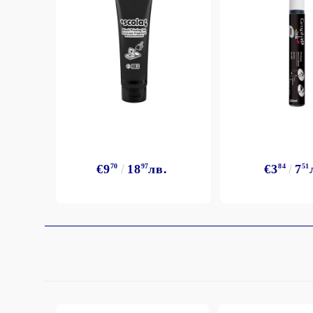
StazON Series - Пигментно мастило
DISTRESS - ДИСТРЕС
VERSAFINE & ARCHIVAL INK -
Super fine pigment & permanent ink
ALADIN IZINK Series - Pigment & Dye
French ink
Пигментни Мастила
ЕКСКЛУЗИВНИ, АЛКОХОЛНИ и
СПРЕЙ
€9
70
18
97
лв.
€3
84
7
51