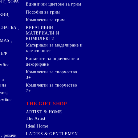
ИТ, ХОРА
Единични цветове за грим
Пособия за грим
КВИ,
Комплекти за грим
СВАТБА ,
КРЕАТИВНИ
МАТЕРИАЛИ И
КОМПЛЕКТИ
MAS ,
Mатериали за моделиране и
креативност
ЛЕФ
Елементи за оцветяване и
декориране
ембос
Комплекти за творчество
3+
 и
ила
Комплекти за творчество
7+
елеф
 ембос
THE GIFT SHOP
ARTIST & HOME
The Artist
Ideal Home
LADIES & GENTLEMEN
, резачи