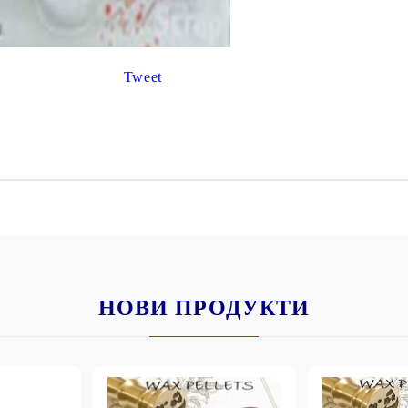
К
К
Tweet
ИВНИ И ПЕЧАТИ ЗА
ХАРТИИ, ЗАГОТОВКИ ЗА
КАРТИЧКИ, ПЛИКОВЕ
 ПЕЧАТИ
Пликове и комплекти загото
картички
РНИ ПЕЧАТИ И
АРИ
Перлени , Металик , Брокат 
хартии
ЗА ВОСЪК И ЦВЕТНИ
НОВИ ПРОДУКТИ
Цветни и крафт картони / х
Креативни и ръчни картони 
Креп, тишу, деко велпапе и д
Цветен и фигурален паус