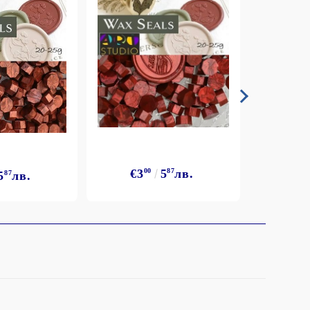
€3
€3
00
5
87
лв.
5
87
лв.