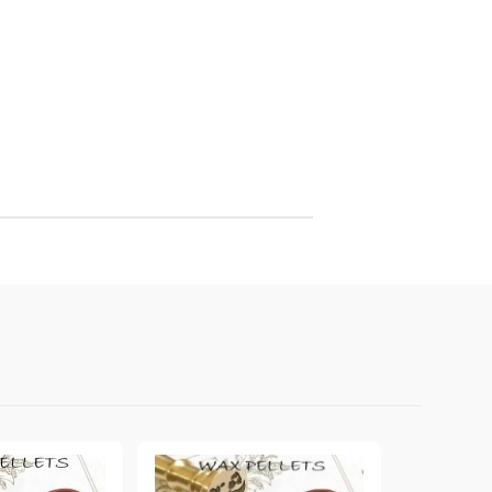
онтури и маркери за текстил
LOVE
омплекти и помощни материали за текстил
10. КОЛЕДНИ , XMAS , ЗИМНИ
ЩАНЦИ
ЕМБОСИНГ / РЕЛЕФ ТЕХНИКА
вки за
Техника - Топъл ембос
Ембосинг пудри
картони и
Шаблони за релеф и оцветяване с
мастила
артии
Инструменти за релеф
и хартии
Папки за релеф и ембос плочи
р.