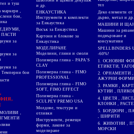
Шаблони и щампи декупаж
стел и туш
тел
и др.
 маркери ,
Деко елементи от 
ЕНКАУСТИКА
аслени бои,
дърво, метал и др
Инструменти и комплекти
ника
за Енкаустика
МАШИНИ И ЩА
МЕДИУМИ,
Восък за Енкаустика
Машини за рязане
 ПАСТИ
подвързване и
Картони и блокове за
диуми за
консумативи
Енкаустика
МОДЕЛИРАНЕ
SPELLBINDERS U
Моделини, глини и смоли
-60%!
диуми за
и
Полимерна глина - PAPA'S
1. ОСНОВНИ ФО
CLAY
ЕТИКЕТИ, ТАГО
диуми за
Полимерна глина - FIMO
 Темперни бои
2. ОРНАМЕНТИ ,
PROFESSIONAL
АЖУРНИ ФОРМИ 
пасти
Полимерна глина - FIMO
3. РАМКИ , КАРТ
SOFT, FIMO EFFECT
КУТИИ , ПЛИКО
,
Полимерна глина -
4. ЦВЕТЯ , ЛИСТ
ФИЯ,
SCULPEY PREMO USA
КЛОНКИ , РАСТ
И
Молдове, текстури и
5. БОРДЮРИ , 
МОЛИВИ ,
отливки
, ШИРИТИ
ПИГМЕНТИ
Инструменти, режещи
6. ЖИВОТНИ , П
оливи
форми, лакове за
МОРСКИ
моделиране
лени