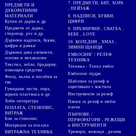
7. ПРЕДМЕТИ, БИТ, ХОРА
ПРЕДМЕТИ И
, ПЕЙЗАЖ
ДЕКОРАТИВНИ
8. НАДПИСИ, БУКВИ,
МАТЕРИАЛИ
ЦИФРИ
Кутии от дърво и др.
Предмети от дърво,
9. ПРАЗНИЧНИ , СВАТБА ,
стиропор, pvc и др.
БЕБЕ , LOVE
Дървени надписи, букви,
10. КОЛЕДНИ , XMAS ,
цифри и рамки
ЗИМНИ ЩАНЦИ
Дървени деко елементи,
ЕМБОСИНГ / РЕЛЕФ
основи и механизми
ТЕХНИКА
Текстил, зебло, бродерия,
Техника - Топъл ембос
помощни средства
Ембосинг пудри
Филц, вълна и пособия за
Шаблони за релеф и
тях
оцветяване с мастила
Гумирани листи, пера,
Инструменти за релеф
шринк пластмаса и др.
Хоби литература
Папки за релеф и ембос
плочи
ПОЗЛАТА, СТЕНОПИС,
ВИТРАЖ
ПЪНЧОВЕ /
Бои за стенопис
ПЕРФОРАТОРИ , РЕЖЕЩИ
Материали за позлата
и ИНСТРУМЕНТИ
Тримери, ножици , резачи
ВИТРАЖНА ТЕХНИКА