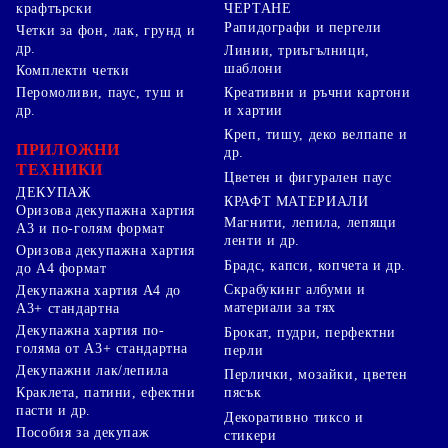
ЧЕРТАНЕ
крафтърски
Рапидографи и пергели
Четки за фон, лак, грунд и
др.
Линии, триъгълници,
шаблони
Комплекти четки
Перомоливи, паус, туш и
Креативни и ръчни картони
др.
и хартии
Креп, тишу, деко велпапе и
ПРИЛОЖНИ
др.
ТЕХНИКИ
Цветен и фигурален паус
ДЕКУПАЖ
КРАФТ МАТЕРИАЛИ
Оризова декупажна хартия
Магнити, лепила, лепящи
А3 и по-голям формат
ленти и др.
Оризова декупажна хартия
Брадс, капси, копчета и др.
до А4 формат
Скрабукинг албуми и
Декупажна хартия А4 до
материали за тях
А3+ стандартна
Декупажна хартия по-
Брокат, пудри, перфектни
голяма от А3+ стандартна
перли
Декупажни лак/лепила
Перлички, мозайки, цветен
Краклета, патини, ефектни
пясък
пасти и др.
Декоративно тиксо и
Пособия за декупаж
стикери