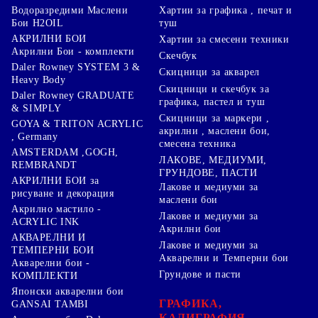
Хартии за графика , печат и
Водоразредими Маслени
туш
Бои H2OIL
АКРИЛНИ БОИ
Хартии за смесени техники
Акрилни Бои - комплекти
Скечбук
Daler Rowney SYSTEM 3 &
Скицници за акварел
Heavy Body
Скицници и скечбук за
Daler Rowney GRADUATE
графика, пастел и туш
& SIMPLY
Скицници за маркери ,
GOYA & TRITON АCRYLIC
акрилни , маслени бои,
, Germany
смесена техника
AMSTERDAM ,GOGH,
ЛАКОВЕ, МЕДИУМИ,
REMBRANDT
ГРУНДОВЕ, ПАСТИ
АКРИЛНИ БОИ за
Лакове и медиуми за
рисуване и декорация
маслени бои
Акрилно мастило -
Лакове и медиуми за
ACRYLIC INK
Акрилни бои
АКВАРЕЛНИ И
Лакове и медиуми за
ТЕМПЕРНИ БОИ
Акварелни и Темперни бои
Акварелни бои -
Грундове и пасти
КОМПЛЕКТИ
Японски акварелни бои
ГРАФИКА,
GANSAI TAMBI
КАЛИГРАФИЯ,