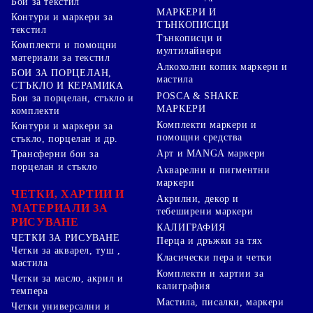
Бои за текстил
МАРКЕРИ И
Контури и маркери за
ТЪНКОПИСЦИ
текстил
Тънкописци и
Комплекти и помощни
мултилайнери
материали за текстил
Алкохолни копик маркери и
БОИ ЗА ПОРЦЕЛАН,
мастила
СТЪКЛО И КЕРАМИКА
POSCA & SHAKE
Бои за порцелан, стъкло и
МАРКЕРИ
комплекти
Комплекти маркери и
Контури и маркери за
помощни средства
стъкло, порцелан и др.
Арт и MANGA маркери
Трансферни бои за
порцелан и стъкло
Акварелни и пигментни
маркери
ЧЕТКИ, ХАРТИИ И
Акрилни, декор и
МАТЕРИАЛИ ЗА
тебеширени маркери
РИСУВАНЕ
КАЛИГРАФИЯ
ЧЕТКИ ЗА РИСУВАНЕ
Перца и дръжки за тях
Четки за акварел, туш ,
Класически пера и четки
мастила
Комплекти и хартии за
Четки за масло, акрил и
калиграфия
темпера
Мастила, писалки, маркери
Четки универсални и