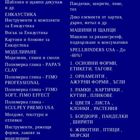
Шаблони и щампи декупаж
Панделки, ширити, лико,
и др.
тел
ЕНКАУСТИКА
Деко елементи от хартия,
Инструменти и комплекти
дърво, метал и др.
за Енкаустика
МАШИНИ И ЩАНЦИ
Восък за Енкаустика
Машини за рязане/релеф,
Картони и блокове за
подвързване и консумативи
Енкаустика
SPELLBINDERS USA - До
МОДЕЛИРАНЕ
-60%!
Моделини, глини и смоли
1. ОСНОВНИ ФОРМИ,
Полимерна глина - PAPA'S
ЕТИКЕТИ, ТАГОВЕ
CLAY
2. ОРНАМЕНТИ ,
Полимерна глина - FIMO
АЖУРНИ ФОРМИ , ЪГЛИ
PROFESSIONAL
Полимерна глина - FIMO
3. РАМКИ , КАРТИЧКИ ,
SOFT, FIMO EFFECT
КУТИИ , ПЛИКОВЕ
Полимерна глина -
4. ЦВЕТЯ , ЛИСТА ,
SCULPEY PREMO USA
КЛОНКИ , РАСТЕНИЯ
Молдове, текстури и
5. БОРДЮРИ , ПАНДЕЛКИ
отливки
, ШИРИТИ
Инструменти, режещи
6. ЖИВОТНИ , ПТИЦИ ,
форми, лакове за
МОРСКИ
моделиране