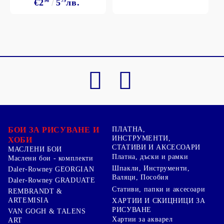
€2
96
5
79
лв.
БОИ ЗА РИСУВАНЕ И
ПЛАТНА,
ИНСТРУМЕНТИ,
ХОБИ
СТАТИВИ И АКСЕСОАРИ
МАСЛЕНИ БОИ
Платна, дъски и рамки
Маслени бои - комплекти
Шпакли, Инструменти,
Daler-Rowney GEORGIAN
Валяци, Пособия
Daler-Rowney GRADUATE
Стативи, папки и аксесоари
REMBRANDT &
ARTEMISIA
ХАРТИИ И СКИЦНИЦИ ЗА
РИСУВАНЕ
VAN GOGH & TALENS
Хартии за акварел
ART