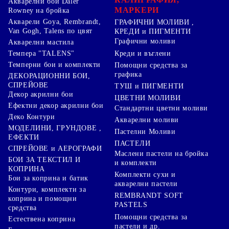
Акварелни бои Daler
МАРКЕРИ
Rowney на бройка
Акварели Goya, Rembrandt,
ГРАФИЧНИ МОЛИВИ ,
Van Gogh, Talens по цвят
КРЕДИ и ПИГМЕНТИ
Графични моливи
Акварелни мастила
Креди и въглени
Темпера "TALENS"
Темперни бои и комплекти
Помощни средства за
графика
ДЕКОРАЦИОННИ БОИ,
СПРЕЙОВЕ
ТУШ и ПИГМЕНТИ
Декор акрилни бои
ЦВЕТНИ МОЛИВИ
Ефектни декор акрилни бои
Стандартни цветни моливи
Деко Контури
Акварелни моливи
МОДЕЛИНИ, ГРУНДОВЕ ,
Пастелни Моливи
ЕФЕКТИ
ПАСТЕЛИ
СПРЕЙОВЕ и АЕРОГРАФИ
Маслени пастели на бройка
БОИ ЗА ТЕКСТИЛ И
и комплекти
КОПРИНА
Комплекти сухи и
Бои за коприна и батик
акварелни пастели
Контури, комплекти за
REMBRANDT SOFT
коприна и помощни
PASTELS
средства
Помощни средства за
Естествена коприна
пастели и др.