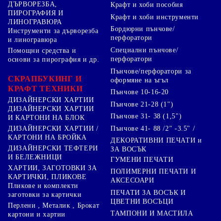
ДЪРВОРЕЗБА,
Крафт и хоби пособия
ПИРОГРАФИЯ И
Крафт и хоби инструменти
ЛИНОГРАВЮРА
Бордюрни пънчове/
Инструменти за дърворезба
перфоратори
и линогравюра
Специални пънчове/
Помощни средства и
перфоратори
основи за пирография и др.
Пънчове/перфоратори за
СКРАПБУКИНГ И
оформяне на ъгъл
КРАФТ ТЕХНИКИ
Пънчове 10-16-20
ДИЗАЙНЕРСКИ ХАРТИИ
Пънчове 21-28 (1")
ДИЗАЙНЕРСКИ ХАРТИИ
Пънчове 31- 38 (1,5")
И КАРТОНИ НА БЛОК
Пънчове 41- 88 /2" -3.5" /
ДИЗАЙНЕРСКИ ХАРТИИ /
КАРТОНИ НА БРОЙКА
ДЕКОРАТИВНИ ПЕЧАТИ и
ДИЗАЙНЕРСКИ ТЕФТЕРИ
ЗА ВОСЪК
И БЕЛЕЖНИЦИ
ГУМЕНИ ПЕЧАТИ
ХАРТИИ, ЗАГОТОВКИ ЗА
ПОЛИМЕРНИ ПЕЧАТИ И
КАРТИЧКИ, ПЛИКОВЕ
АКСЕСОАРИ
Пликове и комплекти
ПЕЧАТИ ЗА ВОСЪК И
заготовки за картички
ЦВЕТНИ ВОСЪЦИ
Перлени , Металик , Брокат
ТАМПОНИ И МАСТИЛА
картони и хартии