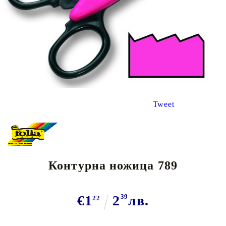
Tweet
Контурна ножица 789
€1
2
39
лв.
22