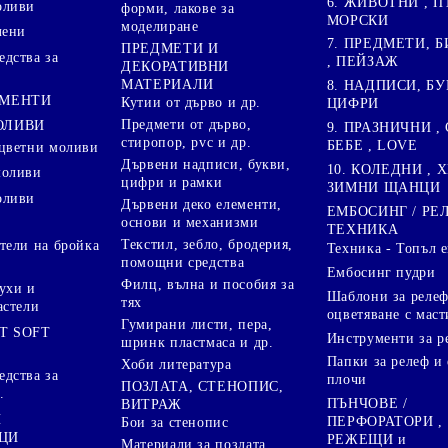
6. ЖИВОТНИ , П
оливи
форми, лакове за
МОРСКИ
моделиране
лени
7. ПРЕДМЕТИ, Б
ПРЕДМЕТИ И
дства за
, ПЕЙЗАЖ
ДЕКОРАТИВНИ
МАТЕРИАЛИ
8. НАДПИСИ, БУ
ГМЕНТИ
Кутии от дърво и др.
ЦИФРИ
Предмети от дърво,
ОЛИВИ
9. ПРАЗНИЧНИ , 
стиропор, pvc и др.
БЕБЕ , LOVE
цветни моливи
Дървени надписи, букви,
10. КОЛЕДНИ , X
моливи
цифри и рамки
ЗИМНИ ЩАНЦИ
оливи
Дървени деко елементи,
ЕМБОСИНГ / РЕ
основи и механизми
ТЕХНИКА
Текстил, зебло, бродерия,
тели на бройка
Техника - Топъл 
помощни средства
Ембосинг пудри
Филц, вълна и пособия за
ухи и
Шаблони за релеф
тях
астели
оцветяване с маст
Гумирани листи, пера,
T SOFT
Инструменти за р
шринк пластмаса и др.
Папки за релеф и
Хоби литература
дства за
плочи
ПОЗЛАТА, СТЕНОПИС,
.
ПЪНЧОВЕ /
ВИТРАЖ
И
ПЕРФОРАТОРИ ,
Бои за стенопис
ЦИ
РЕЖЕЩИ и
Материали за позлата