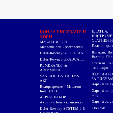
БОИ ЗА РИСУВАНЕ И
ПЛАТНА,
ИНСТРУМЕ
ХОБИ
СТАТИВИ И
МАСЛЕНИ БОИ
Платна, дъс
Маслени бои - комплекти
Шпакли, Ин
Daler-Rowney GEORGIAN
Валяци, Пос
Daler-Rowney GRADUATE
Стативи, па
REMBRANDT &
аксесоари
ARTEMISIA
ХАРТИИ И
VAN GOGH & TALENS
ЗА РИСУВА
ART
Хартии за а
Водоразредими Маслени
Хартии за гр
Бои H2OIL
и туш
АКРИЛНИ БОИ
Хартии за с
Акрилни Бои - комплекти
Скечбук
Daler Rowney SYSTEM 3 &