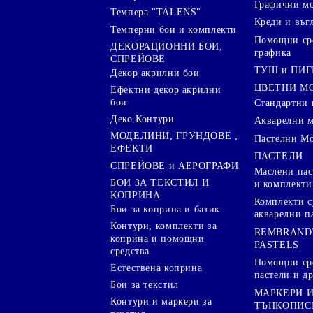
Графични м
Темпера "TALENS"
Креди и въг
Темперни бои и комплекти
Помощни сре
ДЕКОРАЦИОННИ БОИ,
графика
СПРЕЙОВЕ
ТУШ и ПИ
Декор акрилни бои
ЦВЕТНИ М
Ефектни декор акрилни
бои
Стандартни 
Деко Контури
Акварелни 
МОДЕЛИНИ, ГРУНДОВЕ ,
Пастелни М
ЕФЕКТИ
ПАСТЕЛИ
СПРЕЙОВЕ и АЕРОГРАФИ
Маслени пас
БОИ ЗА ТЕКСТИЛ И
и комплекти
КОПРИНА
Комплекти с
Бои за коприна и батик
акварелни п
Контури, комплекти за
REMBRAND
коприна и помощни
PASTELS
средства
Помощни сре
Естествена коприна
пастели и др
Бои за текстил
МАРКЕРИ 
Контури и маркери за
ТЪНКОПИС