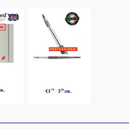
Моят профил
Вход
Регистрация
BGN
EUR
в.
€1
79
3
50
лв.
BG
EN