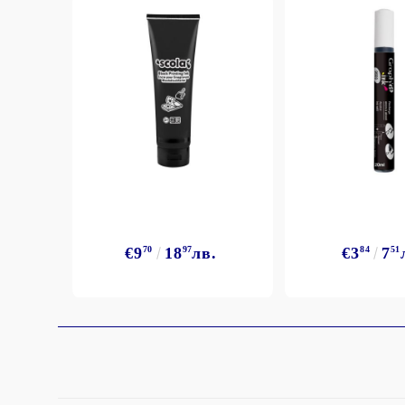
StazON Series - Пигментно мастило
DISTRESS - ДИСТРЕС
VERSAFINE & ARCHIVAL INK -
Super fine pigment & permanent ink
ALADIN IZINK Series - Pigment & Dye
French ink
Пигментни Мастила
ЕКСКЛУЗИВНИ, АЛКОХОЛНИ и
СПРЕЙ
€9
70
18
97
лв.
€3
84
7
51