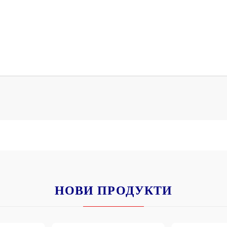
К
К
ИВНИ И ПЕЧАТИ ЗА
ХАРТИИ, ЗАГОТОВКИ ЗА
КАРТИЧКИ, ПЛИКОВЕ
 ПЕЧАТИ
Пликове и комплекти загото
картички
РНИ ПЕЧАТИ И
АРИ
Перлени , Металик , Брокат 
хартии
ЗА ВОСЪК И ЦВЕТНИ
Цветни и крафт картони / х
НОВИ ПРОДУКТИ
Креативни и ръчни картони 
Креп, тишу, деко велпапе и д
Цветен и фигурален паус