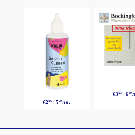
€3
53
6
90
л
€2
96
5
79
лв.