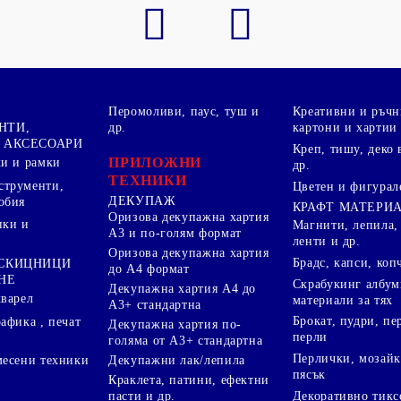
Перомоливи, паус, туш и
Креативни и ръчн
НТИ,
др.
картони и хартии
 АКСЕСОАРИ
Креп, тишу, деко 
ПРИЛОЖНИ
ки и рамки
др.
ТЕХНИКИ
струменти,
Цветен и фигурал
ДЕКУПАЖ
обия
КРАФТ МАТЕРИ
Оризова декупажна хартия
пки и
Магнити, лепила,
А3 и по-голям формат
ленти и др.
Оризова декупажна хартия
Брадс, капси, коп
 СКИЦНИЦИ
до А4 формат
НЕ
Скрабукинг албум
Декупажна хартия А4 до
кварел
материали за тях
А3+ стандартна
Брокат, пудри, п
афика , печат
Декупажна хартия по-
перли
голяма от А3+ стандартна
Перлички, мозайк
Декупажни лак/лепила
месени техники
пясък
Краклета, патини, ефектни
пасти и др.
Декоративно тикс