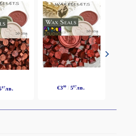
€3
00
5
87
лв.
5
87
лв.
€3