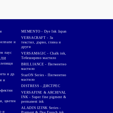
и
MEMENTO - Dye Ink Japan
VERSACRAFT - За
велпапе и
текстил, дърво, глина и
други
ен паус
VERSAMAGIC - Chalk ink,
Тебеширено мастило
АЛИ
 лепящи
BRILLIANCE - Пигментно
мастило
чета и др.
StazON Series - Пигментно
мастило
и и
DISTRESS - ДИСТРЕС
ерфектни
VERSAFINE & ARCHIVAL
INK - Super fine pigment &
и, цветен
permanent ink
ALADIN IZINK Series -
о и
Pigment & Dye French ink