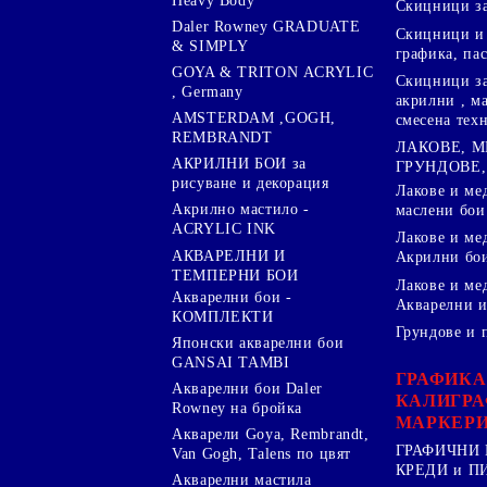
Heavy Body
Скицници за
Daler Rowney GRADUATE
Скицници и 
& SIMPLY
графика, па
GOYA & TRITON АCRYLIC
Скицници за
, Germany
акрилни , м
AMSTERDAM ,GOGH,
смесена тех
REMBRANDT
ЛАКОВЕ, 
АКРИЛНИ БОИ за
ГРУНДОВЕ,
рисуване и декорация
Лакове и ме
Акрилно мастило -
маслени бои
ACRYLIC INK
Лакове и ме
АКВАРЕЛНИ И
Акрилни бо
ТЕМПЕРНИ БОИ
Лакове и ме
Акварелни бои -
Акварелни и
КОМПЛЕКТИ
Грундове и 
Японски акварелни бои
GANSAI TAMBI
ГРАФИКА
Акварелни бои Daler
КАЛИГРА
Rowney на бройка
МАРКЕР
Акварели Goya, Rembrandt,
ГРАФИЧНИ 
Van Gogh, Talens по цвят
КРЕДИ и 
Акварелни мастила