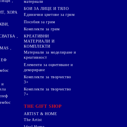
ТИЦИ ,
материали
БОИ ЗА ЛИЦЕ И ТЯЛО
ИТ, ХОРА
Единични цветове за грим
Пособия за грим
КВИ,
Комплекти за грим
СВАТБА ,
КРЕАТИВНИ
МАТЕРИАЛИ И
КОМПЛЕКТИ
MAS ,
Mатериали за моделиране и
креативност
ЛЕФ
Елементи за оцветяване и
декориране
ембос
Комплекти за творчество
3+
 и
ила
Комплекти за творчество
7+
елеф
 ембос
THE GIFT SHOP
ARTIST & HOME
The Artist
Ideal Home