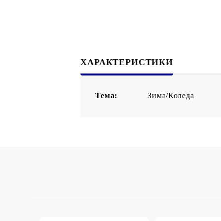
Филц, вълна и пособия за тях
Гумирани листи, пера, шринк пластмаса и др.
Хоби литература
ХАРАКТЕРИСТИКИ
ТАМПОНИ И МАСТИЛА
ДЕКОРАТ
ВОСЪК
Тема:
Зима/Коледа
Почистващи средства и апликатори за
ГУМЕНИ
мастила
ПОЛИМЕ
MEMENTO - Dye Ink Japan
АКСЕСО
VERSACRAFT - За текстил, дърво,
ПЕЧАТИ 
глина и други
ВОСЪЦИ
VERSAMAGIC - Chalk ink,
Тебеширено мастило
BRILLIANCE - Пигментно мастило