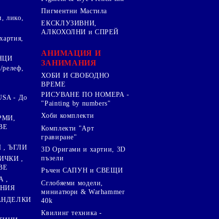
Пигментни Мастила
, лико,
ЕКСКЛУЗИВНИ,
АЛКОХОЛНИ и СПРЕЙ
хартия,
.
АНИМАЦИЯ И
НЦИ
ЗАНИМАНИЯ
/релеф,
ХОБИ И СВОБОДНО
ВРЕМЕ
РИСУВАНЕ ПО НОМЕРА -
SA - До
"Painting by numbers"
Хоби комплекти
РМИ,
ВЕ
Комплекти "Арт
гравиране"
, ЪГЛИ
3D Оригами и хартии, 3D
пъзели
ИЧКИ ,
ВЕ
Ръчен САПУН и СВЕЩИ
А ,
Сглобяеми модели,
ЕНИЯ
миниатюри & Warhammer
ПАНДЕЛКИ
40k
Квилинг техника -