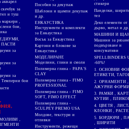
 акварел
стикери
Пособия за декупаж
скечбук за
Панделки, ширити
Шаблони и щампи декупаж
стел и туш
тел
и др.
 маркери ,
Деко елементи от 
ЕНКАУСТИКА
аслени бои,
дърво, метал и др
Инструменти и комплекти
ника
за Енкаустика
МАШИНИ И ЩА
МЕДИУМИ,
Восък за Енкаустика
Машини за рязане
 ПАСТИ
подвързване и
Картони и блокове за
диуми за
консумативи
Енкаустика
МОДЕЛИРАНЕ
SPELLBINDERS U
Моделини, глини и смоли
-60%!
диуми за
и
Полимерна глина - PAPA'S
1. ОСНОВНИ ФО
CLAY
ЕТИКЕТИ, ТАГО
диуми за
Полимерна глина - FIMO
 Темперни бои
2. ОРНАМЕНТИ ,
PROFESSIONAL
АЖУРНИ ФОРМИ 
пасти
Полимерна глина - FIMO
3. РАМКИ , КАРТ
SOFT, FIMO EFFECT
КУТИИ , ПЛИКО
,
Полимерна глина -
4. ЦВЕТЯ , ЛИСТ
ФИЯ,
SCULPEY PREMO USA
КЛОНКИ , РАСТ
И
Молдове, текстури и
5. БОРДЮРИ , 
МОЛИВИ ,
отливки
, ШИРИТИ
ПИГМЕНТИ
Инструменти, режещи