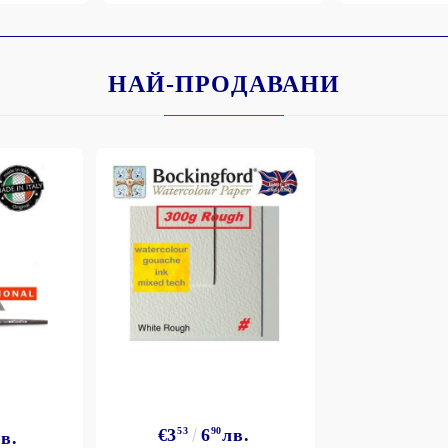
НАЙ-ПРОДАВАНИ
Моят профил
Вход
Регистрация
BGN
EUR
BG
EN
€3
53
6
90
лв.
в.