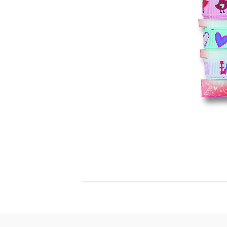
Филц, вълна и пособия за тях
Гумирани листи, пера, шринк пластмаса и др.
Хоби литература
ТАМПОНИ И МАСТИЛА
ДЕКОРАТ
ВОСЪК
Почистващи средства и апликатори за
ГУМЕНИ
мастила
ПОЛИМЕ
MEMENTO - Dye Ink Japan
АКСЕСО
VERSACRAFT - За текстил, дърво,
ПЕЧАТИ 
глина и други
ВОСЪЦИ
VERSAMAGIC - Chalk ink,
Тебеширено мастило
BRILLIANCE - Пигментно мастило