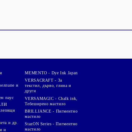
и
MEMENTO - Dye Ink Japan
VERSACRAFT - За
велпапе и
текстил, дърво, глина и
други
ен паус
VERSAMAGIC - Chalk ink,
Тебеширено мастило
АЛИ
 лепящи
BRILLIANCE - Пигментно
мастило
чета и др.
StazON Series - Пигментно
мастило
и и