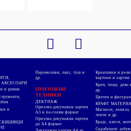
Перомоливи, паус, туш и
Креативни и ръчн
НТИ,
др.
картони и хартии
 АКСЕСОАРИ
Креп, тишу, деко 
ПРИЛОЖНИ
ки и рамки
др.
ТЕХНИКИ
струменти,
Цветен и фигурал
ДЕКУПАЖ
обия
КРАФТ МАТЕРИ
Оризова декупажна хартия
пки и
Магнити, лепила,
А3 и по-голям формат
ленти и др.
Оризова декупажна хартия
Брадс, капси, коп
 СКИЦНИЦИ
до А4 формат
НЕ
Скрабукинг албум
Декупажна хартия А4 до