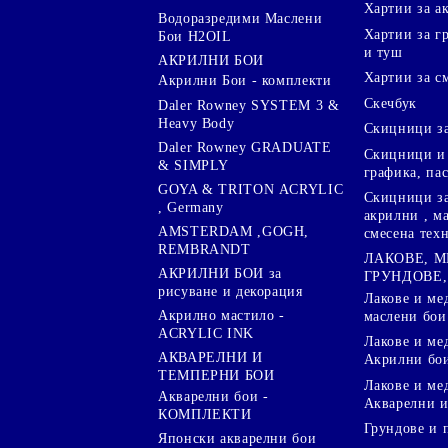
Хартии за а
Водоразредими Маслени
Хартии за гр
Бои H2OIL
и туш
АКРИЛНИ БОИ
Хартии за с
Акрилни Бои - комплекти
Скечбук
Daler Rowney SYSTEM 3 &
Heavy Body
Скицници за
Daler Rowney GRADUATE
Скицници и 
& SIMPLY
графика, па
GOYA & TRITON АCRYLIC
Скицници за
, Germany
акрилни , м
AMSTERDAM ,GOGH,
смесена тех
REMBRANDT
ЛАКОВЕ, 
АКРИЛНИ БОИ за
ГРУНДОВЕ,
рисуване и декорация
Лакове и ме
Акрилно мастило -
маслени бои
ACRYLIC INK
Лакове и ме
АКВАРЕЛНИ И
Акрилни бо
ТЕМПЕРНИ БОИ
Лакове и ме
Акварелни бои -
Акварелни и
КОМПЛЕКТИ
Грундове и 
Японски акварелни бои