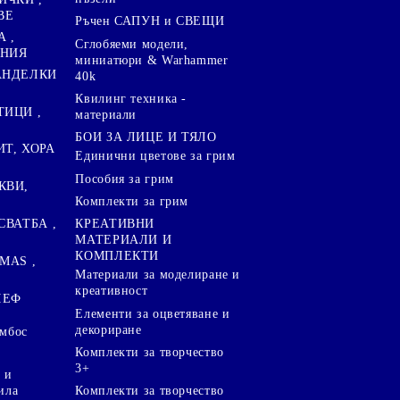
ВЕ
Ръчен САПУН и СВЕЩИ
А ,
Сглобяеми модели,
ЕНИЯ
миниатюри & Warhammer
ПАНДЕЛКИ
40k
Квилинг техника -
ТИЦИ ,
материали
БОИ ЗА ЛИЦЕ И ТЯЛО
ИТ, ХОРА
Единични цветове за грим
Пособия за грим
КВИ,
Комплекти за грим
СВАТБА ,
КРЕАТИВНИ
МАТЕРИАЛИ И
КОМПЛЕКТИ
MAS ,
Mатериали за моделиране и
креативност
ЛЕФ
Елементи за оцветяване и
декориране
ембос
Комплекти за творчество
3+
 и
ила
Комплекти за творчество