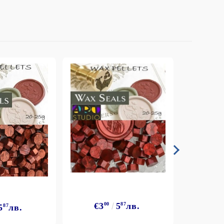
€3
€3
00
5
87
лв.
5
87
лв.