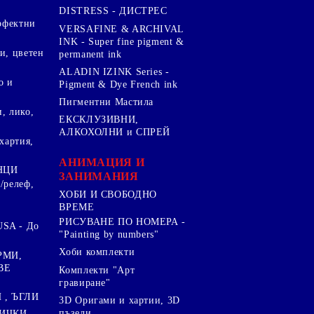
DISTRESS - ДИСТРЕС
ерфектни
VERSAFINE & ARCHIVAL
INK - Super fine pigment &
и, цветен
permanent ink
ALADIN IZINK Series -
о и
Pigment & Dye French ink
Пигментни Мастила
, лико,
ЕКСКЛУЗИВНИ,
АЛКОХОЛНИ и СПРЕЙ
хартия,
.
АНИМАЦИЯ И
НЦИ
ЗАНИМАНИЯ
/релеф,
ХОБИ И СВОБОДНО
ВРЕМЕ
РИСУВАНЕ ПО НОМЕРА -
SA - До
"Painting by numbers"
Хоби комплекти
РМИ,
ВЕ
Комплекти "Арт
гравиране"
, ЪГЛИ
3D Оригами и хартии, 3D
пъзели
ИЧКИ ,