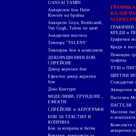
GANSAI TAMBI
ГРАФИКА
Акварелни бои Daler
КАЛИГРА
Rowney на бройка
МАРКЕР
Акварели Goya, Rembrandt,
ГРАФИЧНИ 
Van Gogh, Talens по цвят
КРЕДИ и 
Акварелни мастила
Графични м
Темпера "TALENS"
Креди и въг
Темперни бои и комплекти
Помощни сре
ДЕКОРАЦИОННИ БОИ,
графика
СПРЕЙОВЕ
ТУШ и ПИ
Декор акрилни бои
ЦВЕТНИ М
Ефектни декор акрилни
бои
Стандартни 
Деко Контури
Акварелни 
МОДЕЛИНИ, ГРУНДОВЕ ,
Пастелни М
ЕФЕКТИ
ПАСТЕЛИ
СПРЕЙОВЕ и АЕРОГРАФИ
Маслени пас
БОИ ЗА ТЕКСТИЛ И
и комплекти
КОПРИНА
Комплекти с
Бои за коприна и батик
акварелни п
Контури, комплекти за