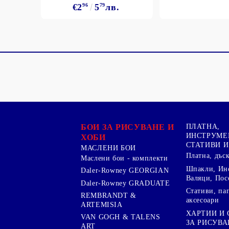
€2
96
5
79
лв.
БОИ ЗА РИСУВАНЕ И
ПЛАТНА,
ИНСТРУМЕ
ХОБИ
СТАТИВИ И
МАСЛЕНИ БОИ
Платна, дъс
Маслени бои - комплекти
Шпакли, Ин
Daler-Rowney GEORGIAN
Валяци, Пос
Daler-Rowney GRADUATE
Стативи, па
REMBRANDT &
аксесоари
ARTEMISIA
ХАРТИИ И
VAN GOGH & TALENS
ЗА РИСУВА
ART