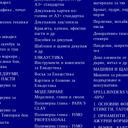
кварел
материали за тях
А3+ стандартна
Брокат, пудри, п
афика , печат
Декупажна хартия по-
перли
голяма от А3+ стандартна
Перлички, мозайк
Декупажни лак/лепила
месени техники
пясък
Краклета, патини, ефектни
пасти и др.
Декоративно тикс
 акварел
стикери
Пособия за декупаж
скечбук за
Панделки, ширити
Шаблони и щампи декупаж
стел и туш
тел
и др.
 маркери ,
Деко елементи от 
ЕНКАУСТИКА
аслени бои,
дърво, метал и др
Инструменти и комплекти
ника
за Енкаустика
МАШИНИ И ЩА
МЕДИУМИ,
Восък за Енкаустика
Машини за рязане
 ПАСТИ
подвързване и
Картони и блокове за
диуми за
консумативи
Енкаустика
МОДЕЛИРАНЕ
SPELLBINDERS U
Моделини, глини и смоли
-60%!
диуми за
и
Полимерна глина - PAPA'S
1. ОСНОВНИ ФО
CLAY
ЕТИКЕТИ, ТАГО
диуми за
Полимерна глина - FIMO
 Темперни бои
2. ОРНАМЕНТИ ,
PROFESSIONAL
АЖУРНИ ФОРМИ 
пасти
Полимерна глина - FIMO
3. РАМКИ , КАРТ