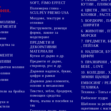
SOFT, FIMO EFFECT
КУТИИ , ПЛИКО
,
Полимерна глина -
4. ЦВЕТЯ , ЛИСТ
ФИЯ,
SCULPEY PREMO USA
КЛОНКИ , РАСТ
И
Молдове, текстури и
5. БОРДЮРИ , 
МОЛИВИ ,
отливки
, ШИРИТИ
ПИГМЕНТИ
Инструменти, режещи
6. ЖИВОТНИ , П
оливи
форми, лакове за
МОРСКИ
моделиране
лени
7. ПРЕДМЕТИ, Б
ПРЕДМЕТИ И
дства за
, ПЕЙЗАЖ
ДЕКОРАТИВНИ
МАТЕРИАЛИ
8. НАДПИСИ, БУ
ГМЕНТИ
Кутии от дърво и др.
ЦИФРИ
Предмети от дърво,
ОЛИВИ
9. ПРАЗНИЧНИ , 
стиропор, pvc и др.
БЕБЕ , LOVE
цветни моливи
Дървени надписи, букви,
10. КОЛЕДНИ , X
моливи
цифри и рамки
ЗИМНИ ЩАНЦИ
оливи
Дървени деко елементи,
ЕМБОСИНГ / РЕ
основи и механизми
ТЕХНИКА
Текстил, зебло, бродерия,
тели на бройка
Техника - Топъл 
помощни средства
Ембосинг пудри
Филц, вълна и пособия за
ухи и
Шаблони за релеф
тях
астели
оцветяване с маст
Гумирани листи, пера,