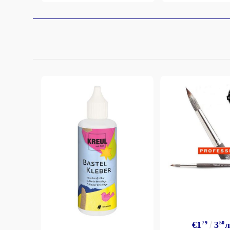
€1
79
3
50
л