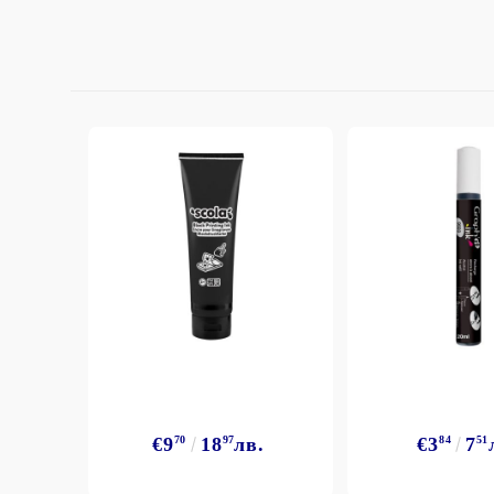
StazON Series - Пигментно мастило
DISTRESS - ДИСТРЕС
VERSAFINE & ARCHIVAL INK -
Super fine pigment & permanent ink
ALADIN IZINK Series - Pigment & Dye
French ink
Пигментни Мастила
ЕКСКЛУЗИВНИ, АЛКОХОЛНИ и
СПРЕЙ
€9
70
18
97
лв.
€3
84
7
51