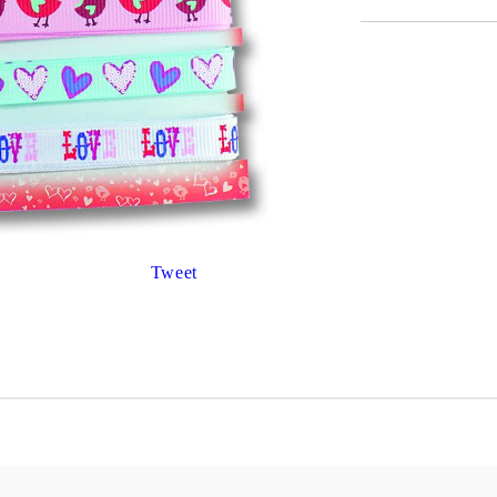
К
К
ИВНИ И ПЕЧАТИ ЗА
ХАРТИИ, ЗАГОТОВКИ ЗА
КАРТИЧКИ, ПЛИКОВЕ
 ПЕЧАТИ
Пликове и комплекти загото
Tweet
картички
РНИ ПЕЧАТИ И
АРИ
Перлени , Металик , Брокат 
хартии
ЗА ВОСЪК И ЦВЕТНИ
Цветни и крафт картони / х
Креативни и ръчни картони 
Креп, тишу, деко велпапе и д
Цветен и фигурален паус