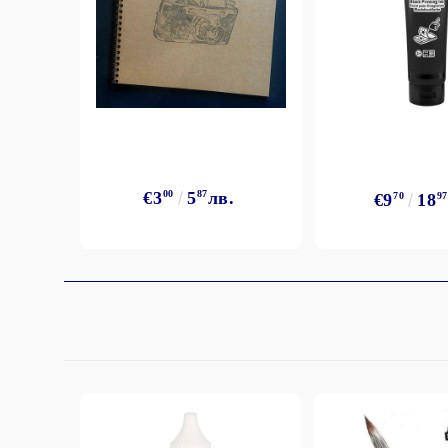
StazON Series - Пигментно мастило
DISTRESS - ДИСТРЕС
VERSAFINE & ARCHIVAL INK -
Super fine pigment & permanent ink
ALADIN IZINK Series - Pigment & Dye
French ink
Пигментни Мастила
€3
00
5
87
лв.
€9
70
18
97
ЕКСКЛУЗИВНИ, АЛКОХОЛНИ и
СПРЕЙ