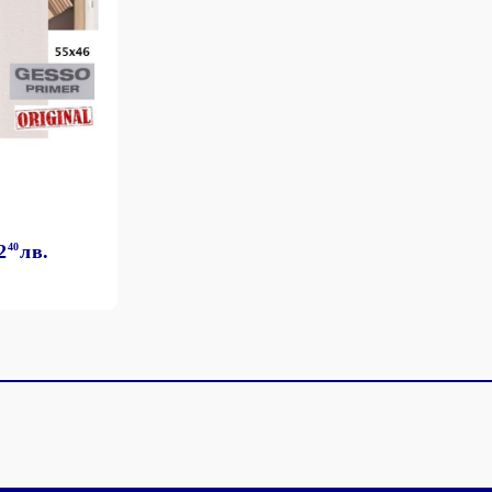
2
40
лв.