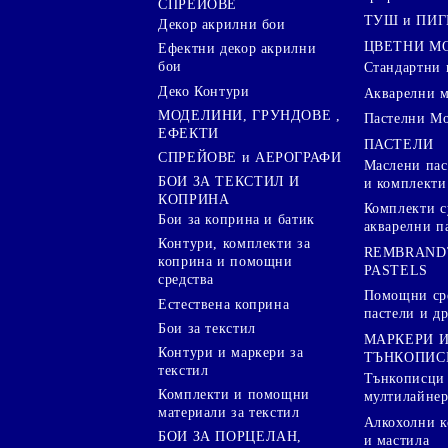
СПРЕЙОВЕ
ТУШ и ПИ
Декор акрилни бои
ЦВЕТНИ М
Ефектни декор акрилни
бои
Стандартни 
Деко Контури
Акварелни 
МОДЕЛИНИ, ГРУНДОВЕ ,
Пастелни М
ЕФЕКТИ
ПАСТЕЛИ
СПРЕЙОВЕ и АЕРОГРАФИ
Маслени пас
БОИ ЗА ТЕКСТИЛ И
и комплекти
КОПРИНА
Комплекти с
Бои за коприна и батик
акварелни п
Контури, комплекти за
REMBRAND
коприна и помощни
PASTELS
средства
Помощни сре
Естествена коприна
пастели и др
Бои за текстил
МАРКЕРИ 
Контури и маркери за
ТЪНКОПИС
текстил
Тънкописци
Комплекти и помощни
мултилайне
материали за текстил
Алкохолни к
БОИ ЗА ПОРЦЕЛАН,
и мастила