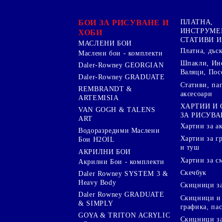
БОИ ЗА РИСУВАНЕ И
ПЛАТНА,
ИНСТРУМЕ
ХОБИ
СТАТИВИ И
МАСЛЕНИ БОИ
Платна, дъс
Маслени бои - комплекти
Шпакли, Ин
Daler-Rowney GEORGIAN
Валяци, Пос
Daler-Rowney GRADUATE
Стативи, па
REMBRANDT &
аксесоари
ARTEMISIA
ХАРТИИ И
VAN GOGH & TALENS
ЗА РИСУВА
ART
Хартии за а
Водоразредими Маслени
Хартии за гр
Бои H2OIL
и туш
АКРИЛНИ БОИ
Хартии за с
Акрилни Бои - комплекти
Скечбук
Daler Rowney SYSTEM 3 &
Heavy Body
Скицници за
Daler Rowney GRADUATE
Скицници и 
& SIMPLY
графика, па
GOYA & TRITON АCRYLIC
Скицници за