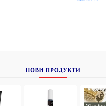
К
К
ИВНИ И ПЕЧАТИ ЗА
ХАРТИИ, ЗАГОТОВКИ ЗА
КАРТИЧКИ, ПЛИКОВЕ
 ПЕЧАТИ
Пликове и комплекти загото
картички
РНИ ПЕЧАТИ И
АРИ
Перлени , Металик , Брокат 
НОВИ ПРОДУКТИ
хартии
ЗА ВОСЪК И ЦВЕТНИ
Цветни и крафт картони / х
Креативни и ръчни картони 
Креп, тишу, деко велпапе и д
Цветен и фигурален паус