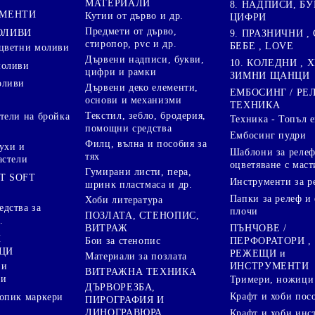
МАТЕРИАЛИ
8. НАДПИСИ, БУ
ГМЕНТИ
Кутии от дърво и др.
ЦИФРИ
Предмети от дърво,
ОЛИВИ
9. ПРАЗНИЧНИ , 
стиропор, pvc и др.
БЕБЕ , LOVE
цветни моливи
Дървени надписи, букви,
10. КОЛЕДНИ , X
моливи
цифри и рамки
ЗИМНИ ЩАНЦИ
оливи
Дървени деко елементи,
ЕМБОСИНГ / РЕ
основи и механизми
ТЕХНИКА
Текстил, зебло, бродерия,
тели на бройка
Техника - Топъл 
помощни средства
Ембосинг пудри
Филц, вълна и пособия за
ухи и
Шаблони за релеф
тях
астели
оцветяване с маст
Гумирани листи, пера,
T SOFT
Инструменти за р
шринк пластмаса и др.
Папки за релеф и
Хоби литература
дства за
плочи
ПОЗЛАТА, СТЕНОПИС,
.
ПЪНЧОВЕ /
ВИТРАЖ
И
ПЕРФОРАТОРИ ,
Бои за стенопис
ЦИ
РЕЖЕЩИ и
Материали за позлата
ИНСТРУМЕНТИ
 и
ВИТРАЖНА ТЕХНИКА
ри
Тримери, ножици 
ДЪРВОРЕЗБА,
Крафт и хоби пос
опик маркери
ПИРОГРАФИЯ И
ЛИНОГРАВЮРА
Крафт и хоби инс