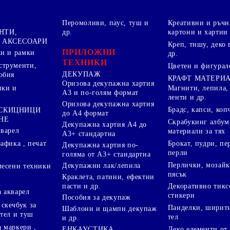
Перомоливи, паус, туш и
Креативни и ръчн
НТИ,
др.
картони и хартии
 АКСЕСОАРИ
Креп, тишу, деко 
ПРИЛОЖНИ
ки и рамки
др.
ТЕХНИКИ
струменти,
Цветен и фигурал
ДЕКУПАЖ
обия
КРАФТ МАТЕРИ
Оризова декупажна хартия
пки и
Магнити, лепила,
А3 и по-голям формат
ленти и др.
Оризова декупажна хартия
Брадс, капси, коп
 СКИЦНИЦИ
до А4 формат
НЕ
Скрабукинг албум
Декупажна хартия А4 до
кварел
материали за тях
А3+ стандартна
Брокат, пудри, п
афика , печат
Декупажна хартия по-
перли
голяма от А3+ стандартна
Перлички, мозайк
Декупажни лак/лепила
месени техники
пясък
Краклета, патини, ефектни
пасти и др.
Декоративно тикс
 акварел
стикери
Пособия за декупаж
скечбук за
Панделки, ширити
Шаблони и щампи декупаж
стел и туш
тел
и др.
 маркери ,
Деко елементи от 
ЕНКАУСТИКА