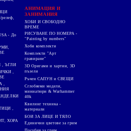
.
АНИМАЦИЯ И
НЦИ
ЗАНИМАНИЯ
/релеф,
ХОБИ И СВОБОДНО
ВРЕМЕ
РИСУВАНЕ ПО НОМЕРА -
SA - До
"Painting by numbers"
Хоби комплекти
РМИ,
ВЕ
Комплекти "Арт
гравиране"
, ЪГЛИ
3D Оригами и хартии, 3D
пъзели
ИЧКИ ,
ВЕ
Ръчен САПУН и СВЕЩИ
А ,
Сглобяеми модели,
ЕНИЯ
миниатюри & Warhammer
ПАНДЕЛКИ
40k
Квилинг техника -
ТИЦИ ,
материали
БОИ ЗА ЛИЦЕ И ТЯЛО
ИТ, ХОРА
Единични цветове за грим
Пособия за грим