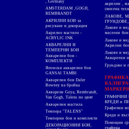
, Germany
акрилни , м
AMSTERDAM ,GOGH,
смесена тех
REMBRANDT
ЛАКОВЕ, 
АКРИЛНИ БОИ за
ГРУНДОВЕ,
рисуване и декорация
Лакове и ме
Акрилно мастило -
маслени бои
ACRYLIC INK
Лакове и ме
АКВАРЕЛНИ И
Акрилни бо
ТЕМПЕРНИ БОИ
Лакове и ме
Акварелни бои -
Акварелни и
КОМПЛЕКТИ
Грундове и 
Японски акварелни бои
GANSAI TAMBI
ГРАФИКА
Акварелни бои Daler
КАЛИГРА
Rowney на бройка
МАРКЕР
Акварели Goya, Rembrandt,
ГРАФИЧНИ 
Van Gogh, Talens по цвят
КРЕДИ и 
Акварелни мастила
Графични м
Темпера "TALENS"
Креди и въг
Темперни бои и комплекти
Помощни сре
ДЕКОРАЦИОННИ БОИ,
графика