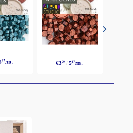
5
87
лв.
€3
€3
00
5
87
лв.