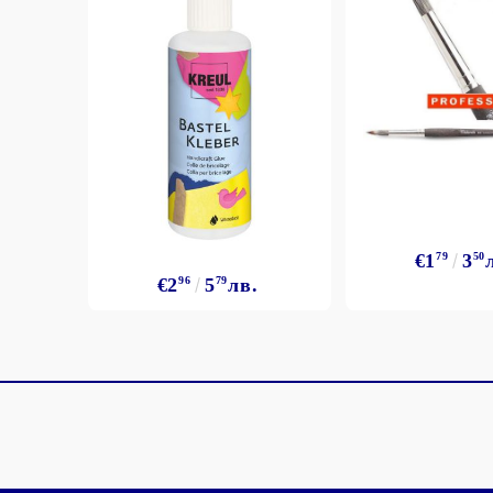
€1
79
3
50
€2
96
5
79
лв.