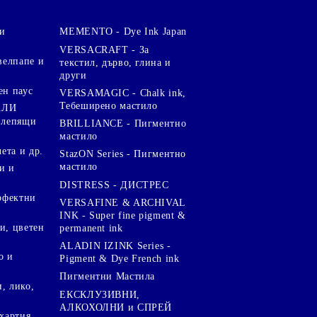
и
MEMENTO - Dye Ink Japan
VERSACRAFT - За
велпапе и
текстил, дърво, глина и
други
ен паус
VERSAMAGIC - Chalk ink,
Тебеширено мастило
АЛИ
 лепящи
BRILLIANCE - Пигментно
мастило
чета и др.
StazON Series - Пигментно
мастило
и и
DISTRESS - ДИСТРЕС
ерфектни
VERSAFINE & ARCHIVAL
INK - Super fine pigment &
и, цветен
permanent ink
ALADIN IZINK Series -
о и
Pigment & Dye French ink
Пигментни Мастила
, лико,
ЕКСКЛУЗИВНИ,
АЛКОХОЛНИ и СПРЕЙ
хартия,