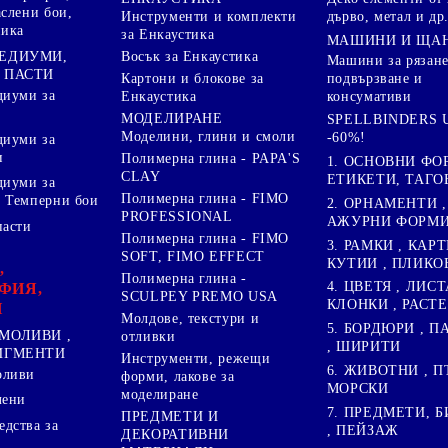
аслени бои,
дърво, метал и др
Инструменти и комплекти
ника
за Енкаустика
МАШИНИ И ЩА
МЕДИУМИ,
Восък за Енкаустика
Машини за рязане
 ПАСТИ
подвързване и
Картони и блокове за
диуми за
консумативи
Енкаустика
МОДЕЛИРАНЕ
SPELLBINDERS U
Моделини, глини и смоли
-60%!
диуми за
и
Полимерна глина - PAPA'S
1. ОСНОВНИ ФО
CLAY
ЕТИКЕТИ, ТАГО
диуми за
Полимерна глина - FIMO
 Темперни бои
2. ОРНАМЕНТИ ,
PROFESSIONAL
АЖУРНИ ФОРМИ 
пасти
Полимерна глина - FIMO
3. РАМКИ , КАРТ
SOFT, FIMO EFFECT
КУТИИ , ПЛИКО
,
Полимерна глина -
4. ЦВЕТЯ , ЛИСТ
ФИЯ,
SCULPEY PREMO USA
КЛОНКИ , РАСТ
И
Молдове, текстури и
5. БОРДЮРИ , 
МОЛИВИ ,
отливки
, ШИРИТИ
ПИГМЕНТИ
Инструменти, режещи
6. ЖИВОТНИ , П
оливи
форми, лакове за
МОРСКИ
моделиране
лени
7. ПРЕДМЕТИ, Б
ПРЕДМЕТИ И
дства за
, ПЕЙЗАЖ
ДЕКОРАТИВНИ