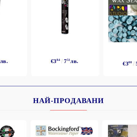
лв.
€3
84
7
51
лв.
€3
00
НАЙ-ПРОДАВАНИ