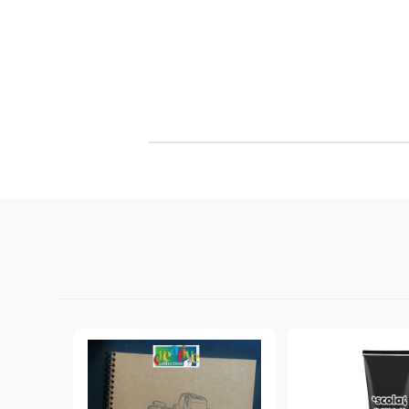
Филц, вълна и пособия за тях
Гумирани листи, пера, шринк пластмаса и др.
Хоби литература
ТАМПОНИ И МАСТИЛА
ДЕКОРАТ
ВОСЪК
Почистващи средства и апликатори за
ГУМЕНИ
мастила
ПОЛИМЕ
MEMENTO - Dye Ink Japan
АКСЕСО
VERSACRAFT - За текстил, дърво,
ПЕЧАТИ 
глина и други
ВОСЪЦИ
VERSAMAGIC - Chalk ink,
Тебеширено мастило
BRILLIANCE - Пигментно мастило