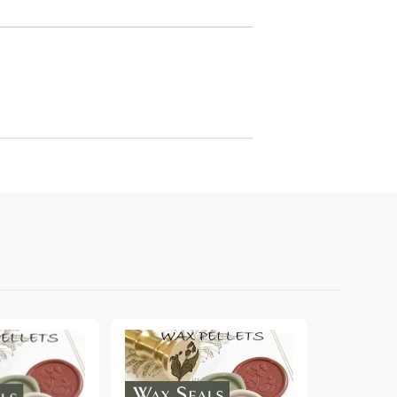
онтури и маркери за текстил
LOVE
омплекти и помощни материали за текстил
10. КОЛЕДНИ , XMAS , ЗИМНИ
ЩАНЦИ
ЕМБОСИНГ / РЕЛЕФ ТЕХНИКА
вки за
Техника - Топъл ембос
Ембосинг пудри
картони и
Шаблони за релеф и оцветяване с
мастила
артии
Инструменти за релеф
и хартии
Папки за релеф и ембос плочи
р.