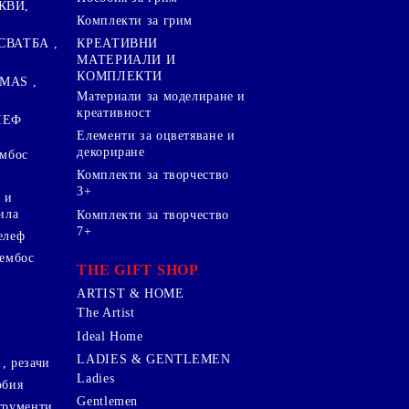
КВИ,
Комплекти за грим
СВАТБА ,
КРЕАТИВНИ
МАТЕРИАЛИ И
КОМПЛЕКТИ
MAS ,
Mатериали за моделиране и
креативност
ЛЕФ
Елементи за оцветяване и
декориране
ембос
Комплекти за творчество
3+
 и
ила
Комплекти за творчество
7+
елеф
 ембос
THE GIFT SHOP
ARTIST & HOME
The Artist
Ideal Home
LADIES & GENTLEMEN
, резачи
Ladies
обия
Gentlemen
трументи