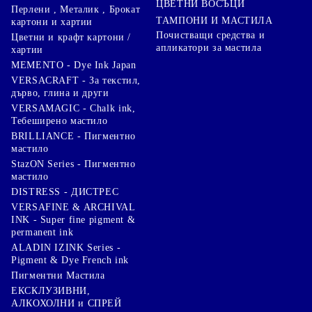
ЦВЕТНИ ВОСЪЦИ
Перлени , Металик , Брокат
ТАМПОНИ И МАСТИЛА
картони и хартии
Почистващи средства и
Цветни и крафт картони /
апликатори за мастила
хартии
MEMENTO - Dye Ink Japan
VERSACRAFT - За текстил,
дърво, глина и други
VERSAMAGIC - Chalk ink,
Тебеширено мастило
BRILLIANCE - Пигментно
мастило
StazON Series - Пигментно
мастило
DISTRESS - ДИСТРЕС
VERSAFINE & ARCHIVAL
INK - Super fine pigment &
permanent ink
ALADIN IZINK Series -
Pigment & Dye French ink
Пигментни Мастила
ЕКСКЛУЗИВНИ,
АЛКОХОЛНИ и СПРЕЙ