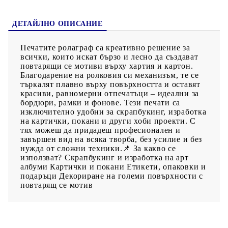
ДЕТАЙЛНО ОПИСАНИЕ
Печатите ролаграф са креативно решение за
всички, които искат бързо и лесно да създават
повтарящи се мотиви върху хартия и картон.
Благодарение на ролковия си механизъм, те се
търкалят плавно върху повърхността и оставят
красиви, равномерни отпечатъци – идеални за
бордюри, рамки и фонове. Тези печати са
изключително удобни за скрапбукинг, изработка
на картички, покани и други хоби проекти. С
тях можеш да придадеш професионален и
завършен вид на всяка творба, без усилие и без
нужда от сложни техники.📌 За какво се
използват? Скрапбукинг и изработка на арт
албуми Картички и покани Етикети, опаковки и
подаръци Декориране на големи повърхности с
повтарящ се мотив