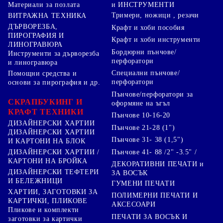
Материали за позлата
и ИНСТРУМЕНТИ
Тримери, ножици , резачи
ВИТРАЖНА ТЕХНИКА
ДЪРВОРЕЗБА,
Крафт и хоби пособия
ПИРОГРАФИЯ И
Крафт и хоби инструменти
ЛИНОГРАВЮРА
Бордюрни пънчове/
Инструменти за дърворезба
перфоратори
и линогравюра
Специални пънчове/
Помощни средства и
перфоратори
основи за пирография и др.
Пънчове/перфоратори за
СКРАПБУКИНГ И
оформяне на ъгъл
КРАФТ ТЕХНИКИ
Пънчове 10-16-20
ДИЗАЙНЕРСКИ ХАРТИИ
Пънчове 21-28 (1")
ДИЗАЙНЕРСКИ ХАРТИИ
Пънчове 31- 38 (1,5")
И КАРТОНИ НА БЛОК
Пънчове 41- 88 /2" -3.5" /
ДИЗАЙНЕРСКИ ХАРТИИ /
КАРТОНИ НА БРОЙКА
ДЕКОРАТИВНИ ПЕЧАТИ и
ДИЗАЙНЕРСКИ ТЕФТЕРИ
ЗА ВОСЪК
И БЕЛЕЖНИЦИ
ГУМЕНИ ПЕЧАТИ
ХАРТИИ, ЗАГОТОВКИ ЗА
ПОЛИМЕРНИ ПЕЧАТИ И
КАРТИЧКИ, ПЛИКОВЕ
АКСЕСОАРИ
Пликове и комплекти
ПЕЧАТИ ЗА ВОСЪК И
заготовки за картички