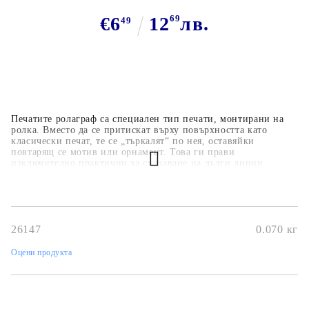
€6
12
69
лв.
49
Печатите ролаграф са специален тип печати, монтирани на
ролка. Вместо да се притискат върху повърхността като
класически печат, те се „търкалят“ по нея, оставяйки
повтарящ се мотив или орнамент. Това ги прави
изключително практични за създаване на дълги линии,
бордюри или фонове. Позволяват бързо и лесно отпечатване
на повтарящи се мотиви.Идеални за фонове, бордюри и
рамки в картички и скрапбукинг. Удобни и икономични – с
един печат можеш да покриеш голяма повърхност.Предлагат
се в различни дизайни Подходящи за използване с различни
26147
0.070
кг
мастила.Използвайте дръжка за гумен ролков печат
Оцени продукта