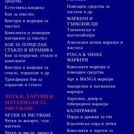
средства
Помощни средства за
Естествена коприна
пастели и др.
Бои за текстил
МАРКЕРИ И
Контури и маркери за
ТЪНКОПИСЦИ
текстил
Тънкописци и
Комплекти и помощни
мултилайнери
материали за текстил
Алкохолни копик маркери и
БОИ ЗА ПОРЦЕЛАН,
мастила
СТЪКЛО И КЕРАМИКА
POSCA & SHAKE
Бои за порцелан, стъкло и
МАРКЕРИ
комплекти
Комплекти маркери и
Контури и маркери за
помощни средства
стъкло, порцелан и др.
Арт и MANGA маркери
Трансферни бои за
порцелан и стъкло
Акварелни и пигментни
маркери
ЧЕТКИ, ХАРТИИ И
Акрилни, декор и
МАТЕРИАЛИ ЗА
тебеширени маркери
РИСУВАНЕ
КАЛИГРАФИЯ
ЧЕТКИ ЗА РИСУВАНЕ
Перца и дръжки за тях
Четки за акварел, туш ,
Класически пера и четки
мастила
Комплекти и хартии за
Четки за масло, акрил и