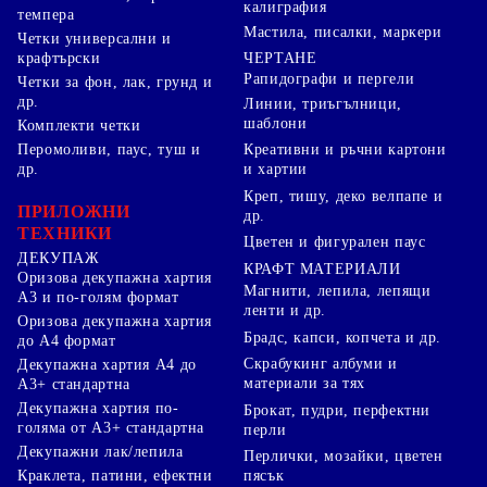
калиграфия
темпера
Мастила, писалки, маркери
Четки универсални и
ЧЕРТАНЕ
крафтърски
Рапидографи и пергели
Четки за фон, лак, грунд и
др.
Линии, триъгълници,
шаблони
Комплекти четки
Перомоливи, паус, туш и
Креативни и ръчни картони
др.
и хартии
Креп, тишу, деко велпапе и
ПРИЛОЖНИ
др.
ТЕХНИКИ
Цветен и фигурален паус
ДЕКУПАЖ
КРАФТ МАТЕРИАЛИ
Оризова декупажна хартия
Магнити, лепила, лепящи
А3 и по-голям формат
ленти и др.
Оризова декупажна хартия
Брадс, капси, копчета и др.
до А4 формат
Скрабукинг албуми и
Декупажна хартия А4 до
материали за тях
А3+ стандартна
Декупажна хартия по-
Брокат, пудри, перфектни
голяма от А3+ стандартна
перли
Декупажни лак/лепила
Перлички, мозайки, цветен
Краклета, патини, ефектни
пясък