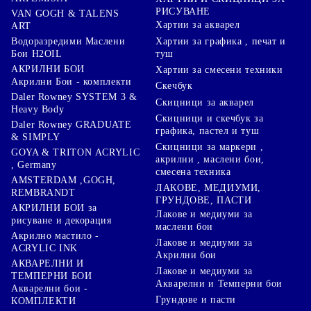
РИСУВАНЕ
VAN GOGH & TALENS
Хартии за акварел
ART
Хартии за графика , печат и
Водоразредими Маслени
туш
Бои H2OIL
АКРИЛНИ БОИ
Хартии за смесени техники
Акрилни Бои - комплекти
Скечбук
Daler Rowney SYSTEM 3 &
Скицници за акварел
Heavy Body
Скицници и скечбук за
Daler Rowney GRADUATE
графика, пастел и туш
& SIMPLY
Скицници за маркери ,
GOYA & TRITON АCRYLIC
акрилни , маслени бои,
, Germany
смесена техника
AMSTERDAM ,GOGH,
ЛАКОВЕ, МЕДИУМИ,
REMBRANDT
ГРУНДОВЕ, ПАСТИ
АКРИЛНИ БОИ за
Лакове и медиуми за
рисуване и декорация
маслени бои
Акрилно мастило -
Лакове и медиуми за
ACRYLIC INK
Акрилни бои
АКВАРЕЛНИ И
Лакове и медиуми за
ТЕМПЕРНИ БОИ
Акварелни и Темперни бои
Акварелни бои -
Грундове и пасти
КОМПЛЕКТИ