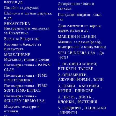
пасти и др.
Декоративно тиксо и
Пособия за декупаж
стикери
Шаблони и щампи декупаж
Панделки, ширити, лико,
и др.
тел
ЕНКАУСТИКА
Деко елементи от хартия,
Инструменти и комплекти
дърво, метал и др.
за Енкаустика
МАШИНИ И ЩАНЦИ
Восък за Енкаустика
Машини за рязане/релеф,
Картони и блокове за
подвързване и консумативи
Енкаустика
SPELLBINDERS USA - До
МОДЕЛИРАНЕ
-60%!
Моделини, глини и смоли
1. ОСНОВНИ ФОРМИ,
Полимерна глина - PAPA'S
ЕТИКЕТИ, ТАГОВЕ
CLAY
2. ОРНАМЕНТИ ,
Полимерна глина - FIMO
АЖУРНИ ФОРМИ , ЪГЛИ
PROFESSIONAL
Полимерна глина - FIMO
3. РАМКИ , КАРТИЧКИ ,
SOFT, FIMO EFFECT
КУТИИ , ПЛИКОВЕ
Полимерна глина -
4. ЦВЕТЯ , ЛИСТА ,
SCULPEY PREMO USA
КЛОНКИ , РАСТЕНИЯ
Молдове, текстури и
5. БОРДЮРИ , ПАНДЕЛКИ
отливки
, ШИРИТИ