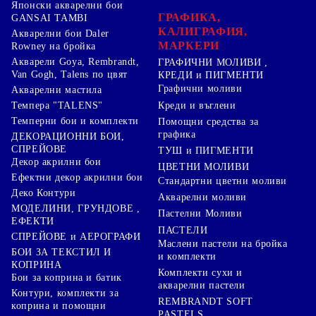
Японски акварелни бои
ГРАФИКА,
GANSAI TAMBI
КАЛИГРАФИЯ,
Акварелни бои Daler
МАРКЕРИ
Rowney на бройка
Акварели Goya, Rembrandt,
ГРАФИЧНИ МОЛИВИ ,
Van Gogh, Talens по цвят
КРЕДИ и ПИГМЕНТИ
Графични моливи
Акварелни мастила
Креди и въглени
Темпера "TALENS"
Темперни бои и комплекти
Помощни средства за
графика
ДЕКОРАЦИОННИ БОИ,
СПРЕЙОВЕ
ТУШ и ПИГМЕНТИ
Декор акрилни бои
ЦВЕТНИ МОЛИВИ
Ефектни декор акрилни бои
Стандартни цветни моливи
Деко Контури
Акварелни моливи
МОДЕЛИНИ, ГРУНДОВЕ ,
Пастелни Моливи
ЕФЕКТИ
ПАСТЕЛИ
СПРЕЙОВЕ и АЕРОГРАФИ
Маслени пастели на бройка
БОИ ЗА ТЕКСТИЛ И
и комплекти
КОПРИНА
Комплекти сухи и
Бои за коприна и батик
акварелни пастели
Контури, комплекти за
REMBRANDT SOFT
коприна и помощни
PASTELS