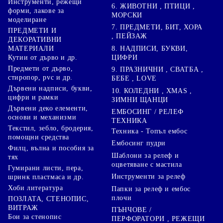
Инструменти, режещи
6. ЖИВОТНИ , ПТИЦИ ,
форми, лакове за
МОРСКИ
моделиране
7. ПРЕДМЕТИ, БИТ, ХОРА
ПРЕДМЕТИ И
, ПЕЙЗАЖ
ДЕКОРАТИВНИ
8. НАДПИСИ, БУКВИ,
МАТЕРИАЛИ
ЦИФРИ
Кутии от дърво и др.
Предмети от дърво,
9. ПРАЗНИЧНИ , СВАТБА ,
стиропор, pvc и др.
БЕБЕ , LOVE
Дървени надписи, букви,
10. КОЛЕДНИ , XMAS ,
цифри и рамки
ЗИМНИ ЩАНЦИ
Дървени деко елементи,
ЕМБОСИНГ / РЕЛЕФ
основи и механизми
ТЕХНИКА
Текстил, зебло, бродерия,
Техника - Топъл ембос
помощни средства
Ембосинг пудри
Филц, вълна и пособия за
Шаблони за релеф и
тях
оцветяване с мастила
Гумирани листи, пера,
Инструменти за релеф
шринк пластмаса и др.
Хоби литература
Папки за релеф и ембос
плочи
ПОЗЛАТА, СТЕНОПИС,
ВИТРАЖ
ПЪНЧОВЕ /
Бои за стенопис
ПЕРФОРАТОРИ , РЕЖЕЩИ