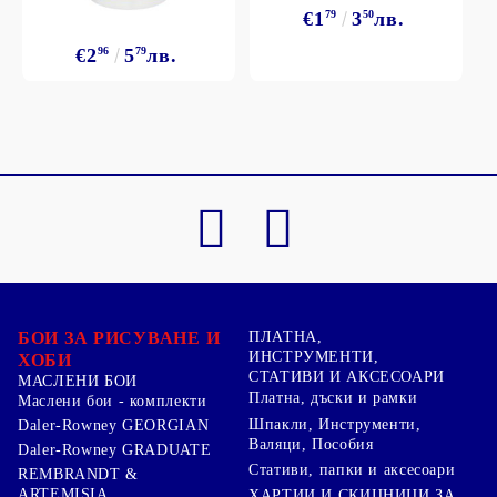
€1
79
3
50
лв.
€2
96
5
79
лв.
БОИ ЗА РИСУВАНЕ И
ПЛАТНА,
ИНСТРУМЕНТИ,
ХОБИ
СТАТИВИ И АКСЕСОАРИ
МАСЛЕНИ БОИ
Платна, дъски и рамки
Маслени бои - комплекти
Шпакли, Инструменти,
Daler-Rowney GEORGIAN
Валяци, Пособия
Daler-Rowney GRADUATE
Стативи, папки и аксесоари
REMBRANDT &
ARTEMISIA
ХАРТИИ И СКИЦНИЦИ ЗА