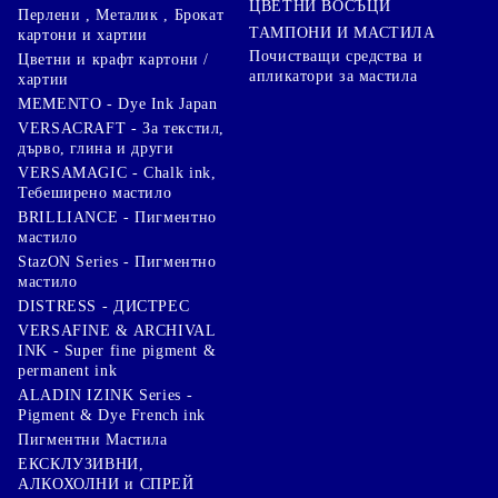
ЦВЕТНИ ВОСЪЦИ
Перлени , Металик , Брокат
ТАМПОНИ И МАСТИЛА
картони и хартии
Почистващи средства и
Цветни и крафт картони /
апликатори за мастила
хартии
MEMENTO - Dye Ink Japan
VERSACRAFT - За текстил,
дърво, глина и други
VERSAMAGIC - Chalk ink,
Тебеширено мастило
BRILLIANCE - Пигментно
мастило
StazON Series - Пигментно
мастило
DISTRESS - ДИСТРЕС
VERSAFINE & ARCHIVAL
INK - Super fine pigment &
permanent ink
ALADIN IZINK Series -
Pigment & Dye French ink
Пигментни Мастила
ЕКСКЛУЗИВНИ,
АЛКОХОЛНИ и СПРЕЙ