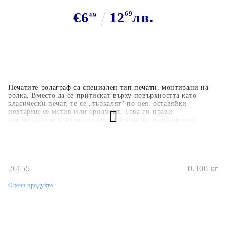
€6
12
69
лв.
49
Печатите ролаграф са специален тип печати, монтирани на
ролка. Вместо да се притискат върху повърхността като
класически печат, те се „търкалят“ по нея, оставяйки
повтарящ се мотив или орнамент. Това ги прави
изключително практични за създаване на дълги линии,
бордюри или фонове. Позволяват бързо и лесно отпечатване
на повтарящи се мотиви.Идеални за фонове, бордюри и
рамки в картички и скрапбукинг. Удобни и икономични – с
един печат можеш да покриеш голяма повърхност.Предлагат
се в различни дизайни Подходящи за използване с различни
26155
0.100
кг
мастила.Използвайте дръжка за гумен ролков печат
Оцени продукта