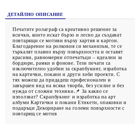
ДЕТАЙЛНО ОПИСАНИЕ
Печатите ролаграф са креативно решение за
всички, които искат бързо и лесно да създават
повтарящи се мотиви върху хартия и картон.
Благодарение на ролковия си механизъм, те се
търкалят плавно върху повърхността и оставят
красиви, равномерни отпечатъци – идеални за
бордюри, рамки и фонове. Тези печати са
изключително удобни за скрапбукинг, изработка
на картички, покани и други хоби проекти. С
тях можеш да придадеш професионален и
завършен вид на всяка творба, без усилие и без
нужда от сложни техники.📌 За какво се
използват? Скрапбукинг и изработка на арт
албуми Картички и покани Етикети, опаковки и
подаръци Декориране на големи повърхности с
повтарящ се мотив