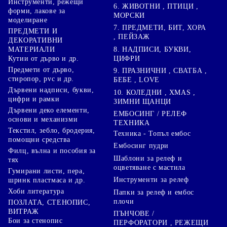
Инструменти, режещи
6. ЖИВОТНИ , ПТИЦИ ,
форми, лакове за
МОРСКИ
моделиране
7. ПРЕДМЕТИ, БИТ, ХОРА
ПРЕДМЕТИ И
, ПЕЙЗАЖ
ДЕКОРАТИВНИ
8. НАДПИСИ, БУКВИ,
МАТЕРИАЛИ
ЦИФРИ
Кутии от дърво и др.
Предмети от дърво,
9. ПРАЗНИЧНИ , СВАТБА ,
стиропор, pvc и др.
БЕБЕ , LOVE
Дървени надписи, букви,
10. КОЛЕДНИ , XMAS ,
цифри и рамки
ЗИМНИ ЩАНЦИ
Дървени деко елементи,
ЕМБОСИНГ / РЕЛЕФ
основи и механизми
ТЕХНИКА
Текстил, зебло, бродерия,
Техника - Топъл ембос
помощни средства
Ембосинг пудри
Филц, вълна и пособия за
Шаблони за релеф и
тях
оцветяване с мастила
Гумирани листи, пера,
Инструменти за релеф
шринк пластмаса и др.
Хоби литература
Папки за релеф и ембос
плочи
ПОЗЛАТА, СТЕНОПИС,
ВИТРАЖ
ПЪНЧОВЕ /
Бои за стенопис
ПЕРФОРАТОРИ , РЕЖЕЩИ