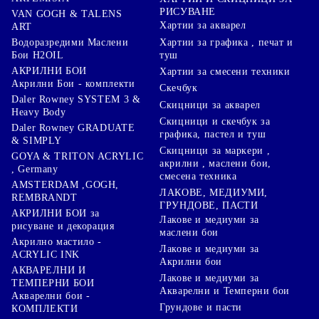
РИСУВАНЕ
VAN GOGH & TALENS
Хартии за акварел
ART
Хартии за графика , печат и
Водоразредими Маслени
туш
Бои H2OIL
АКРИЛНИ БОИ
Хартии за смесени техники
Акрилни Бои - комплекти
Скечбук
Daler Rowney SYSTEM 3 &
Скицници за акварел
Heavy Body
Скицници и скечбук за
Daler Rowney GRADUATE
графика, пастел и туш
& SIMPLY
Скицници за маркери ,
GOYA & TRITON АCRYLIC
акрилни , маслени бои,
, Germany
смесена техника
AMSTERDAM ,GOGH,
ЛАКОВЕ, МЕДИУМИ,
REMBRANDT
ГРУНДОВЕ, ПАСТИ
АКРИЛНИ БОИ за
Лакове и медиуми за
рисуване и декорация
маслени бои
Акрилно мастило -
Лакове и медиуми за
ACRYLIC INK
Акрилни бои
АКВАРЕЛНИ И
Лакове и медиуми за
ТЕМПЕРНИ БОИ
Акварелни и Темперни бои
Акварелни бои -
Грундове и пасти
КОМПЛЕКТИ