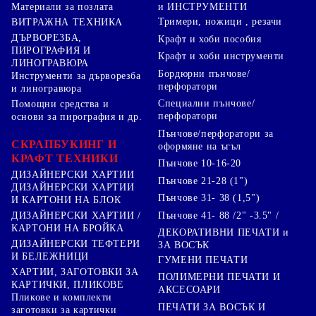
Материали за позлата
и ИНСТРУМЕНТИ
Тримери, ножици , резачи
ВИТРАЖНА ТЕХНИКА
ДЪРВОРЕЗБА,
Крафт и хоби пособия
ПИРОГРАФИЯ И
Крафт и хоби инструменти
ЛИНОГРАВЮРА
Бордюрни пънчове/
Инструменти за дърворезба
перфоратори
и линогравюра
Специални пънчове/
Помощни средства и
перфоратори
основи за пирография и др.
Пънчове/перфоратори за
СКРАПБУКИНГ И
оформяне на ъгъл
КРАФТ ТЕХНИКИ
Пънчове 10-16-20
ДИЗАЙНЕРСКИ ХАРТИИ
Пънчове 21-28 (1")
ДИЗАЙНЕРСКИ ХАРТИИ
Пънчове 31- 38 (1,5")
И КАРТОНИ НА БЛОК
Пънчове 41- 88 /2" -3.5" /
ДИЗАЙНЕРСКИ ХАРТИИ /
КАРТОНИ НА БРОЙКА
ДЕКОРАТИВНИ ПЕЧАТИ и
ДИЗАЙНЕРСКИ ТЕФТЕРИ
ЗА ВОСЪК
И БЕЛЕЖНИЦИ
ГУМЕНИ ПЕЧАТИ
ХАРТИИ, ЗАГОТОВКИ ЗА
ПОЛИМЕРНИ ПЕЧАТИ И
КАРТИЧКИ, ПЛИКОВЕ
АКСЕСОАРИ
Пликове и комплекти
ПЕЧАТИ ЗА ВОСЪК И
заготовки за картички