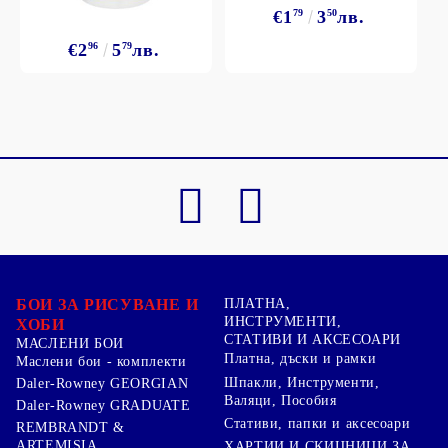
€1
79
3
50
лв.
€2
96
5
79
лв.
БОИ ЗА РИСУВАНЕ И
ПЛАТНА,
ИНСТРУМЕНТИ,
ХОБИ
СТАТИВИ И АКСЕСОАРИ
МАСЛЕНИ БОИ
Платна, дъски и рамки
Маслени бои - комплекти
Шпакли, Инструменти,
Daler-Rowney GEORGIAN
Валяци, Пособия
Daler-Rowney GRADUATE
Стативи, папки и аксесоари
REMBRANDT &
ARTEMISIA
ХАРТИИ И СКИЦНИЦИ ЗА