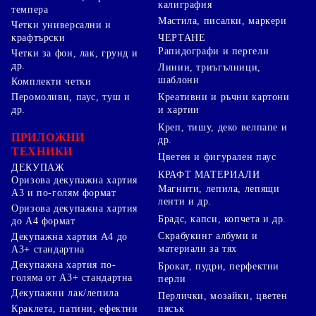
калиграфия
темпера
Мастила, писалки, маркери
Четки универсални и
ЧЕРТАНЕ
крафтърски
Рапидографи и пергели
Четки за фон, лак, грунд и
др.
Линии, триъгълници,
шаблони
Комплекти четки
Перомоливи, паус, туш и
Креативни и ръчни картони
др.
и хартии
Креп, тишу, деко велпапе и
ПРИЛОЖНИ
др.
ТЕХНИКИ
Цветен и фигурален паус
ДЕКУПАЖ
КРАФТ МАТЕРИАЛИ
Оризова декупажна хартия
Магнити, лепила, лепящи
А3 и по-голям формат
ленти и др.
Оризова декупажна хартия
Брадс, капси, копчета и др.
до А4 формат
Скрабукинг албуми и
Декупажна хартия А4 до
материали за тях
А3+ стандартна
Декупажна хартия по-
Брокат, пудри, перфектни
голяма от А3+ стандартна
перли
Декупажни лак/лепила
Перлички, мозайки, цветен
Краклета, патини, ефектни
пясък