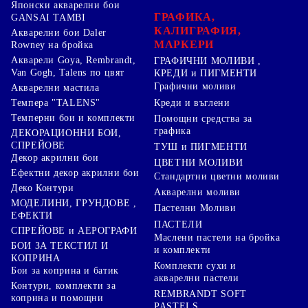
Японски акварелни бои
ГРАФИКА,
GANSAI TAMBI
КАЛИГРАФИЯ,
Акварелни бои Daler
МАРКЕРИ
Rowney на бройка
Акварели Goya, Rembrandt,
ГРАФИЧНИ МОЛИВИ ,
Van Gogh, Talens по цвят
КРЕДИ и ПИГМЕНТИ
Графични моливи
Акварелни мастила
Креди и въглени
Темпера "TALENS"
Темперни бои и комплекти
Помощни средства за
графика
ДЕКОРАЦИОННИ БОИ,
СПРЕЙОВЕ
ТУШ и ПИГМЕНТИ
Декор акрилни бои
ЦВЕТНИ МОЛИВИ
Ефектни декор акрилни бои
Стандартни цветни моливи
Деко Контури
Акварелни моливи
МОДЕЛИНИ, ГРУНДОВЕ ,
Пастелни Моливи
ЕФЕКТИ
ПАСТЕЛИ
СПРЕЙОВЕ и АЕРОГРАФИ
Маслени пастели на бройка
БОИ ЗА ТЕКСТИЛ И
и комплекти
КОПРИНА
Комплекти сухи и
Бои за коприна и батик
акварелни пастели
Контури, комплекти за
REMBRANDT SOFT
коприна и помощни
PASTELS