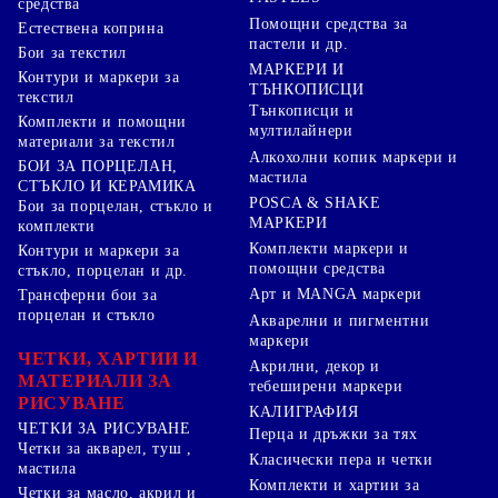
средства
Помощни средства за
Естествена коприна
пастели и др.
Бои за текстил
МАРКЕРИ И
Контури и маркери за
ТЪНКОПИСЦИ
текстил
Тънкописци и
Комплекти и помощни
мултилайнери
материали за текстил
Алкохолни копик маркери и
БОИ ЗА ПОРЦЕЛАН,
мастила
СТЪКЛО И КЕРАМИКА
POSCA & SHAKE
Бои за порцелан, стъкло и
МАРКЕРИ
комплекти
Комплекти маркери и
Контури и маркери за
помощни средства
стъкло, порцелан и др.
Арт и MANGA маркери
Трансферни бои за
порцелан и стъкло
Акварелни и пигментни
маркери
ЧЕТКИ, ХАРТИИ И
Акрилни, декор и
МАТЕРИАЛИ ЗА
тебеширени маркери
РИСУВАНЕ
КАЛИГРАФИЯ
ЧЕТКИ ЗА РИСУВАНЕ
Перца и дръжки за тях
Четки за акварел, туш ,
Класически пера и четки
мастила
Комплекти и хартии за
Четки за масло, акрил и