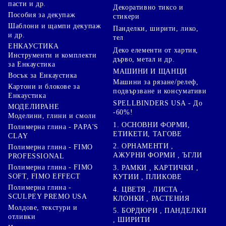
пасти и др.
Декоративно тиксо и
Пособия за декупаж
стикери
Шаблони и щампи декупаж
Панделки, ширити, лико,
и др.
тел
ЕНКАУСТИКА
Деко елементи от хартия,
Инструменти и комплекти
дърво, метал и др.
за Енкаустика
МАШИНИ И ЩАНЦИ
Восък за Енкаустика
Машини за рязане/релеф,
Картони и блокове за
подвързване и консумативи
Енкаустика
SPELLBINDERS USA - До
МОДЕЛИРАНЕ
-60%!
Моделини, глини и смоли
1. ОСНОВНИ ФОРМИ,
Полимерна глина - PAPA'S
ЕТИКЕТИ, ТАГОВЕ
CLAY
2. ОРНАМЕНТИ ,
Полимерна глина - FIMO
АЖУРНИ ФОРМИ , ЪГЛИ
PROFESSIONAL
Полимерна глина - FIMO
3. РАМКИ , КАРТИЧКИ ,
SOFT, FIMO EFFECT
КУТИИ , ПЛИКОВЕ
Полимерна глина -
4. ЦВЕТЯ , ЛИСТА ,
SCULPEY PREMO USA
КЛОНКИ , РАСТЕНИЯ
Молдове, текстури и
5. БОРДЮРИ , ПАНДЕЛКИ
отливки
, ШИРИТИ