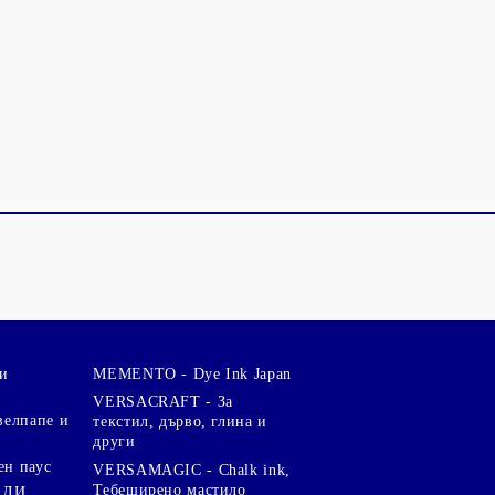
и
MEMENTO - Dye Ink Japan
VERSACRAFT - За
велпапе и
текстил, дърво, глина и
други
ен паус
VERSAMAGIC - Chalk ink,
Тебеширено мастило
АЛИ