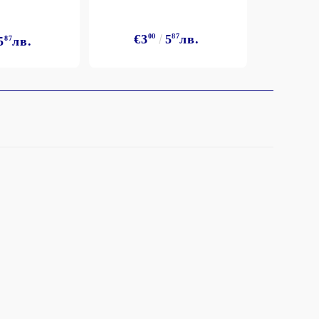
€3
€3
00
5
87
лв.
5
87
лв.