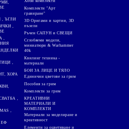
Хоби комплекти
РМИ,
ВЕ
Комплекти "Арт
гравиране"
, ЪГЛИ
3D Оригами и хартии, 3D
пъзели
ИЧКИ ,
ВЕ
Ръчен САПУН и СВЕЩИ
А ,
Сглобяеми модели,
ЕНИЯ
миниатюри & Warhammer
ПАНДЕЛКИ
40k
Квилинг техника -
ТИЦИ ,
материали
БОИ ЗА ЛИЦЕ И ТЯЛО
ИТ, ХОРА
Единични цветове за грим
Пособия за грим
КВИ,
Комплекти за грим
СВАТБА ,
КРЕАТИВНИ
МАТЕРИАЛИ И
КОМПЛЕКТИ
MAS ,
Mатериали за моделиране и
креативност
ЛЕФ
Елементи за оцветяване и