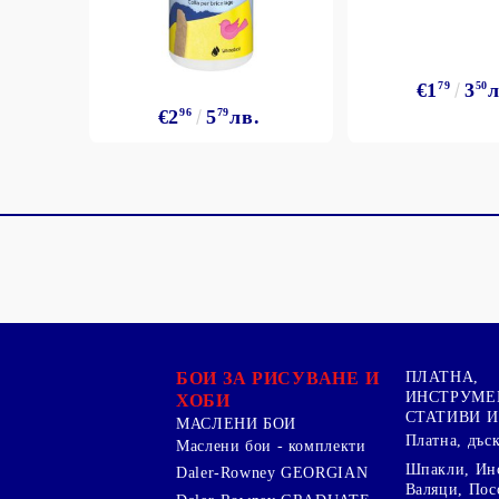
€1
79
3
50
л
€2
96
5
79
лв.
БОИ ЗА РИСУВАНЕ И
ПЛАТНА,
ИНСТРУМЕ
ХОБИ
СТАТИВИ И
МАСЛЕНИ БОИ
Платна, дъс
Маслени бои - комплекти
Шпакли, Ин
Daler-Rowney GEORGIAN
Валяци, Пос