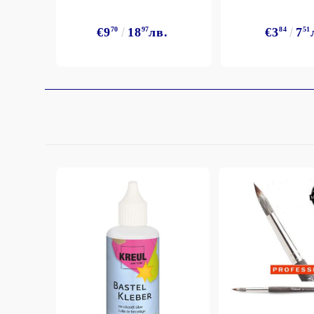
€9
70
18
97
лв.
€3
84
7
51