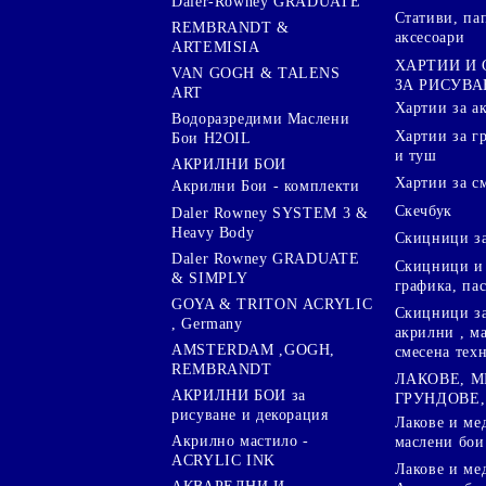
Daler-Rowney GRADUATE
Стативи, па
REMBRANDT &
аксесоари
ARTEMISIA
ХАРТИИ И
VAN GOGH & TALENS
ЗА РИСУВА
ART
Хартии за а
Водоразредими Маслени
Хартии за гр
Бои H2OIL
и туш
АКРИЛНИ БОИ
Хартии за с
Акрилни Бои - комплекти
Скечбук
Daler Rowney SYSTEM 3 &
Heavy Body
Скицници за
Daler Rowney GRADUATE
Скицници и 
& SIMPLY
графика, па
GOYA & TRITON АCRYLIC
Скицници за
, Germany
акрилни , м
AMSTERDAM ,GOGH,
смесена тех
REMBRANDT
ЛАКОВЕ, 
АКРИЛНИ БОИ за
ГРУНДОВЕ,
рисуване и декорация
Лакове и ме
Акрилно мастило -
маслени бои
ACRYLIC INK
Лакове и ме