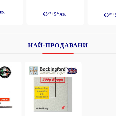
лв.
€3
00
5
87
лв.
€3
00
НАЙ-ПРОДАВАНИ
Моят профил
Вход
Регистрация
BGN
EUR
BG
EN