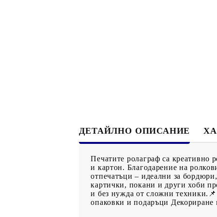
Филц, вълна и пособия за тях
Гумирани листи, пера, шринк пластмаса и др.
Хоби литература
ТАМПОНИ И МАСТИЛА
ДЕКОРАТ
ВОСЪК
Почистващи средства и апликатори за
ГУМЕНИ
мастила
ПОЛИМЕ
ДЕТАЙЛНО ОПИСАНИЕ
ХА
MEMENTO - Dye Ink Japan
АКСЕСО
VERSACRAFT - За текстил, дърво,
ПЕЧАТИ 
Печатите ролаграф са креативно р
глина и други
ВОСЪЦИ
и картон. Благодарение на ролков
отпечатъци – идеални за бордюри,
VERSAMAGIC - Chalk ink,
картички, покани и други хоби пр
и без нужда от сложни техники.📌
Тебеширено мастило
опаковки и подаръци Декориране 
BRILLIANCE - Пигментно мастило