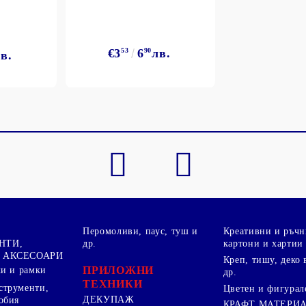
€3
53
6
90
лв.
в.
Перомоливи, паус, туш и
Креативни и ръчн
НТИ,
др.
картони и хартии
 АКСЕСОАРИ
Креп, тишу, деко 
ПРИЛОЖНИ
ки и рамки
др.
ТЕХНИКИ
струменти,
Цветен и фигурал
ДЕКУПАЖ
обия
КРАФТ МАТЕРИ