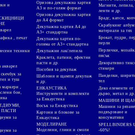
Оризова декупажна хартия
пки и
Магнити, лепила,
А3 и по-голям формат
ленти и др.
Оризова декупажна хартия
Брадс, капси, коп
 СКИЦНИЦИ
до А4 формат
НЕ
Скрабукинг албум
Декупажна хартия А4 до
кварел
материали за тях
А3+ стандартна
Брокат, пудри, п
афика , печат
Декупажна хартия по-
перли
голяма от А3+ стандартна
Перлички, мозайк
Декупажни лак/лепила
месени техники
пясък
Краклета, патини, ефектни
пасти и др.
Декоративно тикс
 акварел
стикери
Пособия за декупаж
скечбук за
Панделки, ширити
Шаблони и щампи декупаж
стел и туш
тел
и др.
 маркери ,
Деко елементи от 
ЕНКАУСТИКА
аслени бои,
дърво, метал и др
Инструменти и комплекти
ника
за Енкаустика
МАШИНИ И ЩА
МЕДИУМИ,
Восък за Енкаустика
Машини за рязане
 ПАСТИ
подвързване и
Картони и блокове за
диуми за
консумативи
Енкаустика
МОДЕЛИРАНЕ
SPELLBINDERS U
Моделини, глини и смоли
-60%!
диуми за