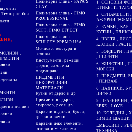
и
Полимерна глина - PAPA'S
1. ОСНОВНИ ФО
CLAY
ЕТИКЕТИ, ТАГО
диуми за
Полимерна глина - FIMO
 Темперни бои
2. ОРНАМЕНТИ ,
PROFESSIONAL
АЖУРНИ ФОРМИ 
пасти
Полимерна глина - FIMO
3. РАМКИ , КАРТ
SOFT, FIMO EFFECT
КУТИИ , ПЛИКО
,
Полимерна глина -
4. ЦВЕТЯ , ЛИСТ
ФИЯ,
SCULPEY PREMO USA
КЛОНКИ , РАСТ
И
Молдове, текстури и
5. БОРДЮРИ , 
МОЛИВИ ,
отливки
, ШИРИТИ
ПИГМЕНТИ
Инструменти, режещи
6. ЖИВОТНИ , П
оливи
форми, лакове за
МОРСКИ
моделиране
лени
7. ПРЕДМЕТИ, Б
ПРЕДМЕТИ И
дства за
, ПЕЙЗАЖ
ДЕКОРАТИВНИ
МАТЕРИАЛИ
8. НАДПИСИ, БУ
ГМЕНТИ
Кутии от дърво и др.
ЦИФРИ
Предмети от дърво,
ОЛИВИ
9. ПРАЗНИЧНИ , 
стиропор, pvc и др.
БЕБЕ , LOVE
цветни моливи
Дървени надписи, букви,
10. КОЛЕДНИ , X
моливи
цифри и рамки
ЗИМНИ ЩАНЦИ
оливи
Дървени деко елементи,
ЕМБОСИНГ / РЕ
основи и механизми
ТЕХНИКА