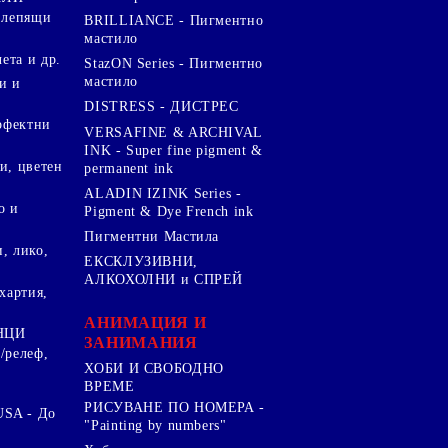
 лепящи
BRILLIANCE - Пигментно
мастило
чета и др.
StazON Series - Пигментно
мастило
и и
DISTRESS - ДИСТРЕС
ерфектни
VERSAFINE & ARCHIVAL
INK - Super fine pigment &
и, цветен
permanent ink
ALADIN IZINK Series -
о и
Pigment & Dye French ink
Пигментни Мастила
, лико,
ЕКСКЛУЗИВНИ,
АЛКОХОЛНИ и СПРЕЙ
хартия,
.
АНИМАЦИЯ И
НЦИ
ЗАНИМАНИЯ
/релеф,
ХОБИ И СВОБОДНО
ВРЕМЕ
РИСУВАНЕ ПО НОМЕРА -
SA - До
"Painting by numbers"