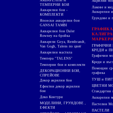
АКВАРЕЛНИ И
Акрилни бо
ТЕМПЕРНИ БОИ
Лакове и ме
Акварелни бои -
Акварелни и
КОМПЛЕКТИ
Грундове и 
Японски акварелни бои
GANSAI TAMBI
ГРАФИКА
Акварелни бои Daler
КАЛИГРА
Rowney на бройка
МАРКЕР
Акварели Goya, Rembrandt,
ГРАФИЧНИ 
Van Gogh, Talens по цвят
КРЕДИ и 
Акварелни мастила
Графични м
Темпера "TALENS"
Креди и въг
Темперни бои и комплекти
Помощни сре
ДЕКОРАЦИОННИ БОИ,
графика
СПРЕЙОВЕ
ТУШ и ПИ
Декор акрилни бои
ЦВЕТНИ М
Ефектни декор акрилни
бои
Стандартни 
Деко Контури
Акварелни 
МОДЕЛИНИ, ГРУНДОВЕ ,
Пастелни М
ЕФЕКТИ
ПАСТЕЛИ