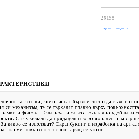
К
К
26158
Оцени продукта
ИВНИ И ПЕЧАТИ ЗА
ХАРТИИ, ЗАГОТОВКИ ЗА
КАРТИЧКИ, ПЛИКОВЕ
 ПЕЧАТИ
Пликове и комплекти загото
картички
РНИ ПЕЧАТИ И
РАКТЕРИСТИКИ
АРИ
Перлени , Металик , Брокат 
хартии
ЗА ВОСЪК И ЦВЕТНИ
ешение за всички, които искат бързо и лесно да създават 
Цветни и крафт картони / х
ия си механизъм, те се търкалят плавно върху повърхностт
 рамки и фонове. Тези печати са изключително удобни за с
Креативни и ръчни картони 
оекти. С тях можеш да придадеш професионален и завършен
 За какво се използват? Скрапбукинг и изработка на арт а
Креп, тишу, деко велпапе и д
на големи повърхности с повтарящ се мотив
Цветен и фигурален паус