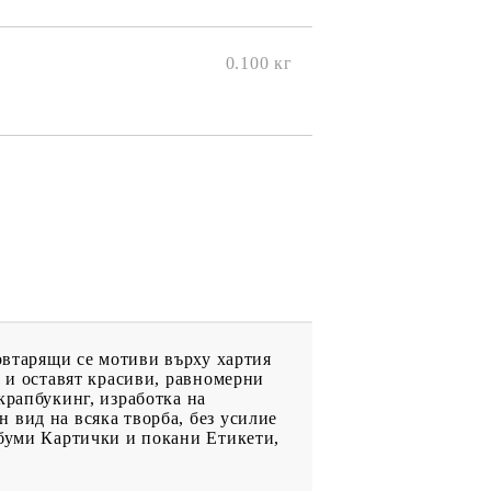
онтури и маркери за текстил
LOVE
омплекти и помощни материали за текстил
10. КОЛЕДНИ , XMAS , ЗИМНИ
0.100
кг
ЩАНЦИ
ЕМБОСИНГ / РЕЛЕФ ТЕХНИКА
вки за
Техника - Топъл ембос
Ембосинг пудри
картони и
Шаблони за релеф и оцветяване с
мастила
повтарящи се мотиви върху хартия
артии
а и оставят красиви, равномерни
Инструменти за релеф
крапбукинг, изработка на
и хартии
Папки за релеф и ембос плочи
 вид на всяка творба, без усилие
лбуми Картички и покани Етикети,
р.