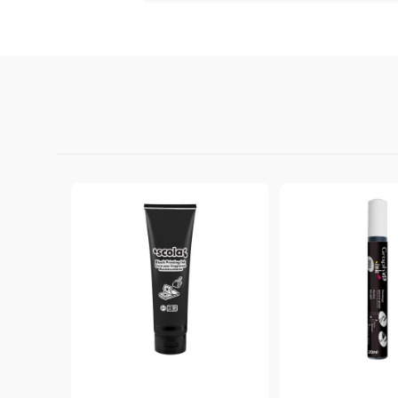
StazON Series - Пигментно мастило
DISTRESS - ДИСТРЕС
VERSAFINE & ARCHIVAL INK -
Super fine pigment & permanent ink
ALADIN IZINK Series - Pigment & Dye
French ink
Пигментни Мастила
ЕКСКЛУЗИВНИ, АЛКОХОЛНИ и
СПРЕЙ