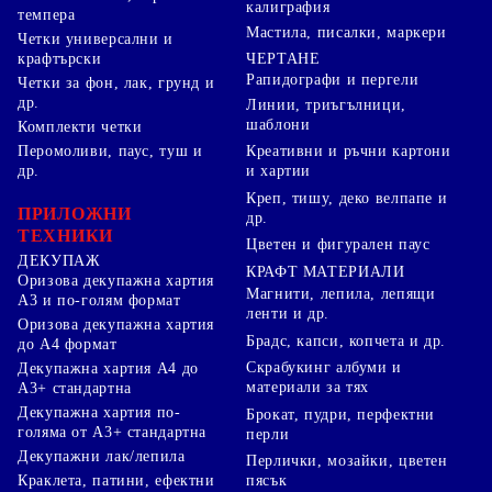
калиграфия
темпера
Мастила, писалки, маркери
Четки универсални и
ЧЕРТАНЕ
крафтърски
Рапидографи и пергели
Четки за фон, лак, грунд и
др.
Линии, триъгълници,
шаблони
Комплекти четки
Перомоливи, паус, туш и
Креативни и ръчни картони
др.
и хартии
Креп, тишу, деко велпапе и
ПРИЛОЖНИ
др.
ТЕХНИКИ
Цветен и фигурален паус
ДЕКУПАЖ
КРАФТ МАТЕРИАЛИ
Оризова декупажна хартия
Магнити, лепила, лепящи
А3 и по-голям формат
ленти и др.
Оризова декупажна хартия
Брадс, капси, копчета и др.
до А4 формат
Скрабукинг албуми и
Декупажна хартия А4 до
материали за тях
А3+ стандартна
Декупажна хартия по-
Брокат, пудри, перфектни
голяма от А3+ стандартна
перли
Декупажни лак/лепила
Перлички, мозайки, цветен
Краклета, патини, ефектни
пясък