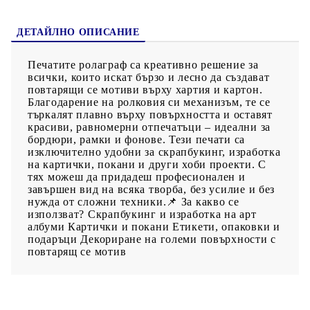
ДЕТАЙЛНО ОПИСАНИЕ
Печатите ролаграф са креативно решение за
всички, които искат бързо и лесно да създават
повтарящи се мотиви върху хартия и картон.
Благодарение на ролковия си механизъм, те се
търкалят плавно върху повърхността и оставят
красиви, равномерни отпечатъци – идеални за
бордюри, рамки и фонове. Тези печати са
изключително удобни за скрапбукинг, изработка
на картички, покани и други хоби проекти. С
тях можеш да придадеш професионален и
завършен вид на всяка творба, без усилие и без
нужда от сложни техники.📌 За какво се
използват? Скрапбукинг и изработка на арт
албуми Картички и покани Етикети, опаковки и
подаръци Декориране на големи повърхности с
повтарящ се мотив