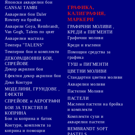
Японски акварелни бои
ГРАФИКА,
GANSAI TAMBI
КАЛИГРАФИЯ,
Акварелни бои Daler
МАРКЕРИ
Rowney на бройка
Акварели Goya, Rembrandt,
ГРАФИЧНИ МОЛИВИ ,
Van Gogh, Talens по цвят
КРЕДИ и ПИГМЕНТИ
Графични моливи
Акварелни мастила
Креди и въглени
Темпера "TALENS"
Темперни бои и комплекти
Помощни средства за
графика
ДЕКОРАЦИОННИ БОИ,
СПРЕЙОВЕ
ТУШ и ПИГМЕНТИ
Декор акрилни бои
ЦВЕТНИ МОЛИВИ
Ефектни декор акрилни бои
Стандартни цветни моливи
Деко Контури
Акварелни моливи
МОДЕЛИНИ, ГРУНДОВЕ ,
Пастелни Моливи
ЕФЕКТИ
ПАСТЕЛИ
СПРЕЙОВЕ и АЕРОГРАФИ
Маслени пастели на бройка
БОИ ЗА ТЕКСТИЛ И
и комплекти
КОПРИНА
Комплекти сухи и
Бои за коприна и батик
акварелни пастели
Контури, комплекти за
REMBRANDT SOFT
коприна и помощни
PASTELS