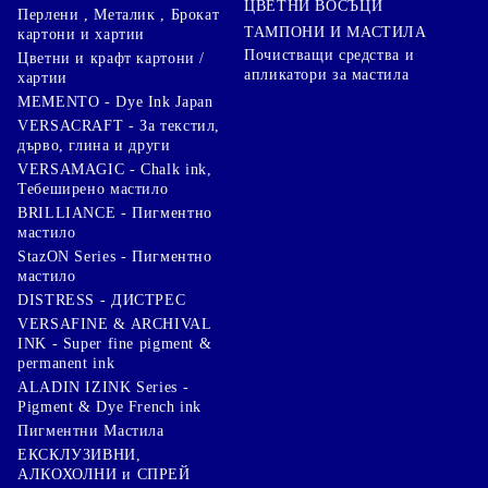
ЦВЕТНИ ВОСЪЦИ
Перлени , Металик , Брокат
ТАМПОНИ И МАСТИЛА
картони и хартии
Почистващи средства и
Цветни и крафт картони /
апликатори за мастила
хартии
MEMENTO - Dye Ink Japan
VERSACRAFT - За текстил,
дърво, глина и други
VERSAMAGIC - Chalk ink,
Тебеширено мастило
BRILLIANCE - Пигментно
мастило
StazON Series - Пигментно
мастило
DISTRESS - ДИСТРЕС
VERSAFINE & ARCHIVAL
INK - Super fine pigment &
permanent ink
ALADIN IZINK Series -
Pigment & Dye French ink
Пигментни Мастила
ЕКСКЛУЗИВНИ,
АЛКОХОЛНИ и СПРЕЙ