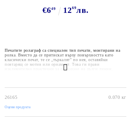
€6
12
69
лв.
49
Печатите ролаграф са специален тип печати, монтирани на
ролка. Вместо да се притискат върху повърхността като
класически печат, те се „търкалят“ по нея, оставяйки
повтарящ се мотив или орнамент. Това ги прави
изключително практични за създаване на дълги линии,
бордюри или фонове. Позволяват бързо и лесно отпечатване
на повтарящи се мотиви.Идеални за фонове, бордюри и
рамки в картички и скрапбукинг. Удобни и икономични – с
един печат можеш да покриеш голяма повърхност.Предлагат
се в различни дизайни Подходящи за използване с различни
26165
0.070
кг
мастила.Използвайте дръжка за гумен ролков печат
Оцени продукта