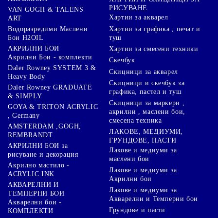
РИСУВАНЕ
VAN GOGH & TALENS
Хартии за акварел
ART
Хартии за графика , печат и
Водоразредими Маслени
туш
Бои H2OIL
АКРИЛНИ БОИ
Хартии за смесени техники
Акрилни Бои - комплекти
Скечбук
Daler Rowney SYSTEM 3 &
Скицници за акварел
Heavy Body
Скицници и скечбук за
Daler Rowney GRADUATE
графика, пастел и туш
& SIMPLY
Скицници за маркери ,
GOYA & TRITON АCRYLIC
акрилни , маслени бои,
, Germany
смесена техника
AMSTERDAM ,GOGH,
ЛАКОВЕ, МЕДИУМИ,
REMBRANDT
ГРУНДОВЕ, ПАСТИ
АКРИЛНИ БОИ за
Лакове и медиуми за
рисуване и декорация
маслени бои
Акрилно мастило -
Лакове и медиуми за
ACRYLIC INK
Акрилни бои
АКВАРЕЛНИ И
Лакове и медиуми за
ТЕМПЕРНИ БОИ
Акварелни и Темперни бои
Акварелни бои -
Грундове и пасти
КОМПЛЕКТИ