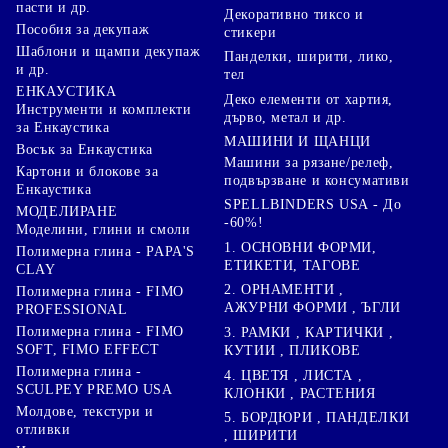
пасти и др.
Декоративно тиксо и
Пособия за декупаж
стикери
Шаблони и щампи декупаж
Панделки, ширити, лико,
и др.
тел
ЕНКАУСТИКА
Деко елементи от хартия,
Инструменти и комплекти
дърво, метал и др.
за Енкаустика
МАШИНИ И ЩАНЦИ
Восък за Енкаустика
Машини за рязане/релеф,
Картони и блокове за
подвързване и консумативи
Енкаустика
SPELLBINDERS USA - До
МОДЕЛИРАНЕ
-60%!
Моделини, глини и смоли
1. ОСНОВНИ ФОРМИ,
Полимерна глина - PAPA'S
ЕТИКЕТИ, ТАГОВЕ
CLAY
2. ОРНАМЕНТИ ,
Полимерна глина - FIMO
АЖУРНИ ФОРМИ , ЪГЛИ
PROFESSIONAL
Полимерна глина - FIMO
3. РАМКИ , КАРТИЧКИ ,
SOFT, FIMO EFFECT
КУТИИ , ПЛИКОВЕ
Полимерна глина -
4. ЦВЕТЯ , ЛИСТА ,
SCULPEY PREMO USA
КЛОНКИ , РАСТЕНИЯ
Молдове, текстури и
5. БОРДЮРИ , ПАНДЕЛКИ
отливки
, ШИРИТИ