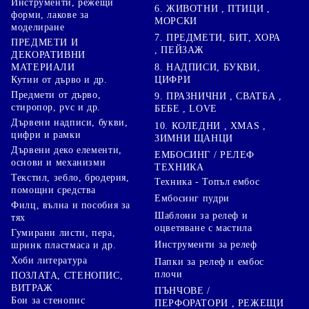
Инструменти, режещи
6. ЖИВОТНИ , ПТИЦИ ,
форми, лакове за
МОРСКИ
моделиране
7. ПРЕДМЕТИ, БИТ, ХОРА
ПРЕДМЕТИ И
, ПЕЙЗАЖ
ДЕКОРАТИВНИ
8. НАДПИСИ, БУКВИ,
МАТЕРИАЛИ
ЦИФРИ
Кутии от дърво и др.
Предмети от дърво,
9. ПРАЗНИЧНИ , СВАТБА ,
стиропор, pvc и др.
БЕБЕ , LOVE
Дървени надписи, букви,
10. КОЛЕДНИ , XMAS ,
цифри и рамки
ЗИМНИ ЩАНЦИ
Дървени деко елементи,
ЕМБОСИНГ / РЕЛЕФ
основи и механизми
ТЕХНИКА
Текстил, зебло, бродерия,
Техника - Топъл ембос
помощни средства
Ембосинг пудри
Филц, вълна и пособия за
Шаблони за релеф и
тях
оцветяване с мастила
Гумирани листи, пера,
Инструменти за релеф
шринк пластмаса и др.
Хоби литература
Папки за релеф и ембос
плочи
ПОЗЛАТА, СТЕНОПИС,
ВИТРАЖ
ПЪНЧОВЕ /
Бои за стенопис
ПЕРФОРАТОРИ , РЕЖЕЩИ