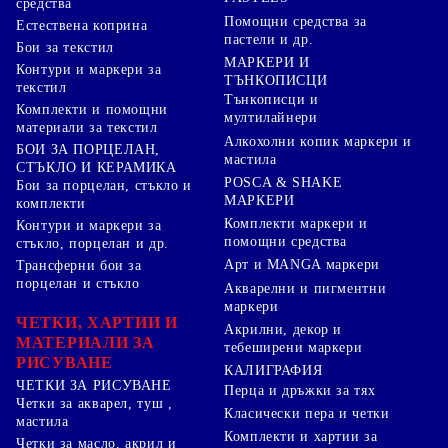
средства
Помощни средства за
Естествена коприна
пастели и др.
Бои за текстил
МАРКЕРИ И
Контури и маркери за
ТЪНКОПИСЦИ
текстил
Тънкописци и
Комплекти и помощни
мултилайнери
материали за текстил
Алкохолни копик маркери и
БОИ ЗА ПОРЦЕЛАН,
мастила
СТЪКЛО И КЕРАМИКА
POSCA & SHAKE
Бои за порцелан, стъкло и
МАРКЕРИ
комплекти
Комплекти маркери и
Контури и маркери за
помощни средства
стъкло, порцелан и др.
Арт и MANGA маркери
Трансферни бои за
порцелан и стъкло
Акварелни и пигментни
маркери
ЧЕТКИ, ХАРТИИ И
Акрилни, декор и
МАТЕРИАЛИ ЗА
тебеширени маркери
РИСУВАНЕ
КАЛИГРАФИЯ
ЧЕТКИ ЗА РИСУВАНЕ
Перца и дръжки за тях
Четки за акварел, туш ,
Класически пера и четки
мастила
Комплекти и хартии за
Четки за масло, акрил и