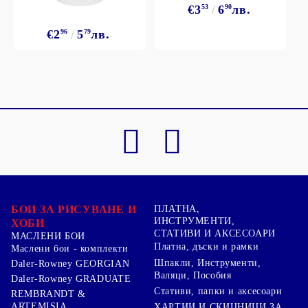
€3
53
6
90
лв.
€2
96
5
79
лв.
БОИ ЗА РИСУВАНЕ И
ПЛАТНА,
ИНСТРУМЕНТИ,
ХОБИ
СТАТИВИ И АКСЕСОАРИ
МАСЛЕНИ БОИ
Платна, дъски и рамки
Маслени бои - комплекти
Шпакли, Инструменти,
Daler-Rowney GEORGIAN
Валяци, Пособия
Daler-Rowney GRADUATE
Стативи, папки и аксесоари
REMBRANDT &
ARTEMISIA
ХАРТИИ И СКИЦНИЦИ ЗА