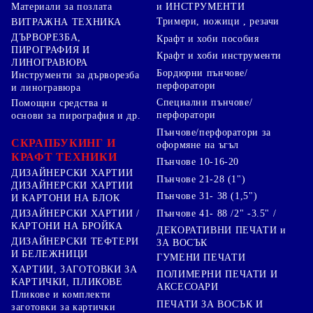
Материали за позлата
и ИНСТРУМЕНТИ
Тримери, ножици , резачи
ВИТРАЖНА ТЕХНИКА
ДЪРВОРЕЗБА,
Крафт и хоби пособия
ПИРОГРАФИЯ И
Крафт и хоби инструменти
ЛИНОГРАВЮРА
Бордюрни пънчове/
Инструменти за дърворезба
перфоратори
и линогравюра
Специални пънчове/
Помощни средства и
перфоратори
основи за пирография и др.
Пънчове/перфоратори за
СКРАПБУКИНГ И
оформяне на ъгъл
КРАФТ ТЕХНИКИ
Пънчове 10-16-20
ДИЗАЙНЕРСКИ ХАРТИИ
Пънчове 21-28 (1")
ДИЗАЙНЕРСКИ ХАРТИИ
Пънчове 31- 38 (1,5")
И КАРТОНИ НА БЛОК
Пънчове 41- 88 /2" -3.5" /
ДИЗАЙНЕРСКИ ХАРТИИ /
КАРТОНИ НА БРОЙКА
ДЕКОРАТИВНИ ПЕЧАТИ и
ДИЗАЙНЕРСКИ ТЕФТЕРИ
ЗА ВОСЪК
И БЕЛЕЖНИЦИ
ГУМЕНИ ПЕЧАТИ
ХАРТИИ, ЗАГОТОВКИ ЗА
ПОЛИМЕРНИ ПЕЧАТИ И
КАРТИЧКИ, ПЛИКОВЕ
АКСЕСОАРИ
Пликове и комплекти
ПЕЧАТИ ЗА ВОСЪК И
заготовки за картички