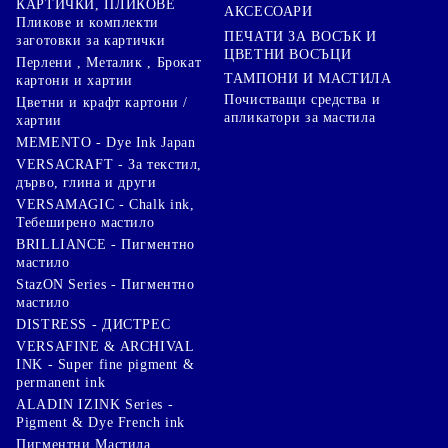
КАРТИЧКИ, ПЛИКОВЕ
АКСЕСОАРИ
Пликове и комплекти
ПЕЧАТИ ЗА ВОСЪК И
заготовки за картички
ЦВЕТНИ ВОСЪЦИ
Перлени , Металик , Брокат
ТАМПОНИ И МАСТИЛА
картони и хартии
Почистващи средства и
Цветни и крафт картони /
апликатори за мастила
хартии
MEMENTO - Dye Ink Japan
VERSACRAFT - За текстил,
дърво, глина и други
VERSAMAGIC - Chalk ink,
Тебеширено мастило
BRILLIANCE - Пигментно
мастило
StazON Series - Пигментно
мастило
DISTRESS - ДИСТРЕС
VERSAFINE & ARCHIVAL
INK - Super fine pigment &
permanent ink
ALADIN IZINK Series -
Pigment & Dye French ink
Пигментни Мастила