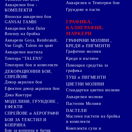
Акварелни и Темперни бои
Акварелни бои -
Грундове и пасти
КОМПЛЕКТИ
Японски акварелни бои
ГРАФИКА,
GANSAI TAMBI
КАЛИГРАФИЯ,
Акварелни бои Daler
МАРКЕРИ
Rowney на бройка
Акварели Goya, Rembrandt,
ГРАФИЧНИ МОЛИВИ ,
Van Gogh, Talens по цвят
КРЕДИ и ПИГМЕНТИ
Графични моливи
Акварелни мастила
Креди и въглени
Темпера "TALENS"
Темперни бои и комплекти
Помощни средства за
графика
ДЕКОРАЦИОННИ БОИ,
СПРЕЙОВЕ
ТУШ и ПИГМЕНТИ
Декор акрилни бои
ЦВЕТНИ МОЛИВИ
Ефектни декор акрилни бои
Стандартни цветни моливи
Деко Контури
Акварелни моливи
МОДЕЛИНИ, ГРУНДОВЕ ,
Пастелни Моливи
ЕФЕКТИ
ПАСТЕЛИ
СПРЕЙОВЕ и АЕРОГРАФИ
Маслени пастели на бройка
БОИ ЗА ТЕКСТИЛ И
и комплекти
КОПРИНА
Комплекти сухи и
Бои за коприна и батик