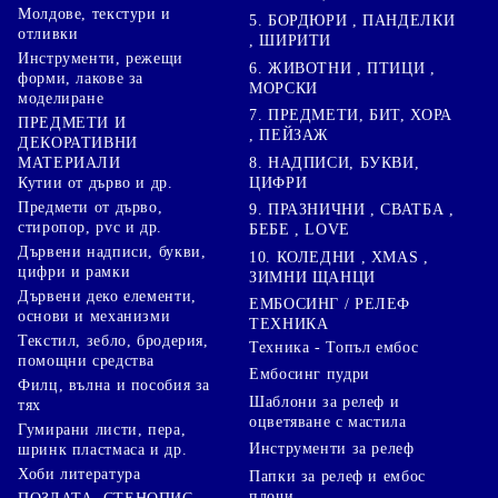
Молдове, текстури и
5. БОРДЮРИ , ПАНДЕЛКИ
отливки
, ШИРИТИ
Инструменти, режещи
6. ЖИВОТНИ , ПТИЦИ ,
форми, лакове за
МОРСКИ
моделиране
7. ПРЕДМЕТИ, БИТ, ХОРА
ПРЕДМЕТИ И
, ПЕЙЗАЖ
ДЕКОРАТИВНИ
8. НАДПИСИ, БУКВИ,
МАТЕРИАЛИ
ЦИФРИ
Кутии от дърво и др.
Предмети от дърво,
9. ПРАЗНИЧНИ , СВАТБА ,
стиропор, pvc и др.
БЕБЕ , LOVE
Дървени надписи, букви,
10. КОЛЕДНИ , XMAS ,
цифри и рамки
ЗИМНИ ЩАНЦИ
Дървени деко елементи,
ЕМБОСИНГ / РЕЛЕФ
основи и механизми
ТЕХНИКА
Текстил, зебло, бродерия,
Техника - Топъл ембос
помощни средства
Ембосинг пудри
Филц, вълна и пособия за
Шаблони за релеф и
тях
оцветяване с мастила
Гумирани листи, пера,
Инструменти за релеф
шринк пластмаса и др.
Хоби литература
Папки за релеф и ембос
плочи