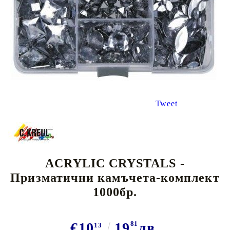
Tweet
ACRYLIC CRYSTALS -
Призматични камъчета-комплект
1000бр.
€10
19
81
лв.
13