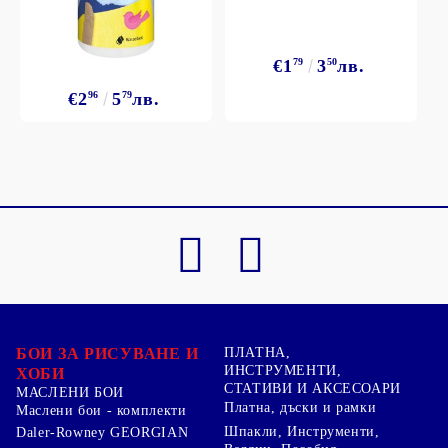
€1
79
3
50
лв.
€2
96
5
79
лв.
БОИ ЗА РИСУВАНЕ И
ПЛАТНА,
ИНСТРУМЕНТИ,
ХОБИ
СТАТИВИ И АКСЕСОАРИ
МАСЛЕНИ БОИ
Платна, дъски и рамки
Маслени бои - комплекти
Шпакли, Инструменти,
Daler-Rowney GEORGIAN