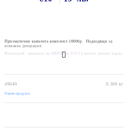
Призматични камъчета комплект-1000бр.
Подходящи за
всякаква декорация.
Използвай лепилата
на
KREUL
и
FOLIA
когато лепите върху
текстил или
универсалните
за всякаква декорация.
49640
0.300
кг
Оцени продукта