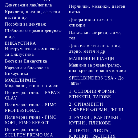
Декупажни лак/лепила
Перлички, мозайки, цветен
Краклета, патини, ефектни
пясък
пасти и др.
Декоративно тиксо и
Пособия за декупаж
стикери
Шаблони и щампи декупаж
Панделки, ширити, лико,
и др.
тел
ЕНКАУСТИКА
Деко елементи от хартия,
Инструменти и комплекти
дърво, метал и др.
за Енкаустика
МАШИНИ И ЩАНЦИ
Восък за Енкаустика
Машини за рязане/релеф,
Картони и блокове за
подвързване и консумативи
Енкаустика
SPELLBINDERS USA - До
МОДЕЛИРАНЕ
-60%!
Моделини, глини и смоли
1. ОСНОВНИ ФОРМИ,
Полимерна глина - PAPA'S
ЕТИКЕТИ, ТАГОВЕ
CLAY
2. ОРНАМЕНТИ ,
Полимерна глина - FIMO
АЖУРНИ ФОРМИ , ЪГЛИ
PROFESSIONAL
Полимерна глина - FIMO
3. РАМКИ , КАРТИЧКИ ,
SOFT, FIMO EFFECT
КУТИИ , ПЛИКОВЕ
Полимерна глина -
4. ЦВЕТЯ , ЛИСТА ,
SCULPEY PREMO USA
КЛОНКИ , РАСТЕНИЯ