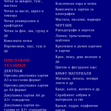
Четки за акварел, туш ,
Класически пера и четки
мастила
Комплекти и хартии за
Четки за масло, акрил и
калиграфия
темпера
Мастила, писалки, маркери
Четки универсални и
ЧЕРТАНЕ
крафтърски
Рапидографи и пергели
Четки за фон, лак, грунд и
др.
Линии, триъгълници,
шаблони
Комплекти четки
Перомоливи, паус, туш и
Креативни и ръчни картони
др.
и хартии
Креп, тишу, деко велпапе и
ПРИЛОЖНИ
др.
ТЕХНИКИ
Цветен и фигурален паус
ДЕКУПАЖ
КРАФТ МАТЕРИАЛИ
Оризова декупажна хартия
Магнити, лепила, лепящи
А3 и по-голям формат
ленти и др.
Оризова декупажна хартия
Брадс, капси, копчета и др.
до А4 формат
Скрабукинг албуми и
Декупажна хартия А4 до
материали за тях
А3+ стандартна
Декупажна хартия по-
Брокат, пудри, перфектни
голяма от А3+ стандартна
перли