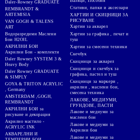
Валяци, Пособия
Daler-Rowney GRADUATE
Стативи, папки и аксесоари
REMBRANDT &
ARTEMISIA
ХАРТИИ И СКИЦНИЦИ ЗА
РИСУВАНЕ
VAN GOGH & TALENS
Хартии за акварел
ART
Хартии за графика , печат и
Водоразредими Маслени
туш
Бои H2OIL
АКРИЛНИ БОИ
Хартии за смесени техники
Акрилни Бои - комплекти
Скечбук
Daler Rowney SYSTEM 3 &
Скицници за акварел
Heavy Body
Скицници и скечбук за
Daler Rowney GRADUATE
графика, пастел и туш
& SIMPLY
Скицници за маркери ,
GOYA & TRITON АCRYLIC
акрилни , маслени бои,
, Germany
смесена техника
AMSTERDAM ,GOGH,
ЛАКОВЕ, МЕДИУМИ,
REMBRANDT
ГРУНДОВЕ, ПАСТИ
АКРИЛНИ БОИ за
Лакове и медиуми за
рисуване и декорация
маслени бои
Акрилно мастило -
Лакове и медиуми за
ACRYLIC INK
Акрилни бои
АКВАРЕЛНИ И
Лакове и медиуми за
ТЕМПЕРНИ БОИ