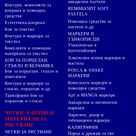
акварелни пастели
Контури, комплекти за
REMBRANDT SOFT
коприна и помощни
PASTELS
средства
Помощни средства за
Естествена коприна
пастели и др.
Бои за текстил
МАРКЕРИ И
Контури и маркери за
ТЪНКОПИСЦИ
текстил
Тънкописци и
Комплекти и помощни
мултилайнери
материали за текстил
Алкохолни копик маркери и
БОИ ЗА ПОРЦЕЛАН,
мастила
СТЪКЛО И КЕРАМИКА
POSCA & SHAKE
Бои за порцелан, стъкло и
МАРКЕРИ
комплекти
Комплекти маркери и
Контури и маркери за
помощни средства
стъкло, порцелан и др.
Арт и MANGA маркери
Трансферни бои за
порцелан и стъкло
Акварелни и пигментни
маркери
ЧЕТКИ, ХАРТИИ И
Акрилни, декор и
МАТЕРИАЛИ ЗА
тебеширени маркери
РИСУВАНЕ
КАЛИГРАФИЯ
ЧЕТКИ ЗА РИСУВАНЕ
Перца и дръжки за тях