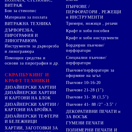
ПОЗЛАТА, СТЕНОПИС,
ВИТРАЖ
ПЪНЧОВЕ /
Бои за стенопис
ПЕРФОРАТОРИ , РЕЖЕЩИ
Материали за позлата
и ИНСТРУМЕНТИ
Тримери, ножици , резачи
ВИТРАЖНА ТЕХНИКА
ДЪРВОРЕЗБА,
Крафт и хоби пособия
ПИРОГРАФИЯ И
Крафт и хоби инструменти
ЛИНОГРАВЮРА
Бордюрни пънчове/
Инструменти за дърворезба
перфоратори
и линогравюра
Специални пънчове/
Помощни средства и
перфоратори
основи за пирография и др.
Пънчове/перфоратори за
СКРАПБУКИНГ И
оформяне на ъгъл
КРАФТ ТЕХНИКИ
Пънчове 10-16-20
ДИЗАЙНЕРСКИ ХАРТИИ
Пънчове 21-28 (1")
ДИЗАЙНЕРСКИ ХАРТИИ
Пънчове 31- 38 (1,5")
И КАРТОНИ НА БЛОК
Пънчове 41- 88 /2" -3.5" /
ДИЗАЙНЕРСКИ ХАРТИИ /
КАРТОНИ НА БРОЙКА
ДЕКОРАТИВНИ ПЕЧАТИ и
ДИЗАЙНЕРСКИ ТЕФТЕРИ
ЗА ВОСЪК
И БЕЛЕЖНИЦИ
ГУМЕНИ ПЕЧАТИ
ХАРТИИ, ЗАГОТОВКИ ЗА
ПОЛИМЕРНИ ПЕЧАТИ И