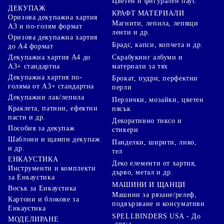
Цветен и фигурален паус
ДЕКУПАЖ
КРАФТ МАТЕРИАЛИ
Оризова декупажна хартия
Магнити, лепила, лепящи
А3 и по-голям формат
ленти и др.
Оризова декупажна хартия
Брадс, капси, копчета и др.
до А4 формат
Скрабукинг албуми и
Декупажна хартия А4 до
материали за тях
А3+ стандартна
Декупажна хартия по-
Брокат, пудри, перфектни
голяма от А3+ стандартна
перли
Декупажни лак/лепила
Перлички, мозайки, цветен
Краклета, патини, ефектни
пясък
пасти и др.
Декоративно тиксо и
Пособия за декупаж
стикери
Шаблони и щампи декупаж
Панделки, ширити, лико,
и др.
тел
ЕНКАУСТИКА
Деко елементи от хартия,
Инструменти и комплекти
дърво, метал и др.
за Енкаустика
МАШИНИ И ЩАНЦИ
Восък за Енкаустика
Машини за рязане/релеф,
Картони и блокове за
подвързване и консумативи
Енкаустика
SPELLBINDERS USA - До
МОДЕЛИРАНЕ