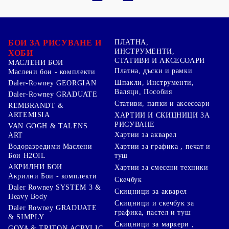
БОИ ЗА РИСУВАНЕ И
ПЛАТНА,
ИНСТРУМЕНТИ,
ХОБИ
СТАТИВИ И АКСЕСОАРИ
МАСЛЕНИ БОИ
Платна, дъски и рамки
Маслени бои - комплекти
Шпакли, Инструменти,
Daler-Rowney GEORGIAN
Валяци, Пособия
Daler-Rowney GRADUATE
Стативи, папки и аксесоари
REMBRANDT &
ARTEMISIA
ХАРТИИ И СКИЦНИЦИ ЗА
РИСУВАНЕ
VAN GOGH & TALENS
Хартии за акварел
ART
Хартии за графика , печат и
Водоразредими Маслени
туш
Бои H2OIL
АКРИЛНИ БОИ
Хартии за смесени техники
Акрилни Бои - комплекти
Скечбук
Daler Rowney SYSTEM 3 &
Скицници за акварел
Heavy Body
Скицници и скечбук за
Daler Rowney GRADUATE
графика, пастел и туш
& SIMPLY
Скицници за маркери ,
GOYA & TRITON АCRYLIC