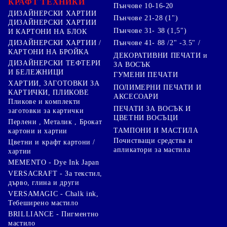
КРАФТ ТЕХНИКИ
Пънчове 10-16-20
ДИЗАЙНЕРСКИ ХАРТИИ
Пънчове 21-28 (1")
ДИЗАЙНЕРСКИ ХАРТИИ
Пънчове 31- 38 (1,5")
И КАРТОНИ НА БЛОК
Пънчове 41- 88 /2" -3.5" /
ДИЗАЙНЕРСКИ ХАРТИИ /
КАРТОНИ НА БРОЙКА
ДЕКОРАТИВНИ ПЕЧАТИ и
ДИЗАЙНЕРСКИ ТЕФТЕРИ
ЗА ВОСЪК
И БЕЛЕЖНИЦИ
ГУМЕНИ ПЕЧАТИ
ХАРТИИ, ЗАГОТОВКИ ЗА
ПОЛИМЕРНИ ПЕЧАТИ И
КАРТИЧКИ, ПЛИКОВЕ
АКСЕСОАРИ
Пликове и комплекти
ПЕЧАТИ ЗА ВОСЪК И
заготовки за картички
ЦВЕТНИ ВОСЪЦИ
Перлени , Металик , Брокат
ТАМПОНИ И МАСТИЛА
картони и хартии
Почистващи средства и
Цветни и крафт картони /
апликатори за мастила
хартии
MEMENTO - Dye Ink Japan
VERSACRAFT - За текстил,
дърво, глина и други
VERSAMAGIC - Chalk ink,
Тебеширено мастило
BRILLIANCE - Пигментно
мастило