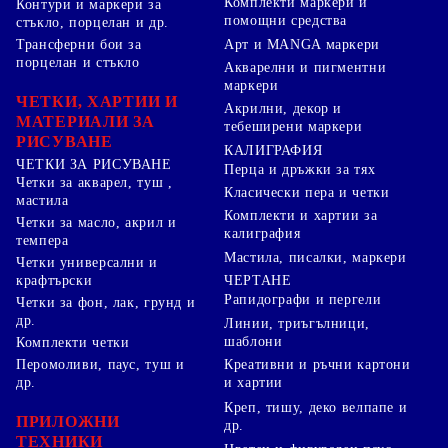
Комплекти маркери и
Контури и маркери за
помощни средства
стъкло, порцелан и др.
Арт и MANGA маркери
Трансферни бои за
порцелан и стъкло
Акварелни и пигментни
маркери
ЧЕТКИ, ХАРТИИ И
Акрилни, декор и
МАТЕРИАЛИ ЗА
тебеширени маркери
РИСУВАНЕ
КАЛИГРАФИЯ
ЧЕТКИ ЗА РИСУВАНЕ
Перца и дръжки за тях
Четки за акварел, туш ,
Класически пера и четки
мастила
Комплекти и хартии за
Четки за масло, акрил и
калиграфия
темпера
Мастила, писалки, маркери
Четки универсални и
ЧЕРТАНЕ
крафтърски
Рапидографи и пергели
Четки за фон, лак, грунд и
др.
Линии, триъгълници,
шаблони
Комплекти четки
Перомоливи, паус, туш и
Креативни и ръчни картони
др.
и хартии
Креп, тишу, деко велпапе и
ПРИЛОЖНИ
др.
ТЕХНИКИ