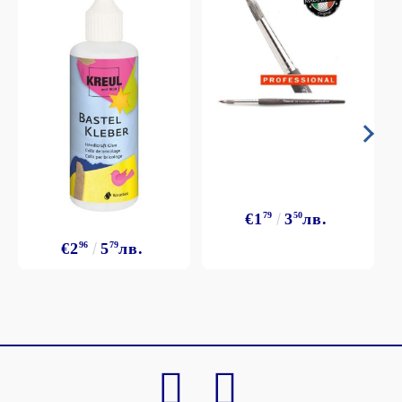
€1
79
3
50
лв.
€2
96
5
79
лв.