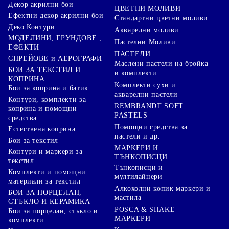
Декор акрилни бои
ЦВЕТНИ МОЛИВИ
Ефектни декор акрилни бои
Стандартни цветни моливи
Деко Контури
Акварелни моливи
МОДЕЛИНИ, ГРУНДОВЕ ,
Пастелни Моливи
ЕФЕКТИ
ПАСТЕЛИ
СПРЕЙОВЕ и АЕРОГРАФИ
Маслени пастели на бройка
БОИ ЗА ТЕКСТИЛ И
и комплекти
КОПРИНА
Комплекти сухи и
Бои за коприна и батик
акварелни пастели
Контури, комплекти за
REMBRANDT SOFT
коприна и помощни
PASTELS
средства
Помощни средства за
Естествена коприна
пастели и др.
Бои за текстил
МАРКЕРИ И
Контури и маркери за
ТЪНКОПИСЦИ
текстил
Тънкописци и
Комплекти и помощни
мултилайнери
материали за текстил
Алкохолни копик маркери и
БОИ ЗА ПОРЦЕЛАН,
мастила
СТЪКЛО И КЕРАМИКА
POSCA & SHAKE
Бои за порцелан, стъкло и
МАРКЕРИ
комплекти