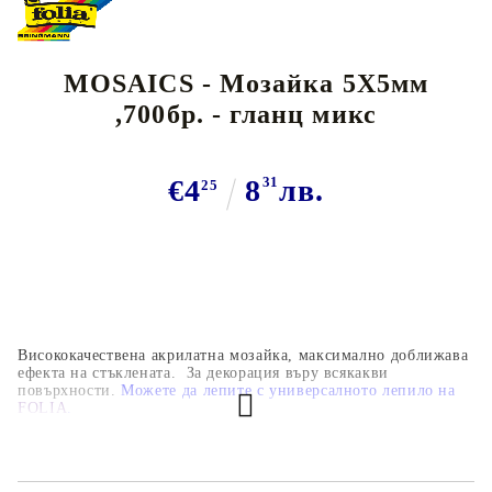
MOSAICS - Мозайка 5Х5мм
,700бр. - гланц микс
€4
8
31
лв.
25
Висококачествена акрилатна мозайка, максимално доближава
ефекта
на стъклената. За декорация въру всякакви
повърхности.
Можете да лепите
с универсалното лепило на
FOLIA
.