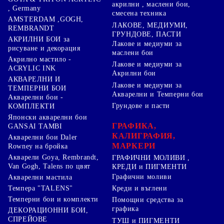
акрилни , маслени бои,
, Germany
смесена техника
AMSTERDAM ,GOGH,
ЛАКОВЕ, МЕДИУМИ,
REMBRANDT
ГРУНДОВЕ, ПАСТИ
АКРИЛНИ БОИ за
Лакове и медиуми за
рисуване и декорация
маслени бои
Акрилно мастило -
Лакове и медиуми за
ACRYLIC INK
Акрилни бои
АКВАРЕЛНИ И
Лакове и медиуми за
ТЕМПЕРНИ БОИ
Акварелни и Темперни бои
Акварелни бои -
Грундове и пасти
КОМПЛЕКТИ
Японски акварелни бои
ГРАФИКА,
GANSAI TAMBI
КАЛИГРАФИЯ,
Акварелни бои Daler
МАРКЕРИ
Rowney на бройка
Акварели Goya, Rembrandt,
ГРАФИЧНИ МОЛИВИ ,
Van Gogh, Talens по цвят
КРЕДИ и ПИГМЕНТИ
Графични моливи
Акварелни мастила
Креди и въглени
Темпера "TALENS"
Темперни бои и комплекти
Помощни средства за
графика
ДЕКОРАЦИОННИ БОИ,
СПРЕЙОВЕ
ТУШ и ПИГМЕНТИ