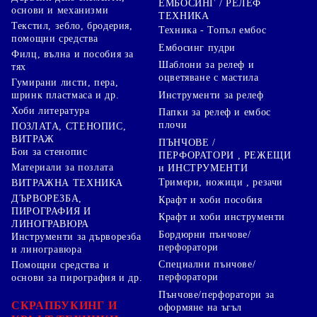
ЕМБОСИНГ / РЕЛЕФ
основи и механизми
ТЕХНИКА
Текстил, зебло, бродерия,
Техника - Топъл ембос
помощни средства
Ембосинг пудри
Филц, вълна и пособия за
Шаблони за релеф и
тях
оцветяване с мастила
Гумирани листи, пера,
Инструменти за релеф
шринк пластмаса и др.
Хоби литература
Папки за релеф и ембос
плочи
ПОЗЛАТА, СТЕНОПИС,
ВИТРАЖ
ПЪНЧОВЕ /
Бои за стенопис
ПЕРФОРАТОРИ , РЕЖЕЩИ
Материали за позлата
и ИНСТРУМЕНТИ
Тримери, ножици , резачи
ВИТРАЖНА ТЕХНИКА
ДЪРВОРЕЗБА,
Крафт и хоби пособия
ПИРОГРАФИЯ И
Крафт и хоби инструменти
ЛИНОГРАВЮРА
Бордюрни пънчове/
Инструменти за дърворезба
перфоратори
и линогравюра
Специални пънчове/
Помощни средства и
перфоратори
основи за пирография и др.
Пънчове/перфоратори за
СКРАПБУКИНГ И
оформяне на ъгъл