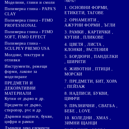
-60%!
Моделини, глини и смоли
1. ОСНОВНИ ФОРМИ,
Полимерна глина - PAPA'S
ЕТИКЕТИ, ТАГОВЕ
CLAY
2. ОРНАМЕНТИ ,
Полимерна глина - FIMO
АЖУРНИ ФОРМИ , ЪГЛИ
PROFESSIONAL
Полимерна глина - FIMO
3. РАМКИ , КАРТИЧКИ ,
SOFT, FIMO EFFECT
КУТИИ , ПЛИКОВЕ
Полимерна глина -
4. ЦВЕТЯ , ЛИСТА ,
SCULPEY PREMO USA
КЛОНКИ , РАСТЕНИЯ
Молдове, текстури и
5. БОРДЮРИ , ПАНДЕЛКИ
отливки
, ШИРИТИ
Инструменти, режещи
6. ЖИВОТНИ , ПТИЦИ ,
форми, лакове за
МОРСКИ
моделиране
7. ПРЕДМЕТИ, БИТ, ХОРА
ПРЕДМЕТИ И
, ПЕЙЗАЖ
ДЕКОРАТИВНИ
8. НАДПИСИ, БУКВИ,
МАТЕРИАЛИ
ЦИФРИ
Кутии от дърво и др.
Предмети от дърво,
9. ПРАЗНИЧНИ , СВАТБА ,
стиропор, pvc и др.
БЕБЕ , LOVE
Дървени надписи, букви,
10. КОЛЕДНИ , XMAS ,
цифри и рамки
ЗИМНИ ЩАНЦИ
Дървени деко елементи,