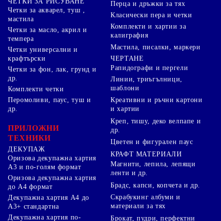
ЧЕТКИ ЗА РИСУВАНЕ
Перца и дръжки за тях
Четки за акварел, туш ,
Класически пера и четки
мастила
Комплекти и хартии за
Четки за масло, акрил и
калиграфия
темпера
Мастила, писалки, маркери
Четки универсални и
ЧЕРТАНЕ
крафтърски
Рапидографи и пергели
Четки за фон, лак, грунд и
др.
Линии, триъгълници,
шаблони
Комплекти четки
Перомоливи, паус, туш и
Креативни и ръчни картони
др.
и хартии
Креп, тишу, деко велпапе и
ПРИЛОЖНИ
др.
ТЕХНИКИ
Цветен и фигурален паус
ДЕКУПАЖ
КРАФТ МАТЕРИАЛИ
Оризова декупажна хартия
Магнити, лепила, лепящи
А3 и по-голям формат
ленти и др.
Оризова декупажна хартия
Брадс, капси, копчета и др.
до А4 формат
Скрабукинг албуми и
Декупажна хартия А4 до
материали за тях
А3+ стандартна
Декупажна хартия по-
Брокат, пудри, перфектни