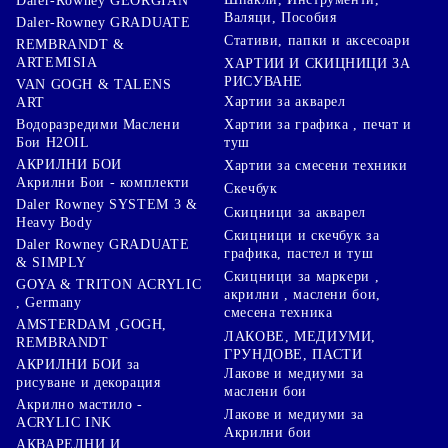
Daler-Rowney GEORGIAN
Валяци, Пособия
Daler-Rowney GRADUATE
Стативи, папки и аксесоари
REMBRANDT &
ARTEMISIA
ХАРТИИ И СКИЦНИЦИ ЗА
РИСУВАНЕ
VAN GOGH & TALENS
Хартии за акварел
ART
Хартии за графика , печат и
Водоразредими Маслени
туш
Бои H2OIL
АКРИЛНИ БОИ
Хартии за смесени техники
Акрилни Бои - комплекти
Скечбук
Daler Rowney SYSTEM 3 &
Скицници за акварел
Heavy Body
Скицници и скечбук за
Daler Rowney GRADUATE
графика, пастел и туш
& SIMPLY
Скицници за маркери ,
GOYA & TRITON АCRYLIC
акрилни , маслени бои,
, Germany
смесена техника
AMSTERDAM ,GOGH,
ЛАКОВЕ, МЕДИУМИ,
REMBRANDT
ГРУНДОВЕ, ПАСТИ
АКРИЛНИ БОИ за
Лакове и медиуми за
рисуване и декорация
маслени бои
Акрилно мастило -
Лакове и медиуми за
ACRYLIC INK
Акрилни бои
АКВАРЕЛНИ И