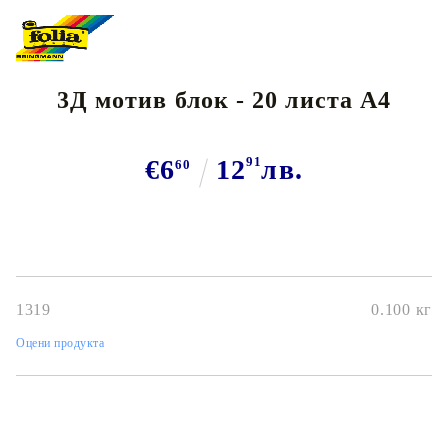
3Д мотив блок - 20 листа А4
€6
12
91
лв.
60
1319
0.100
кг
Оцени продукта