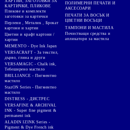
ХАРТИИ, ЗАГОТОВКИ ЗА
ПОЛИМЕРНИ ПЕЧАТИ И
КАРТИЧКИ, ПЛИКОВЕ
АКСЕСОАРИ
Пликове и комплекти
ПЕЧАТИ ЗА ВОСЪК И
заготовки за картички
ЦВЕТНИ ВОСЪЦИ
Перлени , Металик , Брокат
ТАМПОНИ И МАСТИЛА
картони и хартии
Почистващи средства и
Цветни и крафт картони /
апликатори за мастила
хартии
MEMENTO - Dye Ink Japan
VERSACRAFT - За текстил,
дърво, глина и други
VERSAMAGIC - Chalk ink,
Тебеширено мастило
BRILLIANCE - Пигментно
мастило
StazON Series - Пигментно
мастило
DISTRESS - ДИСТРЕС
VERSAFINE & ARCHIVAL
INK - Super fine pigment &
permanent ink
ALADIN IZINK Series -
Pigment & Dye French ink