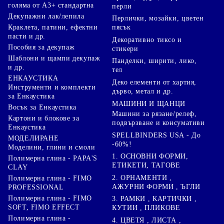
голяма от А3+ стандартна
перли
Декупажни лак/лепила
Перлички, мозайки, цветен
Краклета, патини, ефектни
пясък
пасти и др.
Декоративно тиксо и
Пособия за декупаж
стикери
Шаблони и щампи декупаж
Панделки, ширити, лико,
и др.
тел
ЕНКАУСТИКА
Деко елементи от хартия,
Инструменти и комплекти
дърво, метал и др.
за Енкаустика
МАШИНИ И ЩАНЦИ
Восък за Енкаустика
Машини за рязане/релеф,
Картони и блокове за
подвързване и консумативи
Енкаустика
SPELLBINDERS USA - До
МОДЕЛИРАНЕ
-60%!
Моделини, глини и смоли
1. ОСНОВНИ ФОРМИ,
Полимерна глина - PAPA'S
ЕТИКЕТИ, ТАГОВЕ
CLAY
2. ОРНАМЕНТИ ,
Полимерна глина - FIMO
АЖУРНИ ФОРМИ , ЪГЛИ
PROFESSIONAL
Полимерна глина - FIMO
3. РАМКИ , КАРТИЧКИ ,
SOFT, FIMO EFFECT
КУТИИ , ПЛИКОВЕ
Полимерна глина -
4. ЦВЕТЯ , ЛИСТА ,