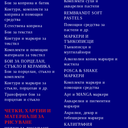
Комплекти сухи и
Бои за коприна и батик
акварелни пастели
Контури, комплекти за
REMBRANDT SOFT
коприна и помощни
PASTELS
средства
Помощни средства за
Естествена коприна
пастели и др.
Бои за текстил
МАРКЕРИ И
Контури и маркери за
ТЪНКОПИСЦИ
текстил
Тънкописци и
Комплекти и помощни
мултилайнери
материали за текстил
Алкохолни копик маркери и
БОИ ЗА ПОРЦЕЛАН,
мастила
СТЪКЛО И КЕРАМИКА
POSCA & SHAKE
Бои за порцелан, стъкло и
МАРКЕРИ
комплекти
Комплекти маркери и
Контури и маркери за
помощни средства
стъкло, порцелан и др.
Арт и MANGA маркери
Трансферни бои за
порцелан и стъкло
Акварелни и пигментни
маркери
ЧЕТКИ, ХАРТИИ И
Акрилни, декор и
МАТЕРИАЛИ ЗА
тебеширени маркери
РИСУВАНЕ
КАЛИГРАФИЯ