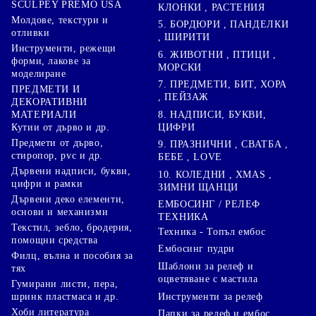
SCULPEY PREMO USA
КЛОНКИ , РАСТЕНИЯ
Молдове, текстури и
5. БОРДЮРИ , ПАНДЕЛКИ
отливки
, ШИРИТИ
Инструменти, режещи
6. ЖИВОТНИ , ПТИЦИ ,
форми, лакове за
МОРСКИ
моделиране
7. ПРЕДМЕТИ, БИТ, ХОРА
ПРЕДМЕТИ И
, ПЕЙЗАЖ
ДЕКОРАТИВНИ
8. НАДПИСИ, БУКВИ,
МАТЕРИАЛИ
ЦИФРИ
Кутии от дърво и др.
Предмети от дърво,
9. ПРАЗНИЧНИ , СВАТБА ,
стиропор, pvc и др.
БЕБЕ , LOVE
Дървени надписи, букви,
10. КОЛЕДНИ , XMAS ,
цифри и рамки
ЗИМНИ ЩАНЦИ
Дървени деко елементи,
ЕМБОСИНГ / РЕЛЕФ
основи и механизми
ТЕХНИКА
Текстил, зебло, бродерия,
Техника - Топъл ембос
помощни средства
Ембосинг пудри
Филц, вълна и пособия за
Шаблони за релеф и
тях
оцветяване с мастила
Гумирани листи, пера,
Инструменти за релеф
шринк пластмаса и др.
Хоби литература
Папки за релеф и ембос