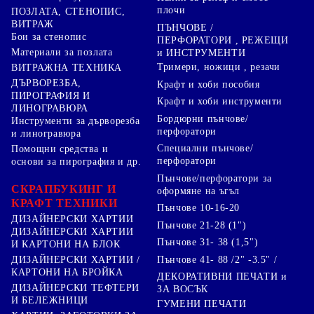
плочи
ПОЗЛАТА, СТЕНОПИС,
ВИТРАЖ
ПЪНЧОВЕ /
Бои за стенопис
ПЕРФОРАТОРИ , РЕЖЕЩИ
Материали за позлата
и ИНСТРУМЕНТИ
Тримери, ножици , резачи
ВИТРАЖНА ТЕХНИКА
ДЪРВОРЕЗБА,
Крафт и хоби пособия
ПИРОГРАФИЯ И
Крафт и хоби инструменти
ЛИНОГРАВЮРА
Бордюрни пънчове/
Инструменти за дърворезба
перфоратори
и линогравюра
Специални пънчове/
Помощни средства и
перфоратори
основи за пирография и др.
Пънчове/перфоратори за
СКРАПБУКИНГ И
оформяне на ъгъл
КРАФТ ТЕХНИКИ
Пънчове 10-16-20
ДИЗАЙНЕРСКИ ХАРТИИ
Пънчове 21-28 (1")
ДИЗАЙНЕРСКИ ХАРТИИ
Пънчове 31- 38 (1,5")
И КАРТОНИ НА БЛОК
Пънчове 41- 88 /2" -3.5" /
ДИЗАЙНЕРСКИ ХАРТИИ /
КАРТОНИ НА БРОЙКА
ДЕКОРАТИВНИ ПЕЧАТИ и
ДИЗАЙНЕРСКИ ТЕФТЕРИ
ЗА ВОСЪК
И БЕЛЕЖНИЦИ
ГУМЕНИ ПЕЧАТИ