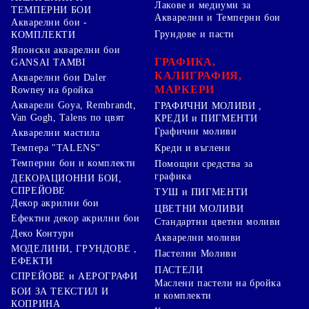
Лакове и медиуми за
ТЕМПЕРНИ БОИ
Акварелни и Темперни бои
Акварелни бои -
Грундове и пасти
КОМПЛЕКТИ
Японски акварелни бои
ГРАФИКА,
GANSAI TAMBI
КАЛИГРАФИЯ,
Акварелни бои Daler
МАРКЕРИ
Rowney на бройка
Акварели Goya, Rembrandt,
ГРАФИЧНИ МОЛИВИ ,
Van Gogh, Talens по цвят
КРЕДИ и ПИГМЕНТИ
Графични моливи
Акварелни мастила
Креди и въглени
Темпера "TALENS"
Темперни бои и комплекти
Помощни средства за
графика
ДЕКОРАЦИОННИ БОИ,
СПРЕЙОВЕ
ТУШ и ПИГМЕНТИ
Декор акрилни бои
ЦВЕТНИ МОЛИВИ
Ефектни декор акрилни бои
Стандартни цветни моливи
Деко Контури
Акварелни моливи
МОДЕЛИНИ, ГРУНДОВЕ ,
Пастелни Моливи
ЕФЕКТИ
ПАСТЕЛИ
СПРЕЙОВЕ и АЕРОГРАФИ
Маслени пастели на бройка
БОИ ЗА ТЕКСТИЛ И
и комплекти
КОПРИНА