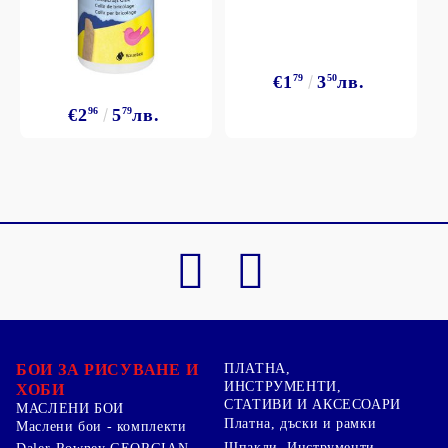
€1
79
3
50
лв.
€2
96
5
79
лв.
БОИ ЗА РИСУВАНЕ И
ПЛАТНА,
ИНСТРУМЕНТИ,
ХОБИ
СТАТИВИ И АКСЕСОАРИ
МАСЛЕНИ БОИ
Платна, дъски и рамки
Маслени бои - комплекти
Шпакли, Инструменти,