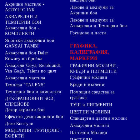
маслени бои
Акрилно мастило -
Лакове и медиуми за
ACRYLIC INK
Акрилни бои
АКВАРЕЛНИ И
Лакове и медиуми за
ТЕМПЕРНИ БОИ
Акварелни и Темперни бои
Акварелни бои -
Грундове и пасти
КОМПЛЕКТИ
Японски акварелни бои
ГРАФИКА,
GANSAI TAMBI
КАЛИГРАФИЯ,
Акварелни бои Daler
МАРКЕРИ
Rowney на бройка
Акварели Goya, Rembrandt,
ГРАФИЧНИ МОЛИВИ ,
Van Gogh, Talens по цвят
КРЕДИ и ПИГМЕНТИ
Графични моливи
Акварелни мастила
Креди и въглени
Темпера "TALENS"
Темперни бои и комплекти
Помощни средства за
графика
ДЕКОРАЦИОННИ БОИ,
СПРЕЙОВЕ
ТУШ и ПИГМЕНТИ
Декор акрилни бои
ЦВЕТНИ МОЛИВИ
Ефектни декор акрилни бои
Стандартни цветни моливи
Деко Контури
Акварелни моливи
МОДЕЛИНИ, ГРУНДОВЕ ,
Пастелни Моливи
ЕФЕКТИ
ПАСТЕЛИ