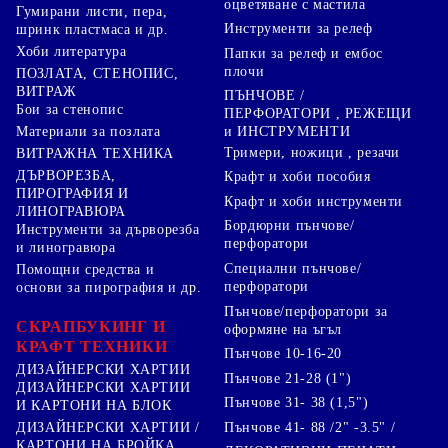
оцветяване с мастила
Гумирани листи, пера,
Инструменти за релеф
шринк пластмаса и др.
Хоби литература
Папки за релеф и ембос
плочи
ПОЗЛАТА, СТЕНОПИС,
ВИТРАЖ
ПЪНЧОВЕ /
Бои за стенопис
ПЕРФОРАТОРИ , РЕЖЕЩИ
Материали за позлата
и ИНСТРУМЕНТИ
Тримери, ножици , резачи
ВИТРАЖНА ТЕХНИКА
ДЪРВОРЕЗБА,
Крафт и хоби пособия
ПИРОГРАФИЯ И
Крафт и хоби инструменти
ЛИНОГРАВЮРА
Бордюрни пънчове/
Инструменти за дърворезба
перфоратори
и линогравюра
Специални пънчове/
Помощни средства и
перфоратори
основи за пирография и др.
Пънчове/перфоратори за
СКРАПБУКИНГ И
оформяне на ъгъл
КРАФТ ТЕХНИКИ
Пънчове 10-16-20
ДИЗАЙНЕРСКИ ХАРТИИ
Пънчове 21-28 (1")
ДИЗАЙНЕРСКИ ХАРТИИ
Пънчове 31- 38 (1,5")
И КАРТОНИ НА БЛОК
Пънчове 41- 88 /2" -3.5" /
ДИЗАЙНЕРСКИ ХАРТИИ /
КАРТОНИ НА БРОЙКА