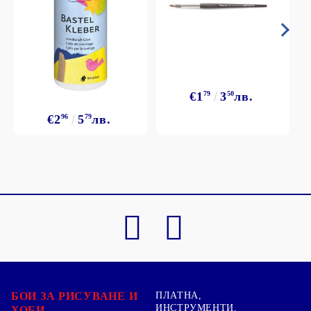
€1
79
3
50
лв.
€2
96
5
79
лв.
БОИ ЗА РИСУВАНЕ И
ПЛАТНА,
ИНСТРУМЕНТИ,
ХОБИ