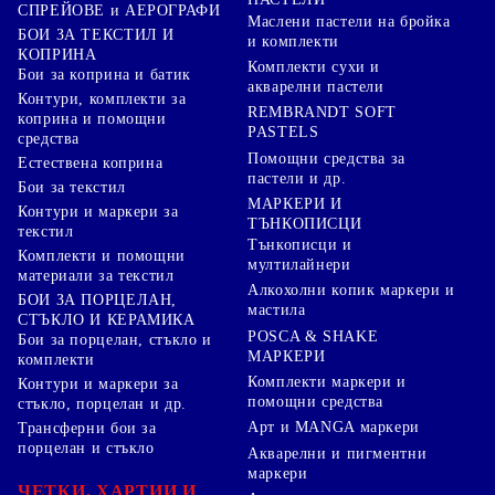
СПРЕЙОВЕ и АЕРОГРАФИ
Маслени пастели на бройка
БОИ ЗА ТЕКСТИЛ И
и комплекти
КОПРИНА
Комплекти сухи и
Бои за коприна и батик
акварелни пастели
Контури, комплекти за
REMBRANDT SOFT
коприна и помощни
PASTELS
средства
Помощни средства за
Естествена коприна
пастели и др.
Бои за текстил
МАРКЕРИ И
Контури и маркери за
ТЪНКОПИСЦИ
текстил
Тънкописци и
Комплекти и помощни
мултилайнери
материали за текстил
Алкохолни копик маркери и
БОИ ЗА ПОРЦЕЛАН,
мастила
СТЪКЛО И КЕРАМИКА
POSCA & SHAKE
Бои за порцелан, стъкло и
МАРКЕРИ
комплекти
Комплекти маркери и
Контури и маркери за
помощни средства
стъкло, порцелан и др.
Арт и MANGA маркери
Трансферни бои за
порцелан и стъкло
Акварелни и пигментни
маркери
ЧЕТКИ, ХАРТИИ И