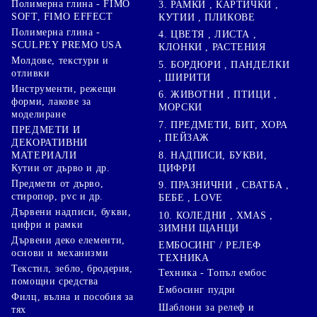
Полимерна глина - FIMO
3. РАМКИ , КАРТИЧКИ ,
SOFT, FIMO EFFECT
КУТИИ , ПЛИКОВЕ
Полимерна глина -
4. ЦВЕТЯ , ЛИСТА ,
SCULPEY PREMO USA
КЛОНКИ , РАСТЕНИЯ
Молдове, текстури и
5. БОРДЮРИ , ПАНДЕЛКИ
отливки
, ШИРИТИ
Инструменти, режещи
6. ЖИВОТНИ , ПТИЦИ ,
форми, лакове за
МОРСКИ
моделиране
7. ПРЕДМЕТИ, БИТ, ХОРА
ПРЕДМЕТИ И
, ПЕЙЗАЖ
ДЕКОРАТИВНИ
8. НАДПИСИ, БУКВИ,
МАТЕРИАЛИ
ЦИФРИ
Кутии от дърво и др.
Предмети от дърво,
9. ПРАЗНИЧНИ , СВАТБА ,
стиропор, pvc и др.
БЕБЕ , LOVE
Дървени надписи, букви,
10. КОЛЕДНИ , XMAS ,
цифри и рамки
ЗИМНИ ЩАНЦИ
Дървени деко елементи,
ЕМБОСИНГ / РЕЛЕФ
основи и механизми
ТЕХНИКА
Текстил, зебло, бродерия,
Техника - Топъл ембос
помощни средства
Ембосинг пудри
Филц, вълна и пособия за
Шаблони за релеф и
тях