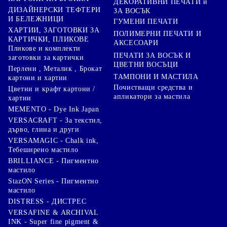
ДЕКОРАТИВНИ ПЕЧАТИ и
ДИЗАЙНЕРСКИ ТЕФТЕРИ
ЗА ВОСЪК
И БЕЛЕЖНИЦИ
ГУМЕНИ ПЕЧАТИ
ХАРТИИ, ЗАГОТОВКИ ЗА
ПОЛИМЕРНИ ПЕЧАТИ И
КАРТИЧКИ, ПЛИКОВЕ
АКСЕСОАРИ
Пликове и комплекти
ПЕЧАТИ ЗА ВОСЪК И
заготовки за картички
ЦВЕТНИ ВОСЪЦИ
Перлени , Металик , Брокат
ТАМПОНИ И МАСТИЛА
картони и хартии
Почистващи средства и
Цветни и крафт картони /
апликатори за мастила
хартии
MEMENTO - Dye Ink Japan
VERSACRAFT - За текстил,
дърво, глина и други
VERSAMAGIC - Chalk ink,
Тебеширено мастило
BRILLIANCE - Пигментно
мастило
StazON Series - Пигментно
мастило
DISTRESS - ДИСТРЕС
VERSAFINE & ARCHIVAL
INK - Super fine pigment &