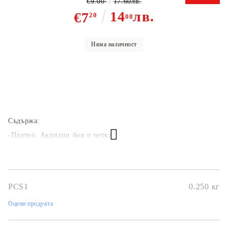
€9.00
17.60лв.
14
лв.
€7
20
08
Няма наличност
Съдържа:
-Платно, Акрилни бои и четка
PCS1
0.250
кг
Оцени продукта