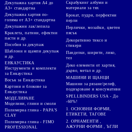
Скрабукинг албуми и
Декупажна хартия А4 до
материали за тях
А3+ стандартна
Декупажна хартия по-
Брокат, пудри, перфектни
голяма от А3+ стандартна
перли
Декупажни лак/лепила
Перлички, мозайки, цветен
Краклета, патини, ефектни
пясък
пасти и др.
Декоративно тиксо и
Пособия за декупаж
стикери
Шаблони и щампи декупаж
Панделки, ширити, лико,
и др.
тел
ЕНКАУСТИКА
Деко елементи от хартия,
Инструменти и комплекти
дърво, метал и др.
за Енкаустика
МАШИНИ И ЩАНЦИ
Восък за Енкаустика
Машини за рязане/релеф,
Картони и блокове за
подвързване и консумативи
Енкаустика
SPELLBINDERS USA - До
МОДЕЛИРАНЕ
-60%!
Моделини, глини и смоли
1. ОСНОВНИ ФОРМИ,
Полимерна глина - PAPA'S
ЕТИКЕТИ, ТАГОВЕ
CLAY
2. ОРНАМЕНТИ ,
Полимерна глина - FIMO
АЖУРНИ ФОРМИ , ЪГЛИ
PROFESSIONAL