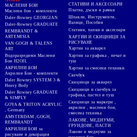
СТАТИВИ И АКСЕСОАРИ
МАСЛЕНИ БОИ
Платна, дъски и рамки
Маслени бои - комплекти
Шпакли, Инструменти,
Daler-Rowney GEORGIAN
Валяци, Пособия
Daler-Rowney GRADUATE
Стативи, папки и аксесоари
REMBRANDT &
ARTEMISIA
ХАРТИИ И СКИЦНИЦИ ЗА
РИСУВАНЕ
VAN GOGH & TALENS
Хартии за акварел
ART
Хартии за графика , печат и
Водоразредими Маслени
туш
Бои H2OIL
АКРИЛНИ БОИ
Хартии за смесени техники
Акрилни Бои - комплекти
Скечбук
Daler Rowney SYSTEM 3 &
Скицници за акварел
Heavy Body
Скицници и скечбук за
Daler Rowney GRADUATE
графика, пастел и туш
& SIMPLY
Скицници за маркери ,
GOYA & TRITON АCRYLIC
акрилни , маслени бои,
, Germany
смесена техника
AMSTERDAM ,GOGH,
ЛАКОВЕ, МЕДИУМИ,
REMBRANDT
ГРУНДОВЕ, ПАСТИ
АКРИЛНИ БОИ за
Лакове и медиуми за
рисуване и декорация