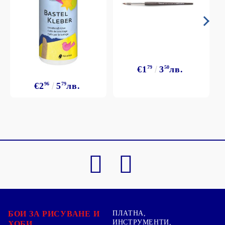
€1
79
3
50
лв.
€2
96
5
79
лв.
БОИ ЗА РИСУВАНЕ И
ПЛАТНА,
ИНСТРУМЕНТИ,
ХОБИ