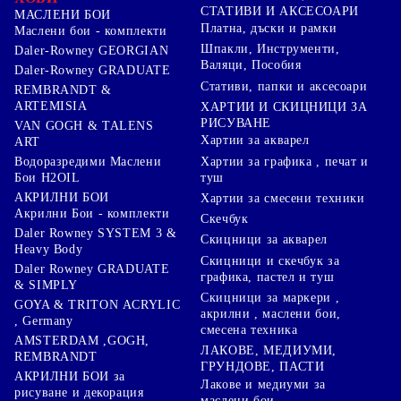
СТАТИВИ И АКСЕСОАРИ
МАСЛЕНИ БОИ
Платна, дъски и рамки
Маслени бои - комплекти
Шпакли, Инструменти,
Daler-Rowney GEORGIAN
Валяци, Пособия
Daler-Rowney GRADUATE
Стативи, папки и аксесоари
REMBRANDT &
ARTEMISIA
ХАРТИИ И СКИЦНИЦИ ЗА
РИСУВАНЕ
VAN GOGH & TALENS
Хартии за акварел
ART
Хартии за графика , печат и
Водоразредими Маслени
туш
Бои H2OIL
АКРИЛНИ БОИ
Хартии за смесени техники
Акрилни Бои - комплекти
Скечбук
Daler Rowney SYSTEM 3 &
Скицници за акварел
Heavy Body
Скицници и скечбук за
Daler Rowney GRADUATE
графика, пастел и туш
& SIMPLY
Скицници за маркери ,
GOYA & TRITON АCRYLIC
акрилни , маслени бои,
, Germany
смесена техника
AMSTERDAM ,GOGH,
ЛАКОВЕ, МЕДИУМИ,
REMBRANDT
ГРУНДОВЕ, ПАСТИ
АКРИЛНИ БОИ за
Лакове и медиуми за
рисуване и декорация
маслени бои