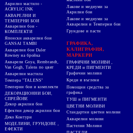
Акрилно мастило -
Лакове и медиуми за
ACRYLIC INK
Акрилни бои
АКВАРЕЛНИ И
Лакове и медиуми за
ТЕМПЕРНИ БОИ
Акварелни и Темперни бои
Акварелни бои -
Грундове и пасти
КОМПЛЕКТИ
Японски акварелни бои
ГРАФИКА,
GANSAI TAMBI
КАЛИГРАФИЯ,
Акварелни бои Daler
МАРКЕРИ
Rowney на бройка
Акварели Goya, Rembrandt,
ГРАФИЧНИ МОЛИВИ ,
Van Gogh, Talens по цвят
КРЕДИ и ПИГМЕНТИ
Графични моливи
Акварелни мастила
Креди и въглени
Темпера "TALENS"
Темперни бои и комплекти
Помощни средства за
графика
ДЕКОРАЦИОННИ БОИ,
СПРЕЙОВЕ
ТУШ и ПИГМЕНТИ
Декор акрилни бои
ЦВЕТНИ МОЛИВИ
Ефектни декор акрилни бои
Стандартни цветни моливи
Деко Контури
Акварелни моливи
МОДЕЛИНИ, ГРУНДОВЕ ,
Пастелни Моливи
ЕФЕКТИ
ПАСТЕЛИ