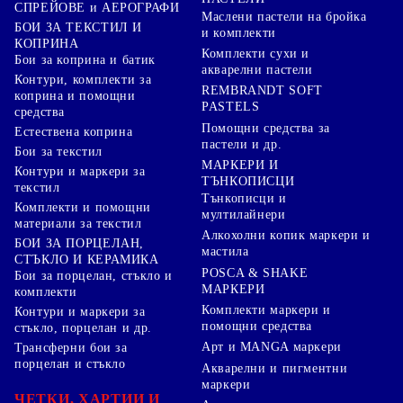
СПРЕЙОВЕ и АЕРОГРАФИ
Маслени пастели на бройка
БОИ ЗА ТЕКСТИЛ И
и комплекти
КОПРИНА
Комплекти сухи и
Бои за коприна и батик
акварелни пастели
Контури, комплекти за
REMBRANDT SOFT
коприна и помощни
PASTELS
средства
Помощни средства за
Естествена коприна
пастели и др.
Бои за текстил
МАРКЕРИ И
Контури и маркери за
ТЪНКОПИСЦИ
текстил
Тънкописци и
Комплекти и помощни
мултилайнери
материали за текстил
Алкохолни копик маркери и
БОИ ЗА ПОРЦЕЛАН,
мастила
СТЪКЛО И КЕРАМИКА
POSCA & SHAKE
Бои за порцелан, стъкло и
МАРКЕРИ
комплекти
Комплекти маркери и
Контури и маркери за
помощни средства
стъкло, порцелан и др.
Арт и MANGA маркери
Трансферни бои за
порцелан и стъкло
Акварелни и пигментни
маркери
ЧЕТКИ, ХАРТИИ И