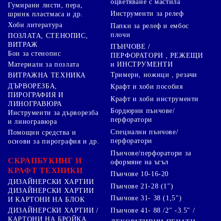
оцветяване с мастила
Гумирани листи, пера,
Инструменти за релеф
шринк пластмаса и др.
Хоби литература
Папки за релеф и ембос
плочи
ПОЗЛАТА, СТЕНОПИС,
ВИТРАЖ
ПЪНЧОВЕ /
Бои за стенопис
ПЕРФОРАТОРИ , РЕЖЕЩИ
Материали за позлата
и ИНСТРУМЕНТИ
Тримери, ножици , резачи
ВИТРАЖНА ТЕХНИКА
ДЪРВОРЕЗБА,
Крафт и хоби пособия
ПИРОГРАФИЯ И
Крафт и хоби инструменти
ЛИНОГРАВЮРА
Бордюрни пънчове/
Инструменти за дърворезба
перфоратори
и линогравюра
Специални пънчове/
Помощни средства и
перфоратори
основи за пирография и др.
Пънчове/перфоратори за
СКРАПБУКИНГ И
оформяне на ъгъл
КРАФТ ТЕХНИКИ
Пънчове 10-16-20
ДИЗАЙНЕРСКИ ХАРТИИ
Пънчове 21-28 (1")
ДИЗАЙНЕРСКИ ХАРТИИ
Пънчове 31- 38 (1,5")
И КАРТОНИ НА БЛОК
Пънчове 41- 88 /2" -3.5" /
ДИЗАЙНЕРСКИ ХАРТИИ /
КАРТОНИ НА БРОЙКА