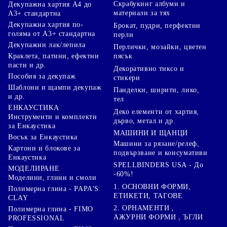
Скрабукинг албуми и
Декупажна хартия А4 до
материали за тях
А3+ стандартна
Декупажна хартия по-
Брокат, пудри, перфектни
голяма от А3+ стандартна
перли
Декупажни лак/лепила
Перлички, мозайки, цветен
Краклета, патини, ефектни
пясък
пасти и др.
Декоративно тиксо и
Пособия за декупаж
стикери
Шаблони и щампи декупаж
Панделки, ширити, лико,
и др.
тел
ЕНКАУСТИКА
Деко елементи от хартия,
Инструменти и комплекти
дърво, метал и др.
за Енкаустика
МАШИНИ И ЩАНЦИ
Восък за Енкаустика
Машини за рязане/релеф,
Картони и блокове за
подвързване и консумативи
Енкаустика
SPELLBINDERS USA - До
МОДЕЛИРАНЕ
-60%!
Моделини, глини и смоли
1. ОСНОВНИ ФОРМИ,
Полимерна глина - PAPA'S
ЕТИКЕТИ, ТАГОВЕ
CLAY
2. ОРНАМЕНТИ ,
Полимерна глина - FIMO
АЖУРНИ ФОРМИ , ЪГЛИ
PROFESSIONAL