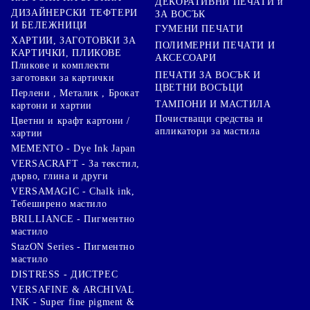
ДЕКОРАТИВНИ ПЕЧАТИ и
ДИЗАЙНЕРСКИ ТЕФТЕРИ
ЗА ВОСЪК
И БЕЛЕЖНИЦИ
ГУМЕНИ ПЕЧАТИ
ХАРТИИ, ЗАГОТОВКИ ЗА
ПОЛИМЕРНИ ПЕЧАТИ И
КАРТИЧКИ, ПЛИКОВЕ
АКСЕСОАРИ
Пликове и комплекти
ПЕЧАТИ ЗА ВОСЪК И
заготовки за картички
ЦВЕТНИ ВОСЪЦИ
Перлени , Металик , Брокат
ТАМПОНИ И МАСТИЛА
картони и хартии
Почистващи средства и
Цветни и крафт картони /
апликатори за мастила
хартии
MEMENTO - Dye Ink Japan
VERSACRAFT - За текстил,
дърво, глина и други
VERSAMAGIC - Chalk ink,
Тебеширено мастило
BRILLIANCE - Пигментно
мастило
StazON Series - Пигментно
мастило
DISTRESS - ДИСТРЕС
VERSAFINE & ARCHIVAL
INK - Super fine pigment &