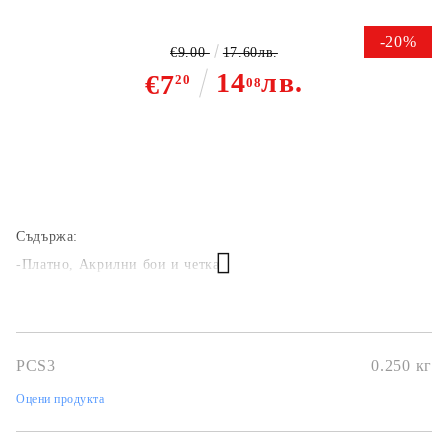
-20%
€9.00
17.60лв.
14
лв.
€7
20
08
Съдържа:
-Платно, Акрилни бои и четка
PCS3
0.250
кг
Оцени продукта