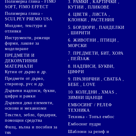
Полимерна глина - FIMO
3. РАМКИ , КАРТИЧКИ ,
SOFT, FIMO EFFECT
КУТИИ , ПЛИКОВЕ
Полимерна глина -
4. ЦВЕТЯ , ЛИСТА ,
SCULPEY PREMO USA
КЛОНКИ , РАСТЕНИЯ
Молдове, текстури и
5. БОРДЮРИ , ПАНДЕЛКИ
отливки
, ШИРИТИ
Инструменти, режещи
6. ЖИВОТНИ , ПТИЦИ ,
форми, лакове за
МОРСКИ
моделиране
7. ПРЕДМЕТИ, БИТ, ХОРА
ПРЕДМЕТИ И
, ПЕЙЗАЖ
ДЕКОРАТИВНИ
8. НАДПИСИ, БУКВИ,
МАТЕРИАЛИ
ЦИФРИ
Кутии от дърво и др.
Предмети от дърво,
9. ПРАЗНИЧНИ , СВАТБА ,
стиропор, pvc и др.
БЕБЕ , LOVE
Дървени надписи, букви,
10. КОЛЕДНИ , XMAS ,
цифри и рамки
ЗИМНИ ЩАНЦИ
Дървени деко елементи,
ЕМБОСИНГ / РЕЛЕФ
основи и механизми
ТЕХНИКА
Текстил, зебло, бродерия,
Техника - Топъл ембос
помощни средства
Ембосинг пудри
Филц, вълна и пособия за
Шаблони за релеф и
тях