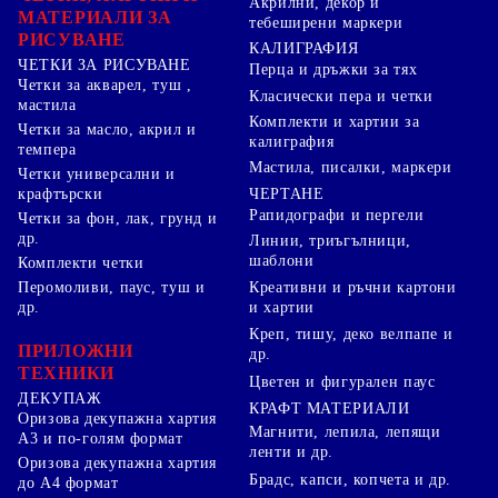
Акрилни, декор и
МАТЕРИАЛИ ЗА
тебеширени маркери
РИСУВАНЕ
КАЛИГРАФИЯ
ЧЕТКИ ЗА РИСУВАНЕ
Перца и дръжки за тях
Четки за акварел, туш ,
Класически пера и четки
мастила
Комплекти и хартии за
Четки за масло, акрил и
калиграфия
темпера
Мастила, писалки, маркери
Четки универсални и
ЧЕРТАНЕ
крафтърски
Рапидографи и пергели
Четки за фон, лак, грунд и
др.
Линии, триъгълници,
шаблони
Комплекти четки
Перомоливи, паус, туш и
Креативни и ръчни картони
др.
и хартии
Креп, тишу, деко велпапе и
ПРИЛОЖНИ
др.
ТЕХНИКИ
Цветен и фигурален паус
ДЕКУПАЖ
КРАФТ МАТЕРИАЛИ
Оризова декупажна хартия
Магнити, лепила, лепящи
А3 и по-голям формат
ленти и др.
Оризова декупажна хартия
Брадс, капси, копчета и др.
до А4 формат