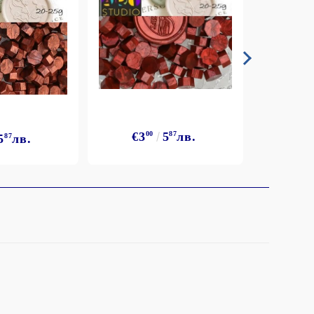
€3
00
5
87
лв.
5
87
лв.
€3