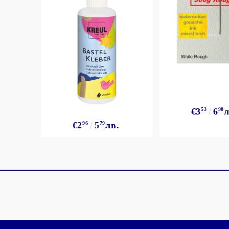
€3
53
6
90
л
€2
96
5
79
лв.