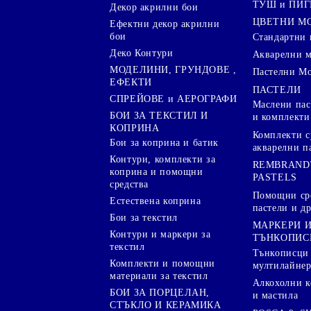
ТУШ и ПИ
Декор акрилни бои
ЦВЕТНИ М
Ефектни декор акрилни
бои
Стандартни 
Деко Контури
Акварелни 
МОДЕЛИНИ, ГРУНДОВЕ ,
Пастелни М
ЕФЕКТИ
ПАСТЕЛИ
СПРЕЙОВЕ и АЕРОГРАФИ
Маслени пас
БОИ ЗА ТЕКСТИЛ И
и комплекти
КОПРИНА
Комплекти с
Бои за коприна и батик
акварелни п
Контури, комплекти за
REMBRAND
коприна и помощни
PASTELS
средства
Помощни сре
Естествена коприна
пастели и др
Бои за текстил
МАРКЕРИ 
Контури и маркери за
ТЪНКОПИС
текстил
Тънкописци
Комплекти и помощни
мултилайне
материали за текстил
Алкохолни к
БОИ ЗА ПОРЦЕЛАН,
и мастила
СТЪКЛО И КЕРАМИКА