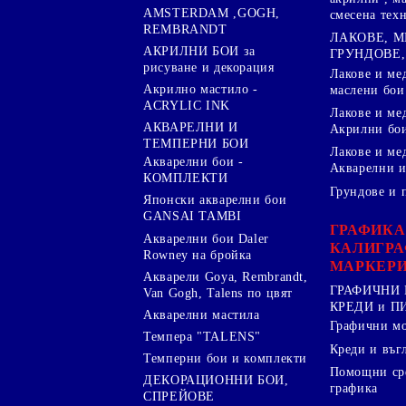
AMSTERDAM ,GOGH,
смесена тех
REMBRANDT
ЛАКОВЕ, 
АКРИЛНИ БОИ за
ГРУНДОВЕ,
рисуване и декорация
Лакове и ме
Акрилно мастило -
маслени бои
ACRYLIC INK
Лакове и ме
АКВАРЕЛНИ И
Акрилни бо
ТЕМПЕРНИ БОИ
Лакове и ме
Акварелни бои -
Акварелни и
КОМПЛЕКТИ
Грундове и 
Японски акварелни бои
GANSAI TAMBI
ГРАФИКА
Акварелни бои Daler
КАЛИГРА
Rowney на бройка
МАРКЕР
Акварели Goya, Rembrandt,
ГРАФИЧНИ 
Van Gogh, Talens по цвят
КРЕДИ и 
Акварелни мастила
Графични м
Темпера "TALENS"
Креди и въг
Темперни бои и комплекти
Помощни сре
ДЕКОРАЦИОННИ БОИ,
графика
СПРЕЙОВЕ