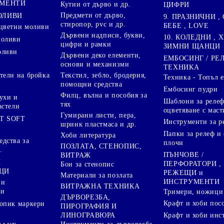
ГМЕНТИ
Кутии от дърво и др.
ЦИФРИ
Предмети от дърво,
ОЛИВИ
9. ПРАЗНИЧНИ , 
стиропор, pvc и др.
БЕБЕ , LOVE
цветни моливи
Дървени надписи, букви,
10. КОЛЕДНИ , X
моливи
цифри и рамки
ЗИМНИ ЩАНЦИ
оливи
Дървени деко елементи,
ЕМБОСИНГ / РЕ
основи и механизми
ТЕХНИКА
Текстил, зебло, бродерия,
тели на бройка
Техника - Топъл 
помощни средства
Ембосинг пудри
Филц, вълна и пособия за
ухи и
Шаблони за релеф
тях
астели
оцветяване с маст
Гумирани листи, пера,
T SOFT
Инструменти за р
шринк пластмаса и др.
Папки за релеф и
Хоби литература
дства за
плочи
ПОЗЛАТА, СТЕНОПИС,
.
ПЪНЧОВЕ /
ВИТРАЖ
И
ПЕРФОРАТОРИ ,
Бои за стенопис
ЦИ
РЕЖЕЩИ и
Материали за позлата
ИНСТРУМЕНТИ
 и
ВИТРАЖНА ТЕХНИКА
ри
Тримери, ножици 
ДЪРВОРЕЗБА,
Крафт и хоби пос
опик маркери
ПИРОГРАФИЯ И
ЛИНОГРАВЮРА
Крафт и хоби инс