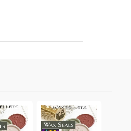
онтури и маркери за текстил
LOVE
омплекти и помощни материали за текстил
10. КОЛЕДНИ , XMAS , ЗИМНИ
ЩАНЦИ
ЕМБОСИНГ / РЕЛЕФ ТЕХНИКА
вки за
Техника - Топъл ембос
Ембосинг пудри
картони и
Шаблони за релеф и оцветяване с
мастила
артии
Инструменти за релеф
и хартии
Папки за релеф и ембос плочи
р.