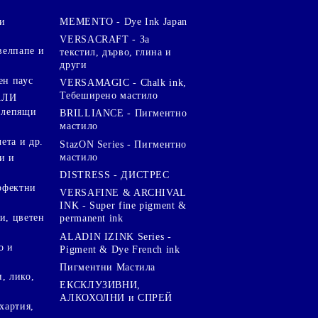
и
MEMENTO - Dye Ink Japan
VERSACRAFT - За
велпапе и
текстил, дърво, глина и
други
ен паус
VERSAMAGIC - Chalk ink,
Тебеширено мастило
АЛИ
 лепящи
BRILLIANCE - Пигментно
мастило
чета и др.
StazON Series - Пигментно
мастило
и и
DISTRESS - ДИСТРЕС
ерфектни
VERSAFINE & ARCHIVAL
INK - Super fine pigment &
и, цветен
permanent ink
ALADIN IZINK Series -
о и
Pigment & Dye French ink
Пигментни Мастила
, лико,
ЕКСКЛУЗИВНИ,
АЛКОХОЛНИ и СПРЕЙ
хартия,