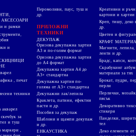
Перомоливи, паус, туш и
Креативни и ръчн
НТИ,
др.
картони и хартии
 АКСЕСОАРИ
Креп, тишу, деко 
ПРИЛОЖНИ
ки и рамки
др.
ТЕХНИКИ
струменти,
Цветен и фигурал
ДЕКУПАЖ
обия
КРАФТ МАТЕРИ
Оризова декупажна хартия
пки и
Магнити, лепила,
А3 и по-голям формат
ленти и др.
Оризова декупажна хартия
Брадс, капси, коп
 СКИЦНИЦИ
до А4 формат
НЕ
Скрабукинг албум
Декупажна хартия А4 до
кварел
материали за тях
А3+ стандартна
Брокат, пудри, п
афика , печат
Декупажна хартия по-
перли
голяма от А3+ стандартна
Перлички, мозайк
Декупажни лак/лепила
месени техники
пясък
Краклета, патини, ефектни
пасти и др.
Декоративно тикс
 акварел
стикери
Пособия за декупаж
скечбук за
Панделки, ширити
Шаблони и щампи декупаж
стел и туш
тел
и др.
 маркери ,
Деко елементи от 
ЕНКАУСТИКА
аслени бои,