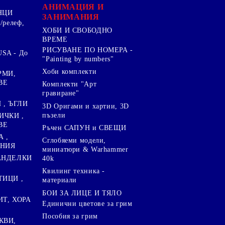
.
АНИМАЦИЯ И
НЦИ
ЗАНИМАНИЯ
/релеф,
ХОБИ И СВОБОДНО
ВРЕМЕ
РИСУВАНЕ ПО НОМЕРА -
SA - До
"Painting by numbers"
Хоби комплекти
РМИ,
ВЕ
Комплекти "Арт
гравиране"
, ЪГЛИ
3D Оригами и хартии, 3D
пъзели
ИЧКИ ,
ВЕ
Ръчен САПУН и СВЕЩИ
А ,
Сглобяеми модели,
ЕНИЯ
миниатюри & Warhammer
ПАНДЕЛКИ
40k
Квилинг техника -
ТИЦИ ,
материали
БОИ ЗА ЛИЦЕ И ТЯЛО
ИТ, ХОРА
Единични цветове за грим
Пособия за грим
КВИ,