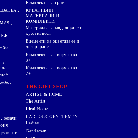
Комплекти за грим
СВАТБА ,
КРЕАТИВНИ
МАТЕРИАЛИ И
КОМПЛЕКТИ
MAS ,
Mатериали за моделиране и
креативност
ЛЕФ
Елементи за оцветяване и
декориране
ембос
Комплекти за творчество
3+
 и
ила
Комплекти за творчество
7+
елеф
 ембос
THE GIFT SHOP
ARTIST & HOME
The Artist
Ideal Home
LADIES & GENTLEMEN
, резачи
Ladies
обия
Gentlemen
трументи