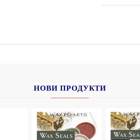
К
К
ИВНИ И ПЕЧАТИ ЗА
ХАРТИИ, ЗАГОТОВКИ ЗА
КАРТИЧКИ, ПЛИКОВЕ
 ПЕЧАТИ
Пликове и комплекти загото
картички
РНИ ПЕЧАТИ И
НОВИ ПРОДУКТИ
АРИ
Перлени , Металик , Брокат 
хартии
ЗА ВОСЪК И ЦВЕТНИ
Цветни и крафт картони / х
Креативни и ръчни картони 
Креп, тишу, деко велпапе и д
Цветен и фигурален паус