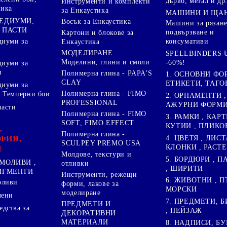
дърво, метал и др
Инструменти и комплекти
ника
за Енкаустика
МАШИНИ И ЩА
МЕДИУМИ,
Восък за Енкаустика
Машини за рязане
 ПАСТИ
подвързване и
Картони и блокове за
диуми за
консумативи
Енкаустика
МОДЕЛИРАНЕ
SPELLBINDERS U
Моделини, глини и смоли
-60%!
диуми за
и
Полимерна глина - PAPA'S
1. ОСНОВНИ ФО
CLAY
ЕТИКЕТИ, ТАГО
диуми за
Полимерна глина - FIMO
 Темперни бои
2. ОРНАМЕНТИ ,
PROFESSIONAL
АЖУРНИ ФОРМИ 
пасти
Полимерна глина - FIMO
3. РАМКИ , КАРТ
SOFT, FIMO EFFECT
КУТИИ , ПЛИКО
,
Полимерна глина -
4. ЦВЕТЯ , ЛИСТ
ФИЯ,
SCULPEY PREMO USA
КЛОНКИ , РАСТ
И
Молдове, текстури и
5. БОРДЮРИ , 
МОЛИВИ ,
отливки
, ШИРИТИ
ПИГМЕНТИ
Инструменти, режещи
6. ЖИВОТНИ , П
оливи
форми, лакове за
МОРСКИ
моделиране
лени
7. ПРЕДМЕТИ, Б
ПРЕДМЕТИ И
дства за
, ПЕЙЗАЖ
ДЕКОРАТИВНИ
МАТЕРИАЛИ
8. НАДПИСИ, БУ