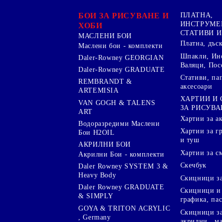
БОИ ЗА РИСУВАНЕ И
ПЛАТНА,
ИНСТРУМЕ
ХОБИ
СТАТИВИ И
МАСЛЕНИ БОИ
Платна, дъс
Маслени бои - комплекти
Шпакли, Ин
Daler-Rowney GEORGIAN
Валяци, Пос
Daler-Rowney GRADUATE
Стативи, па
REMBRANDT &
аксесоари
ARTEMISIA
ХАРТИИ И
VAN GOGH & TALENS
ЗА РИСУВА
ART
Хартии за а
Водоразредими Маслени
Хартии за гр
Бои H2OIL
и туш
АКРИЛНИ БОИ
Хартии за с
Акрилни Бои - комплекти
Скечбук
Daler Rowney SYSTEM 3 &
Heavy Body
Скицници за
Daler Rowney GRADUATE
Скицници и 
& SIMPLY
графика, па
GOYA & TRITON АCRYLIC
Скицници за
, Germany
акрилни , м