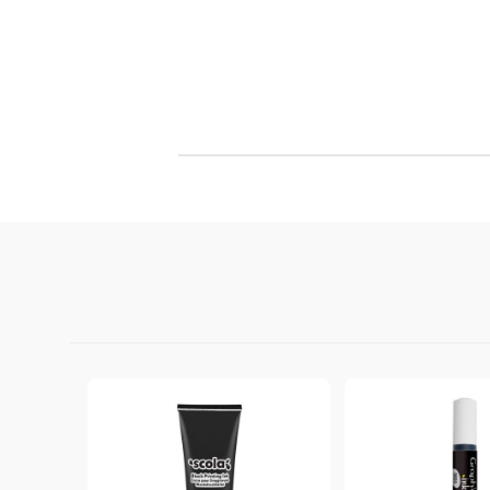
Филц, вълна и пособия за тях
Гумирани листи, пера, шринк пластмаса и др.
Хоби литература
ТАМПОНИ И МАСТИЛА
ДЕКОРАТ
ВОСЪК
Почистващи средства и апликатори за
ГУМЕНИ
мастила
ПОЛИМЕ
MEMENTO - Dye Ink Japan
АКСЕСО
VERSACRAFT - За текстил, дърво,
ПЕЧАТИ 
глина и други
ВОСЪЦИ
VERSAMAGIC - Chalk ink,
Тебеширено мастило
BRILLIANCE - Пигментно мастило