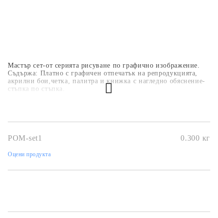
Мастър сет-от серията рисуване по графично изображение.
Съдържа:
Платно с графичен отпечатък на репродукцията,
акрилни бои,четка,
палитра и книжка с нагледно обяснение-
стъпка по стъпка.
POM-set1
0.300
кг
Оцени продукта