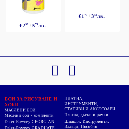
€1
79
3
50
лв.
€2
96
5
79
лв.
БОИ ЗА РИСУВАНЕ И
ПЛАТНА,
ИНСТРУМЕНТИ,
ХОБИ
СТАТИВИ И АКСЕСОАРИ
МАСЛЕНИ БОИ
Платна, дъски и рамки
Маслени бои - комплекти
Шпакли, Инструменти,
Daler-Rowney GEORGIAN
Валяци, Пособия
Daler-Rowney GRADUATE