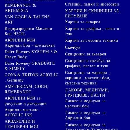
Стативи, папки и аксесоари
REMBRANDT &
ARTEMISIA
ХАРТИИ И СКИЦНИЦИ ЗА
РИСУВАНЕ
VAN GOGH & TALENS
Хартии за акварел
ART
Хартии за графика , печат и
Водоразредими Маслени
туш
Бои H2OIL
АКРИЛНИ БОИ
Хартии за смесени техники
Акрилни Бои - комплекти
Скечбук
Daler Rowney SYSTEM 3 &
Скицници за акварел
Heavy Body
Скицници и скечбук за
Daler Rowney GRADUATE
графика, пастел и туш
& SIMPLY
Скицници за маркери ,
GOYA & TRITON АCRYLIC
акрилни , маслени бои,
, Germany
смесена техника
AMSTERDAM ,GOGH,
ЛАКОВЕ, МЕДИУМИ,
REMBRANDT
ГРУНДОВЕ, ПАСТИ
АКРИЛНИ БОИ за
Лакове и медиуми за
рисуване и декорация
маслени бои
Акрилно мастило -
Лакове и медиуми за
ACRYLIC INK
Акрилни бои
АКВАРЕЛНИ И
Лакове и медиуми за
ТЕМПЕРНИ БОИ