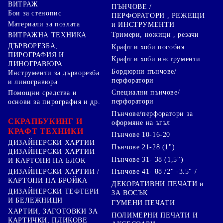
ВИТРАЖ
ПЪНЧОВЕ /
Бои за стенопис
ПЕРФОРАТОРИ , РЕЖЕЩИ
Материали за позлата
и ИНСТРУМЕНТИ
Тримери, ножици , резачи
ВИТРАЖНА ТЕХНИКА
ДЪРВОРЕЗБА,
Крафт и хоби пособия
ПИРОГРАФИЯ И
Крафт и хоби инструменти
ЛИНОГРАВЮРА
Бордюрни пънчове/
Инструменти за дърворезба
перфоратори
и линогравюра
Специални пънчове/
Помощни средства и
перфоратори
основи за пирография и др.
Пънчове/перфоратори за
СКРАПБУКИНГ И
оформяне на ъгъл
КРАФТ ТЕХНИКИ
Пънчове 10-16-20
ДИЗАЙНЕРСКИ ХАРТИИ
Пънчове 21-28 (1")
ДИЗАЙНЕРСКИ ХАРТИИ
Пънчове 31- 38 (1,5")
И КАРТОНИ НА БЛОК
Пънчове 41- 88 /2" -3.5" /
ДИЗАЙНЕРСКИ ХАРТИИ /
КАРТОНИ НА БРОЙКА
ДЕКОРАТИВНИ ПЕЧАТИ и
ДИЗАЙНЕРСКИ ТЕФТЕРИ
ЗА ВОСЪК
И БЕЛЕЖНИЦИ
ГУМЕНИ ПЕЧАТИ
ХАРТИИ, ЗАГОТОВКИ ЗА
ПОЛИМЕРНИ ПЕЧАТИ И
КАРТИЧКИ, ПЛИКОВЕ