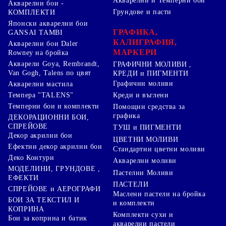
Акварелни и Темперни бои
Акварелни бои -
Грундове и пасти
КОМПЛЕКТИ
Японски акварелни бои
ГРАФИКА,
GANSAI TAMBI
КАЛИГРАФИЯ,
Акварелни бои Daler
МАРКЕРИ
Rowney на бройка
Акварели Goya, Rembrandt,
ГРАФИЧНИ МОЛИВИ ,
Van Gogh, Talens по цвят
КРЕДИ и ПИГМЕНТИ
Графични моливи
Акварелни мастила
Креди и въглени
Темпера "TALENS"
Темперни бои и комплекти
Помощни средства за
графика
ДЕКОРАЦИОННИ БОИ,
СПРЕЙОВЕ
ТУШ и ПИГМЕНТИ
Декор акрилни бои
ЦВЕТНИ МОЛИВИ
Ефектни декор акрилни бои
Стандартни цветни моливи
Деко Контури
Акварелни моливи
МОДЕЛИНИ, ГРУНДОВЕ ,
Пастелни Моливи
ЕФЕКТИ
ПАСТЕЛИ
СПРЕЙОВЕ и АЕРОГРАФИ
Маслени пастели на бройка
БОИ ЗА ТЕКСТИЛ И
и комплекти
КОПРИНА
Комплекти сухи и
Бои за коприна и батик
акварелни пастели