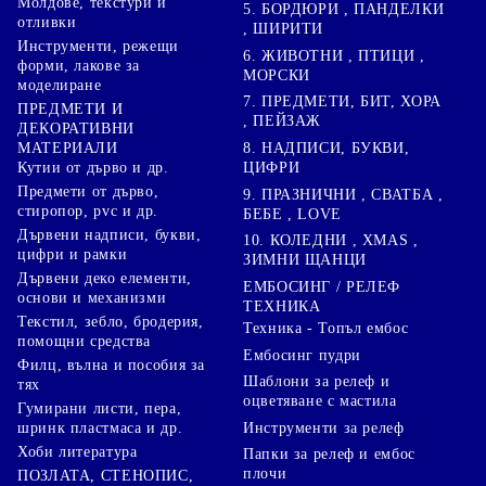
Молдове, текстури и
5. БОРДЮРИ , ПАНДЕЛКИ
отливки
, ШИРИТИ
Инструменти, режещи
6. ЖИВОТНИ , ПТИЦИ ,
форми, лакове за
МОРСКИ
моделиране
7. ПРЕДМЕТИ, БИТ, ХОРА
ПРЕДМЕТИ И
, ПЕЙЗАЖ
ДЕКОРАТИВНИ
8. НАДПИСИ, БУКВИ,
МАТЕРИАЛИ
ЦИФРИ
Кутии от дърво и др.
Предмети от дърво,
9. ПРАЗНИЧНИ , СВАТБА ,
стиропор, pvc и др.
БЕБЕ , LOVE
Дървени надписи, букви,
10. КОЛЕДНИ , XMAS ,
цифри и рамки
ЗИМНИ ЩАНЦИ
Дървени деко елементи,
ЕМБОСИНГ / РЕЛЕФ
основи и механизми
ТЕХНИКА
Текстил, зебло, бродерия,
Техника - Топъл ембос
помощни средства
Ембосинг пудри
Филц, вълна и пособия за
Шаблони за релеф и
тях
оцветяване с мастила
Гумирани листи, пера,
Инструменти за релеф
шринк пластмаса и др.
Хоби литература
Папки за релеф и ембос
плочи
ПОЗЛАТА, СТЕНОПИС,