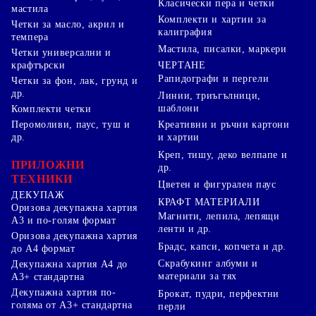
Класически пера и четки
мастила
Комплекти и хартии за
Четки за масло, акрил и
калиграфия
темпера
Мастила, писалки, маркери
Четки универсални и
ЧЕРТАНЕ
крафтърски
Рапидографи и пергели
Четки за фон, лак, грунд и
др.
Линии, триъгълници,
шаблони
Комплекти четки
Перомоливи, паус, туш и
Креативни и ръчни картони
др.
и хартии
Креп, тишу, деко велпапе и
ПРИЛОЖНИ
др.
ТЕХНИКИ
Цветен и фигурален паус
ДЕКУПАЖ
КРАФТ МАТЕРИАЛИ
Оризова декупажна хартия
Магнити, лепила, лепящи
А3 и по-голям формат
ленти и др.
Оризова декупажна хартия
Брадс, капси, копчета и др.
до А4 формат
Скрабукинг албуми и
Декупажна хартия А4 до
материали за тях
А3+ стандартна
Декупажна хартия по-
Брокат, пудри, перфектни
голяма от А3+ стандартна
перли