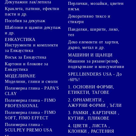
Декупажни лак/лепила
Перлички, мозайки, цветен
Краклета, патини, ефектни
пясък
пасти и др.
Декоративно тиксо и
Пособия за декупаж
стикери
Шаблони и щампи декупаж
Панделки, ширити, лико,
и др.
тел
ЕНКАУСТИКА
Деко елементи от хартия,
Инструменти и комплекти
дърво, метал и др.
за Енкаустика
МАШИНИ И ЩАНЦИ
Восък за Енкаустика
Машини за рязане/релеф,
Картони и блокове за
подвързване и консумативи
Енкаустика
SPELLBINDERS USA - До
МОДЕЛИРАНЕ
-60%!
Моделини, глини и смоли
1. ОСНОВНИ ФОРМИ,
Полимерна глина - PAPA'S
ЕТИКЕТИ, ТАГОВЕ
CLAY
2. ОРНАМЕНТИ ,
Полимерна глина - FIMO
АЖУРНИ ФОРМИ , ЪГЛИ
PROFESSIONAL
Полимерна глина - FIMO
3. РАМКИ , КАРТИЧКИ ,
SOFT, FIMO EFFECT
КУТИИ , ПЛИКОВЕ
Полимерна глина -
4. ЦВЕТЯ , ЛИСТА ,
SCULPEY PREMO USA
КЛОНКИ , РАСТЕНИЯ