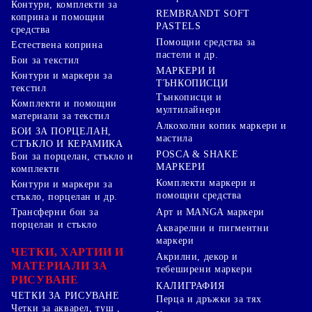
Контури, комплекти за
REMBRANDT SOFT
коприна и помощни
PASTELS
средства
Помощни средства за
Естествена коприна
пастели и др.
Бои за текстил
МАРКЕРИ И
Контури и маркери за
ТЪНКОПИСЦИ
текстил
Тънкописци и
Комплекти и помощни
мултилайнери
материали за текстил
Алкохолни копик маркери и
БОИ ЗА ПОРЦЕЛАН,
мастила
СТЪКЛО И КЕРАМИКА
POSCA & SHAKE
Бои за порцелан, стъкло и
МАРКЕРИ
комплекти
Комплекти маркери и
Контури и маркери за
помощни средства
стъкло, порцелан и др.
Арт и MANGA маркери
Трансферни бои за
порцелан и стъкло
Акварелни и пигментни
маркери
ЧЕТКИ, ХАРТИИ И
Акрилни, декор и
МАТЕРИАЛИ ЗА
тебеширени маркери
РИСУВАНЕ
КАЛИГРАФИЯ
ЧЕТКИ ЗА РИСУВАНЕ
Перца и дръжки за тях
Четки за акварел, туш ,