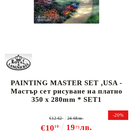
Tweet
PAINTING MASTER SET ,USA -
Мастър сет рисуване на платно
350 x 280mm * SET1
-20%
€12.62
24.68лв.
19
лв.
€10
10
75