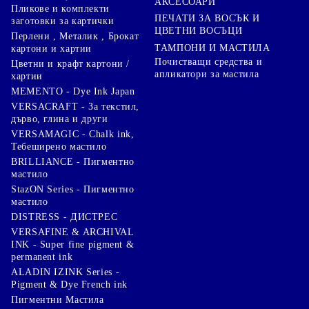
АКСЕСОАРИ
Пликове и комплекти
ПЕЧАТИ ЗА ВОСЪК И
заготовки за картички
ЦВЕТНИ ВОСЪЦИ
Перлени , Металик , Брокат
ТАМПОНИ И МАСТИЛА
картони и хартии
Почистващи средства и
Цветни и крафт картони /
апликатори за мастила
хартии
MEMENTO - Dye Ink Japan
VERSACRAFT - За текстил,
дърво, глина и други
VERSAMAGIC - Chalk ink,
Тебеширено мастило
BRILLIANCE - Пигментно
мастило
StazON Series - Пигментно
мастило
DISTRESS - ДИСТРЕС
VERSAFINE & ARCHIVAL
INK - Super fine pigment &
permanent ink
ALADIN IZINK Series -
Pigment & Dye French ink
Пигментни Мастила