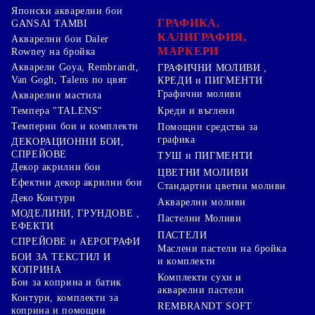
Японски акварелни бои
ГРАФИКА,
GANSAI TAMBI
КАЛИГРАФИЯ,
Акварелни бои Daler
МАРКЕРИ
Rowney на бройка
Акварели Goya, Rembrandt,
ГРАФИЧНИ МОЛИВИ ,
Van Gogh, Talens по цвят
КРЕДИ и ПИГМЕНТИ
Графични моливи
Акварелни мастила
Креди и въглени
Темпера "TALENS"
Темперни бои и комплекти
Помощни средства за
графика
ДЕКОРАЦИОННИ БОИ,
СПРЕЙОВЕ
ТУШ и ПИГМЕНТИ
Декор акрилни бои
ЦВЕТНИ МОЛИВИ
Ефектни декор акрилни бои
Стандартни цветни моливи
Деко Контури
Акварелни моливи
МОДЕЛИНИ, ГРУНДОВЕ ,
Пастелни Моливи
ЕФЕКТИ
ПАСТЕЛИ
СПРЕЙОВЕ и АЕРОГРАФИ
Маслени пастели на бройка
БОИ ЗА ТЕКСТИЛ И
и комплекти
КОПРИНА
Комплекти сухи и
Бои за коприна и батик
акварелни пастели
Контури, комплекти за
REMBRANDT SOFT
коприна и помощни