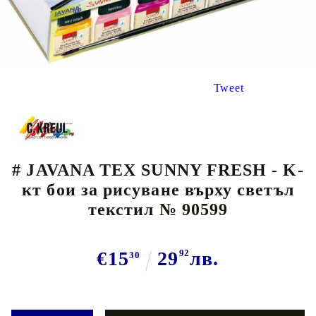
Tweet
# JAVANA TEX SUNNY FRESH - K-
кт бои за рисуване върху светъл
текстил № 90599
€15
29
92
лв.
30