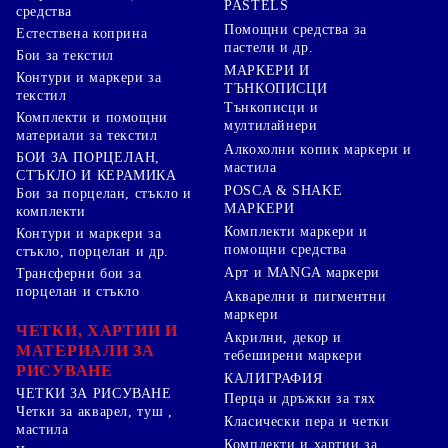
PASTELS
средства
Помощни средства за
Естествена коприна
пастели и др.
Бои за текстил
МАРКЕРИ И
Контури и маркери за
ТЪНКОПИСЦИ
текстил
Тънкописци и
Комплекти и помощни
мултилайнери
материали за текстил
Алкохолни копик маркери и
БОИ ЗА ПОРЦЕЛАН,
мастила
СТЪКЛО И КЕРАМИКА
POSCA & SHAKE
Бои за порцелан, стъкло и
МАРКЕРИ
комплекти
Комплекти маркери и
Контури и маркери за
помощни средства
стъкло, порцелан и др.
Арт и MANGA маркери
Трансферни бои за
порцелан и стъкло
Акварелни и пигментни
маркери
ЧЕТКИ, ХАРТИИ И
Акрилни, декор и
МАТЕРИАЛИ ЗА
тебеширени маркери
РИСУВАНЕ
КАЛИГРАФИЯ
ЧЕТКИ ЗА РИСУВАНЕ
Перца и дръжки за тях
Четки за акварел, туш ,
Класически пера и четки
мастила
Комплекти и хартии за