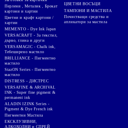
ЦВЕТНИ ВОСЪЦИ
Перлени , Металик , Брокат
ТАМПОНИ И МАСТИЛА
картони и хартии
Почистващи средства и
Цветни и крафт картони /
апликатори за мастила
хартии
MEMENTO - Dye Ink Japan
VERSACRAFT - За текстил,
дърво, глина и други
VERSAMAGIC - Chalk ink,
Тебеширено мастило
BRILLIANCE - Пигментно
мастило
StazON Series - Пигментно
мастило
DISTRESS - ДИСТРЕС
VERSAFINE & ARCHIVAL
INK - Super fine pigment &
permanent ink
ALADIN IZINK Series -
Pigment & Dye French ink
Пигментни Мастила
ЕКСКЛУЗИВНИ,
АЛКОХОЛНИ и СПРЕЙ