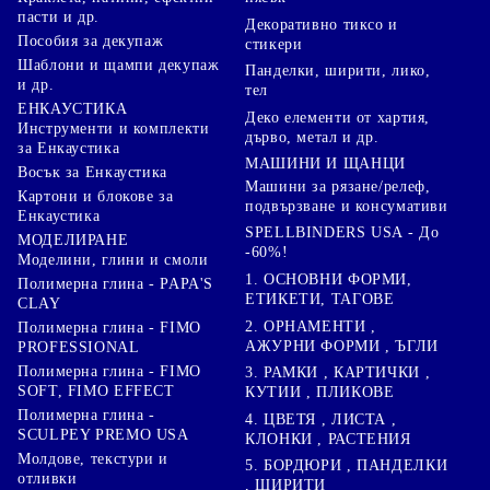
пасти и др.
Декоративно тиксо и
Пособия за декупаж
стикери
Шаблони и щампи декупаж
Панделки, ширити, лико,
и др.
тел
ЕНКАУСТИКА
Деко елементи от хартия,
Инструменти и комплекти
дърво, метал и др.
за Енкаустика
МАШИНИ И ЩАНЦИ
Восък за Енкаустика
Машини за рязане/релеф,
Картони и блокове за
подвързване и консумативи
Енкаустика
SPELLBINDERS USA - До
МОДЕЛИРАНЕ
-60%!
Моделини, глини и смоли
1. ОСНОВНИ ФОРМИ,
Полимерна глина - PAPA'S
ЕТИКЕТИ, ТАГОВЕ
CLAY
2. ОРНАМЕНТИ ,
Полимерна глина - FIMO
АЖУРНИ ФОРМИ , ЪГЛИ
PROFESSIONAL
Полимерна глина - FIMO
3. РАМКИ , КАРТИЧКИ ,
SOFT, FIMO EFFECT
КУТИИ , ПЛИКОВЕ
Полимерна глина -
4. ЦВЕТЯ , ЛИСТА ,
SCULPEY PREMO USA
КЛОНКИ , РАСТЕНИЯ
Молдове, текстури и
5. БОРДЮРИ , ПАНДЕЛКИ
отливки
, ШИРИТИ