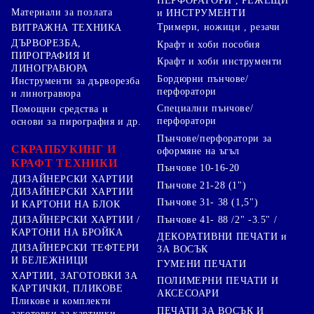
ПЕРФОРАТОРИ , РЕЖЕЩИ
Материали за позлата
и ИНСТРУМЕНТИ
Тримери, ножици , резачи
ВИТРАЖНА ТЕХНИКА
ДЪРВОРЕЗБА,
Крафт и хоби пособия
ПИРОГРАФИЯ И
Крафт и хоби инструменти
ЛИНОГРАВЮРА
Бордюрни пънчове/
Инструменти за дърворезба
перфоратори
и линогравюра
Специални пънчове/
Помощни средства и
перфоратори
основи за пирография и др.
Пънчове/перфоратори за
СКРАПБУКИНГ И
оформяне на ъгъл
КРАФТ ТЕХНИКИ
Пънчове 10-16-20
ДИЗАЙНЕРСКИ ХАРТИИ
Пънчове 21-28 (1")
ДИЗАЙНЕРСКИ ХАРТИИ
Пънчове 31- 38 (1,5")
И КАРТОНИ НА БЛОК
Пънчове 41- 88 /2" -3.5" /
ДИЗАЙНЕРСКИ ХАРТИИ /
КАРТОНИ НА БРОЙКА
ДЕКОРАТИВНИ ПЕЧАТИ и
ДИЗАЙНЕРСКИ ТЕФТЕРИ
ЗА ВОСЪК
И БЕЛЕЖНИЦИ
ГУМЕНИ ПЕЧАТИ
ХАРТИИ, ЗАГОТОВКИ ЗА
ПОЛИМЕРНИ ПЕЧАТИ И
КАРТИЧКИ, ПЛИКОВЕ
АКСЕСОАРИ
Пликове и комплекти
ПЕЧАТИ ЗА ВОСЪК И
заготовки за картички