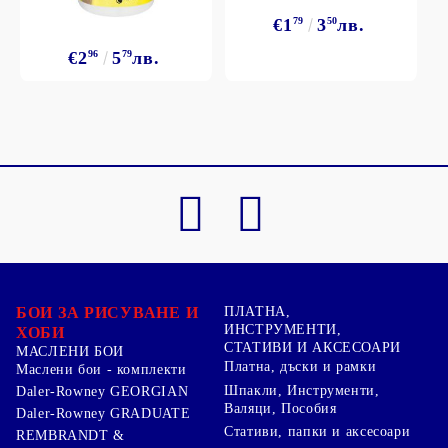
€1
79
3
50
лв.
€2
96
5
79
лв.
БОИ ЗА РИСУВАНЕ И
ПЛАТНА,
ИНСТРУМЕНТИ,
ХОБИ
СТАТИВИ И АКСЕСОАРИ
МАСЛЕНИ БОИ
Платна, дъски и рамки
Маслени бои - комплекти
Шпакли, Инструменти,
Daler-Rowney GEORGIAN
Валяци, Пособия
Daler-Rowney GRADUATE
Стативи, папки и аксесоари
REMBRANDT &