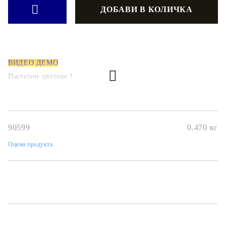
ВИДЕО ДЕМО
Пастелни цветове !
90599
0.470
кг
Оцени продукта