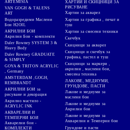
ARTEMISIA
ХАРТИИ И СКИЦНИЦИ ЗА
РИСУВАНЕ
VAN GOGH & TALENS
Хартии за акварел
ART
Хартии за графика , печат и
Водоразредими Маслени
туш
Бои H2OIL
АКРИЛНИ БОИ
Хартии за смесени техники
Акрилни Бои - комплекти
Скечбук
Daler Rowney SYSTEM 3 &
Скицници за акварел
Heavy Body
Скицници и скечбук за
Daler Rowney GRADUATE
графика, пастел и туш
& SIMPLY
Скицници за маркери ,
GOYA & TRITON АCRYLIC
акрилни , маслени бои,
, Germany
смесена техника
AMSTERDAM ,GOGH,
ЛАКОВЕ, МЕДИУМИ,
REMBRANDT
ГРУНДОВЕ, ПАСТИ
АКРИЛНИ БОИ за
Лакове и медиуми за
рисуване и декорация
маслени бои
Акрилно мастило -
Лакове и медиуми за
ACRYLIC INK
Акрилни бои
АКВАРЕЛНИ И
Лакове и медиуми за
ТЕМПЕРНИ БОИ
Акварелни и Темперни бои
Акварелни бои -
Грундове и пасти
КОМПЛЕКТИ