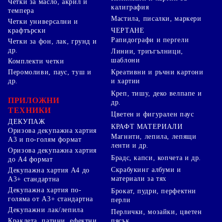
Четки за масло, акрил и
калиграфия
темпера
Мастила, писалки, маркери
Четки универсални и
ЧЕРТАНЕ
крафтърски
Рапидографи и пергели
Четки за фон, лак, грунд и
др.
Линии, триъгълници,
шаблони
Комплекти четки
Перомоливи, паус, туш и
Креативни и ръчни картони
др.
и хартии
Креп, тишу, деко велпапе и
ПРИЛОЖНИ
др.
ТЕХНИКИ
Цветен и фигурален паус
ДЕКУПАЖ
КРАФТ МАТЕРИАЛИ
Оризова декупажна хартия
Магнити, лепила, лепящи
А3 и по-голям формат
ленти и др.
Оризова декупажна хартия
Брадс, капси, копчета и др.
до А4 формат
Скрабукинг албуми и
Декупажна хартия А4 до
материали за тях
А3+ стандартна
Декупажна хартия по-
Брокат, пудри, перфектни
голяма от А3+ стандартна
перли
Декупажни лак/лепила
Перлички, мозайки, цветен
Краклета, патини, ефектни
пясък