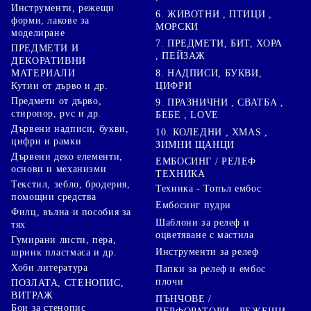
Инструменти, режещи
6. ЖИВОТНИ , ПТИЦИ ,
форми, лакове за
МОРСКИ
моделиране
7. ПРЕДМЕТИ, БИТ, ХОРА
ПРЕДМЕТИ И
, ПЕЙЗАЖ
ДЕКОРАТИВНИ
8. НАДПИСИ, БУКВИ,
МАТЕРИАЛИ
ЦИФРИ
Кутии от дърво и др.
Предмети от дърво,
9. ПРАЗНИЧНИ , СВАТБА ,
стиропор, pvc и др.
БЕБЕ , LOVE
Дървени надписи, букви,
10. КОЛЕДНИ , XMAS ,
цифри и рамки
ЗИМНИ ЩАНЦИ
Дървени деко елементи,
ЕМБОСИНГ / РЕЛЕФ
основи и механизми
ТЕХНИКА
Текстил, зебло, бродерия,
Техника - Топъл ембос
помощни средства
Ембосинг пудри
Филц, вълна и пособия за
Шаблони за релеф и
тях
оцветяване с мастила
Гумирани листи, пера,
Инструменти за релеф
шринк пластмаса и др.
Хоби литература
Папки за релеф и ембос
плочи
ПОЗЛАТА, СТЕНОПИС,
ВИТРАЖ
ПЪНЧОВЕ /
Бои за стенопис