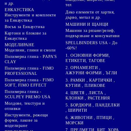
и др.
тел
ЕНКАУСТИКА
Деко елементи от хартия,
Инструменти и комплекти
дърво, метал и др.
за Енкаустика
МАШИНИ И ЩАНЦИ
Восък за Енкаустика
Машини за рязане/релеф,
Картони и блокове за
подвързване и консумативи
Енкаустика
SPELLBINDERS USA - До
МОДЕЛИРАНЕ
-60%!
Моделини, глини и смоли
1. ОСНОВНИ ФОРМИ,
Полимерна глина - PAPA'S
ЕТИКЕТИ, ТАГОВЕ
CLAY
2. ОРНАМЕНТИ ,
Полимерна глина - FIMO
АЖУРНИ ФОРМИ , ЪГЛИ
PROFESSIONAL
Полимерна глина - FIMO
3. РАМКИ , КАРТИЧКИ ,
SOFT, FIMO EFFECT
КУТИИ , ПЛИКОВЕ
Полимерна глина -
4. ЦВЕТЯ , ЛИСТА ,
SCULPEY PREMO USA
КЛОНКИ , РАСТЕНИЯ
Молдове, текстури и
5. БОРДЮРИ , ПАНДЕЛКИ
отливки
, ШИРИТИ
Инструменти, режещи
6. ЖИВОТНИ , ПТИЦИ ,
форми, лакове за
МОРСКИ
моделиране
7. ПРЕДМЕТИ, БИТ, ХОРА