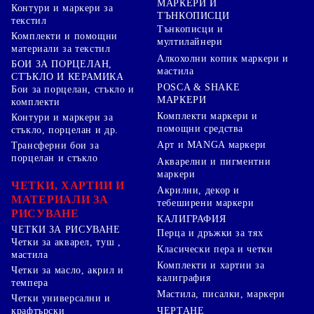
МАРКЕРИ И
Контури и маркери за
ТЪНКОПИСЦИ
текстил
Тънкописци и
Комплекти и помощни
мултилайнери
материали за текстил
Алкохолни копик маркери и
БОИ ЗА ПОРЦЕЛАН,
мастила
СТЪКЛО И КЕРАМИКА
POSCA & SHAKE
Бои за порцелан, стъкло и
МАРКЕРИ
комплекти
Комплекти маркери и
Контури и маркери за
помощни средства
стъкло, порцелан и др.
Арт и MANGA маркери
Трансферни бои за
порцелан и стъкло
Акварелни и пигментни
маркери
ЧЕТКИ, ХАРТИИ И
Акрилни, декор и
МАТЕРИАЛИ ЗА
тебеширени маркери
РИСУВАНЕ
КАЛИГРАФИЯ
ЧЕТКИ ЗА РИСУВАНЕ
Перца и дръжки за тях
Четки за акварел, туш ,
Класически пера и четки
мастила
Комплекти и хартии за
Четки за масло, акрил и
калиграфия
темпера
Мастила, писалки, маркери
Четки универсални и
ЧЕРТАНЕ
крафтърски