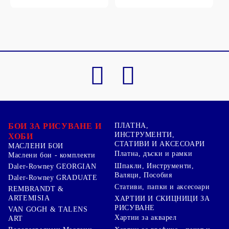
БОИ ЗА РИСУВАНЕ И
ПЛАТНА,
ИНСТРУМЕНТИ,
ХОБИ
СТАТИВИ И АКСЕСОАРИ
МАСЛЕНИ БОИ
Платна, дъски и рамки
Маслени бои - комплекти
Шпакли, Инструменти,
Daler-Rowney GEORGIAN
Валяци, Пособия
Daler-Rowney GRADUATE
Стативи, папки и аксесоари
REMBRANDT &
ARTEMISIA
ХАРТИИ И СКИЦНИЦИ ЗА
РИСУВАНЕ
VAN GOGH & TALENS
Хартии за акварел
ART