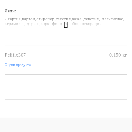
Лепи:
- хартия,картон,стиропор,текстил,кожа ,текстил, плексиглас,
керамика , дърво ,корк ,филц- за обща декорация
Pelifix307
0.150
кг
Оцени продукта