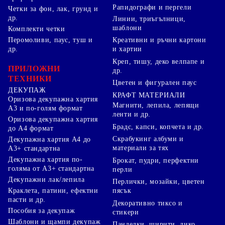
Рапидографи и пергели
Четки за фон, лак, грунд и
др.
Линии, триъгълници,
шаблони
Комплекти четки
Перомоливи, паус, туш и
Креативни и ръчни картони
др.
и хартии
Креп, тишу, деко велпапе и
ПРИЛОЖНИ
др.
ТЕХНИКИ
Цветен и фигурален паус
ДЕКУПАЖ
КРАФТ МАТЕРИАЛИ
Оризова декупажна хартия
Магнити, лепила, лепящи
А3 и по-голям формат
ленти и др.
Оризова декупажна хартия
Брадс, капси, копчета и др.
до А4 формат
Скрабукинг албуми и
Декупажна хартия А4 до
материали за тях
А3+ стандартна
Декупажна хартия по-
Брокат, пудри, перфектни
голяма от А3+ стандартна
перли
Декупажни лак/лепила
Перлички, мозайки, цветен
Краклета, патини, ефектни
пясък
пасти и др.
Декоративно тиксо и
Пособия за декупаж
стикери
Шаблони и щампи декупаж
Панделки, ширити, лико,