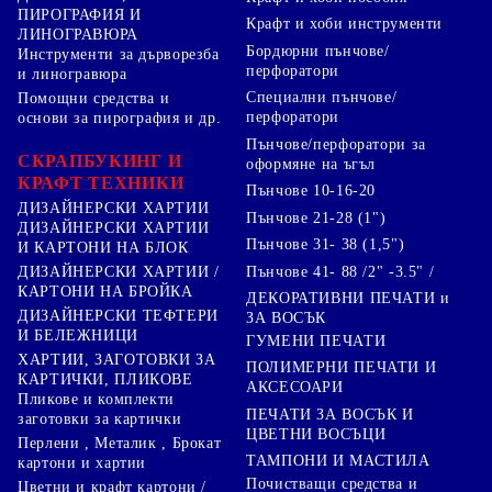
ПИРОГРАФИЯ И
Крафт и хоби инструменти
ЛИНОГРАВЮРА
Бордюрни пънчове/
Инструменти за дърворезба
перфоратори
и линогравюра
Специални пънчове/
Помощни средства и
перфоратори
основи за пирография и др.
Пънчове/перфоратори за
СКРАПБУКИНГ И
оформяне на ъгъл
КРАФТ ТЕХНИКИ
Пънчове 10-16-20
ДИЗАЙНЕРСКИ ХАРТИИ
Пънчове 21-28 (1")
ДИЗАЙНЕРСКИ ХАРТИИ
Пънчове 31- 38 (1,5")
И КАРТОНИ НА БЛОК
Пънчове 41- 88 /2" -3.5" /
ДИЗАЙНЕРСКИ ХАРТИИ /
КАРТОНИ НА БРОЙКА
ДЕКОРАТИВНИ ПЕЧАТИ и
ДИЗАЙНЕРСКИ ТЕФТЕРИ
ЗА ВОСЪК
И БЕЛЕЖНИЦИ
ГУМЕНИ ПЕЧАТИ
ХАРТИИ, ЗАГОТОВКИ ЗА
ПОЛИМЕРНИ ПЕЧАТИ И
КАРТИЧКИ, ПЛИКОВЕ
АКСЕСОАРИ
Пликове и комплекти
ПЕЧАТИ ЗА ВОСЪК И
заготовки за картички
ЦВЕТНИ ВОСЪЦИ
Перлени , Металик , Брокат
ТАМПОНИ И МАСТИЛА
картони и хартии
Почистващи средства и
Цветни и крафт картони /