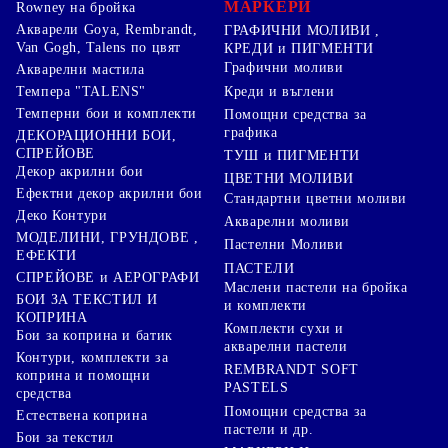
МАРКЕРИ
Rowney на бройка
Акварели Goya, Rembrandt,
ГРАФИЧНИ МОЛИВИ ,
Van Gogh, Talens по цвят
КРЕДИ и ПИГМЕНТИ
Графични моливи
Акварелни мастила
Креди и въглени
Темпера "TALENS"
Темперни бои и комплекти
Помощни средства за
графика
ДЕКОРАЦИОННИ БОИ,
СПРЕЙОВЕ
ТУШ и ПИГМЕНТИ
Декор акрилни бои
ЦВЕТНИ МОЛИВИ
Ефектни декор акрилни бои
Стандартни цветни моливи
Деко Контури
Акварелни моливи
МОДЕЛИНИ, ГРУНДОВЕ ,
Пастелни Моливи
ЕФЕКТИ
ПАСТЕЛИ
СПРЕЙОВЕ и АЕРОГРАФИ
Маслени пастели на бройка
БОИ ЗА ТЕКСТИЛ И
и комплекти
КОПРИНА
Комплекти сухи и
Бои за коприна и батик
акварелни пастели
Контури, комплекти за
REMBRANDT SOFT
коприна и помощни
PASTELS
средства
Помощни средства за
Естествена коприна
пастели и др.
Бои за текстил