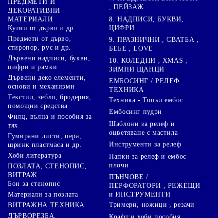
ПРЕДМЕТИ И
, ПЕЙЗАЖ
ДЕКОРАТИВНИ
8. НАДПИСИ, БУКВИ,
МАТЕРИАЛИ
ЦИФРИ
Кутии от дърво и др.
Предмети от дърво,
9. ПРАЗНИЧНИ , СВАТБА ,
стиропор, pvc и др.
БЕБЕ , LOVE
Дървени надписи, букви,
10. КОЛЕДНИ , XMAS ,
цифри и рамки
ЗИМНИ ЩАНЦИ
Дървени деко елементи,
ЕМБОСИНГ / РЕЛЕФ
основи и механизми
ТЕХНИКА
Текстил, зебло, бродерия,
Техника - Топъл ембос
помощни средства
Ембосинг пудри
Филц, вълна и пособия за
Шаблони за релеф и
тях
оцветяване с мастила
Гумирани листи, пера,
Инструменти за релеф
шринк пластмаса и др.
Хоби литература
Папки за релеф и ембос
плочи
ПОЗЛАТА, СТЕНОПИС,
ВИТРАЖ
ПЪНЧОВЕ /
Бои за стенопис
ПЕРФОРАТОРИ , РЕЖЕЩИ
Материали за позлата
и ИНСТРУМЕНТИ
Тримери, ножици , резачи
ВИТРАЖНА ТЕХНИКА
ДЪРВОРЕЗБА,
Крафт и хоби пособия