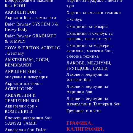
Хартии за графика , печат и
Водоразредими Маслени
туш
Бои H2OIL
АКРИЛНИ БОИ
Хартии за смесени техники
Акрилни Бои - комплекти
Скечбук
Daler Rowney SYSTEM 3 &
Скицници за акварел
Heavy Body
Скицници и скечбук за
Daler Rowney GRADUATE
графика, пастел и туш
& SIMPLY
Скицници за маркери ,
GOYA & TRITON АCRYLIC
акрилни , маслени бои,
, Germany
смесена техника
AMSTERDAM ,GOGH,
ЛАКОВЕ, МЕДИУМИ,
REMBRANDT
ГРУНДОВЕ, ПАСТИ
АКРИЛНИ БОИ за
Лакове и медиуми за
рисуване и декорация
маслени бои
Акрилно мастило -
Лакове и медиуми за
ACRYLIC INK
Акрилни бои
АКВАРЕЛНИ И
Лакове и медиуми за
ТЕМПЕРНИ БОИ
Акварелни и Темперни бои
Акварелни бои -
Грундове и пасти
КОМПЛЕКТИ
Японски акварелни бои
ГРАФИКА,
GANSAI TAMBI
КАЛИГРАФИЯ,
Акварелни бои Daler