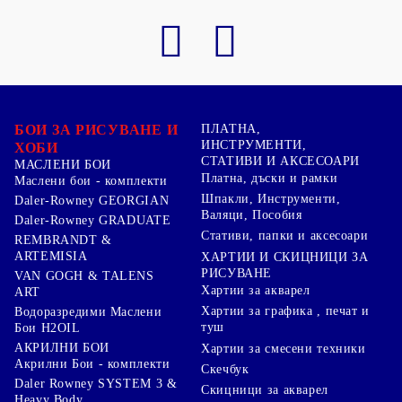
БОИ ЗА РИСУВАНЕ И
ПЛАТНА,
ИНСТРУМЕНТИ,
ХОБИ
СТАТИВИ И АКСЕСОАРИ
МАСЛЕНИ БОИ
Платна, дъски и рамки
Маслени бои - комплекти
Шпакли, Инструменти,
Daler-Rowney GEORGIAN
Валяци, Пособия
Daler-Rowney GRADUATE
Стативи, папки и аксесоари
REMBRANDT &
ARTEMISIA
ХАРТИИ И СКИЦНИЦИ ЗА
РИСУВАНЕ
VAN GOGH & TALENS
Хартии за акварел
ART
Хартии за графика , печат и
Водоразредими Маслени
туш
Бои H2OIL
АКРИЛНИ БОИ
Хартии за смесени техники
Акрилни Бои - комплекти
Скечбук
Daler Rowney SYSTEM 3 &
Скицници за акварел
Heavy Body