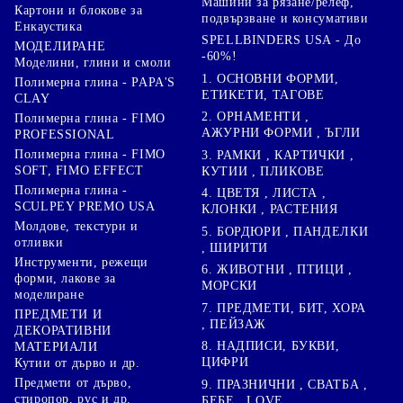
Машини за рязане/релеф,
Картони и блокове за
подвързване и консумативи
Енкаустика
SPELLBINDERS USA - До
МОДЕЛИРАНЕ
-60%!
Моделини, глини и смоли
1. ОСНОВНИ ФОРМИ,
Полимерна глина - PAPA'S
ЕТИКЕТИ, ТАГОВЕ
CLAY
2. ОРНАМЕНТИ ,
Полимерна глина - FIMO
АЖУРНИ ФОРМИ , ЪГЛИ
PROFESSIONAL
Полимерна глина - FIMO
3. РАМКИ , КАРТИЧКИ ,
SOFT, FIMO EFFECT
КУТИИ , ПЛИКОВЕ
Полимерна глина -
4. ЦВЕТЯ , ЛИСТА ,
SCULPEY PREMO USA
КЛОНКИ , РАСТЕНИЯ
Молдове, текстури и
5. БОРДЮРИ , ПАНДЕЛКИ
отливки
, ШИРИТИ
Инструменти, режещи
6. ЖИВОТНИ , ПТИЦИ ,
форми, лакове за
МОРСКИ
моделиране
7. ПРЕДМЕТИ, БИТ, ХОРА
ПРЕДМЕТИ И
, ПЕЙЗАЖ
ДЕКОРАТИВНИ
8. НАДПИСИ, БУКВИ,
МАТЕРИАЛИ
ЦИФРИ
Кутии от дърво и др.
Предмети от дърво,
9. ПРАЗНИЧНИ , СВАТБА ,
стиропор, pvc и др.
БЕБЕ , LOVE