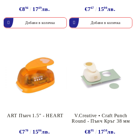
€8
94
17
49
лв.
€7
67
15
00
лв.
ART Пънч 1.5" - HEART
V.Creative • Craft Punch
Round - Пънч Кръг 38 мм
€7
70
15
06
лв.
€8
95
17
50
лв.