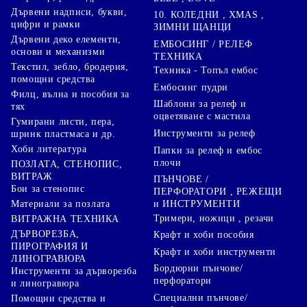
Дървени надписи, букви,
10. КОЛЕДНИ , XMAS ,
цифри и рамки
ЗИМНИ ЩАНЦИ
Дървени деко елементи,
ЕМБОСИНГ / РЕЛЕФ
основи и механизми
ТЕХНИКА
Текстил, зебло, бродерия,
Техника - Топъл ембос
помощни средства
Ембосинг пудри
Филц, вълна и пособия за
Шаблони за релеф и
тях
оцветяване с мастила
Гумирани листи, пера,
Инструменти за релеф
шринк пластмаса и др.
Хоби литература
Папки за релеф и ембос
плочи
ПОЗЛАТА, СТЕНОПИС,
ВИТРАЖ
ПЪНЧОВЕ /
Бои за стенопис
ПЕРФОРАТОРИ , РЕЖЕЩИ
Материали за позлата
и ИНСТРУМЕНТИ
Тримери, ножици , резачи
ВИТРАЖНА ТЕХНИКА
ДЪРВОРЕЗБА,
Крафт и хоби пособия
ПИРОГРАФИЯ И
Крафт и хоби инструменти
ЛИНОГРАВЮРА
Бордюрни пънчове/
Инструменти за дърворезба
перфоратори
и линогравюра
Специални пънчове/
Помощни средства и