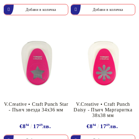
V.Creative • Craft Punch Star
V.Creative • Craft Punch
- Пънч звезда 34х36 мм
Daisy - Пънч Маргаритка
38х38 мм
€8
94
17
49
лв.
€8
94
17
49
лв.