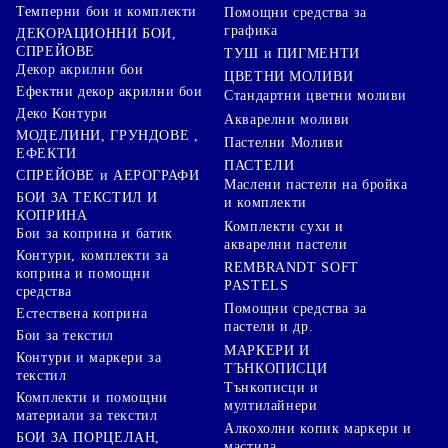
Темперни бои и комплекти
Помощни средства за
графика
ДЕКОРАЦИОННИ БОИ,
СПРЕЙОВЕ
ТУШ и ПИГМЕНТИ
Декор акрилни бои
ЦВЕТНИ МОЛИВИ
Ефектни декор акрилни бои
Стандартни цветни моливи
Деко Контури
Акварелни моливи
МОДЕЛИНИ, ГРУНДОВЕ ,
Пастелни Моливи
ЕФЕКТИ
ПАСТЕЛИ
СПРЕЙОВЕ и АЕРОГРАФИ
Маслени пастели на бройка
БОИ ЗА ТЕКСТИЛ И
и комплекти
КОПРИНА
Комплекти сухи и
Бои за коприна и батик
акварелни пастели
Контури, комплекти за
REMBRANDT SOFT
коприна и помощни
PASTELS
средства
Помощни средства за
Естествена коприна
пастели и др.
Бои за текстил
МАРКЕРИ И
Контури и маркери за
ТЪНКОПИСЦИ
текстил
Тънкописци и
Комплекти и помощни
мултилайнери
материали за текстил
Алкохолни копик маркери и
БОИ ЗА ПОРЦЕЛАН,
мастила