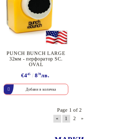
PUNCH BUNCH LARGE
32мм - перфоратор SC.
OVAL
€4
45
8
70
лв.
Page 1 of 2
«
1
2
»