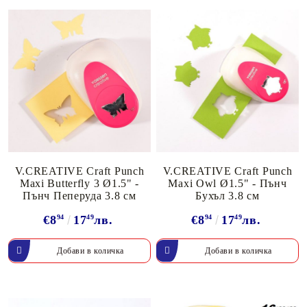
V.CREATIVE Craft Punch
V.CREATIVE Craft Punch
Maxi Butterfly 3 Ø1.5" -
Maxi Owl Ø1.5" - Пънч
Пънч Пеперуда 3.8 см
Бухъл 3.8 см
€8
94
17
49
лв.
€8
94
17
49
лв.