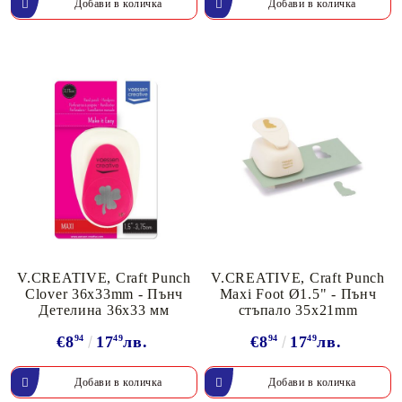
V.CREATIVE, Craft Punch
V.CREATIVE, Craft Punch
Clover 36x33mm - Пънч
Maxi Foot Ø1.5" - Пънч
Детелина 36х33 мм
стъпало 35x21mm
€8
94
17
49
лв.
€8
94
17
49
лв.