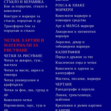
СТЪКЛО И КЕРАМИКА
POSCA & SHAKE
Бои за порцелан, стъкло и
МАРКЕРИ
комплекти
Комплекти маркери и
Контури и маркери за
помощни средства
стъкло, порцелан и др.
Арт и MANGA маркери
Трансферни бои за
порцелан и стъкло
Акварелни и пигментни
маркери
ЧЕТКИ, ХАРТИИ И
Акрилни, декор и
МАТЕРИАЛИ ЗА
тебеширени маркери
РИСУВАНЕ
КАЛИГРАФИЯ
ЧЕТКИ ЗА РИСУВАНЕ
Перца и дръжки за тях
Четки за акварел, туш ,
Класически пера и четки
мастила
Комплекти и хартии за
Четки за масло, акрил и
калиграфия
темпера
Мастила, писалки, маркери
Четки универсални и
ЧЕРТАНЕ
крафтърски
Рапидографи и пергели
Четки за фон, лак, грунд и
др.
Линии, триъгълници,
шаблони
Комплекти четки
Перомоливи, паус, туш и
Креативни и ръчни картони
др.
и хартии