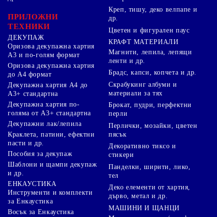
Креп, тишу, деко велпапе и
ПРИЛОЖНИ
др.
ТЕХНИКИ
Цветен и фигурален паус
ДЕКУПАЖ
КРАФТ МАТЕРИАЛИ
Оризова декупажна хартия
Магнити, лепила, лепящи
А3 и по-голям формат
ленти и др.
Оризова декупажна хартия
Брадс, капси, копчета и др.
до А4 формат
Скрабукинг албуми и
Декупажна хартия А4 до
материали за тях
А3+ стандартна
Декупажна хартия по-
Брокат, пудри, перфектни
голяма от А3+ стандартна
перли
Декупажни лак/лепила
Перлички, мозайки, цветен
Краклета, патини, ефектни
пясък
пасти и др.
Декоративно тиксо и
Пособия за декупаж
стикери
Шаблони и щампи декупаж
Панделки, ширити, лико,
и др.
тел
ЕНКАУСТИКА
Деко елементи от хартия,
Инструменти и комплекти
дърво, метал и др.
за Енкаустика
МАШИНИ И ЩАНЦИ
Восък за Енкаустика