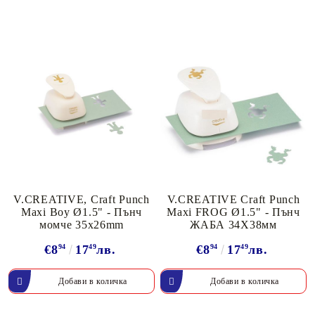
V.CREATIVE, Craft Punch
V.CREATIVE Craft Punch
Maxi Boy Ø1.5" - Пънч
Maxi FROG Ø1.5" - Пънч
момче 35x26mm
ЖАБА 34Х38мм
€8
94
17
49
лв.
€8
94
17
49
лв.