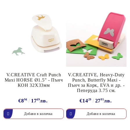
V.CREATIVE Craft Punch
V.CREATIVE, Heavy-Duty
Maxi HORSE Ø1.5" - Пънч
Punch, Butterfly Maxi -
КОН 32Х33мм
Пънч за Корк, EVA и др. -
Пеперуда 3.75 см.
€8
94
17
49
лв.
€14
29
27
95
лв.