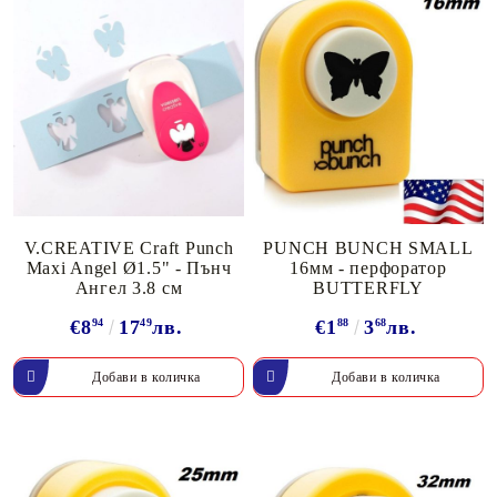
V.CREATIVE Craft Punch
PUNCH BUNCH SMALL
Maxi Angel Ø1.5" - Пънч
16мм - перфоратор
Ангел 3.8 см
BUTTERFLY
€8
94
17
49
лв.
€1
88
3
68
лв.