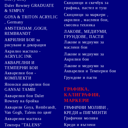
Скицници и скечбук за
Daler Rowney GRADUATE
графика, пастел и туш
& SIMPLY
Скицници за маркери ,
GOYA & TRITON АCRYLIC
акрилни , маслени бои,
, Germany
смесена техника
AMSTERDAM ,GOGH,
ЛАКОВЕ, МЕДИУМИ,
REMBRANDT
ГРУНДОВЕ, ПАСТИ
АКРИЛНИ БОИ за
Лакове и медиуми за
рисуване и декорация
маслени бои
Акрилно мастило -
Лакове и медиуми за
ACRYLIC INK
Акрилни бои
АКВАРЕЛНИ И
Лакове и медиуми за
ТЕМПЕРНИ БОИ
Акварелни и Темперни бои
Акварелни бои -
Грундове и пасти
КОМПЛЕКТИ
Японски акварелни бои
ГРАФИКА,
GANSAI TAMBI
КАЛИГРАФИЯ,
Акварелни бои Daler
МАРКЕРИ
Rowney на бройка
Акварели Goya, Rembrandt,
ГРАФИЧНИ МОЛИВИ ,
Van Gogh, Talens по цвят
КРЕДИ и ПИГМЕНТИ
Графични моливи
Акварелни мастила
Креди и въглени
Темпера "TALENS"