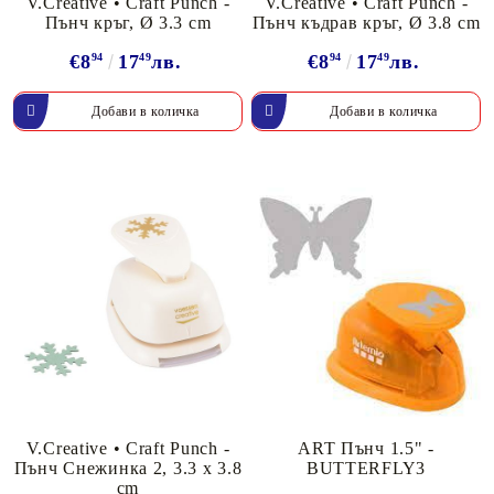
V.Creative • Craft Punch -
V.Creative • Craft Punch -
Пънч кръг, Ø 3.3 cm
Пънч къдрав кръг, Ø 3.8 cm
€8
94
17
49
лв.
€8
94
17
49
лв.
V.Creative • Craft Punch -
ART Пънч 1.5" -
Пънч Снежинка 2, 3.3 x 3.8
BUTTERFLY3
cm