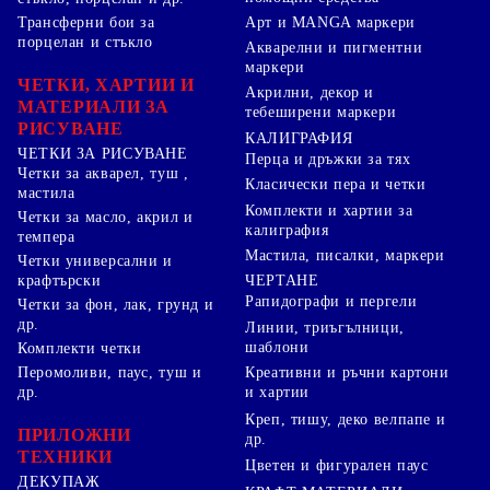
Арт и MANGA маркери
Трансферни бои за
порцелан и стъкло
Акварелни и пигментни
маркери
ЧЕТКИ, ХАРТИИ И
Акрилни, декор и
МАТЕРИАЛИ ЗА
тебеширени маркери
РИСУВАНЕ
КАЛИГРАФИЯ
ЧЕТКИ ЗА РИСУВАНЕ
Перца и дръжки за тях
Четки за акварел, туш ,
Класически пера и четки
мастила
Комплекти и хартии за
Четки за масло, акрил и
калиграфия
темпера
Мастила, писалки, маркери
Четки универсални и
ЧЕРТАНЕ
крафтърски
Рапидографи и пергели
Четки за фон, лак, грунд и
др.
Линии, триъгълници,
шаблони
Комплекти четки
Перомоливи, паус, туш и
Креативни и ръчни картони
др.
и хартии
Креп, тишу, деко велпапе и
ПРИЛОЖНИ
др.
ТЕХНИКИ
Цветен и фигурален паус
ДЕКУПАЖ