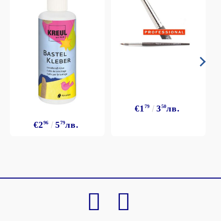
€1
79
3
50
лв.
€2
96
5
79
лв.