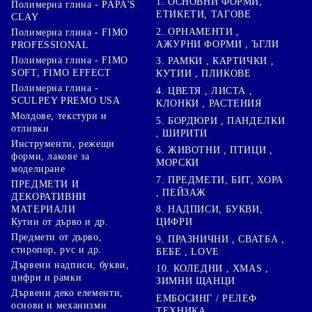
1. ОСНОВНИ ФОРМИ,
Полимерна глина - PAPA'S
ЕТИКЕТИ, ТАГОВЕ
CLAY
2. ОРНАМЕНТИ ,
Полимерна глина - FIMO
АЖУРНИ ФОРМИ , ЪГЛИ
PROFESSIONAL
Полимерна глина - FIMO
3. РАМКИ , КАРТИЧКИ ,
SOFT, FIMO EFFECT
КУТИИ , ПЛИКОВЕ
Полимерна глина -
4. ЦВЕТЯ , ЛИСТА ,
SCULPEY PREMO USA
КЛОНКИ , РАСТЕНИЯ
Молдове, текстури и
5. БОРДЮРИ , ПАНДЕЛКИ
отливки
, ШИРИТИ
Инструменти, режещи
6. ЖИВОТНИ , ПТИЦИ ,
форми, лакове за
МОРСКИ
моделиране
7. ПРЕДМЕТИ, БИТ, ХОРА
ПРЕДМЕТИ И
, ПЕЙЗАЖ
ДЕКОРАТИВНИ
8. НАДПИСИ, БУКВИ,
МАТЕРИАЛИ
ЦИФРИ
Кутии от дърво и др.
Предмети от дърво,
9. ПРАЗНИЧНИ , СВАТБА ,
стиропор, pvc и др.
БЕБЕ , LOVE
Дървени надписи, букви,
10. КОЛЕДНИ , XMAS ,
цифри и рамки
ЗИМНИ ЩАНЦИ
Дървени деко елементи,
ЕМБОСИНГ / РЕЛЕФ
основи и механизми
ТЕХНИКА