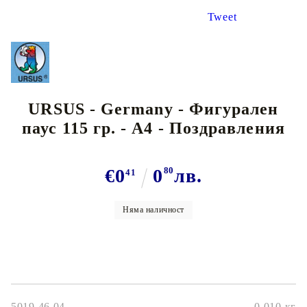
Tweet
URSUS - Germany - Фигурален
паус 115 гр. - А4 - Поздравления
€0
0
80
лв.
41
Няма наличност
5019 46 04
0.010
кг