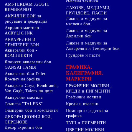
смесена техника
AMSTERDAM ,GOGH,
ЛАКОВЕ, МЕДИУМИ,
REMBRANDT
ГРУНДОВЕ, ПАСТИ
АКРИЛНИ БОИ за
Лакове и медиуми за
рисуване и декорация
маслени бои
Акрилно мастило -
Лакове и медиуми за
ACRYLIC INK
Акрилни бои
АКВАРЕЛНИ И
Лакове и медиуми за
ТЕМПЕРНИ БОИ
Акварелни и Темперни бои
Акварелни бои -
Грундове и пасти
КОМПЛЕКТИ
Японски акварелни бои
ГРАФИКА,
GANSAI TAMBI
КАЛИГРАФИЯ,
Акварелни бои Daler
МАРКЕРИ
Rowney на бройка
Акварели Goya, Rembrandt,
ГРАФИЧНИ МОЛИВИ ,
Van Gogh, Talens по цвят
КРЕДИ и ПИГМЕНТИ
Графични моливи
Акварелни мастила
Креди и въглени
Темпера "TALENS"
Темперни бои и комплекти
Помощни средства за
графика
ДЕКОРАЦИОННИ БОИ,
СПРЕЙОВЕ
ТУШ и ПИГМЕНТИ
Декор акрилни бои
ЦВЕТНИ МОЛИВИ