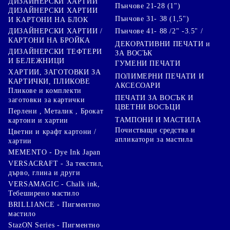
ДИЗАЙНЕРСКИ ХАРТИИ
Пънчове 21-28 (1")
ДИЗАЙНЕРСКИ ХАРТИИ
Пънчове 31- 38 (1,5")
И КАРТОНИ НА БЛОК
Пънчове 41- 88 /2" -3.5" /
ДИЗАЙНЕРСКИ ХАРТИИ /
КАРТОНИ НА БРОЙКА
ДЕКОРАТИВНИ ПЕЧАТИ и
ДИЗАЙНЕРСКИ ТЕФТЕРИ
ЗА ВОСЪК
И БЕЛЕЖНИЦИ
ГУМЕНИ ПЕЧАТИ
ХАРТИИ, ЗАГОТОВКИ ЗА
ПОЛИМЕРНИ ПЕЧАТИ И
КАРТИЧКИ, ПЛИКОВЕ
АКСЕСОАРИ
Пликове и комплекти
ПЕЧАТИ ЗА ВОСЪК И
заготовки за картички
ЦВЕТНИ ВОСЪЦИ
Перлени , Металик , Брокат
ТАМПОНИ И МАСТИЛА
картони и хартии
Почистващи средства и
Цветни и крафт картони /
апликатори за мастила
хартии
MEMENTO - Dye Ink Japan
VERSACRAFT - За текстил,
дърво, глина и други
VERSAMAGIC - Chalk ink,
Тебеширено мастило
BRILLIANCE - Пигментно
мастило
StazON Series - Пигментно