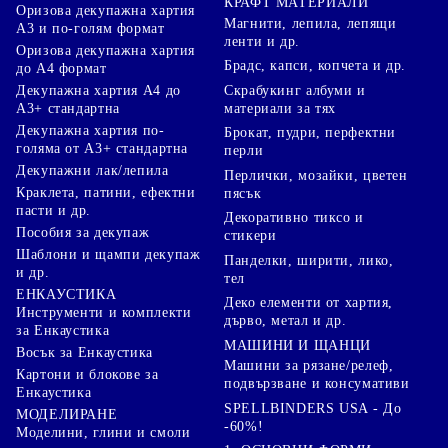
КРАФТ МАТЕРИАЛИ
Оризова декупажна хартия
Магнити, лепила, лепящи
А3 и по-голям формат
ленти и др.
Оризова декупажна хартия
Брадс, капси, копчета и др.
до А4 формат
Скрабукинг албуми и
Декупажна хартия А4 до
материали за тях
А3+ стандартна
Декупажна хартия по-
Брокат, пудри, перфектни
голяма от А3+ стандартна
перли
Декупажни лак/лепила
Перлички, мозайки, цветен
Краклета, патини, ефектни
пясък
пасти и др.
Декоративно тиксо и
Пособия за декупаж
стикери
Шаблони и щампи декупаж
Панделки, ширити, лико,
и др.
тел
ЕНКАУСТИКА
Деко елементи от хартия,
Инструменти и комплекти
дърво, метал и др.
за Енкаустика
МАШИНИ И ЩАНЦИ
Восък за Енкаустика
Машини за рязане/релеф,
Картони и блокове за
подвързване и консумативи
Енкаустика
SPELLBINDERS USA - До
МОДЕЛИРАНЕ
-60%!
Моделини, глини и смоли