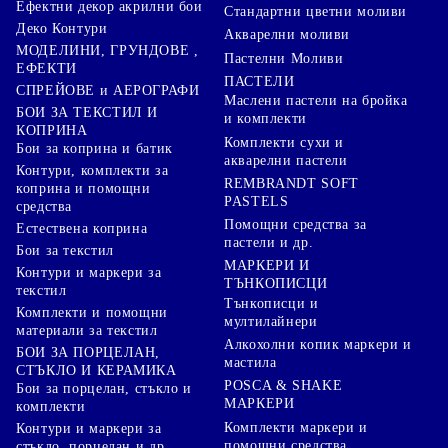
Ефектни декор акрилни бои
Стандартни цветни моливи
Деко Контури
Акварелни моливи
МОДЕЛИНИ, ГРУНДОВЕ ,
Пастелни Моливи
ЕФЕКТИ
ПАСТЕЛИ
СПРЕЙОВЕ и АЕРОГРАФИ
Маслени пастели на бройка
БОИ ЗА ТЕКСТИЛ И
и комплекти
КОПРИНА
Комплекти сухи и
Бои за коприна и батик
акварелни пастели
Контури, комплекти за
REMBRANDT SOFT
коприна и помощни
PASTELS
средства
Помощни средства за
Естествена коприна
пастели и др.
Бои за текстил
МАРКЕРИ И
Контури и маркери за
ТЪНКОПИСЦИ
текстил
Тънкописци и
Комплекти и помощни
мултилайнери
материали за текстил
Алкохолни копик маркери и
БОИ ЗА ПОРЦЕЛАН,
мастила
СТЪКЛО И КЕРАМИКА
POSCA & SHAKE
Бои за порцелан, стъкло и
МАРКЕРИ
комплекти
Комплекти маркери и
Контури и маркери за
помощни средства
стъкло, порцелан и др.