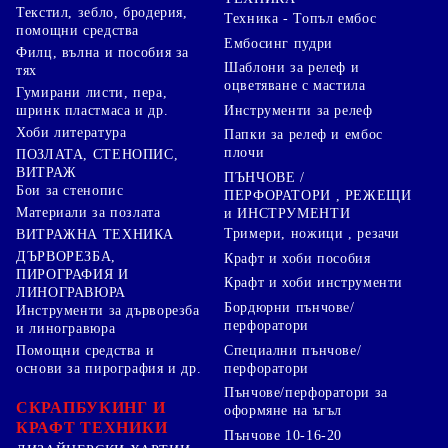
Текстил, зебло, бродерия,
Техника - Топъл ембос
помощни средства
Ембосинг пудри
Филц, вълна и пособия за
Шаблони за релеф и
тях
оцветяване с мастила
Гумирани листи, пера,
Инструменти за релеф
шринк пластмаса и др.
Хоби литература
Папки за релеф и ембос
плочи
ПОЗЛАТА, СТЕНОПИС,
ВИТРАЖ
ПЪНЧОВЕ /
Бои за стенопис
ПЕРФОРАТОРИ , РЕЖЕЩИ
Материали за позлата
и ИНСТРУМЕНТИ
Тримери, ножици , резачи
ВИТРАЖНА ТЕХНИКА
ДЪРВОРЕЗБА,
Крафт и хоби пособия
ПИРОГРАФИЯ И
Крафт и хоби инструменти
ЛИНОГРАВЮРА
Бордюрни пънчове/
Инструменти за дърворезба
перфоратори
и линогравюра
Специални пънчове/
Помощни средства и
перфоратори
основи за пирография и др.
Пънчове/перфоратори за
СКРАПБУКИНГ И
оформяне на ъгъл
КРАФТ ТЕХНИКИ
Пънчове 10-16-20