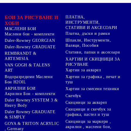
БОИ ЗА РИСУВАНЕ И
ПЛАТНА,
ИНСТРУМЕНТИ,
ХОБИ
СТАТИВИ И АКСЕСОАРИ
МАСЛЕНИ БОИ
Платна, дъски и рамки
Маслени бои - комплекти
Шпакли, Инструменти,
Daler-Rowney GEORGIAN
Валяци, Пособия
Daler-Rowney GRADUATE
Стативи, папки и аксесоари
REMBRANDT &
ARTEMISIA
ХАРТИИ И СКИЦНИЦИ ЗА
РИСУВАНЕ
VAN GOGH & TALENS
Хартии за акварел
ART
Хартии за графика , печат и
Водоразредими Маслени
туш
Бои H2OIL
АКРИЛНИ БОИ
Хартии за смесени техники
Акрилни Бои - комплекти
Скечбук
Daler Rowney SYSTEM 3 &
Скицници за акварел
Heavy Body
Скицници и скечбук за
Daler Rowney GRADUATE
графика, пастел и туш
& SIMPLY
Скицници за маркери ,
GOYA & TRITON АCRYLIC
акрилни , маслени бои,
, Germany