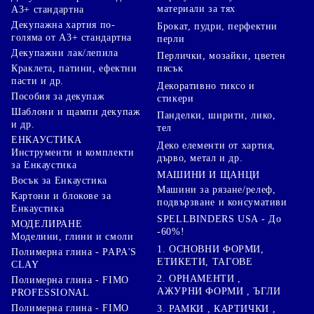
материали за тях
А3+ стандартна
Декупажна хартия по-
Брокат, пудри, перфектни
голяма от А3+ стандартна
перли
Декупажни лак/лепила
Перлички, мозайки, цветен
Краклета, патини, ефектни
пясък
пасти и др.
Декоративно тиксо и
Пособия за декупаж
стикери
Шаблони и щампи декупаж
Панделки, ширити, лико,
и др.
тел
ЕНКАУСТИКА
Деко елементи от хартия,
Инструменти и комплекти
дърво, метал и др.
за Енкаустика
МАШИНИ И ЩАНЦИ
Восък за Енкаустика
Машини за рязане/релеф,
Картони и блокове за
подвързване и консумативи
Енкаустика
SPELLBINDERS USA - До
МОДЕЛИРАНЕ
-60%!
Моделини, глини и смоли
1. ОСНОВНИ ФОРМИ,
Полимерна глина - PAPA'S
ЕТИКЕТИ, ТАГОВЕ
CLAY
2. ОРНАМЕНТИ ,
Полимерна глина - FIMO
АЖУРНИ ФОРМИ , ЪГЛИ
PROFESSIONAL
Полимерна глина - FIMO
3. РАМКИ , КАРТИЧКИ ,