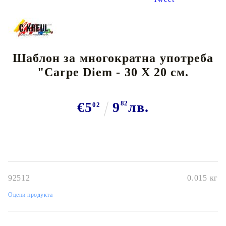
Шаблон за многократна употреба
"Carpe Diem - 30 Х 20 см.
€5
9
82
лв.
02
92512
0.015
кг
Оцени продукта