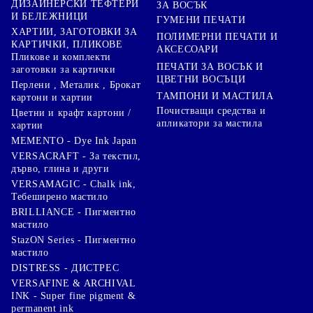
ДИЗАЙНЕРСКИ ТЕФТЕРИ
ЗА ВОСЪК
И БЕЛЕЖНИЦИ
ГУМЕНИ ПЕЧАТИ
ХАРТИИ, ЗАГОТОВКИ ЗА
ПОЛИМЕРНИ ПЕЧАТИ И
КАРТИЧКИ, ПЛИКОВЕ
АКСЕСОАРИ
Пликове и комплекти
ПЕЧАТИ ЗА ВОСЪК И
заготовки за картички
ЦВЕТНИ ВОСЪЦИ
Перлени , Металик , Брокат
ТАМПОНИ И МАСТИЛА
картони и хартии
Почистващи средства и
Цветни и крафт картони /
апликатори за мастила
хартии
MEMENTO - Dye Ink Japan
VERSACRAFT - За текстил,
дърво, глина и други
VERSAMAGIC - Chalk ink,
Тебеширено мастило
BRILLIANCE - Пигментно
мастило
StazON Series - Пигментно
мастило
DISTRESS - ДИСТРЕС
VERSAFINE & ARCHIVAL
INK - Super fine pigment &
permanent ink