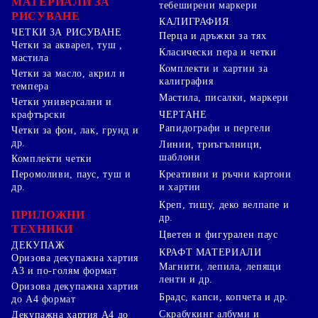
МАТЕРИАЛИ ЗА
тебеширени маркери
РИСУВАНЕ
КАЛИГРАФИЯ
ЧЕТКИ ЗА РИСУВАНЕ
Перца и дръжки за тях
Четки за акварел, туш ,
Класически пера и четки
мастила
Комплекти и хартии за
Четки за масло, акрил и
калиграфия
темпера
Мастила, писалки, маркери
Четки универсални и
ЧЕРТАНЕ
крафтърски
Рапидографи и пергели
Четки за фон, лак, грунд и
др.
Линии, триъгълници,
шаблони
Комплекти четки
Перомоливи, паус, туш и
Креативни и ръчни картони
др.
и хартии
Креп, тишу, деко велпапе и
ПРИЛОЖНИ
др.
ТЕХНИКИ
Цветен и фигурален паус
ДЕКУПАЖ
КРАФТ МАТЕРИАЛИ
Оризова декупажна хартия
Магнити, лепила, лепящи
А3 и по-голям формат
ленти и др.
Оризова декупажна хартия
Брадс, капси, копчета и др.
до А4 формат
Скрабукинг албуми и
Декупажна хартия А4 до