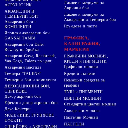
Лакове и медиуми за
ACRYLIC INK
Акрилни бои
АКВАРЕЛНИ И
Лакове и медиуми за
ТЕМПЕРНИ БОИ
Акварелни и Темперни бои
Акварелни бои -
Грундове и пасти
КОМПЛЕКТИ
Японски акварелни бои
ГРАФИКА,
GANSAI TAMBI
КАЛИГРАФИЯ,
Акварелни бои Daler
МАРКЕРИ
Rowney на бройка
Акварели Goya, Rembrandt,
ГРАФИЧНИ МОЛИВИ ,
Van Gogh, Talens по цвят
КРЕДИ и ПИГМЕНТИ
Графични моливи
Акварелни мастила
Креди и въглени
Темпера "TALENS"
Темперни бои и комплекти
Помощни средства за
графика
ДЕКОРАЦИОННИ БОИ,
СПРЕЙОВЕ
ТУШ и ПИГМЕНТИ
Декор акрилни бои
ЦВЕТНИ МОЛИВИ
Ефектни декор акрилни бои
Стандартни цветни моливи
Деко Контури
Акварелни моливи
МОДЕЛИНИ, ГРУНДОВЕ ,
Пастелни Моливи
ЕФЕКТИ
ПАСТЕЛИ
СПРЕЙОВЕ и АЕРОГРАФИ