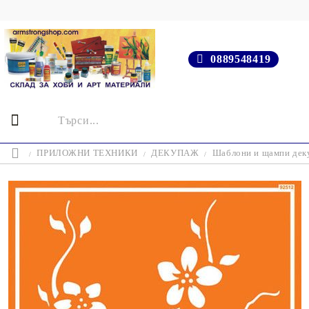
0889548419
ПРИЛОЖНИ ТЕХНИКИ
ДЕКУПАЖ
Шаблони и щампи деку