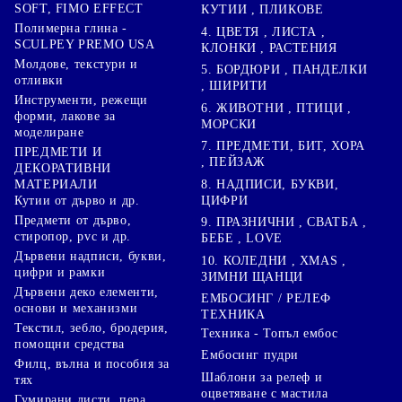
SOFT, FIMO EFFECT
КУТИИ , ПЛИКОВЕ
Полимерна глина -
4. ЦВЕТЯ , ЛИСТА ,
SCULPEY PREMO USA
КЛОНКИ , РАСТЕНИЯ
Молдове, текстури и
5. БОРДЮРИ , ПАНДЕЛКИ
отливки
, ШИРИТИ
Инструменти, режещи
6. ЖИВОТНИ , ПТИЦИ ,
форми, лакове за
МОРСКИ
моделиране
7. ПРЕДМЕТИ, БИТ, ХОРА
ПРЕДМЕТИ И
, ПЕЙЗАЖ
ДЕКОРАТИВНИ
8. НАДПИСИ, БУКВИ,
МАТЕРИАЛИ
ЦИФРИ
Кутии от дърво и др.
Предмети от дърво,
9. ПРАЗНИЧНИ , СВАТБА ,
стиропор, pvc и др.
БЕБЕ , LOVE
Дървени надписи, букви,
10. КОЛЕДНИ , XMAS ,
цифри и рамки
ЗИМНИ ЩАНЦИ
Дървени деко елементи,
ЕМБОСИНГ / РЕЛЕФ
основи и механизми
ТЕХНИКА
Текстил, зебло, бродерия,
Техника - Топъл ембос
помощни средства
Ембосинг пудри
Филц, вълна и пособия за
Шаблони за релеф и
тях
оцветяване с мастила
Гумирани листи, пера,