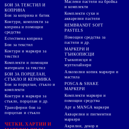
Маслени пастели на бройка
БОИ ЗА ТЕКСТИЛ И
и комплекти
КОПРИНА
Комплекти сухи и
Бои за коприна и батик
акварелни пастели
Контури, комплекти за
REMBRANDT SOFT
коприна и помощни
PASTELS
средства
Помощни средства за
Естествена коприна
пастели и др.
Бои за текстил
МАРКЕРИ И
Контури и маркери за
ТЪНКОПИСЦИ
текстил
Тънкописци и
Комплекти и помощни
мултилайнери
материали за текстил
Алкохолни копик маркери и
БОИ ЗА ПОРЦЕЛАН,
мастила
СТЪКЛО И КЕРАМИКА
POSCA & SHAKE
Бои за порцелан, стъкло и
МАРКЕРИ
комплекти
Комплекти маркери и
Контури и маркери за
помощни средства
стъкло, порцелан и др.
Арт и MANGA маркери
Трансферни бои за
порцелан и стъкло
Акварелни и пигментни
маркери
ЧЕТКИ, ХАРТИИ И
Акрилни, декор и