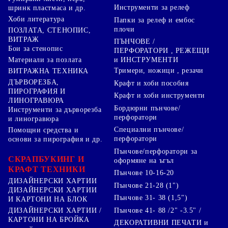
Инструменти за релеф
шринк пластмаса и др.
Хоби литература
Папки за релеф и ембос
плочи
ПОЗЛАТА, СТЕНОПИС,
ВИТРАЖ
ПЪНЧОВЕ /
Бои за стенопис
ПЕРФОРАТОРИ , РЕЖЕЩИ
Материали за позлата
и ИНСТРУМЕНТИ
Тримери, ножици , резачи
ВИТРАЖНА ТЕХНИКА
ДЪРВОРЕЗБА,
Крафт и хоби пособия
ПИРОГРАФИЯ И
Крафт и хоби инструменти
ЛИНОГРАВЮРА
Бордюрни пънчове/
Инструменти за дърворезба
перфоратори
и линогравюра
Специални пънчове/
Помощни средства и
перфоратори
основи за пирография и др.
Пънчове/перфоратори за
СКРАПБУКИНГ И
оформяне на ъгъл
КРАФТ ТЕХНИКИ
Пънчове 10-16-20
ДИЗАЙНЕРСКИ ХАРТИИ
Пънчове 21-28 (1")
ДИЗАЙНЕРСКИ ХАРТИИ
Пънчове 31- 38 (1,5")
И КАРТОНИ НА БЛОК
Пънчове 41- 88 /2" -3.5" /
ДИЗАЙНЕРСКИ ХАРТИИ /
КАРТОНИ НА БРОЙКА
ДЕКОРАТИВНИ ПЕЧАТИ и