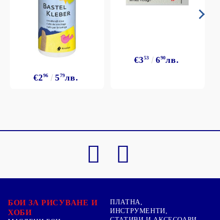
€3
53
6
90
лв.
€2
96
5
79
лв.
БОИ ЗА РИСУВАНЕ И
ПЛАТНА,
ИНСТРУМЕНТИ,
ХОБИ
СТАТИВИ И АКСЕСОАРИ