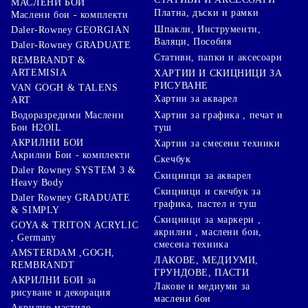
МАСЛЕНИ БОИ
Платна, дъски и рамки
Маслени бои - комплекти
Шпакли, Инструменти,
Daler-Rowney GEORGIAN
Валяци, Пособия
Daler-Rowney GRADUATE
Стативи, папки и аксесоари
REMBRANDT &
ARTEMISIA
ХАРТИИ И СКИЦНИЦИ ЗА
РИСУВАНЕ
VAN GOGH & TALENS
Хартии за акварел
ART
Хартии за графика , печат и
Водоразредими Маслени
туш
Бои H2OIL
АКРИЛНИ БОИ
Хартии за смесени техники
Акрилни Бои - комплекти
Скечбук
Daler Rowney SYSTEM 3 &
Скицници за акварел
Heavy Body
Скицници и скечбук за
Daler Rowney GRADUATE
графика, пастел и туш
& SIMPLY
Скицници за маркери ,
GOYA & TRITON АCRYLIC
акрилни , маслени бои,
, Germany
смесена техника
AMSTERDAM ,GOGH,
ЛАКОВЕ, МЕДИУМИ,
REMBRANDT
ГРУНДОВЕ, ПАСТИ
АКРИЛНИ БОИ за
Лакове и медиуми за
рисуване и декорация
маслени бои
Акрилно мастило -