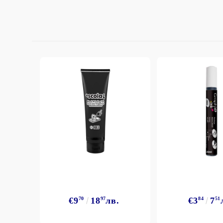
StazON Series - Пигментно мастило
DISTRESS - ДИСТРЕС
VERSAFINE & ARCHIVAL INK -
Super fine pigment & permanent ink
ALADIN IZINK Series - Pigment & Dye
French ink
Пигментни Мастила
ЕКСКЛУЗИВНИ, АЛКОХОЛНИ и
СПРЕЙ
€9
70
18
97
лв.
€3
84
7
51