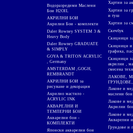
Хартии за а
Водоразредими Маслени
Хартии за гр
Бои H2OIL
и туш
АКРИЛНИ БОИ
Хартии за с
Акрилни Бои - комплекти
Скечбук
Daler Rowney SYSTEM 3 &
Heavy Body
Скицници за
Daler Rowney GRADUATE
Скицници и 
& SIMPLY
графика, па
GOYA & TRITON АCRYLIC
Скицници за
, Germany
акрилни , м
AMSTERDAM ,GOGH,
смесена тех
REMBRANDT
ЛАКОВЕ, 
АКРИЛНИ БОИ за
ГРУНДОВЕ,
рисуване и декорация
Лакове и ме
Акрилно мастило -
маслени бои
ACRYLIC INK
Лакове и ме
АКВАРЕЛНИ И
Акрилни бо
ТЕМПЕРНИ БОИ
Лакове и ме
Акварелни бои -
Акварелни и
КОМПЛЕКТИ
Грундове и 
Японски акварелни бои