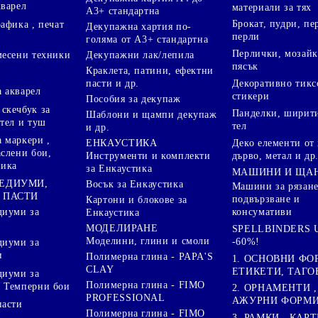
кварел
материали за тях
А3+ стандартна
Брокат, пудри, п
афика , печат
Декупажна хартия по-
перли
голяма от А3+ стандартна
Перлички, мозайк
Декупажни лак/лепила
месени техники
пясък
Краклета, патини, ефектни
пасти и др.
Декоративно тикс
 акварел
стикери
Пособия за декупаж
скечбук за
Панделки, ширити
Шаблони и щампи декупаж
стел и туш
тел
и др.
 маркери ,
Деко елементи от 
ЕНКАУСТИКА
аслени бои,
дърво, метал и др
Инструменти и комплекти
ника
за Енкаустика
МАШИНИ И ЩА
МЕДИУМИ,
Восък за Енкаустика
Машини за рязане
 ПАСТИ
подвързване и
Картони и блокове за
диуми за
консумативи
Енкаустика
МОДЕЛИРАНЕ
SPELLBINDERS U
Моделини, глини и смоли
-60%!
диуми за
и
Полимерна глина - PAPA'S
1. ОСНОВНИ ФО
CLAY
ЕТИКЕТИ, ТАГО
диуми за
Полимерна глина - FIMO
 Темперни бои
2. ОРНАМЕНТИ ,
PROFESSIONAL
АЖУРНИ ФОРМИ 
пасти
Полимерна глина - FIMO
3. РАМКИ , КАРТ