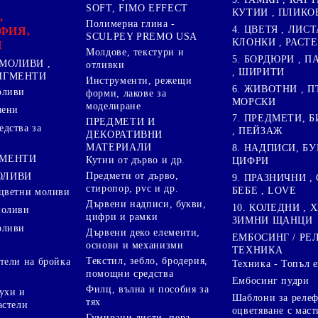
SOFT, FIMO EFFECT
КУТИИ , ПЛИКО
,
Полимерна глина -
4. ЦВЕТЯ , ЛИСТ
ФИЯ,
SCULPEY PREMO USA
КЛОНКИ , РАСТ
И
Молдове, текстури и
5. БОРДЮРИ , 
МОЛИВИ ,
отливки
, ШИРИТИ
ПИГМЕНТИ
Инструменти, режещи
6. ЖИВОТНИ , П
оливи
форми, лакове за
МОРСКИ
моделиране
лени
7. ПРЕДМЕТИ, Б
ПРЕДМЕТИ И
дства за
, ПЕЙЗАЖ
ДЕКОРАТИВНИ
МАТЕРИАЛИ
8. НАДПИСИ, БУ
ГМЕНТИ
Кутии от дърво и др.
ЦИФРИ
Предмети от дърво,
ОЛИВИ
9. ПРАЗНИЧНИ , 
стиропор, pvc и др.
БЕБЕ , LOVE
цветни моливи
Дървени надписи, букви,
10. КОЛЕДНИ , X
моливи
цифри и рамки
ЗИМНИ ЩАНЦИ
оливи
Дървени деко елементи,
ЕМБОСИНГ / РЕ
основи и механизми
ТЕХНИКА
Текстил, зебло, бродерия,
тели на бройка
Техника - Топъл 
помощни средства
Ембосинг пудри
Филц, вълна и пособия за
ухи и
Шаблони за релеф
тях
астели
оцветяване с маст
Гумирани листи, пера,