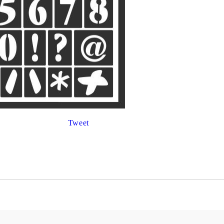
К
К
ИВНИ И ПЕЧАТИ ЗА
ХАРТИИ, ЗАГОТОВКИ ЗА
КАРТИЧКИ, ПЛИКОВЕ
 ПЕЧАТИ
Пликове и комплекти загото
Tweet
картички
РНИ ПЕЧАТИ И
АРИ
Перлени , Металик , Брокат 
хартии
ЗА ВОСЪК И ЦВЕТНИ
Цветни и крафт картони / х
Креативни и ръчни картони 
Креп, тишу, деко велпапе и д
Цветен и фигурален паус