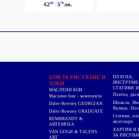
€2
96
5
79
лв.
БОИ ЗА РИСУВАНЕ И
ПЛАТНА,
ИНСТРУМЕ
ХОБИ
СТАТИВИ И
МАСЛЕНИ БОИ
Платна, дъс
Маслени бои - комплекти
Шпакли, Ин
Daler-Rowney GEORGIAN
Валяци, Пос
Daler-Rowney GRADUATE
Стативи, па
REMBRANDT &
аксесоари
ARTEMISIA
ХАРТИИ И
VAN GOGH & TALENS
ЗА РИСУВА
ART