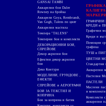
GANSAI TAMBI
ГРАФИКА
Акварелни бои Daler
КАЛИГРА
Rowney на бройка
МАРКЕР
Акварели Goya, Rembrandt,
ГРАФИЧНИ 
Van Gogh, Talens по цвят
КРЕДИ и 
Акварелни мастила
Графични м
Темпера "TALENS"
Креди и въг
Темперни бои и комплекти
Помощни сре
ДЕКОРАЦИОННИ БОИ,
графика
СПРЕЙОВЕ
ТУШ и ПИ
Декор акрилни бои
ЦВЕТНИ М
Ефектни декор акрилни
бои
Стандартни 
Деко Контури
Акварелни 
МОДЕЛИНИ, ГРУНДОВЕ ,
Пастелни М
ЕФЕКТИ
ПАСТЕЛИ
СПРЕЙОВЕ и АЕРОГРАФИ
Маслени пас
БОИ ЗА ТЕКСТИЛ И
и комплекти
КОПРИНА
Комплекти с
Бои за коприна и батик
акварелни п
Контури, комплекти за