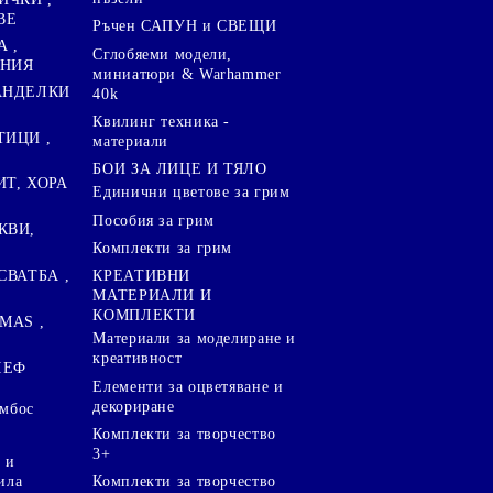
ВЕ
Ръчен САПУН и СВЕЩИ
А ,
Сглобяеми модели,
ЕНИЯ
миниатюри & Warhammer
ПАНДЕЛКИ
40k
Квилинг техника -
ТИЦИ ,
материали
БОИ ЗА ЛИЦЕ И ТЯЛО
ИТ, ХОРА
Единични цветове за грим
Пособия за грим
КВИ,
Комплекти за грим
СВАТБА ,
КРЕАТИВНИ
МАТЕРИАЛИ И
КОМПЛЕКТИ
MAS ,
Mатериали за моделиране и
креативност
ЛЕФ
Елементи за оцветяване и
декориране
ембос
Комплекти за творчество
3+
 и
ила
Комплекти за творчество