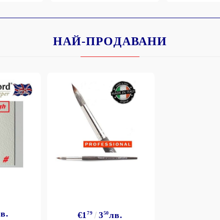
НАЙ-ПРОДАВАНИ
Моят профил
Вход
Регистрация
BGN
EUR
BG
EN
в.
€1
79
3
50
лв.