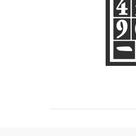
Филц, вълна и пособия за тях
Гумирани листи, пера, шринк пластмаса и др.
Хоби литература
ТАМПОНИ И МАСТИЛА
ДЕКОРАТ
ВОСЪК
Почистващи средства и апликатори за
ГУМЕНИ
мастила
ПОЛИМЕ
MEMENTO - Dye Ink Japan
АКСЕСО
VERSACRAFT - За текстил, дърво,
ПЕЧАТИ 
глина и други
ВОСЪЦИ
VERSAMAGIC - Chalk ink,
Тебеширено мастило
BRILLIANCE - Пигментно мастило