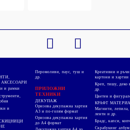
Перомоливи, паус, туш и
Креативни и ръчн
НТИ,
др.
картони и хартии
 АКСЕСОАРИ
Креп, тишу, деко 
ПРИЛОЖНИ
ки и рамки
др.
ТЕХНИКИ
струменти,
Цветен и фигурал
ДЕКУПАЖ
обия
КРАФТ МАТЕРИ
Оризова декупажна хартия
пки и
Магнити, лепила,
А3 и по-голям формат
ленти и др.
Оризова декупажна хартия
Брадс, капси, коп
 СКИЦНИЦИ
до А4 формат
НЕ
Скрабукинг албум
Декупажна хартия А4 до