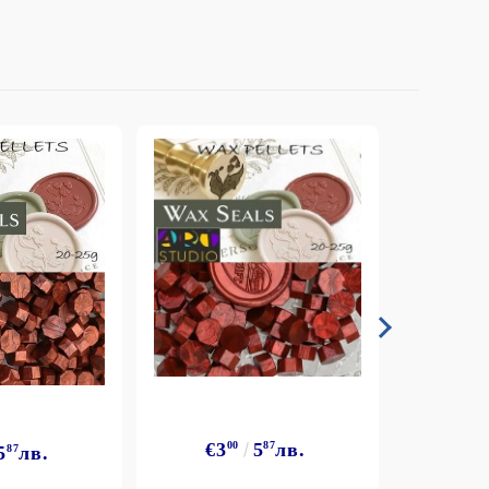
€3
€3
00
5
87
лв.
5
87
лв.