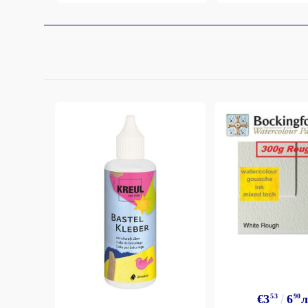
€3
53
6
90
л