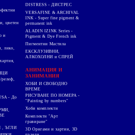
DISTRESS - ДИСТРЕС
ерфектни
VERSAFINE & ARCHIVAL
INK - Super fine pigment &
и, цветен
permanent ink
ALADIN IZINK Series -
о и
Pigment & Dye French ink
Пигментни Мастила
, лико,
ЕКСКЛУЗИВНИ,
АЛКОХОЛНИ и СПРЕЙ
хартия,
.
АНИМАЦИЯ И
НЦИ
ЗАНИМАНИЯ
/релеф,
ХОБИ И СВОБОДНО
ВРЕМЕ
РИСУВАНЕ ПО НОМЕРА -
SA - До
"Painting by numbers"
Хоби комплекти
РМИ,
ВЕ
Комплекти "Арт
гравиране"
, ЪГЛИ
3D Оригами и хартии, 3D
пъзели
ИЧКИ ,