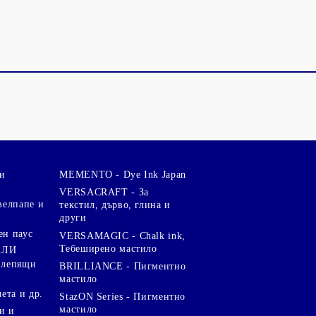
и
MEMENTO - Dye Ink Japan
VERSACRAFT - За
велпапе и
текстил, дърво, глина и
други
ен паус
VERSAMAGIC - Chalk ink,
Тебеширено мастило
АЛИ
 лепящи
BRILLIANCE - Пигментно
мастило
чета и др.
StazON Series - Пигментно
мастило
и и