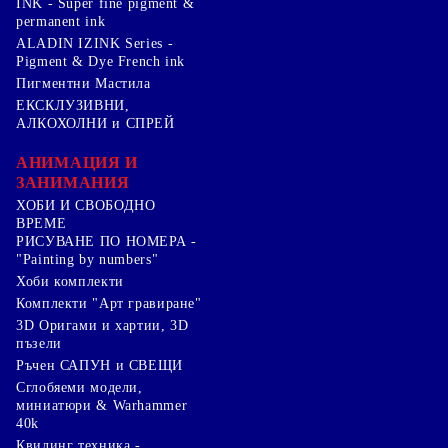
INK - Super fine pigment &
permanent ink
ALADIN IZINK Series -
Pigment & Dye French ink
Пигментни Мастила
ЕКСКЛУЗИВНИ,
АЛКОХОЛНИ и СПРЕЙ
АНИМАЦИЯ И
ЗАНИМАНИЯ
ХОБИ И СВОБОДНО
ВРЕМЕ
РИСУВАНЕ ПО НОМЕРА -
"Painting by numbers"
Хоби комплекти
Комплекти "Арт гравиране"
3D Оригами и хартии, 3D
пъзели
Ръчен САПУН и СВЕЩИ
Сглобяеми модели,
миниатюри & Warhammer
40k
Квилинг техника -