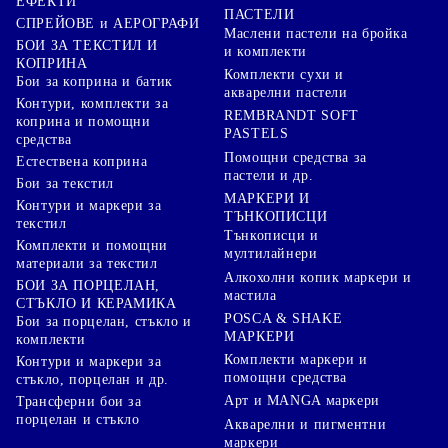
ЕФЕКТИ
ПАСТЕЛИ
СПРЕЙОВЕ и АЕРОГРАФИ
Маслени пастели на бройка
БОИ ЗА ТЕКСТИЛ И
и комплекти
КОПРИНА
Комплекти сухи и
Бои за коприна и батик
акварелни пастели
Контури, комплекти за
REMBRANDT SOFT
коприна и помощни
PASTELS
средства
Помощни средства за
Естествена коприна
пастели и др.
Бои за текстил
МАРКЕРИ И
Контури и маркери за
ТЪНКОПИСЦИ
текстил
Тънкописци и
Комплекти и помощни
мултилайнери
материали за текстил
Алкохолни копик маркери и
БОИ ЗА ПОРЦЕЛАН,
мастила
СТЪКЛО И КЕРАМИКА
POSCA & SHAKE
Бои за порцелан, стъкло и
МАРКЕРИ
комплекти
Комплекти маркери и
Контури и маркери за
помощни средства
стъкло, порцелан и др.
Арт и MANGA маркери
Трансферни бои за
порцелан и стъкло
Акварелни и пигментни
маркери