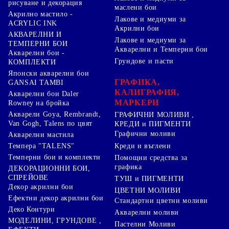
рисуване и декорация
маслени бои
Акрилно мастило -
Лакове и медиуми за
ACRYLIC INK
Акрилни бои
АКВАРЕЛНИ И
Лакове и медиуми за
ТЕМПЕРНИ БОИ
Акварелни и Темперни бои
Акварелни бои -
Грундове и пасти
КОМПЛЕКТИ
Японски акварелни бои
ГРАФИКА,
GANSAI TAMBI
КАЛИГРАФИЯ,
Акварелни бои Daler
МАРКЕРИ
Rowney на бройка
Акварели Goya, Rembrandt,
ГРАФИЧНИ МОЛИВИ ,
Van Gogh, Talens по цвят
КРЕДИ и ПИГМЕНТИ
Графични моливи
Акварелни мастила
Креди и въглени
Темпера "TALENS"
Темперни бои и комплекти
Помощни средства за
графика
ДЕКОРАЦИОННИ БОИ,
СПРЕЙОВЕ
ТУШ и ПИГМЕНТИ
Декор акрилни бои
ЦВЕТНИ МОЛИВИ
Ефектни декор акрилни бои
Стандартни цветни моливи
Деко Контури
Акварелни моливи
МОДЕЛИНИ, ГРУНДОВЕ ,
Пастелни Моливи