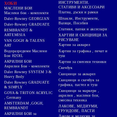
ИНСТРУМЕНТИ,
ХОБИ
СТАТИВИ И АКСЕСОАРИ
МАСЛЕНИ БОИ
Платна, дъски и рамки
Маслени бои - комплекти
Шпакли, Инструменти,
Daler-Rowney GEORGIAN
Валяци, Пособия
Daler-Rowney GRADUATE
Стативи, папки и аксесоари
REMBRANDT &
ARTEMISIA
ХАРТИИ И СКИЦНИЦИ ЗА
РИСУВАНЕ
VAN GOGH & TALENS
Хартии за акварел
ART
Хартии за графика , печат и
Водоразредими Маслени
туш
Бои H2OIL
АКРИЛНИ БОИ
Хартии за смесени техники
Акрилни Бои - комплекти
Скечбук
Daler Rowney SYSTEM 3 &
Скицници за акварел
Heavy Body
Скицници и скечбук за
Daler Rowney GRADUATE
графика, пастел и туш
& SIMPLY
Скицници за маркери ,
GOYA & TRITON АCRYLIC
акрилни , маслени бои,
, Germany
смесена техника
AMSTERDAM ,GOGH,
ЛАКОВЕ, МЕДИУМИ,
REMBRANDT
ГРУНДОВЕ, ПАСТИ
АКРИЛНИ БОИ за
Лакове и медиуми за