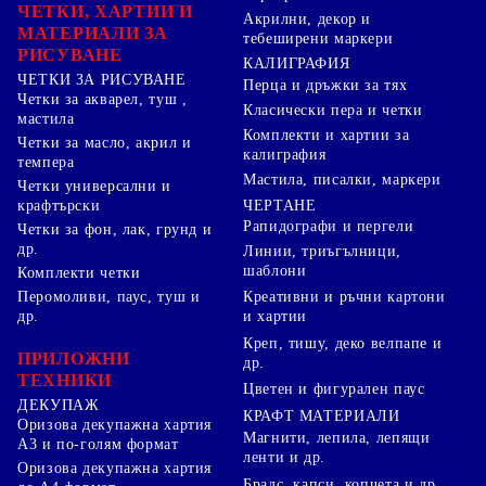
ЧЕТКИ, ХАРТИИ И
Акрилни, декор и
МАТЕРИАЛИ ЗА
тебеширени маркери
РИСУВАНЕ
КАЛИГРАФИЯ
ЧЕТКИ ЗА РИСУВАНЕ
Перца и дръжки за тях
Четки за акварел, туш ,
Класически пера и четки
мастила
Комплекти и хартии за
Четки за масло, акрил и
калиграфия
темпера
Мастила, писалки, маркери
Четки универсални и
ЧЕРТАНЕ
крафтърски
Рапидографи и пергели
Четки за фон, лак, грунд и
др.
Линии, триъгълници,
шаблони
Комплекти четки
Перомоливи, паус, туш и
Креативни и ръчни картони
др.
и хартии
Креп, тишу, деко велпапе и
ПРИЛОЖНИ
др.
ТЕХНИКИ
Цветен и фигурален паус
ДЕКУПАЖ
КРАФТ МАТЕРИАЛИ
Оризова декупажна хартия
Магнити, лепила, лепящи
А3 и по-голям формат
ленти и др.
Оризова декупажна хартия
Брадс, капси, копчета и др.