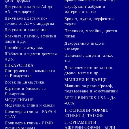
до А4 формат
Скрабукинг албуми и
Декупажна хартия А4 до
материали за тях
А3+ стандартна
Декупажна хартия по-
Брокат, пудри, перфектни
голяма от А3+ стандартна
перли
Декупажни лак/лепила
Перлички, мозайки, цветен
Краклета, патини, ефектни
пясък
пасти и др.
Декоративно тиксо и
Пособия за декупаж
стикери
Шаблони и щампи декупаж
Панделки, ширити, лико,
и др.
тел
ЕНКАУСТИКА
Деко елементи от хартия,
Инструменти и комплекти
дърво, метал и др.
за Енкаустика
МАШИНИ И ЩАНЦИ
Восък за Енкаустика
Машини за рязане/релеф,
Картони и блокове за
подвързване и консумативи
Енкаустика
SPELLBINDERS USA - До
МОДЕЛИРАНЕ
-60%!
Моделини, глини и смоли
1. ОСНОВНИ ФОРМИ,
Полимерна глина - PAPA'S
ЕТИКЕТИ, ТАГОВЕ
CLAY
2. ОРНАМЕНТИ ,
Полимерна глина - FIMO
АЖУРНИ ФОРМИ , ЪГЛИ
PROFESSIONAL