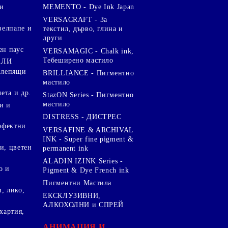
и
MEMENTO - Dye Ink Japan
VERSACRAFT - За
велпапе и
текстил, дърво, глина и
други
ен паус
VERSAMAGIC - Chalk ink,
Тебеширено мастило
АЛИ
 лепящи
BRILLIANCE - Пигментно
мастило
чета и др.
StazON Series - Пигментно
мастило
и и
DISTRESS - ДИСТРЕС
ерфектни
VERSAFINE & ARCHIVAL
INK - Super fine pigment &
и, цветен
permanent ink
ALADIN IZINK Series -
о и
Pigment & Dye French ink
Пигментни Мастила
, лико,
ЕКСКЛУЗИВНИ,
АЛКОХОЛНИ и СПРЕЙ
хартия,
.
АНИМАЦИЯ И