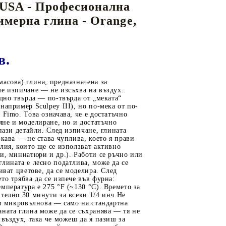
АШИНИ
понски акварелни бои GANSAI TAMBI
омплекти сухи и акварелни пастели
олимерна глина - PAPA'S CLAY
USA - Професионална
и консумативи
by numbers"
ци,
Лакове и медиуми за Акрилни бои
И
кварелни бои Daler Rowney на бройка
EMBRANDT SOFT PASTELS
олимерна глина - FIMO PROFESSIONAL
имерна глина - Orange,
екориране
SPELLBINDERS USA - До -60%!
Хоби комплекти
Лакове и медиуми за Акварелни и
кварели Goya, Rembrandt, Van Gogh, Talens по
омощни средства за пастели и др.
олимерна глина - FIMO SOFT, FIMO EFFECT
Темперни бои
1. ОСНОВНИ ФОРМИ, ЕТИКЕТИ,
Комплекти "Арт гравиране"
тори
вят
олимерна глина - SCULPEY PREMO USA
ТАГОВЕ
Грундове и пасти
3D Оригами и хартии, 3D пъзели
атори
в.
кварелни мастила
олдове, текстури и отливки
ЕРТАНЕ
2. ОРНАМЕНТИ , АЖУРНИ ФОРМИ ,
Ръчен САПУН и СВЕЩИ
ормяне на
емпера "TALENS"
нструменти, режещи форми, лакове за моделиране
ЪГЛИ
асова) глина, предназначена за
Сглобяеми модели, миниатюри &
емперни бои и комплекти
е изпичане — не изсъхва на въздух.
апидографи и пергели
3. РАМКИ , КАРТИЧКИ , КУТИИ ,
Warhammer 40k
едно твърда — по-твърда от „меката“
например Sculpey III), но по-мека от по-
ПЛИКОВЕ
инии, триъгълници, шаблони
Квилинг техника - материали
 Fimo. Това означава, че е достатъчно
ляне и моделиране, но и достатъчно
4. ЦВЕТЯ , ЛИСТА , КЛОНКИ ,
ОИ ЗА ТЕКСТИЛ И КОПРИНА
еромоливи, паус, туш и др.
ЕРВОРЕЗБА,ПИРОГРАФИЯ И ЛИНОГРАВЮРА
апази детайли. След изпичане, глината
РАСТЕНИЯ
вкава — не става чуплива, което я прави
лия, които ще се използват активно
5. БОРДЮРИ , ПАНДЕЛКИ ,
ои за коприна и батик
и, миниатюри и др.). Работи се ръчно или
нструменти за дърворезба и линогравюра
лината е лесно податлива, може да се
ШИРИТИ
онтури, комплекти за коприна и помощни
омощни средства и основи за пирография и др.
иват цветове, да се моделира. След
то трябва да се изпече във фурна:
6. ЖИВОТНИ , ПТИЦИ , МОРСКИ
редства
мпература е 275 °F (~130 °C). Времето за
телно 30 минути за всеки 1/4 инч Не
7. ПРЕДМЕТИ, БИТ, ХОРА , ПЕЙЗАЖ
стествена коприна
 в микровълнова — само на стандартна
8. НАДПИСИ, БУКВИ, ЦИФРИ
ната глина може да се съхранява — тя не
ои за текстил
 въздух, така че можеш да я пазиш за
9. ПРАЗНИЧНИ , СВАТБА , БЕБЕ ,