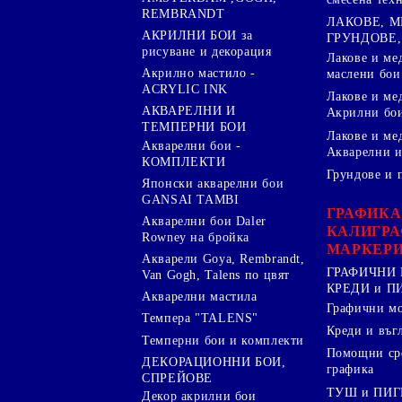
REMBRANDT
ЛАКОВЕ, 
АКРИЛНИ БОИ за
ГРУНДОВЕ,
рисуване и декорация
Лакове и ме
Акрилно мастило -
маслени бои
ACRYLIC INK
Лакове и ме
АКВАРЕЛНИ И
Акрилни бо
ТЕМПЕРНИ БОИ
Лакове и ме
Акварелни бои -
Акварелни и
КОМПЛЕКТИ
Грундове и 
Японски акварелни бои
GANSAI TAMBI
ГРАФИКА
Акварелни бои Daler
КАЛИГРА
Rowney на бройка
МАРКЕР
Акварели Goya, Rembrandt,
ГРАФИЧНИ 
Van Gogh, Talens по цвят
КРЕДИ и 
Акварелни мастила
Графични м
Темпера "TALENS"
Креди и въг
Темперни бои и комплекти
Помощни сре
ДЕКОРАЦИОННИ БОИ,
графика
СПРЕЙОВЕ
ТУШ и ПИ
Декор акрилни бои