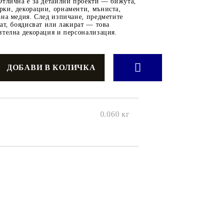
онтури и маркери за текстил
Отлична е за детайлни проекти — бижута,
ки, декорации, орнаменти, мъниста,
LOVE
омплекти и помощни материали за текстил
ана медия. След изпичане, предметите
ат, боядисват или лакират — това
10. КОЛЕДНИ , XMAS , ЗИМНИ
ителна декорация и персонализация.
ЩАНЦИ
ЕМБОСИНГ / РЕЛЕФ ТЕХНИКА
вки за
Техника - Топъл ембос
0.060
кг
Ембосинг пудри
картони и
Шаблони за релеф и оцветяване с
мастила
артии
Инструменти за релеф
и хартии
Папки за релеф и ембос плочи
р.