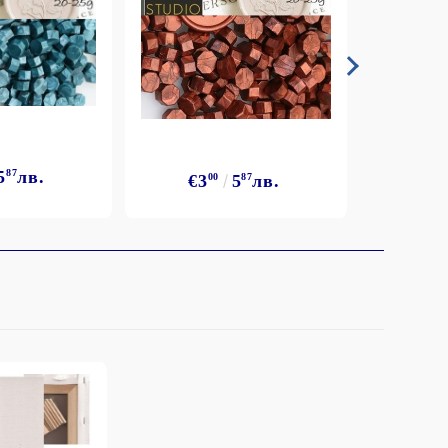
5
87
лв.
€3
€3
00
5
87
лв.