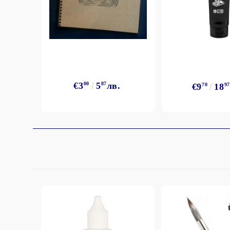
€3
00
5
87
лв.
€9
70
18
97