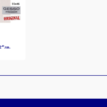
2
40
лв.