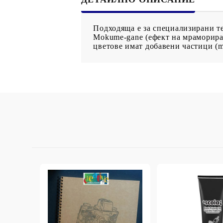
StazON Series - Пигментно мастило
DISTRESS - ДИСТРЕС
Подходяща е за специализирани те
VERSAFINE & ARCHIVAL INK -
Mokume-gane (ефект на мрамориране
цветове имат добавени частици (m
Super fine pigment & permanent ink
ALADIN IZINK Series - Pigment & Dye
French ink
Пигментни Мастила
ЕКСКЛУЗИВНИ, АЛКОХОЛНИ и
СПРЕЙ