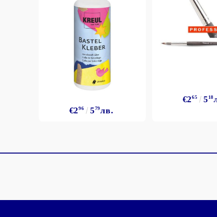
€2
65
5
18
€2
96
5
79
лв.