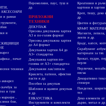
Перомоливи, паус, туш и
Креативни и ръчн
НТИ,
др.
картони и хартии
 АКСЕСОАРИ
Креп, тишу, деко 
ПРИЛОЖНИ
ки и рамки
др.
ТЕХНИКИ
струменти,
Цветен и фигурал
ДЕКУПАЖ
обия
КРАФТ МАТЕРИ
Оризова декупажна хартия
пки и
Магнити, лепила,
А3 и по-голям формат
ленти и др.
Оризова декупажна хартия
Брадс, капси, коп
 СКИЦНИЦИ
до А4 формат
НЕ
Скрабукинг албум
Декупажна хартия А4 до
кварел
материали за тях
А3+ стандартна
Брокат, пудри, п
афика , печат
Декупажна хартия по-
перли
голяма от А3+ стандартна
Перлички, мозайк
Декупажни лак/лепила
месени техники
пясък
Краклета, патини, ефектни
пасти и др.
Декоративно тикс
 акварел
стикери
Пособия за декупаж
скечбук за
Панделки, ширити
Шаблони и щампи декупаж
стел и туш
тел
и др.
 маркери ,
Деко елементи от 
ЕНКАУСТИКА
аслени бои,
дърво, метал и др
Инструменти и комплекти
ника