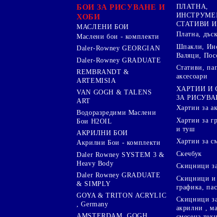
БОИ ЗА РИСУВАНЕ И
ПЛАТНА,
ИНСТРУМЕ
ХОБИ
СТАТИВИ И
МАСЛЕНИ БОИ
Платна, дъс
Маслени бои - комплекти
Шпакли, Ин
Daler-Rowney GEORGIAN
Валяци, Пос
Daler-Rowney GRADUATE
Стативи, па
REMBRANDT &
аксесоари
ARTEMISIA
ХАРТИИ И
VAN GOGH & TALENS
ЗА РИСУВА
ART
Хартии за а
Водоразредими Маслени
Хартии за гр
Бои H2OIL
и туш
АКРИЛНИ БОИ
Хартии за с
Акрилни Бои - комплекти
Скечбук
Daler Rowney SYSTEM 3 &
Heavy Body
Скицници за
Daler Rowney GRADUATE
Скицници и 
& SIMPLY
графика, па
GOYA & TRITON АCRYLIC
Скицници за
, Germany
акрилни , м
AMSTERDAM ,GOGH,
смесена тех