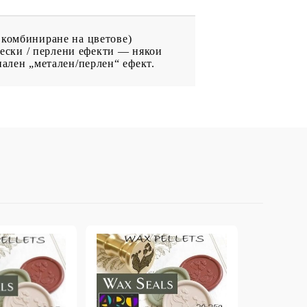
 комбиниране на цветове)
ически / перлени ефекти — някои
иален „метален/перлен“ ефект.