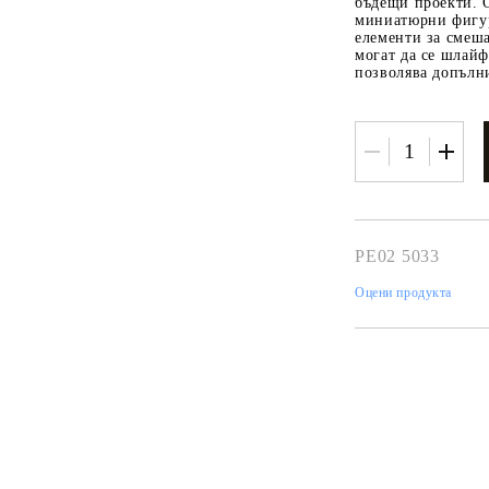
К
бъдещи проекти. 
миниатюрни фигур
К
елементи за смеш
могат да се шлайф
позволява допълн
ИВНИ И ПЕЧАТИ ЗА
ХАРТИИ, ЗАГОТОВКИ ЗА
КАРТИЧКИ, ПЛИКОВЕ
 ПЕЧАТИ
Пликове и комплекти загото
PE02 5033
картички
РНИ ПЕЧАТИ И
Оцени продукта
АРИ
Перлени , Металик , Брокат 
хартии
ЗА ВОСЪК И ЦВЕТНИ
Цветни и крафт картони / х
Креативни и ръчни картони 
Креп, тишу, деко велпапе и д
Цветен и фигурален паус