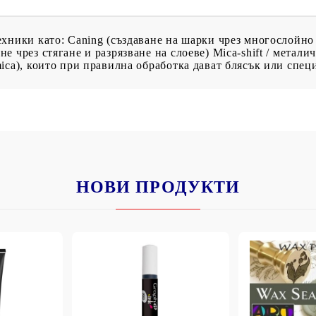
хники като: Caning (създаване на шарки чрез многослойно
 чрез стягане и разрязване на слоеве) Mica-shift / метал
ica), които при правилна обработка дават блясък или спец
НОВИ ПРОДУКТИ