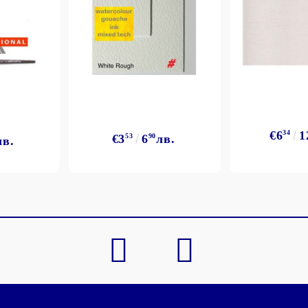
€6
34
1
€3
53
6
90
лв.
лв.