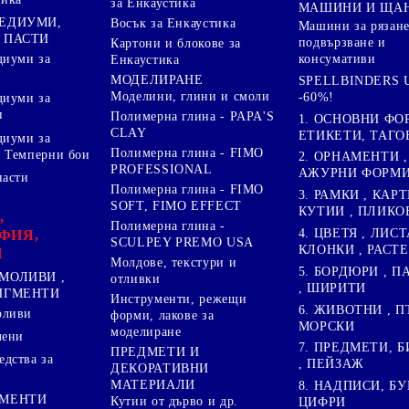
за Енкаустика
МАШИНИ И ЩА
МЕДИУМИ,
Восък за Енкаустика
Машини за рязане
 ПАСТИ
подвързване и
Картони и блокове за
диуми за
консумативи
Енкаустика
МОДЕЛИРАНЕ
SPELLBINDERS U
Моделини, глини и смоли
-60%!
диуми за
и
Полимерна глина - PAPA'S
1. ОСНОВНИ ФО
CLAY
ЕТИКЕТИ, ТАГО
диуми за
Полимерна глина - FIMO
 Темперни бои
2. ОРНАМЕНТИ ,
PROFESSIONAL
АЖУРНИ ФОРМИ 
пасти
Полимерна глина - FIMO
3. РАМКИ , КАРТ
SOFT, FIMO EFFECT
КУТИИ , ПЛИКО
,
Полимерна глина -
4. ЦВЕТЯ , ЛИСТ
ФИЯ,
SCULPEY PREMO USA
КЛОНКИ , РАСТ
И
Молдове, текстури и
5. БОРДЮРИ , 
МОЛИВИ ,
отливки
, ШИРИТИ
ПИГМЕНТИ
Инструменти, режещи
6. ЖИВОТНИ , П
оливи
форми, лакове за
МОРСКИ
моделиране
лени
7. ПРЕДМЕТИ, Б
ПРЕДМЕТИ И
дства за
, ПЕЙЗАЖ
ДЕКОРАТИВНИ
МАТЕРИАЛИ
8. НАДПИСИ, БУ
ГМЕНТИ
Кутии от дърво и др.
ЦИФРИ