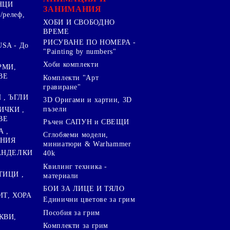
НЦИ
ЗАНИМАНИЯ
/релеф,
ХОБИ И СВОБОДНО
ВРЕМЕ
РИСУВАНЕ ПО НОМЕРА -
SA - До
"Painting by numbers"
Хоби комплекти
РМИ,
ВЕ
Комплекти "Арт
гравиране"
, ЪГЛИ
3D Оригами и хартии, 3D
пъзели
ИЧКИ ,
ВЕ
Ръчен САПУН и СВЕЩИ
А ,
Сглобяеми модели,
ЕНИЯ
миниатюри & Warhammer
ПАНДЕЛКИ
40k
Квилинг техника -
ТИЦИ ,
материали
БОИ ЗА ЛИЦЕ И ТЯЛО
ИТ, ХОРА
Единични цветове за грим
Пособия за грим
КВИ,
Комплекти за грим