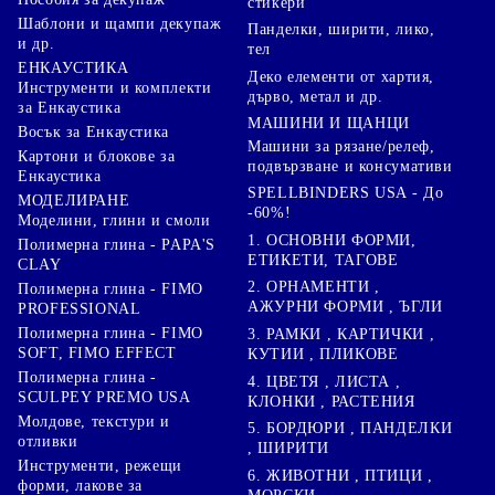
стикери
Шаблони и щампи декупаж
Панделки, ширити, лико,
и др.
тел
ЕНКАУСТИКА
Деко елементи от хартия,
Инструменти и комплекти
дърво, метал и др.
за Енкаустика
МАШИНИ И ЩАНЦИ
Восък за Енкаустика
Машини за рязане/релеф,
Картони и блокове за
подвързване и консумативи
Енкаустика
SPELLBINDERS USA - До
МОДЕЛИРАНЕ
-60%!
Моделини, глини и смоли
1. ОСНОВНИ ФОРМИ,
Полимерна глина - PAPA'S
ЕТИКЕТИ, ТАГОВЕ
CLAY
2. ОРНАМЕНТИ ,
Полимерна глина - FIMO
АЖУРНИ ФОРМИ , ЪГЛИ
PROFESSIONAL
Полимерна глина - FIMO
3. РАМКИ , КАРТИЧКИ ,
SOFT, FIMO EFFECT
КУТИИ , ПЛИКОВЕ
Полимерна глина -
4. ЦВЕТЯ , ЛИСТА ,
SCULPEY PREMO USA
КЛОНКИ , РАСТЕНИЯ
Молдове, текстури и
5. БОРДЮРИ , ПАНДЕЛКИ
отливки
, ШИРИТИ
Инструменти, режещи
6. ЖИВОТНИ , ПТИЦИ ,
форми, лакове за