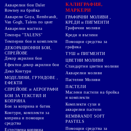
КАЛИГРАФИЯ,
Акварелни бои Daler
МАРКЕРИ
Rowney на бройка
Акварели Goya, Rembrandt,
ГРАФИЧНИ МОЛИВИ ,
Van Gogh, Talens по цвят
КРЕДИ и ПИГМЕНТИ
Графични моливи
Акварелни мастила
Креди и въглени
Темпера "TALENS"
Темперни бои и комплекти
Помощни средства за
графика
ДЕКОРАЦИОННИ БОИ,
СПРЕЙОВЕ
ТУШ и ПИГМЕНТИ
Декор акрилни бои
ЦВЕТНИ МОЛИВИ
Ефектни декор акрилни бои
Стандартни цветни моливи
Деко Контури
Акварелни моливи
МОДЕЛИНИ, ГРУНДОВЕ ,
Пастелни Моливи
ЕФЕКТИ
ПАСТЕЛИ
СПРЕЙОВЕ и АЕРОГРАФИ
Маслени пастели на бройка
БОИ ЗА ТЕКСТИЛ И
и комплекти
КОПРИНА
Комплекти сухи и
Бои за коприна и батик
акварелни пастели
Контури, комплекти за
REMBRANDT SOFT
коприна и помощни
PASTELS
средства
Помощни средства за
Естествена коприна