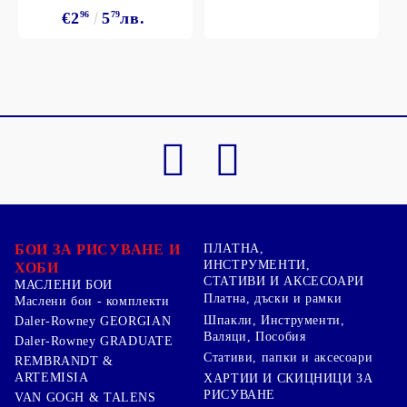
€2
96
5
79
лв.
БОИ ЗА РИСУВАНЕ И
ПЛАТНА,
ИНСТРУМЕНТИ,
ХОБИ
СТАТИВИ И АКСЕСОАРИ
МАСЛЕНИ БОИ
Платна, дъски и рамки
Маслени бои - комплекти
Шпакли, Инструменти,
Daler-Rowney GEORGIAN
Валяци, Пособия
Daler-Rowney GRADUATE
Стативи, папки и аксесоари
REMBRANDT &
ARTEMISIA
ХАРТИИ И СКИЦНИЦИ ЗА
РИСУВАНЕ
VAN GOGH & TALENS