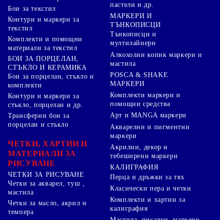
пастели и др.
Бои за текстил
МАРКЕРИ И
Контури и маркери за
ТЪНКОПИСЦИ
текстил
Тънкописци и
Комплекти и помощни
мултилайнери
материали за текстил
Алкохолни копик маркери и
БОИ ЗА ПОРЦЕЛАН,
мастила
СТЪКЛО И КЕРАМИКА
POSCA & SHAKE
Бои за порцелан, стъкло и
МАРКЕРИ
комплекти
Комплекти маркери и
Контури и маркери за
помощни средства
стъкло, порцелан и др.
Арт и MANGA маркери
Трансферни бои за
порцелан и стъкло
Акварелни и пигментни
маркери
ЧЕТКИ, ХАРТИИ И
Акрилни, декор и
МАТЕРИАЛИ ЗА
тебеширени маркери
РИСУВАНЕ
КАЛИГРАФИЯ
ЧЕТКИ ЗА РИСУВАНЕ
Перца и дръжки за тях
Четки за акварел, туш ,
Класически пера и четки
мастила
Комплекти и хартии за
Четки за масло, акрил и
калиграфия
темпера
Мастила, писалки, маркери