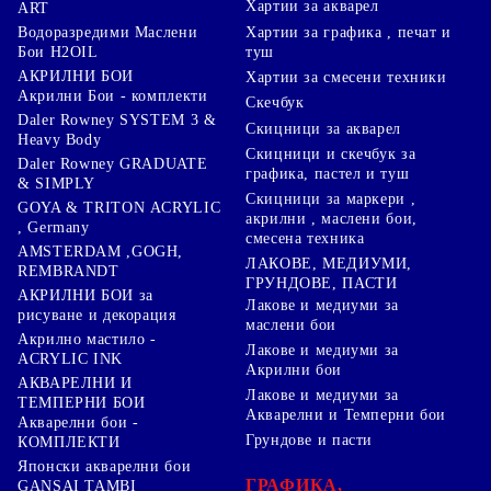
Хартии за акварел
ART
Хартии за графика , печат и
Водоразредими Маслени
туш
Бои H2OIL
АКРИЛНИ БОИ
Хартии за смесени техники
Акрилни Бои - комплекти
Скечбук
Daler Rowney SYSTEM 3 &
Скицници за акварел
Heavy Body
Скицници и скечбук за
Daler Rowney GRADUATE
графика, пастел и туш
& SIMPLY
Скицници за маркери ,
GOYA & TRITON АCRYLIC
акрилни , маслени бои,
, Germany
смесена техника
AMSTERDAM ,GOGH,
ЛАКОВЕ, МЕДИУМИ,
REMBRANDT
ГРУНДОВЕ, ПАСТИ
АКРИЛНИ БОИ за
Лакове и медиуми за
рисуване и декорация
маслени бои
Акрилно мастило -
Лакове и медиуми за
ACRYLIC INK
Акрилни бои
АКВАРЕЛНИ И
Лакове и медиуми за
ТЕМПЕРНИ БОИ
Акварелни и Темперни бои
Акварелни бои -
Грундове и пасти
КОМПЛЕКТИ
Японски акварелни бои
ГРАФИКА,
GANSAI TAMBI