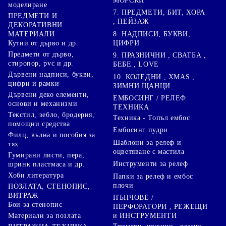
МОРСКИ
моделиране
7. ПРЕДМЕТИ, БИТ, ХОРА
ПРЕДМЕТИ И
, ПЕЙЗАЖ
ДЕКОРАТИВНИ
8. НАДПИСИ, БУКВИ,
МАТЕРИАЛИ
ЦИФРИ
Кутии от дърво и др.
Предмети от дърво,
9. ПРАЗНИЧНИ , СВАТБА ,
стиропор, pvc и др.
БЕБЕ , LOVE
Дървени надписи, букви,
10. КОЛЕДНИ , XMAS ,
цифри и рамки
ЗИМНИ ЩАНЦИ
Дървени деко елементи,
ЕМБОСИНГ / РЕЛЕФ
основи и механизми
ТЕХНИКА
Текстил, зебло, бродерия,
Техника - Топъл ембос
помощни средства
Ембосинг пудри
Филц, вълна и пособия за
Шаблони за релеф и
тях
оцветяване с мастила
Гумирани листи, пера,
Инструменти за релеф
шринк пластмаса и др.
Хоби литература
Папки за релеф и ембос
плочи
ПОЗЛАТА, СТЕНОПИС,
ВИТРАЖ
ПЪНЧОВЕ /
Бои за стенопис
ПЕРФОРАТОРИ , РЕЖЕЩИ
Материали за позлата
и ИНСТРУМЕНТИ