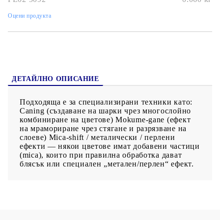
смесва, да се преливат цветове, да се моделира. След
оформяне, изделието трябва да се изпече във фурна:
Оцени продукта
препоръчителна температура е 275 °F (~130 °C). Времето за
печене е приблизително 30 минути за всеки 1/4 инч Не
трябва да се пече в микровълнова — само на стандартна
фурна. Неизползваната глина може да се съхранява — тя не
изсъхва просто на въздух, така че можеш да я пазиш за
бъдещи проекти. Отлична е за детайлни проекти — бижута,
миниатюрни фигурки, декорации, орнаменти, мъниста,
елементи за смешана медия. След изпичане, предметите
ДЕТАЙЛНО ОПИСАНИЕ
могат да се шлайфат, боядисват или лакират — това
позволява допълнителна декорация и персонализация.
Подходяща е за специализирани техники като:
Caning (създаване на шарки чрез многослойно
комбиниране на цветове) Mokume-gane (ефект
на мрамориране чрез стягане и разрязване на
слоеве) Mica-shift / металически / перлени
ефекти — някои цветове имат добавени частици
(mica), които при правилна обработка дават
блясък или специален „метален/перлен“ ефект.