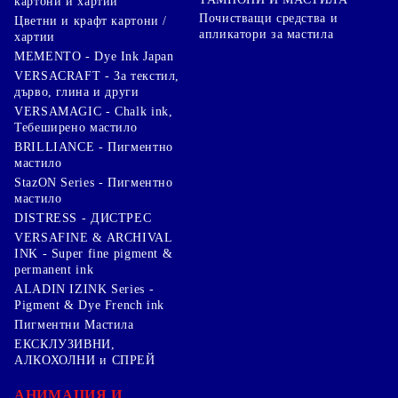
картони и хартии
Почистващи средства и
Цветни и крафт картони /
апликатори за мастила
хартии
MEMENTO - Dye Ink Japan
VERSACRAFT - За текстил,
дърво, глина и други
VERSAMAGIC - Chalk ink,
Тебеширено мастило
BRILLIANCE - Пигментно
мастило
StazON Series - Пигментно
мастило
DISTRESS - ДИСТРЕС
VERSAFINE & ARCHIVAL
INK - Super fine pigment &
permanent ink
ALADIN IZINK Series -
Pigment & Dye French ink
Пигментни Мастила
ЕКСКЛУЗИВНИ,
АЛКОХОЛНИ и СПРЕЙ
АНИМАЦИЯ И