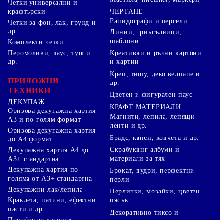
Четки универсални и
ЧЕРТАНЕ
крафтърски
Рапидографи и пергели
Четки за фон, лак, грунд и
др.
Линии, триъгълници,
шаблони
Комплекти четки
Перомоливи, паус, туш и
Креативни и ръчни картони
др.
и хартии
Креп, тишу, деко велпапе и
ПРИЛОЖНИ
др.
ТЕХНИКИ
Цветен и фигурален паус
ДЕКУПАЖ
КРАФТ МАТЕРИАЛИ
Оризова декупажна хартия
Магнити, лепила, лепящи
А3 и по-голям формат
ленти и др.
Оризова декупажна хартия
Брадс, капси, копчета и др.
до А4 формат
Скрабукинг албуми и
Декупажна хартия А4 до
материали за тях
А3+ стандартна
Декупажна хартия по-
Брокат, пудри, перфектни
голяма от А3+ стандартна
перли
Декупажни лак/лепила
Перлички, мозайки, цветен
Краклета, патини, ефектни
пясък
пасти и др.
Декоративно тиксо и
Пособия за декупаж