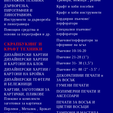
Тримери, ножици , резачи
ВИТРАЖНА ТЕХНИКА
ДЪРВОРЕЗБА,
Крафт и хоби пособия
ПИРОГРАФИЯ И
Крафт и хоби инструменти
ЛИНОГРАВЮРА
Бордюрни пънчове/
Инструменти за дърворезба
перфоратори
и линогравюра
Специални пънчове/
Помощни средства и
перфоратори
основи за пирография и др.
Пънчове/перфоратори за
СКРАПБУКИНГ И
оформяне на ъгъл
КРАФТ ТЕХНИКИ
Пънчове 10-16-20
ДИЗАЙНЕРСКИ ХАРТИИ
Пънчове 21-28 (1")
ДИЗАЙНЕРСКИ ХАРТИИ
Пънчове 31- 38 (1,5")
И КАРТОНИ НА БЛОК
Пънчове 41- 88 /2" -3.5" /
ДИЗАЙНЕРСКИ ХАРТИИ /
КАРТОНИ НА БРОЙКА
ДЕКОРАТИВНИ ПЕЧАТИ и
ДИЗАЙНЕРСКИ ТЕФТЕРИ
ЗА ВОСЪК
И БЕЛЕЖНИЦИ
ГУМЕНИ ПЕЧАТИ
ХАРТИИ, ЗАГОТОВКИ ЗА
ПОЛИМЕРНИ ПЕЧАТИ И
КАРТИЧКИ, ПЛИКОВЕ
АКСЕСОАРИ
Пликове и комплекти
ПЕЧАТИ ЗА ВОСЪК И
заготовки за картички
ЦВЕТНИ ВОСЪЦИ
Перлени , Металик , Брокат
ТАМПОНИ И МАСТИЛА