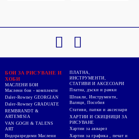
БОИ ЗА РИСУВАНЕ И
ПЛАТНА,
ИНСТРУМЕНТИ,
ХОБИ
СТАТИВИ И АКСЕСОАРИ
МАСЛЕНИ БОИ
Платна, дъски и рамки
Маслени бои - комплекти
Шпакли, Инструменти,
Daler-Rowney GEORGIAN
Валяци, Пособия
Daler-Rowney GRADUATE
Стативи, папки и аксесоари
REMBRANDT &
ARTEMISIA
ХАРТИИ И СКИЦНИЦИ ЗА
РИСУВАНЕ
VAN GOGH & TALENS
Хартии за акварел
ART
Хартии за графика , печат и
Водоразредими Маслени