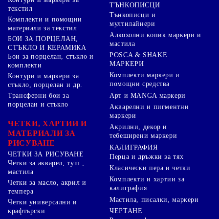
ТЪНКОПИСЦИ
текстил
Тънкописци и
Комплекти и помощни
мултилайнери
материали за текстил
Алкохолни копик маркери и
БОИ ЗА ПОРЦЕЛАН,
мастила
СТЪКЛО И КЕРАМИКА
POSCA & SHAKE
Бои за порцелан, стъкло и
МАРКЕРИ
комплекти
Комплекти маркери и
Контури и маркери за
помощни средства
стъкло, порцелан и др.
Арт и MANGA маркери
Трансферни бои за
порцелан и стъкло
Акварелни и пигментни
маркери
ЧЕТКИ, ХАРТИИ И
Акрилни, декор и
МАТЕРИАЛИ ЗА
тебеширени маркери
РИСУВАНЕ
КАЛИГРАФИЯ
ЧЕТКИ ЗА РИСУВАНЕ
Перца и дръжки за тях
Четки за акварел, туш ,
Класически пера и четки
мастила
Комплекти и хартии за
Четки за масло, акрил и
калиграфия
темпера
Мастила, писалки, маркери
Четки универсални и
ЧЕРТАНЕ
крафтърски