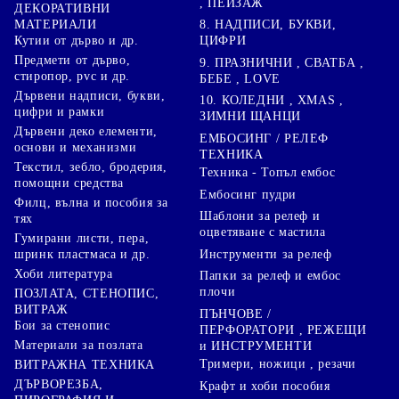
, ПЕЙЗАЖ
ДЕКОРАТИВНИ
8. НАДПИСИ, БУКВИ,
МАТЕРИАЛИ
ЦИФРИ
Кутии от дърво и др.
Предмети от дърво,
9. ПРАЗНИЧНИ , СВАТБА ,
стиропор, pvc и др.
БЕБЕ , LOVE
Дървени надписи, букви,
10. КОЛЕДНИ , XMAS ,
цифри и рамки
ЗИМНИ ЩАНЦИ
Дървени деко елементи,
ЕМБОСИНГ / РЕЛЕФ
основи и механизми
ТЕХНИКА
Текстил, зебло, бродерия,
Техника - Топъл ембос
помощни средства
Ембосинг пудри
Филц, вълна и пособия за
Шаблони за релеф и
тях
оцветяване с мастила
Гумирани листи, пера,
Инструменти за релеф
шринк пластмаса и др.
Хоби литература
Папки за релеф и ембос
плочи
ПОЗЛАТА, СТЕНОПИС,
ВИТРАЖ
ПЪНЧОВЕ /
Бои за стенопис
ПЕРФОРАТОРИ , РЕЖЕЩИ
Материали за позлата
и ИНСТРУМЕНТИ
Тримери, ножици , резачи
ВИТРАЖНА ТЕХНИКА
ДЪРВОРЕЗБА,
Крафт и хоби пособия