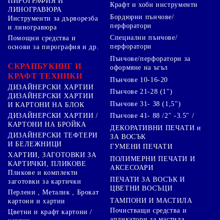
ПИРОГРАФИЯ И
Крафт и хоби инструменти
ЛИНОГРАВЮРА
Бордюрни пънчове/
Инструменти за дърворезба
перфоратори
и линогравюра
Специални пънчове/
Помощни средства и
перфоратори
основи за пирография и др.
Пънчове/перфоратори за
СКРАПБУКИНГ И
оформяне на ъгъл
КРАФТ ТЕХНИКИ
Пънчове 10-16-20
ДИЗАЙНЕРСКИ ХАРТИИ
Пънчове 21-28 (1")
ДИЗАЙНЕРСКИ ХАРТИИ
Пънчове 31- 38 (1,5")
И КАРТОНИ НА БЛОК
Пънчове 41- 88 /2" -3.5" /
ДИЗАЙНЕРСКИ ХАРТИИ /
КАРТОНИ НА БРОЙКА
ДЕКОРАТИВНИ ПЕЧАТИ и
ДИЗАЙНЕРСКИ ТЕФТЕРИ
ЗА ВОСЪК
И БЕЛЕЖНИЦИ
ГУМЕНИ ПЕЧАТИ
ХАРТИИ, ЗАГОТОВКИ ЗА
ПОЛИМЕРНИ ПЕЧАТИ И
КАРТИЧКИ, ПЛИКОВЕ
АКСЕСОАРИ
Пликове и комплекти
ПЕЧАТИ ЗА ВОСЪК И
заготовки за картички
ЦВЕТНИ ВОСЪЦИ
Перлени , Металик , Брокат
ТАМПОНИ И МАСТИЛА
картони и хартии
Почистващи средства и
Цветни и крафт картони /
апликатори за мастила