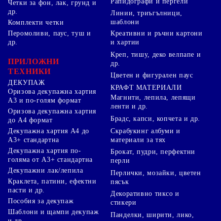
Рапидографи и пергели
Четки за фон, лак, грунд и
др.
Линии, триъгълници,
шаблони
Комплекти четки
Перомоливи, паус, туш и
Креативни и ръчни картони
др.
и хартии
Креп, тишу, деко велпапе и
ПРИЛОЖНИ
др.
ТЕХНИКИ
Цветен и фигурален паус
ДЕКУПАЖ
КРАФТ МАТЕРИАЛИ
Оризова декупажна хартия
Магнити, лепила, лепящи
А3 и по-голям формат
ленти и др.
Оризова декупажна хартия
Брадс, капси, копчета и др.
до А4 формат
Скрабукинг албуми и
Декупажна хартия А4 до
материали за тях
А3+ стандартна
Декупажна хартия по-
Брокат, пудри, перфектни
голяма от А3+ стандартна
перли
Декупажни лак/лепила
Перлички, мозайки, цветен
Краклета, патини, ефектни
пясък
пасти и др.
Декоративно тиксо и
Пособия за декупаж
стикери
Шаблони и щампи декупаж
Панделки, ширити, лико,
и др.