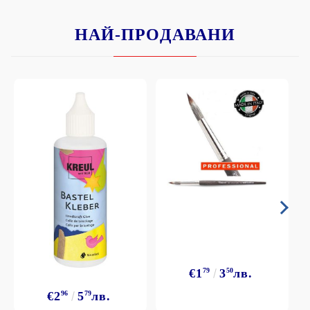
НАЙ-ПРОДАВАНИ
€1
79
3
50
лв.
€2
96
5
79
лв.