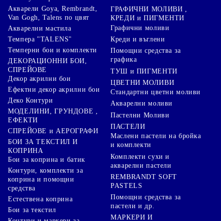
Акварели Goya, Rembrandt,
ГРАФИЧНИ МОЛИВИ ,
Van Gogh, Talens по цвят
КРЕДИ и ПИГМЕНТИ
Графични моливи
Акварелни мастила
Креди и въглени
Темпера "TALENS"
Темперни бои и комплекти
Помощни средства за
графика
ДЕКОРАЦИОННИ БОИ,
СПРЕЙОВЕ
ТУШ и ПИГМЕНТИ
Декор акрилни бои
ЦВЕТНИ МОЛИВИ
Ефектни декор акрилни бои
Стандартни цветни моливи
Деко Контури
Акварелни моливи
МОДЕЛИНИ, ГРУНДОВЕ ,
Пастелни Моливи
ЕФЕКТИ
ПАСТЕЛИ
СПРЕЙОВЕ и АЕРОГРАФИ
Маслени пастели на бройка
БОИ ЗА ТЕКСТИЛ И
и комплекти
КОПРИНА
Комплекти сухи и
Бои за коприна и батик
акварелни пастели
Контури, комплекти за
REMBRANDT SOFT
коприна и помощни
PASTELS
средства
Помощни средства за
Естествена коприна
пастели и др.
Бои за текстил
МАРКЕРИ И
Контури и маркери за