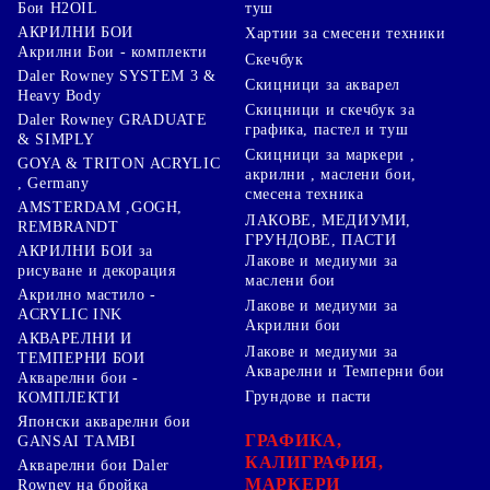
туш
Бои H2OIL
АКРИЛНИ БОИ
Хартии за смесени техники
Акрилни Бои - комплекти
Скечбук
Daler Rowney SYSTEM 3 &
Скицници за акварел
Heavy Body
Скицници и скечбук за
Daler Rowney GRADUATE
графика, пастел и туш
& SIMPLY
Скицници за маркери ,
GOYA & TRITON АCRYLIC
акрилни , маслени бои,
, Germany
смесена техника
AMSTERDAM ,GOGH,
ЛАКОВЕ, МЕДИУМИ,
REMBRANDT
ГРУНДОВЕ, ПАСТИ
АКРИЛНИ БОИ за
Лакове и медиуми за
рисуване и декорация
маслени бои
Акрилно мастило -
Лакове и медиуми за
ACRYLIC INK
Акрилни бои
АКВАРЕЛНИ И
Лакове и медиуми за
ТЕМПЕРНИ БОИ
Акварелни и Темперни бои
Акварелни бои -
Грундове и пасти
КОМПЛЕКТИ
Японски акварелни бои
ГРАФИКА,
GANSAI TAMBI
КАЛИГРАФИЯ,
Акварелни бои Daler
МАРКЕРИ
Rowney на бройка