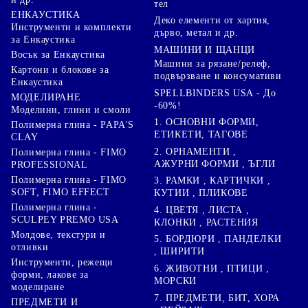
тел
ЕНКАУСТИКА
Деко елементи от хартия,
Инструменти и комплекти
дърво, метал и др.
за Енкаустика
МАШИНИ И ЩАНЦИ
Восък за Енкаустика
Машини за рязане/релеф,
Картони и блокове за
подвързване и консумативи
Енкаустика
SPELLBINDERS USA - До
МОДЕЛИРАНЕ
-60%!
Моделини, глини и смоли
1. ОСНОВНИ ФОРМИ,
Полимерна глина - PAPA'S
ЕТИКЕТИ, ТАГОВЕ
CLAY
2. ОРНАМЕНТИ ,
Полимерна глина - FIMO
АЖУРНИ ФОРМИ , ЪГЛИ
PROFESSIONAL
Полимерна глина - FIMO
3. РАМКИ , КАРТИЧКИ ,
SOFT, FIMO EFFECT
КУТИИ , ПЛИКОВЕ
Полимерна глина -
4. ЦВЕТЯ , ЛИСТА ,
SCULPEY PREMO USA
КЛОНКИ , РАСТЕНИЯ
Молдове, текстури и
5. БОРДЮРИ , ПАНДЕЛКИ
отливки
, ШИРИТИ
Инструменти, режещи
6. ЖИВОТНИ , ПТИЦИ ,
форми, лакове за
МОРСКИ
моделиране
7. ПРЕДМЕТИ, БИТ, ХОРА
ПРЕДМЕТИ И