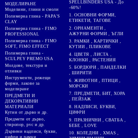
SPELLBINDERS USA - До
МОДЕЛИРАНЕ
-60%!
Моделини, глини и смоли
1. ОСНОВНИ ФОРМИ,
Полимерна глина - PAPA'S
ЕТИКЕТИ, ТАГОВЕ
CLAY
2. ОРНАМЕНТИ ,
Полимерна глина - FIMO
АЖУРНИ ФОРМИ , ЪГЛИ
PROFESSIONAL
Полимерна глина - FIMO
3. РАМКИ , КАРТИЧКИ ,
SOFT, FIMO EFFECT
КУТИИ , ПЛИКОВЕ
Полимерна глина -
4. ЦВЕТЯ , ЛИСТА ,
SCULPEY PREMO USA
КЛОНКИ , РАСТЕНИЯ
Молдове, текстури и
5. БОРДЮРИ , ПАНДЕЛКИ
отливки
, ШИРИТИ
Инструменти, режещи
6. ЖИВОТНИ , ПТИЦИ ,
форми, лакове за
МОРСКИ
моделиране
7. ПРЕДМЕТИ, БИТ, ХОРА
ПРЕДМЕТИ И
, ПЕЙЗАЖ
ДЕКОРАТИВНИ
8. НАДПИСИ, БУКВИ,
МАТЕРИАЛИ
ЦИФРИ
Кутии от дърво и др.
Предмети от дърво,
9. ПРАЗНИЧНИ , СВАТБА ,
стиропор, pvc и др.
БЕБЕ , LOVE
Дървени надписи, букви,
10. КОЛЕДНИ , XMAS ,
цифри и рамки