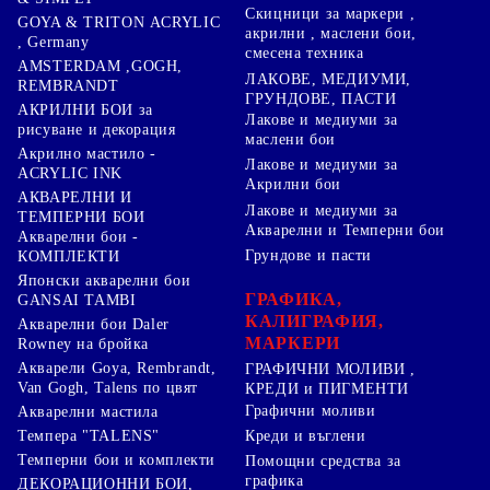
Скицници за маркери ,
GOYA & TRITON АCRYLIC
акрилни , маслени бои,
, Germany
смесена техника
AMSTERDAM ,GOGH,
ЛАКОВЕ, МЕДИУМИ,
REMBRANDT
ГРУНДОВЕ, ПАСТИ
АКРИЛНИ БОИ за
Лакове и медиуми за
рисуване и декорация
маслени бои
Акрилно мастило -
Лакове и медиуми за
ACRYLIC INK
Акрилни бои
АКВАРЕЛНИ И
Лакове и медиуми за
ТЕМПЕРНИ БОИ
Акварелни и Темперни бои
Акварелни бои -
Грундове и пасти
КОМПЛЕКТИ
Японски акварелни бои
ГРАФИКА,
GANSAI TAMBI
КАЛИГРАФИЯ,
Акварелни бои Daler
МАРКЕРИ
Rowney на бройка
Акварели Goya, Rembrandt,
ГРАФИЧНИ МОЛИВИ ,
Van Gogh, Talens по цвят
КРЕДИ и ПИГМЕНТИ
Графични моливи
Акварелни мастила
Креди и въглени
Темпера "TALENS"
Темперни бои и комплекти
Помощни средства за
графика
ДЕКОРАЦИОННИ БОИ,