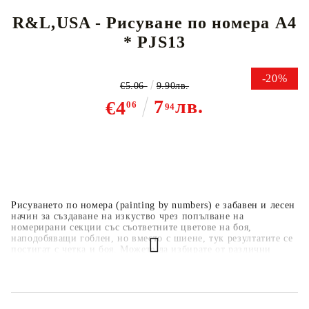
R&L,USA - Рисуване по номера А4
* PJS13
-20%
€5.06
9.90лв.
7
лв.
€4
06
94
Рисуването по номера (painting by numbers) е забавен и лесен
начин за създаване на изкуство чрез попълване на
номерирани секции със съответните цветове на боя,
наподобяващи гоблен, но вместо с шиене, тук резултатите се
постигат с четка и боя. Можете да избирате от различни
дизайни, като пейзажи, животни, цветя и известни картини.
Комплектите съдържат бои, четка и специален борд за
рисуване с номерирани секции.