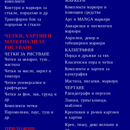
МАРКЕРИ
комплекти
Комплекти маркери и
Контури и маркери за
помощни средства
стъкло, порцелан и др.
Арт и MANGA маркери
Трансферни бои за
порцелан и стъкло
Акварелни и пигментни
маркери
ЧЕТКИ, ХАРТИИ И
Акрилни, декор и
МАТЕРИАЛИ ЗА
тебеширени маркери
РИСУВАНЕ
КАЛИГРАФИЯ
ЧЕТКИ ЗА РИСУВАНЕ
Перца и дръжки за тях
Четки за акварел, туш ,
Класически пера и четки
мастила
Комплекти и хартии за
Четки за масло, акрил и
калиграфия
темпера
Мастила, писалки, маркери
Четки универсални и
ЧЕРТАНЕ
крафтърски
Рапидографи и пергели
Четки за фон, лак, грунд и
др.
Линии, триъгълници,
шаблони
Комплекти четки
Перомоливи, паус, туш и
Креативни и ръчни картони
др.
и хартии
Креп, тишу, деко велпапе и
ПРИЛОЖНИ
др.