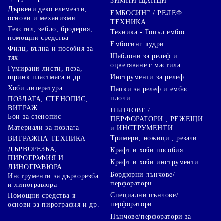
ЗИМНИ ЩАНЦИ
Дървени деко елементи,
ЕМБОСИНГ / РЕЛЕФ
основи и механизми
ТЕХНИКА
Текстил, зебло, бродерия,
Техника - Топъл ембос
помощни средства
Ембосинг пудри
Филц, вълна и пособия за
Шаблони за релеф и
тях
оцветяване с мастила
Гумирани листи, пера,
Инструменти за релеф
шринк пластмаса и др.
Хоби литература
Папки за релеф и ембос
плочи
ПОЗЛАТА, СТЕНОПИС,
ВИТРАЖ
ПЪНЧОВЕ /
Бои за стенопис
ПЕРФОРАТОРИ , РЕЖЕЩИ
Материали за позлата
и ИНСТРУМЕНТИ
Тримери, ножици , резачи
ВИТРАЖНА ТЕХНИКА
ДЪРВОРЕЗБА,
Крафт и хоби пособия
ПИРОГРАФИЯ И
Крафт и хоби инструменти
ЛИНОГРАВЮРА
Бордюрни пънчове/
Инструменти за дърворезба
перфоратори
и линогравюра
Специални пънчове/
Помощни средства и
перфоратори
основи за пирография и др.
Пънчове/перфоратори за