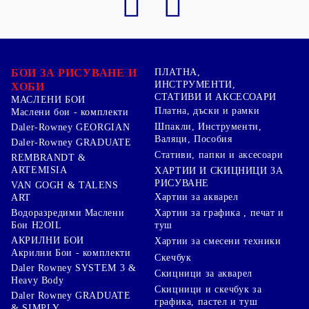
БОИ ЗА РИСУВАНЕ И
ПЛАТНА,
ИНСТРУМЕНТИ,
ХОБИ
СТАТИВИ И АКСЕСОАРИ
МАСЛЕНИ БОИ
Платна, дъски и рамки
Маслени бои - комплекти
Шпакли, Инструменти,
Daler-Rowney GEORGIAN
Валяци, Пособия
Daler-Rowney GRADUATE
Стативи, папки и аксесоари
REMBRANDT &
ARTEMISIA
ХАРТИИ И СКИЦНИЦИ ЗА
РИСУВАНЕ
VAN GOGH & TALENS
Хартии за акварел
ART
Хартии за графика , печат и
Водоразредими Маслени
туш
Бои H2OIL
АКРИЛНИ БОИ
Хартии за смесени техники
Акрилни Бои - комплекти
Скечбук
Daler Rowney SYSTEM 3 &
Скицници за акварел
Heavy Body
Скицници и скечбук за
Daler Rowney GRADUATE
графика, пастел и туш
& SIMPLY