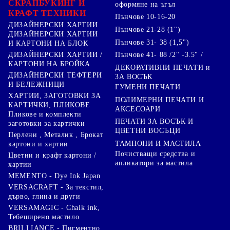
СКРАПБУКИНГ И
оформяне на ъгъл
КРАФТ ТЕХНИКИ
Пънчове 10-16-20
ДИЗАЙНЕРСКИ ХАРТИИ
Пънчове 21-28 (1")
ДИЗАЙНЕРСКИ ХАРТИИ
Пънчове 31- 38 (1,5")
И КАРТОНИ НА БЛОК
Пънчове 41- 88 /2" -3.5" /
ДИЗАЙНЕРСКИ ХАРТИИ /
КАРТОНИ НА БРОЙКА
ДЕКОРАТИВНИ ПЕЧАТИ и
ДИЗАЙНЕРСКИ ТЕФТЕРИ
ЗА ВОСЪК
И БЕЛЕЖНИЦИ
ГУМЕНИ ПЕЧАТИ
ХАРТИИ, ЗАГОТОВКИ ЗА
ПОЛИМЕРНИ ПЕЧАТИ И
КАРТИЧКИ, ПЛИКОВЕ
АКСЕСОАРИ
Пликове и комплекти
ПЕЧАТИ ЗА ВОСЪК И
заготовки за картички
ЦВЕТНИ ВОСЪЦИ
Перлени , Металик , Брокат
ТАМПОНИ И МАСТИЛА
картони и хартии
Почистващи средства и
Цветни и крафт картони /
апликатори за мастила
хартии
MEMENTO - Dye Ink Japan
VERSACRAFT - За текстил,
дърво, глина и други
VERSAMAGIC - Chalk ink,
Тебеширено мастило
BRILLIANCE - Пигментно