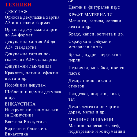
ТЕХНИКИ
Цветен и фигурален паус
ДЕКУПАЖ
КРАФТ МАТЕРИАЛИ
Оризова декупажна хартия
Магнити, лепила, лепящи
А3 и по-голям формат
ленти и др.
Оризова декупажна хартия
Брадс, капси, копчета и др.
до А4 формат
Скрабукинг албуми и
Декупажна хартия А4 до
материали за тях
А3+ стандартна
Декупажна хартия по-
Брокат, пудри, перфектни
голяма от А3+ стандартна
перли
Декупажни лак/лепила
Перлички, мозайки, цветен
Краклета, патини, ефектни
пясък
пасти и др.
Декоративно тиксо и
Пособия за декупаж
стикери
Шаблони и щампи декупаж
Панделки, ширити, лико,
и др.
тел
ЕНКАУСТИКА
Деко елементи от хартия,
Инструменти и комплекти
дърво, метал и др.
за Енкаустика
МАШИНИ И ЩАНЦИ
Восък за Енкаустика
Машини за рязане/релеф,
Картони и блокове за
подвързване и консумативи
Енкаустика