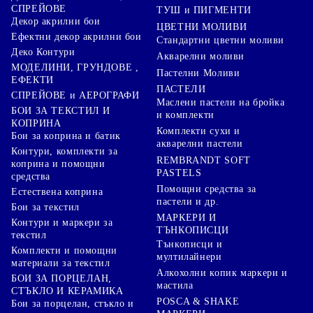
СПРЕЙОВЕ
ТУШ и ПИГМЕНТИ
Декор акрилни бои
ЦВЕТНИ МОЛИВИ
Ефектни декор акрилни бои
Стандартни цветни моливи
Деко Контури
Акварелни моливи
МОДЕЛИНИ, ГРУНДОВЕ ,
Пастелни Моливи
ЕФЕКТИ
ПАСТЕЛИ
СПРЕЙОВЕ и АЕРОГРАФИ
Маслени пастели на бройка
БОИ ЗА ТЕКСТИЛ И
и комплекти
КОПРИНА
Комплекти сухи и
Бои за коприна и батик
акварелни пастели
Контури, комплекти за
REMBRANDT SOFT
коприна и помощни
PASTELS
средства
Помощни средства за
Естествена коприна
пастели и др.
Бои за текстил
МАРКЕРИ И
Контури и маркери за
ТЪНКОПИСЦИ
текстил
Тънкописци и
Комплекти и помощни
мултилайнери
материали за текстил
Алкохолни копик маркери и
БОИ ЗА ПОРЦЕЛАН,
мастила
СТЪКЛО И КЕРАМИКА
POSCA & SHAKE
Бои за порцелан, стъкло и