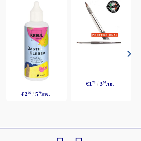
€1
79
3
50
лв.
€2
96
5
79
лв.