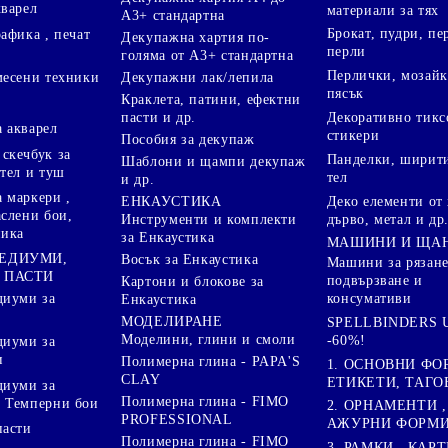
кварел
материали за тях
А3+ стандартна
Брокат, пудри, п
афика , печат
Декупажна хартия по-
перли
голяма от А3+ стандартна
Перлички, мозайк
Декупажни лак/лепила
месени техники
пясък
Краклета, патини, ефектни
пасти и др.
Декоративно тикс
 акварел
стикери
Пособия за декупаж
скечбук за
Панделки, ширити
Шаблони и щампи декупаж
стел и туш
тел
и др.
 маркери ,
Деко елементи от 
ЕНКАУСТИКА
аслени бои,
дърво, метал и др
Инструменти и комплекти
ника
за Енкаустика
МАШИНИ И ЩА
МЕДИУМИ,
Восък за Енкаустика
Машини за рязане
 ПАСТИ
подвързване и
Картони и блокове за
диуми за
консумативи
Енкаустика
МОДЕЛИРАНЕ
SPELLBINDERS U
Моделини, глини и смоли
-60%!
диуми за
и
Полимерна глина - PAPA'S
1. ОСНОВНИ ФО
CLAY
ЕТИКЕТИ, ТАГО
диуми за
Полимерна глина - FIMO
 Темперни бои
2. ОРНАМЕНТИ ,
PROFESSIONAL
АЖУРНИ ФОРМИ 
пасти
Полимерна глина - FIMO
3. РАМКИ , КАРТ