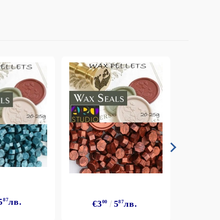
5
87
лв.
€3
€3
00
5
87
лв.