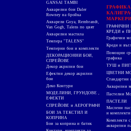
GANSAI TAMBI
ГРАФИКА
Акварелни бои Daler
КАЛИГРА
Rowney на бройка
МАРКЕР
Акварели Goya, Rembrandt,
ГРАФИЧНИ 
Van Gogh, Talens по цвят
КРЕДИ и 
Акварелни мастила
Графични м
Темпера "TALENS"
Креди и въг
Темперни бои и комплекти
Помощни сре
ДЕКОРАЦИОННИ БОИ,
графика
СПРЕЙОВЕ
ТУШ и ПИ
Декор акрилни бои
ЦВЕТНИ М
Ефектни декор акрилни
бои
Стандартни 
Деко Контури
Акварелни 
МОДЕЛИНИ, ГРУНДОВЕ ,
Пастелни М
ЕФЕКТИ
ПАСТЕЛИ
СПРЕЙОВЕ и АЕРОГРАФИ
Маслени пас
БОИ ЗА ТЕКСТИЛ И
и комплекти
КОПРИНА
Комплекти с
Бои за коприна и батик
акварелни п
Контури, комплекти за