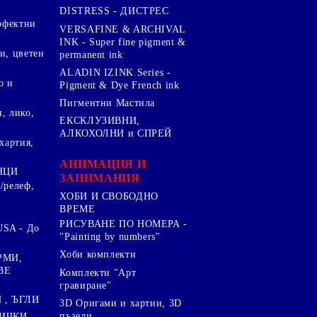
DISTRESS - ДИСТРЕС
ерфектни
VERSAFINE & ARCHIVAL
INK - Super fine pigment &
и, цветен
permanent ink
ALADIN IZINK Series -
о и
Pigment & Dye French ink
Пигментни Мастила
, лико,
ЕКСКЛУЗИВНИ,
АЛКОХОЛНИ и СПРЕЙ
хартия,
.
АНИМАЦИЯ И
НЦИ
ЗАНИМАНИЯ
/релеф,
ХОБИ И СВОБОДНО
ВРЕМЕ
РИСУВАНЕ ПО НОМЕРА -
SA - До
"Painting by numbers"
Хоби комплекти
РМИ,
ВЕ
Комплекти "Арт
гравиране"
, ЪГЛИ
3D Оригами и хартии, 3D
пъзели
ИЧКИ ,