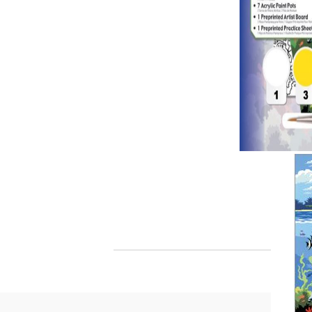
Филц, вълна и пособия за тях
Гумирани листи, пера, шринк пластмаса и др.
Хоби литература
ТАМПОНИ И МАСТИЛА
ДЕКОРАТ
ВОСЪК
Почистващи средства и апликатори за
ГУМЕНИ
мастила
ПОЛИМЕ
MEMENTO - Dye Ink Japan
АКСЕСО
VERSACRAFT - За текстил, дърво,
ПЕЧАТИ 
глина и други
ВОСЪЦИ
VERSAMAGIC - Chalk ink,
Тебеширено мастило
BRILLIANCE - Пигментно мастило