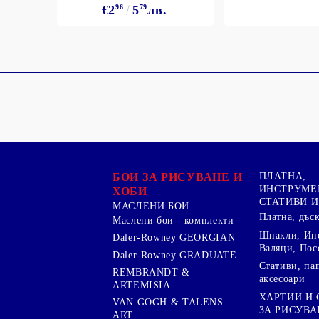
€2
96
5
79
лв.
БОИ ЗА РИСУВАНЕ И
ПЛАТНА,
ИНСТРУМЕ
ХОБИ
СТАТИВИ И
МАСЛЕНИ БОИ
Платна, дъс
Маслени бои - комплекти
Шпакли, Ин
Daler-Rowney GEORGIAN
Валяци, Пос
Daler-Rowney GRADUATE
Стативи, па
REMBRANDT &
аксесоари
ARTEMISIA
ХАРТИИ И
VAN GOGH & TALENS
ЗА РИСУВА
ART