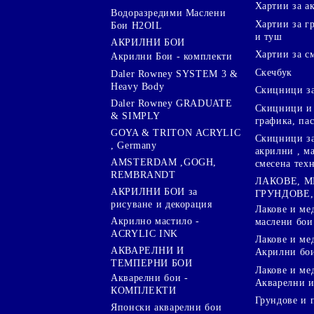
Хартии за а
Водоразредими Маслени
Хартии за гр
Бои H2OIL
и туш
АКРИЛНИ БОИ
Хартии за с
Акрилни Бои - комплекти
Скечбук
Daler Rowney SYSTEM 3 &
Heavy Body
Скицници за
Daler Rowney GRADUATE
Скицници и 
& SIMPLY
графика, па
GOYA & TRITON АCRYLIC
Скицници за
, Germany
акрилни , м
AMSTERDAM ,GOGH,
смесена тех
REMBRANDT
ЛАКОВЕ, 
АКРИЛНИ БОИ за
ГРУНДОВЕ,
рисуване и декорация
Лакове и ме
Акрилно мастило -
маслени бои
ACRYLIC INK
Лакове и ме
АКВАРЕЛНИ И
Акрилни бо
ТЕМПЕРНИ БОИ
Лакове и ме
Акварелни бои -
Акварелни и
КОМПЛЕКТИ
Грундове и 
Японски акварелни бои