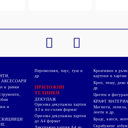
Перомоливи, паус, туш и
Креативни и ръчн
НТИ,
др.
картони и хартии
 АКСЕСОАРИ
Креп, тишу, деко 
ПРИЛОЖНИ
ки и рамки
др.
ТЕХНИКИ
струменти,
Цветен и фигурал
ДЕКУПАЖ
обия
КРАФТ МАТЕРИ
Оризова декупажна хартия
пки и
Магнити, лепила,
А3 и по-голям формат
ленти и др.
Оризова декупажна хартия
Брадс, капси, коп
 СКИЦНИЦИ
до А4 формат
НЕ
Скрабукинг албум
Декупажна хартия А4 до