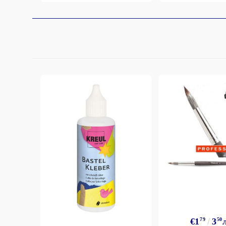
€1
79
3
50