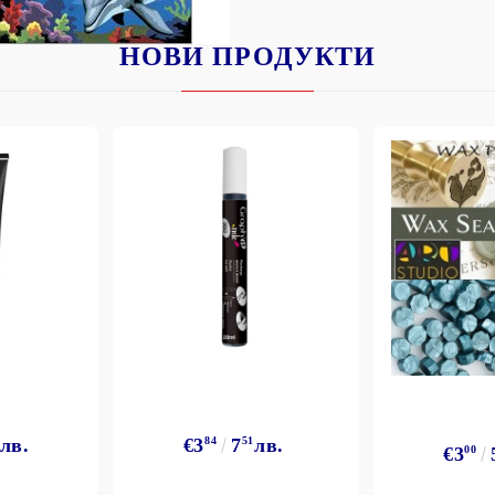
НОВИ ПРОДУКТИ
лв.
€3
84
7
51
лв.
€3
00