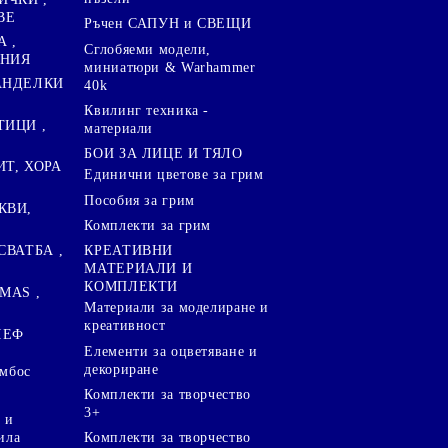
ВЕ
Ръчен САПУН и СВЕЩИ
А ,
Сглобяеми модели,
ЕНИЯ
миниатюри & Warhammer
ПАНДЕЛКИ
40k
Квилинг техника -
ТИЦИ ,
материали
БОИ ЗА ЛИЦЕ И ТЯЛО
ИТ, ХОРА
Единични цветове за грим
Пособия за грим
КВИ,
Комплекти за грим
СВАТБА ,
КРЕАТИВНИ
МАТЕРИАЛИ И
КОМПЛЕКТИ
MAS ,
Mатериали за моделиране и
креативност
ЛЕФ
Елементи за оцветяване и
декориране
ембос
Комплекти за творчество
3+
 и
ила
Комплекти за творчество