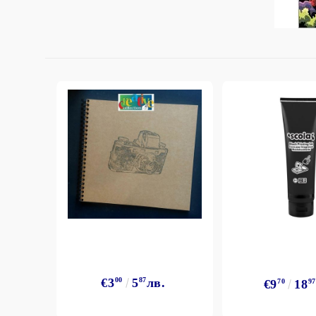
StazON Series - Пигментно мастило
DISTRESS - ДИСТРЕС
VERSAFINE & ARCHIVAL INK -
Super fine pigment & permanent ink
ALADIN IZINK Series - Pigment & Dye
French ink
Пигментни Мастила
ЕКСКЛУЗИВНИ, АЛКОХОЛНИ и
СПРЕЙ
€3
00
5
87
лв.
€9
70
18
97