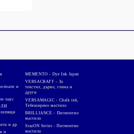
и
MEMENTO - Dye Ink Japan
VERSACRAFT - За
велпапе и
текстил, дърво, глина и
други
ен паус
VERSAMAGIC - Chalk ink,
Тебеширено мастило
АЛИ
 лепящи
BRILLIANCE - Пигментно
мастило
чета и др.
StazON Series - Пигментно
мастило
и и