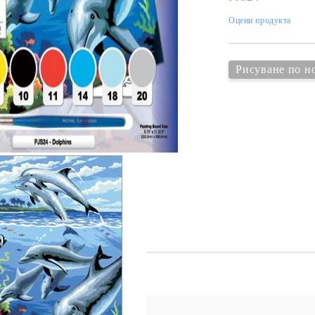
К
К
Оцени продукта
Рисуване по н
ИВНИ И ПЕЧАТИ ЗА
ХАРТИИ, ЗАГОТОВКИ ЗА
КАРТИЧКИ, ПЛИКОВЕ
 ПЕЧАТИ
Пликове и комплекти загото
Tweet
картички
РНИ ПЕЧАТИ И
АРИ
Перлени , Металик , Брокат 
хартии
ЗА ВОСЪК И ЦВЕТНИ
Цветни и крафт картони / х
Креативни и ръчни картони 
Креп, тишу, деко велпапе и д
Цветен и фигурален паус