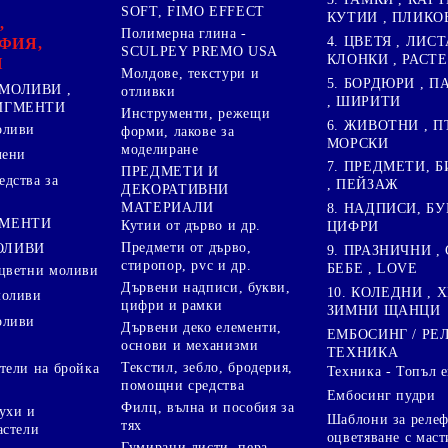
SOFT, FIMO EFFECT
КУТИИ , ПЛИКО
,
Полимерна глина -
4. ЦВЕТЯ , ЛИСТ
ФИЯ,
SCULPEY PREMO USA
КЛОНКИ , РАСТ
И
Молдове, текстури и
5. БОРДЮРИ , 
МОЛИВИ ,
отливки
, ШИРИТИ
ПИГМЕНТИ
Инструменти, режещи
6. ЖИВОТНИ , П
оливи
форми, лакове за
МОРСКИ
моделиране
лени
7. ПРЕДМЕТИ, Б
ПРЕДМЕТИ И
дства за
, ПЕЙЗАЖ
ДЕКОРАТИВНИ
МАТЕРИАЛИ
8. НАДПИСИ, БУ
ГМЕНТИ
Кутии от дърво и др.
ЦИФРИ
Предмети от дърво,
ОЛИВИ
9. ПРАЗНИЧНИ , 
стиропор, pvc и др.
БЕБЕ , LOVE
цветни моливи
Дървени надписи, букви,
10. КОЛЕДНИ , X
моливи
цифри и рамки
ЗИМНИ ЩАНЦИ
оливи
Дървени деко елементи,
ЕМБОСИНГ / РЕ
основи и механизми
ТЕХНИКА
Текстил, зебло, бродерия,
тели на бройка
Техника - Топъл 
помощни средства
Ембосинг пудри
Филц, вълна и пособия за
ухи и
Шаблони за релеф
тях
астели
оцветяване с маст
Гумирани листи, пера,