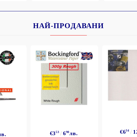
НАЙ-ПРОДАВАНИ
Моят профил
Вход
Регистрация
BGN
EUR
BG
EN
€6
34
1
€3
53
6
90
лв.
лв.