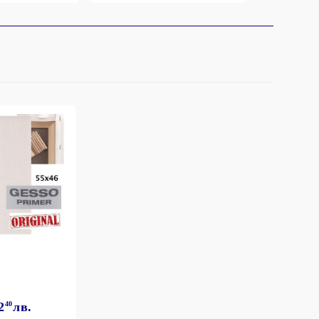
2
40
лв.